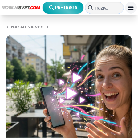
MOBILNI
SVET
.COM
PRETRAGA
← NAZAD NA VESTI