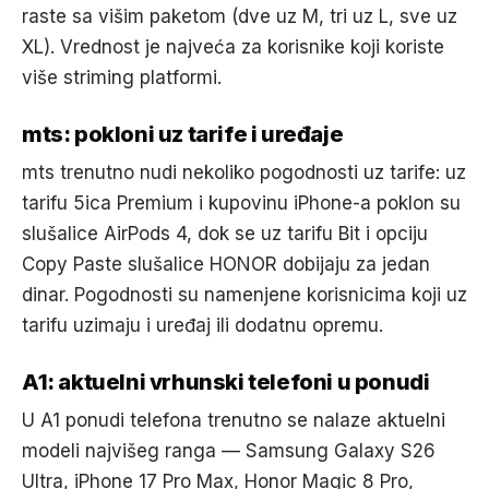
raste sa višim paketom (dve uz M, tri uz L, sve uz
XL). Vrednost je najveća za korisnike koji koriste
više striming platformi.
mts: pokloni uz tarife i uređaje
mts trenutno nudi nekoliko pogodnosti uz tarife: uz
tarifu 5ica Premium i kupovinu iPhone-a poklon su
slušalice AirPods 4, dok se uz tarifu Bit i opciju
Copy Paste slušalice HONOR dobijaju za jedan
dinar. Pogodnosti su namenjene korisnicima koji uz
tarifu uzimaju i uređaj ili dodatnu opremu.
A1: aktuelni vrhunski telefoni u ponudi
U A1 ponudi telefona trenutno se nalaze aktuelni
modeli najvišeg ranga — Samsung Galaxy S26
Ultra, iPhone 17 Pro Max, Honor Magic 8 Pro,