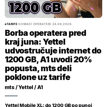
TARIFE
·
DOMAĆI OPERATERI
·
24.06.2026.
Borba operatera pred
kraj juna: Yettel
udvostručuje internet do
1200 GB, A1 uvodi 20%
popusta, mts deli
poklone uz tarife
mts / Yettel / A1
Yettel Mobile XL: do 1200 GB po punoj