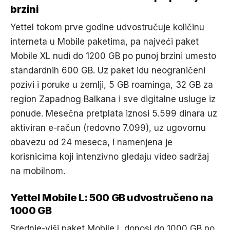
brzini
Yettel tokom prve godine udvostručuje količinu
interneta u Mobile paketima, pa najveći paket
Mobile XL nudi do 1200 GB po punoj brzini umesto
standardnih 600 GB. Uz paket idu neograničeni
pozivi i poruke u zemlji, 5 GB roaminga, 32 GB za
region Zapadnog Balkana i sve digitalne usluge iz
ponude. Mesečna pretplata iznosi 5.599 dinara uz
aktiviran e-račun (redovno 7.099), uz ugovornu
obavezu od 24 meseca, i namenjena je
korisnicima koji intenzivno gledaju video sadržaj
na mobilnom.
Yettel Mobile L: 500 GB udvostručeno na
1000 GB
Srednje-viši paket Mobile L donosi do 1000 GB po