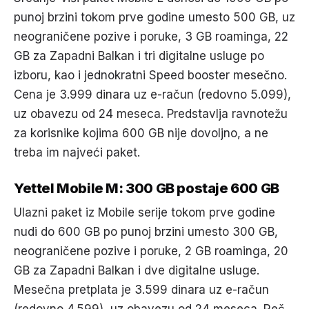
punoj brzini tokom prve godine umesto 500 GB, uz
neograničene pozive i poruke, 3 GB roaminga, 22
GB za Zapadni Balkan i tri digitalne usluge po
izboru, kao i jednokratni Speed booster mesečno.
Cena je 3.999 dinara uz e-račun (redovno 5.099),
uz obavezu od 24 meseca. Predstavlja ravnotežu
za korisnike kojima 600 GB nije dovoljno, a ne
treba im najveći paket.
Yettel Mobile M: 300 GB postaje 600 GB
Ulazni paket iz Mobile serije tokom prve godine
nudi do 600 GB po punoj brzini umesto 300 GB,
neograničene pozive i poruke, 2 GB roaminga, 20
GB za Zapadni Balkan i dve digitalne usluge.
Mesečna pretplata je 3.599 dinara uz e-račun