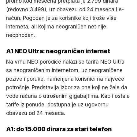
promo kod mesečna pretplata je 2.799 dinara
(redovno 3.499), uz obavezu od 24 meseca i e-
račun. Pogodan je za korisnike koji troše više
interneta, ali kojima neograničen net nije
neophodan.
A1 NEO Ultra: neograničen internet
Na vrhu NEO porodice nalazi se tarifa NEO Ultra
sa neograničenim internetom, uz neograničene
pozive i poruke, namenjena korisnicima najveće
potrošnje. Predstavlja izbor za one koji ne žele da
vode računa o utrošenim gigabajtima. Kao i ostale
tarife iz ponude, dostupna je uz ugovornu
obavezu od 24 meseca.
A1: do 15.000 dinara za stari telefon