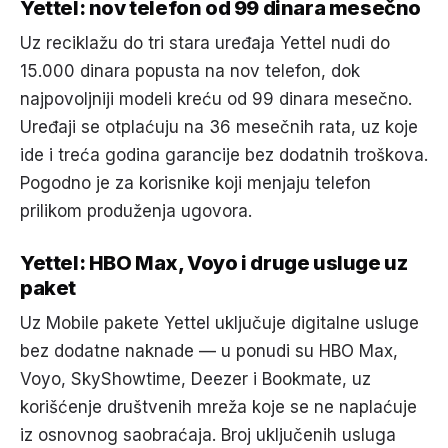
Yettel: nov telefon od 99 dinara mesečno
Uz reciklažu do tri stara uređaja Yettel nudi do
15.000 dinara popusta na nov telefon, dok
najpovoljniji modeli kreću od 99 dinara mesečno.
Uređaji se otplaćuju na 36 mesečnih rata, uz koje
ide i treća godina garancije bez dodatnih troškova.
Pogodno je za korisnike koji menjaju telefon
prilikom produženja ugovora.
Yettel: HBO Max, Voyo i druge usluge uz
paket
Uz Mobile pakete Yettel uključuje digitalne usluge
bez dodatne naknade — u ponudi su HBO Max,
Voyo, SkyShowtime, Deezer i Bookmate, uz
korišćenje društvenih mreža koje se ne naplaćuje
iz osnovnog saobraćaja. Broj uključenih usluga