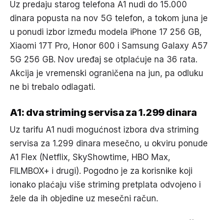
Uz predaju starog telefona A1 nudi do 15.000
dinara popusta na nov 5G telefon, a tokom juna je
u ponudi izbor između modela iPhone 17 256 GB,
Xiaomi 17T Pro, Honor 600 i Samsung Galaxy A57
5G 256 GB. Nov uređaj se otplaćuje na 36 rata.
Akcija je vremenski ograničena na jun, pa odluku
ne bi trebalo odlagati.
A1: dva striming servisa za 1.299 dinara
Uz tarifu A1 nudi mogućnost izbora dva striming
servisa za 1.299 dinara mesečno, u okviru ponude
A1 Flex (Netflix, SkyShowtime, HBO Max,
FILMBOX+ i drugi). Pogodno je za korisnike koji
ionako plaćaju više striming pretplata odvojeno i
žele da ih objedine uz mesečni račun.