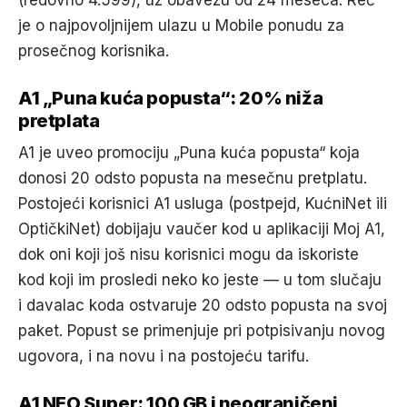
(redovno 4.599), uz obavezu od 24 meseca. Reč
je o najpovoljnijem ulazu u Mobile ponudu za
prosečnog korisnika.
A1 „Puna kuća popusta“: 20% niža
pretplata
A1 je uveo promociju „Puna kuća popusta“ koja
donosi 20 odsto popusta na mesečnu pretplatu.
Postojeći korisnici A1 usluga (postpejd, KućniNet ili
OptičkiNet) dobijaju vaučer kod u aplikaciji Moj A1,
dok oni koji još nisu korisnici mogu da iskoriste
kod koji im prosledi neko ko jeste — u tom slučaju
i davalac koda ostvaruje 20 odsto popusta na svoj
paket. Popust se primenjuje pri potpisivanju novog
ugovora, i na novu i na postojeću tarifu.
A1 NEO Super: 100 GB i neograničeni