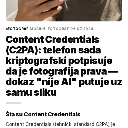
FOTOGRAF
·
MOBILNI FOTOGRAF
·
06.07.2026.
Content Credentials
(C2PA): telefon sada
kriptografski potpisuje
da je fotografija prava —
dokaz "nije AI" putuje uz
samu sliku
Šta su Content Credentials
Content Credentials (tehnički standard C2PA) je