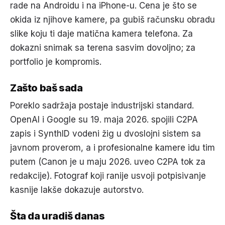
rade na Androidu i na iPhone-u. Cena je što se
okida iz njihove kamere, pa gubiš računsku obradu
slike koju ti daje matična kamera telefona. Za
dokazni snimak sa terena sasvim dovoljno; za
portfolio je kompromis.
Zašto baš sada
Poreklo sadržaja postaje industrijski standard.
OpenAI i Google su 19. maja 2026. spojili C2PA
zapis i SynthID vodeni žig u dvoslojni sistem sa
javnom proverom, a i profesionalne kamere idu tim
putem (Canon je u maju 2026. uveo C2PA tok za
redakcije). Fotograf koji ranije usvoji potpisivanje
kasnije lakše dokazuje autorstvo.
Šta da uradiš danas