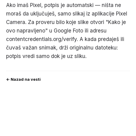
Ako imaš Pixel, potpis je automatski — ništa ne
moraš da uključuješ, samo slikaj iz aplikacije Pixel
Camera. Za proveru bilo koje slike otvori "Kako je
ovo napravljeno" u Google Foto ili adresu
contentcredentials.org/verify. A kada predaješ ili
čuvaš važan snimak, drži originalnu datoteku:
potpis vredi samo dok je uz sliku.
← Nazad na vesti