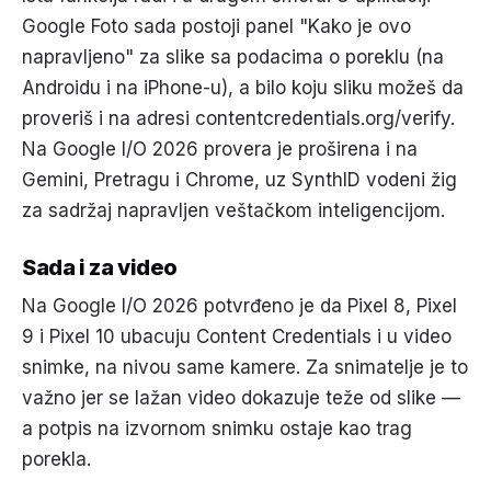
Google Foto sada postoji panel "Kako je ovo
napravljeno" za slike sa podacima o poreklu (na
Androidu i na iPhone-u), a bilo koju sliku možeš da
proveriš i na adresi contentcredentials.org/verify.
Na Google I/O 2026 provera je proširena i na
Gemini, Pretragu i Chrome, uz SynthID vodeni žig
za sadržaj napravljen veštačkom inteligencijom.
Sada i za video
Na Google I/O 2026 potvrđeno je da Pixel 8, Pixel
9 i Pixel 10 ubacuju Content Credentials i u video
snimke, na nivou same kamere. Za snimatelje je to
važno jer se lažan video dokazuje teže od slike —
a potpis na izvornom snimku ostaje kao trag
porekla.