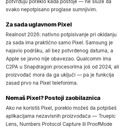
potvrđuju poreklo kada postoje — ne služe da
svako nepotpisano proglase sumnjivim.
Za sada uglavnom Pixel
Realnost 2026: nativno potpisivanje pri okidanju
za sada ima praktično samo Pixel. Samsung je
najavio podršku, ali bez potvrđenog datuma, a
Apple se javno nije obavezao. Qualcomm ima
C2PA u Snapdragon procesorima još od 2024, ali
proizvođač mora da ga uključi — pa je funkcija
zasad prvo na Pixel telefonima.
Nemaš Pixel? Postoji zaobilaznica
Ako ne koristiš Pixel, poreklo možeš da potpišeš
aplikacijama nezavisnih proizvođača — Truepic
Lens, Numbers Protocol Capture ili ProofMode