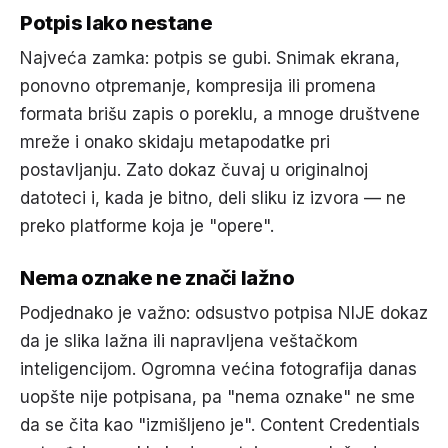
Potpis lako nestane
Najveća zamka: potpis se gubi. Snimak ekrana,
ponovno otpremanje, kompresija ili promena
formata brišu zapis o poreklu, a mnoge društvene
mreže i onako skidaju metapodatke pri
postavljanju. Zato dokaz čuvaj u originalnoj
datoteci i, kada je bitno, deli sliku iz izvora — ne
preko platforme koja je "opere".
Nema oznake ne znači lažno
Podjednako je važno: odsustvo potpisa NIJE dokaz
da je slika lažna ili napravljena veštačkom
inteligencijom. Ogromna većina fotografija danas
uopšte nije potpisana, pa "nema oznake" ne sme
da se čita kao "izmišljeno je". Content Credentials