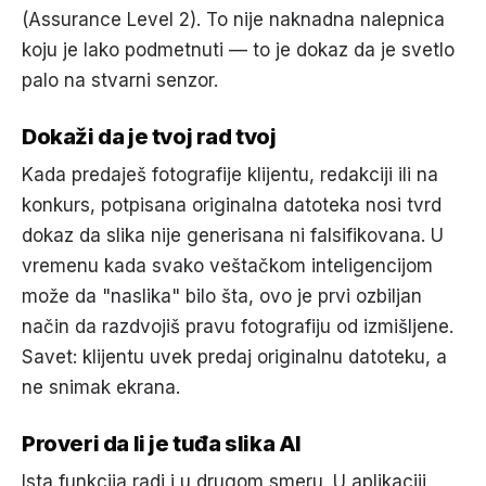
(Assurance Level 2). To nije naknadna nalepnica
koju je lako podmetnuti — to je dokaz da je svetlo
palo na stvarni senzor.
Dokaži da je tvoj rad tvoj
Kada predaješ fotografije klijentu, redakciji ili na
konkurs, potpisana originalna datoteka nosi tvrd
dokaz da slika nije generisana ni falsifikovana. U
vremenu kada svako veštačkom inteligencijom
može da "naslika" bilo šta, ovo je prvi ozbiljan
način da razdvojiš pravu fotografiju od izmišljene.
Savet: klijentu uvek predaj originalnu datoteku, a
ne snimak ekrana.
Proveri da li je tuđa slika AI
Ista funkcija radi i u drugom smeru. U aplikaciji