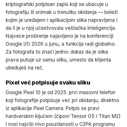
kriptografski potpisan zapis koji se ubacuje u
fotografiju ili snimak u trenutku okidanja — beleži
kojim je uređajem i aplikacijom slika napravljena i
da li je u njoj učestvovala veštačka inteligencija.
Najveće proširenje najavljeno je na konferenciji
Google I/O 2026 u junu, a funkcija radi globalno.
Za fotografa to znači jedno: dokaz da je slika
prava putuje uz samu sliku, umesto da klijenta
ubeđuješ na reč.
Pixel već potpisuje svaku sliku
Google Pixel 10 je od 2025. prvi masovni telefon
koji fotografije potpisuje već pri okidanju, direktno
iz aplikacije Pixel Camera. Potpis se pravi
hardverskim ključem (čipovi Tensor G5 i Titan M2)
i nosi najviši nivo pouzdanosti u C2PA programu