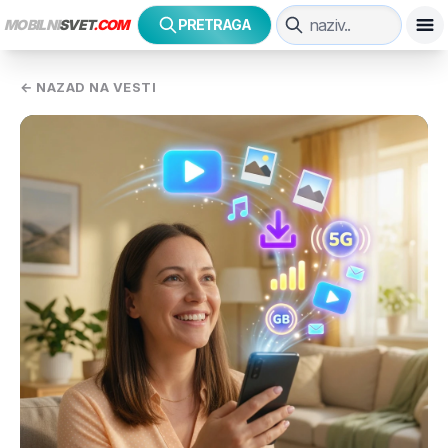
MOBILNI
SVET
.COM
PRETRAGA
← NAZAD NA VESTI