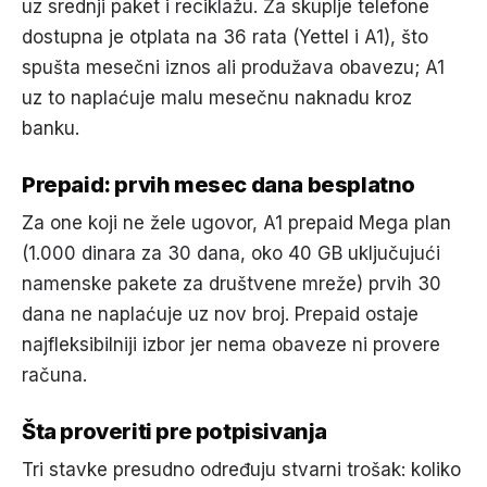
uz srednji paket i reciklažu. Za skuplje telefone
dostupna je otplata na 36 rata (Yettel i A1), što
spušta mesečni iznos ali produžava obavezu; A1
uz to naplaćuje malu mesečnu naknadu kroz
banku.
Prepaid: prvih mesec dana besplatno
Za one koji ne žele ugovor, A1 prepaid Mega plan
(1.000 dinara za 30 dana, oko 40 GB uključujući
namenske pakete za društvene mreže) prvih 30
dana ne naplaćuje uz nov broj. Prepaid ostaje
najfleksibilniji izbor jer nema obaveze ni provere
računa.
Šta proveriti pre potpisivanja
Tri stavke presudno određuju stvarni trošak: koliko