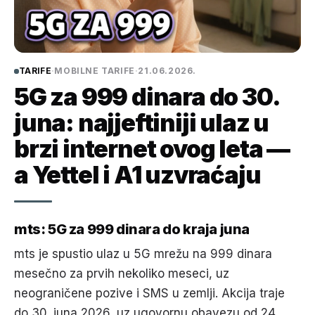
TARIFE
·
MOBILNE TARIFE
·
21.06.2026.
5G za 999 dinara do 30.
juna: najjeftiniji ulaz u
brzi internet ovog leta —
a Yettel i A1 uzvraćaju
mts: 5G za 999 dinara do kraja juna
mts je spustio ulaz u 5G mrežu na 999 dinara
mesečno za prvih nekoliko meseci, uz
neograničene pozive i SMS u zemlji. Akcija traje
do 30. juna 2026, uz ugovornu obavezu od 24