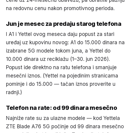
cene uz 24-mesečnu obavezu, pa obratite pažnju
na redovnu cenu nakon promotivnog perioda.
Jun je mesec za predaju starog telefona
I A1 i Yettel ovog meseca daju popust za stari
uređaj uz kupovinu novog: A1 do 15.000 dinara na
izabrane 5G modele tokom juna, a Yettel do
10.000 dinara uz reciklažu (1–30. jun 2026).
Popust ide direktno na ratu telefona i smanjuje
mesečni iznos. (Yettel na pojedinim stranicama
pominje i do 15.000 — tačan iznos proverite u
radnji.)
Telefon na rate: od 99 dinara mesečno
Najniže rate su za ulazne modele — kod Yettela
ZTE Blade A76 5G počinje od 99 dinara mesečno