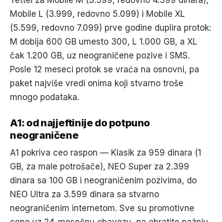
Yettel za Mobile M (3.599, redovno 4.599 dinara),
Mobile L (3.999, redovno 5.099) i Mobile XL
(5.599, redovno 7.099) prve godine duplira protok:
M dobija 600 GB umesto 300, L 1.000 GB, a XL
čak 1.200 GB, uz neograničene pozive i SMS.
Posle 12 meseci protok se vraća na osnovni, pa
paket najviše vredi onima koji stvarno troše
mnogo podataka.
A1: od najjeftinije do potpuno
neograničene
A1 pokriva ceo raspon — Klasik za 959 dinara (1
GB, za male potrošače), NEO Super za 2.399
dinara sa 100 GB i neograničenim pozivima, do
NEO Ultra za 3.599 dinara sa stvarno
neograničenim internetom. Sve su promotivne