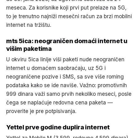
meseca. Za korisnike koji prvi put prelaze na 5G,
to je trenutno najniži mesečni račun za brzi mobilni
internet na tržištu.
mts 5ica: neograničen domaći internet u
višim paketima
U okviru 5ica linije viši paketi nude neograničen
internet u domaćem saobraćaju, uz 5G i
neograničene pozive i SMS, sa sve više roming
podataka kako se ide naviše. Važno: promotivnih
999 dinara važi samo prvih nekoliko meseci, posle
čega se naplaćuje redovna cena paketa —
proverite je pre potpisivanja.
Yettel prve godine duplira internet