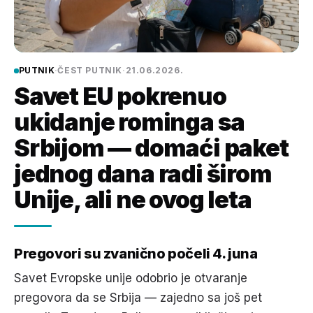
PUTNIK
·
ČEST PUTNIK
·
21.06.2026.
Savet EU pokrenuo
ukidanje rominga sa
Srbijom — domaći paket
jednog dana radi širom
Unije, ali ne ovog leta
Pregovori su zvanično počeli 4. juna
Savet Evropske unije odobrio je otvaranje
pregovora da se Srbija — zajedno sa još pet