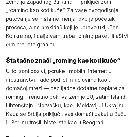
zemalja Zapadnog Balkana — priključi zoni
„roaming kao kod kuće“. Za vaše ovogodišnje
putovanje se ništa ne menja: ovo je početak
procesa, a ne prekidač koji je upravo uključen.
Konkretno, i dalje vam treba roming paket ili eSIM
čim pređete granicu.
Šta tačno znači „roming kao kod kuće“
U toj zoni pozivi, poruke i mobilni internet u
inostranstvu rade pod istim uslovima kao u
domaćoj mreži — bez ijedne dodatne naplate za
roming. Trenutno pokriva zemlje EU, zatim Island,
Lihtenštajn i Norvešku, kao i Moldaviju i Ukrajinu.
Kada se Srbija priključi, vaš domaći paket u Beču
ili Berlinu trošili biste isto kao u Beogradu.