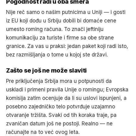
Pogodnost radi u oba smera
Nije reč samo o našim putnicima u Uniji — i gosti
iz EU koji dođu u Srbiju dobili bi domaće cene
umesto roming računa. To znači jeftiniju
komunikaciju za turiste i firme sa obe strane
granice. Za vas u praksi: jedan paket koji radi isto,
bez razmišljanja o tome u kojoj ste državi.
Zašto se još ne može slaviti
Pre priključenja Srbija mora u potpunosti da
uskladi i primeni pravila Unije o romingu; Evropska
komisija zatim ocenjuje da li su uslovi ispunjeni, a
posebno zajedničko telo potvrđuje uzajamno
otvaranje tržišta. Svaki od tih koraka traje, pa
zvaničan datum još ne postoji. Realno — ne
računajte na to već ovog leta.