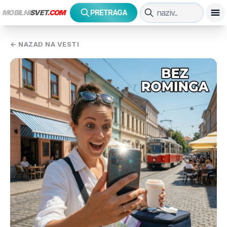
MOBILNI
SVET
.COM
PRETRAGA
← NAZAD NA VESTI