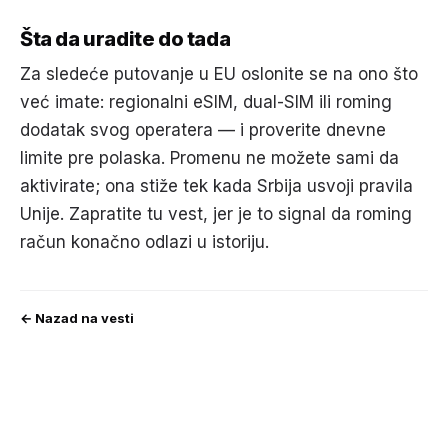
Šta da uradite do tada
Za sledeće putovanje u EU oslonite se na ono što
već imate: regionalni eSIM, dual-SIM ili roming
dodatak svog operatera — i proverite dnevne
limite pre polaska. Promenu ne možete sami da
aktivirate; ona stiže tek kada Srbija usvoji pravila
Unije. Zapratite tu vest, jer je to signal da roming
račun konačno odlazi u istoriju.
← Nazad na vesti