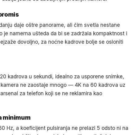
promis
anju daje oštre panorame, ali čim svetla nestane
To je namerna ušteda da bi se zadržala kompaktnost i
ejzaže dovoljno, za noćne kadrove bolje se osloniti
120 kadrova u sekundi, idealno za usporene snimke,
ja kamera ne zaostaje mnogo — 4K na 60 kadrova uz
o arsenal za telefon koji se ne reklamira kao
na minimum
 Hz, a koeficijent pulsiranja ne prelazi 5 odsto ni na