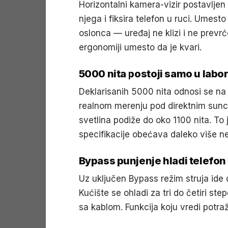
Horizontalni kamera-vizir postavljen 
njega i fiksira telefon u ruci. Umest
oslonca — uređaj ne klizi i ne prev
ergonomiji umesto da je kvari.
5000 nita postoji samo u labor
Deklarisanih 5000 nita odnosi se na
realnom merenju pod direktnim sunc
svetlina podiže do oko 1100 nita. To j
specifikacije obećava daleko više ne
Bypass punjenje hladi telefon 
Uz uključen Bypass režim struja ide d
Kućište se ohladi za tri do četiri ste
sa kablom. Funkcija koju vredi potraž