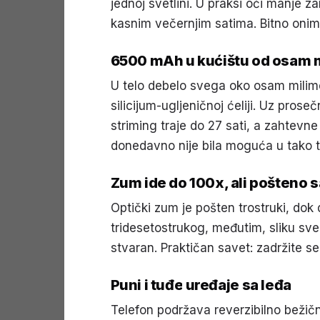
jednoj svetlini. U praksi oči manje za
kasnim večernjim satima. Bitno onima
6500 mAh u kućištu od osam 
U telo debelo svega oko osam milim
silicijum-ugljeničnoj ćeliji. Uz pros
striming traje do 27 sati, a zahtevn
donedavno nije bila moguća u tako 
Zum ide do 100x, ali pošteno 
Optički zum je pošten trostruki, dok
tridesetostrukog, međutim, sliku sve
stvaran. Praktičan savet: zadržite se
Puni i tuđe uređaje sa leđa
Telefon podržava reverzibilno bežično