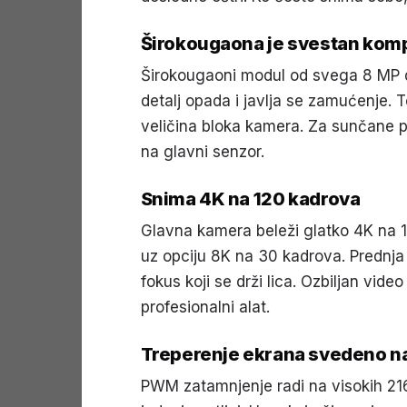
Širokougaona je svestan kom
Širokougaoni modul od svega 8 MP d
detalj opada i javlja se zamućenje. 
veličina bloka kamera. Za sunčane p
na glavni senzor.
Snima 4K na 120 kadrova
Glavna kamera beleži glatko 4K na 
uz opciju 8K na 30 kadrova. Predn
fokus koji se drži lica. Ozbiljan vide
profesionalni alat.
Treperenje ekrana svedeno 
PWM zatamnjenje radi na visokih 2160