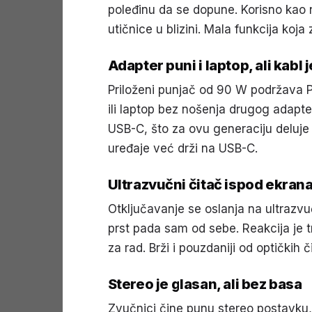
poleđinu da se dopune. Korisno ka
utičnice u blizini. Mala funkcija koja
Adapter puni i laptop, ali kabl j
Priloženi punjač od 90 W podržava Po
ili laptop bez nošenja drugog adapter
USB-C, što za ovu generaciju deluje
uređaje već drži na USB-C.
Ultrazvučni čitač ispod ekran
Otključavanje se oslanja na ultrazvu
prst pada sam od sebe. Reakcija je t
za rad. Brži i pouzdaniji od optičkih
Stereo je glasan, ali bez basa
Zvučnici čine punu stereo postavku,