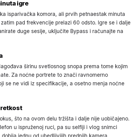
inuta igre
ka isparivačka komora, ali prvih petnaestak minuta
 zatim pad frekvencije prelazi 60 odsto. Igre se i dalje
anirate duge sesije, uključite Bypass i računajte na
a
ilagođava širinu svetlosnog snopa prema tome kojim
imate. Za noćne portrete to znači ravnomerno
oji se ne vidi iz specifikacije, a osetno menja noćne
 retkost
us, što na ovom delu tržišta i dalje nije uobičajeno.
efon u ispruženoj ruci, pa su selfiji i vlog snimci
dobija jednu od ubedljivijih prednjih kamera.