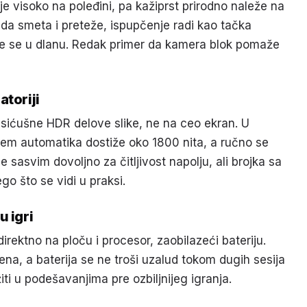
je visoko na poleđini, pa kažiprst prirodno naleže na
o da smeta i preteže, ispupčenje radi kao tačka
rće se u dlanu. Redak primer da kamera blok pomaže
atoriji
 sićušne HDR delove slike, ne na ceo ekran. U
em automatika dostiže oko 1800 nita, a ručno se
e sasvim dovoljno za čitljivost napolju, ali brojka sa
go što se vidi u praksi.
u igri
irektno na ploču i procesor, zaobilazeći bateriju.
pena, a baterija se ne troši uzalud tokom dugih sesija
iti u podešavanjima pre ozbiljnijeg igranja.