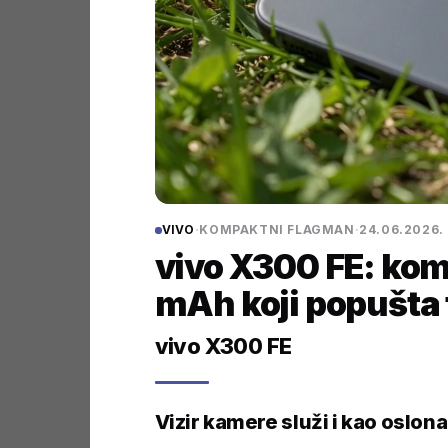
VIVO
·
KOMPAKTNI FLAGMAN
·
24.06.2026.
vivo X300 FE: ko
mAh koji popušta 
vivo X300 FE
Vizir kamere služi i kao oslona