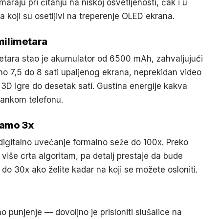
maraju pri čitanju na niskoj osvetljenosti, čak i u
 koji su osetljivi na treperenje OLED ekrana.
milimetara
etara stao je akumulator od 6500 mAh, zahvaljujući
ečno 7,5 do 8 sati upaljenog ekrana, neprekidan video
e 3D igre do desetak sati. Gustina energije kakva
tankom telefonu.
samo 3x
 digitalno uvećanje formalno seže do 100x. Preko
 više crta algoritam, pa detalj prestaje da bude
 do 30x ako želite kadar na koji se možete osloniti.
 punjenje — dovoljno je prisloniti slušalice na