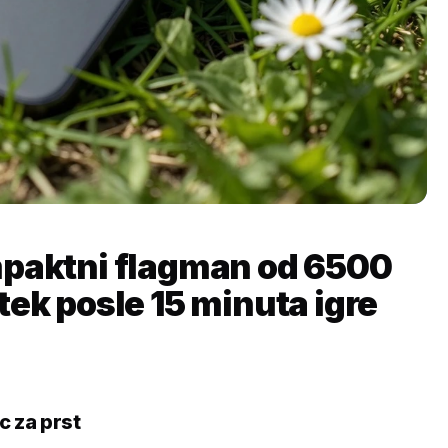
mpaktni flagman od 6500
tek posle 15 minuta igre
c za prst