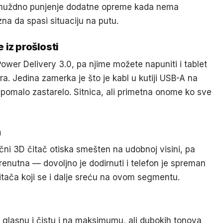
o nuždno punjenje dodatne opreme kada nema
 zna da spasi situaciju na putu.
e iz prošlosti
wer Delivery 3.0, pa njime možete napuniti i tablet
a. Jedina zamerka je što je kabl u kutiji USB-A na
 pomalo zastarelo. Sitnica, ali primetna onome ko sve
a
čni 3D čitač otiska smešten na udobnoj visini, pa
renutna — dovoljno je dodirnuti i telefon je spreman
 čitača koji se i dalje sreću na ovom segmentu.
 glasnu i čistu i na maksimumu, ali dubokih tonova