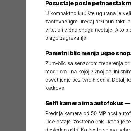
Posustaje posle petnaestak m
U kompaktno kućište ugurana je veli
zahtevne igre uređaj drži pun takt, a
vrte, ali vršna snaga nestaje. Ako pl
blago zagrevanje.
Pametni blic menja ugao snop
Zum-blic sa senzorom treperenja pr
modulom i na kojoj žižnoj daljini sn
osvetljenje bez tvrdih senki. Detalj k
kadrove.
Selfi kamera ima autofokus —
Prednja kamera od 50 MP nosi autofok
Lice ostaje izoštreno čak i kada je tel
dosledno oštri. Ko često snima sebe, 