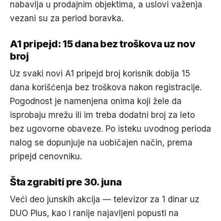
nabavlja u prodajnim objektima, a uslovi važenja
vezani su za period boravka.
A1 pripejd: 15 dana bez troškova uz nov
broj
Uz svaki novi A1 pripejd broj korisnik dobija 15
dana korišćenja bez troškova nakon registracije.
Pogodnost je namenjena onima koji žele da
isprobaju mrežu ili im treba dodatni broj za leto
bez ugovorne obaveze. Po isteku uvodnog perioda
nalog se dopunjuje na uobičajen način, prema
pripejd cenovniku.
Šta zgrabiti pre 30. juna
Veći deo junskih akcija — televizor za 1 dinar uz
DUO Plus, kao i ranije najavljeni popusti na