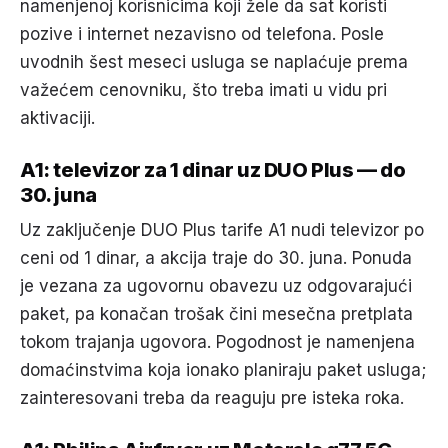
namenjenoj korisnicima koji žele da sat koristi
pozive i internet nezavisno od telefona. Posle
uvodnih šest meseci usluga se naplaćuje prema
važećem cenovniku, što treba imati u vidu pri
aktivaciji.
A1: televizor za 1 dinar uz DUO Plus — do
30. juna
Uz zaključenje DUO Plus tarife A1 nudi televizor po
ceni od 1 dinar, a akcija traje do 30. juna. Ponuda
je vezana za ugovornu obavezu uz odgovarajući
paket, pa konačan trošak čini mesečna pretplata
tokom trajanja ugovora. Pogodnost je namenjena
domaćinstvima koja ionako planiraju paket usluga;
zainteresovani treba da reaguju pre isteka roka.