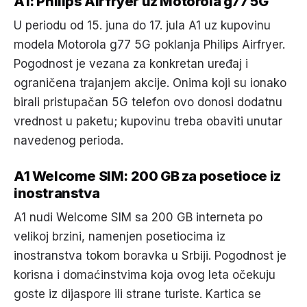
A1: Philips Airfryer uz Motorola g77 5G
U periodu od 15. juna do 17. jula A1 uz kupovinu
modela Motorola g77 5G poklanja Philips Airfryer.
Pogodnost je vezana za konkretan uređaj i
ograničena trajanjem akcije. Onima koji su ionako
birali pristupačan 5G telefon ovo donosi dodatnu
vrednost u paketu; kupovinu treba obaviti unutar
navedenog perioda.
A1 Welcome SIM: 200 GB za posetioce iz
inostranstva
A1 nudi Welcome SIM sa 200 GB interneta po
velikoj brzini, namenjen posetiocima iz
inostranstva tokom boravka u Srbiji. Pogodnost je
korisna i domaćinstvima koja ovog leta očekuju
goste iz dijaspore ili strane turiste. Kartica se