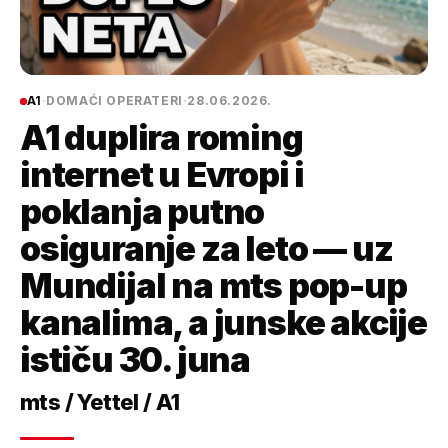
A1
·
DOMAĆI OPERATERI
·
28.06.2026.
A1 duplira roming
internet u Evropi i
poklanja putno
osiguranje za leto — uz
Mundijal na mts pop-up
kanalima, a junske akcije
ističu 30. juna
mts / Yettel / A1