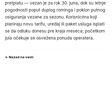
pretplatu — vezan je za rok 30. juna, dok su letnje
pogodnosti poput duplog rominga i poklon putnog
osiguranja vezane za sezonu. Korisnicima koji
planiraju novu tarifu, uređaj ili paket usluga isplati
se da odluku donesu pre kraja meseca; početkom
jula očekuje se osvežena ponuda operatera.
← Nazad na vesti