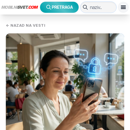
MOBILNI
SVET
.COM
PRETRAGA
← NAZAD NA VESTI