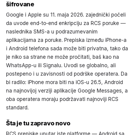
šifrovane
Google i Apple su 11. maja 2026. zajednički počeli
da uvode end-to-end enkripciju za RCS poruke —
naslednika SMS-a u podrazumevanim
aplikacijama za poruke. Prepiska između iPhone-a
i Android telefona sada može biti privatna, tako da
je niko sa strane ne može pročitati, baš kao na
WhatsApp-u ili Signalu. Uvodi se globalno, ali
postepeno i u zavisnosti od podrške operatera. Da
bi radilo: iPhone mora biti na iOS-u 26.5, Android
na najnovijoj verziji aplikacije Google Messages, a
oba operatera moraju podržavati najnoviji RCS
standard.
Šta je tu zapravo novo
RCS prepiske unutar iste platforme — Android sa