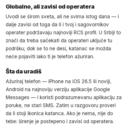
Globalno, ali zavisi od operatera
Uvodi se širom sveta, ali ne svima istog dana — i
dalje zavisi od toga da li i tvoj i sagovornikov
operater podržavaju najnoviji RCS profil. U Srbiji to
znači da treba sačekati da operateri uključe tu
podršku; dok se to ne desi, katanac se možda
neće pojaviti iako ti je telefon ažuriran.
Šta da uradiš
Ažuriraj telefon — iPhone na iOS 26.5 ili noviji,
Android na najnoviju verziju aplikacije Google
Messages — i koristi podrazumevanu aplikaciju za
poruke, ne stari SMS. Zatim u razgovoru proveri
da li stoji ikonica katanca. Ako je nema, nije do
tebe: širenje je postepeno i zavisi od operatera.