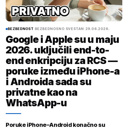
BEZBEDNOST
·
BEZBEDNOSNO SVESTAN
·
29.06.2026.
Google i Apple su u maju
2026. uključili end-to-
end enkripciju za RCS —
poruke između iPhone-a
i Androida sada su
privatne kao na
WhatsApp-u
Poruke iPhone–Android konačno su