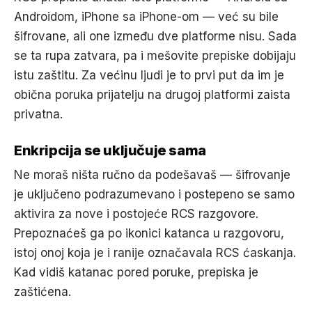
Androidom, iPhone sa iPhone-om — već su bile
šifrovane, ali one između dve platforme nisu. Sada
se ta rupa zatvara, pa i mešovite prepiske dobijaju
istu zaštitu. Za većinu ljudi je to prvi put da im je
obična poruka prijatelju na drugoj platformi zaista
privatna.
Enkripcija se uključuje sama
Ne moraš ništa ručno da podešavaš — šifrovanje
je uključeno podrazumevano i postepeno se samo
aktivira za nove i postojeće RCS razgovore.
Prepoznaćeš ga po ikonici katanca u razgovoru,
istoj onoj koja je i ranije označavala RCS ćaskanja.
Kad vidiš katanac pored poruke, prepiska je
zaštićena.