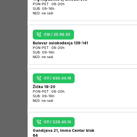
PON-PET :
08-20h
SUB:
09-16h
NED:
ne radi
016 / 25.99.92
Bulevar oslobođenja 139-141
PON-PET :
08-20h
SUB:
09-16h
NED:
ne radi
011 / 630.44.19
Žička 18-20
PON-PET :
08-20h
SUB:
09-16h
NED:
ne radi
011 / 228.40.14
Gandijeva 21, Immo Centar blok
64