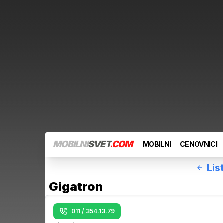
MOBILNI
SVET
.COM
MOBILNI
CENOVNICI
Lis
Gigatron
011 / 354.13.79