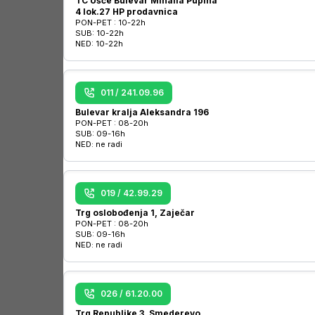
TC Ušće Bulevar Mihaila Pupina
4 lok.27 HP prodavnica
PON-PET :
10-22h
SUB:
10-22h
NED:
10-22h
011 / 241.09.96
Bulevar kralja Aleksandra 196
PON-PET :
08-20h
SUB:
09-16h
NED:
ne radi
019 / 42.99.29
Trg oslobođenja 1, Zaječar
PON-PET :
08-20h
SUB:
09-16h
NED:
ne radi
026 / 61.20.00
Trg Republike 3, Smederevo