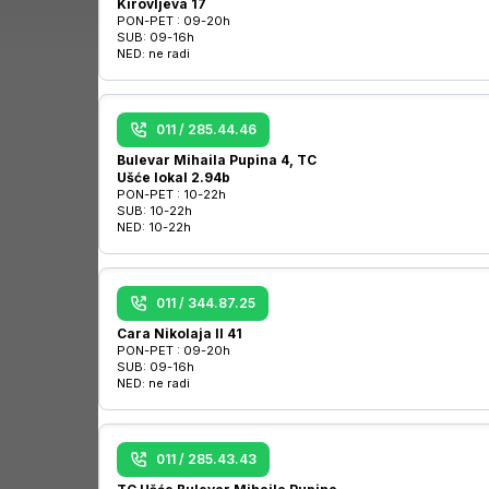
Kirovljeva 17
PON-PET :
09-20h
SUB:
09-16h
NED:
ne radi
011 / 285.44.46
Bulevar Mihaila Pupina 4, TC
Ušće lokal 2.94b
PON-PET :
10-22h
SUB:
10-22h
NED:
10-22h
011 / 344.87.25
Cara Nikolaja II 41
PON-PET :
09-20h
SUB:
09-16h
NED:
ne radi
011 / 285.43.43