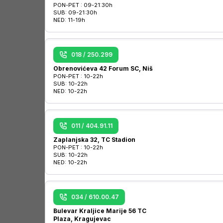
PON-PET :
09-21:30h
SUB:
09-21:30h
NED:
11-19h
018 / 250.299
Obrenovićeva 42 Forum SC, Niš
PON-PET :
10-22h
SUB:
10-22h
NED:
10-22h
011 / 404.91.11
Zaplanjska 32, TC Stadion
PON-PET :
10-22h
SUB:
10-22h
NED:
10-22h
034 / 610.00.47
Bulevar Kraljice Marije 56 TC
Plaza, Kragujevac