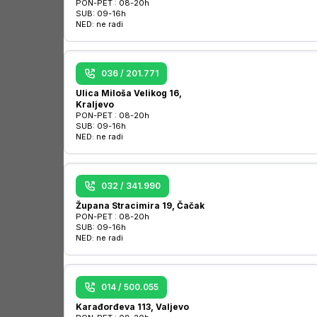
PON-PET :
08-20h
SUB:
09-16h
NED:
ne radi
036 / 201.771
Ulica Miloša Velikog 16,
Kraljevo
PON-PET :
08-20h
SUB:
09-16h
NED:
ne radi
032 / 341.990
Župana Stracimira 19, Čačak
PON-PET :
08-20h
SUB:
09-16h
NED:
ne radi
014 / 500.055
Karađorđeva 113, Valjevo