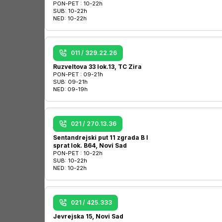
PON-PET :
10-22h
SUB:
10-22h
NED:
10-22h
011 / 329.22.26
Ruzveltova 33 lok.13, TC Zira
PON-PET :
09-21h
SUB:
09-21h
NED:
09-19h
021 / 270.13.36
Sentandrejski put 11 zgrada B I
sprat lok. B64, Novi Sad
PON-PET :
10-22h
SUB:
10-22h
NED:
10-22h
021 / 425.333
Jevrejska 15, Novi Sad