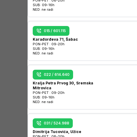
PON-PET :
08-20h
SUB:
09-16h
NED:
ne radi
015 / 601.115
Karađorđeva 71, Šabac
PON-PET :
09-20h
SUB:
09-16h
NED:
ne radi
022 / 614.640
Kralja Petra Prvog 30, Sremska
Mitrovica
PON-PET :
09-20h
SUB:
09-16h
NED:
ne radi
031 / 524.988
Dimitrija Tucovića, Užice
PON-PET :
08-20h