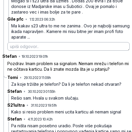
Mogao si i s23 ultra da uzmes . Dodaš 200 evra i za 850e
donose iz Madjarske imas u Subotici . Ovaj je pomalo i
zastareo vec i imas bolje za te pare .
Gile pfc
•
1.12.2023 06:32h
kf7kwy36z1g48sl
Ma kakav s23 ultra to me ne zanima . Ovo je najbolji samsung
ikada napravljen . Kamere mi nisu bitne jer imam profi foto
aparate ...
Stefan
•
b1925f6m720q8l8
19.10.2023 19:01h
Pozdrav. Imam problem sa signalom. Nemam mrežu i telefon mi
ne očitava karticu. Da li znate mozda šta je u pitanju?
Tomi
•
29.10.2023 11:09h
7hrr4z1y7vzjpw9
Za koje tržište je telefon? Da li je telefon nekad otvaran?
Stefan
•
30.10.2023 01:55h
kcgpbhw0mc15f6y
Rešio sam. Hvala u svakom slučaju.
S21ultra
•
31.10.2023 19:51h
2bl22tx9l2vcjj8
Kako si resio problem meni ucita karticu ali nemam signal
Stefan
•
4.11.2023 10:42h
q40rv9zvmjj23gw
Pa ništa nisam posebno uradio. Posle više pokušaja
restartovanja telefona i ponovnog vađenja kartice samo mi se