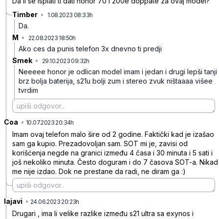
Da li se isplati ti dati honor 70 i 200e doppate za ovaj model?
Timber
•
1.08.2023 08:33h
wm9vhjq3hb7q51b
Da.
M
•
22.08.2023 18:50h
gmgls2jxxjp7xpg
Ako ces da punis telefon 3x dnevno ti predji
Smek
•
29.10.2023 09:32h
ry5b939yv4z6rlz
Neeeee honor je odlican model imam i jedan i drugi lepši tanji
brz bolja baterija, s21u bolji zum i stereo zvuk ništaaaa višee
tvrdim
Coa
•
gpc7k8pp3snhjtb
10.07.2023 20:34h
Imam ovaj telefon malo šire od 2 godine. Faktički kad je izašao
sam ga kupio. Prezadovoljan sam. SOT mi je, zavisi od
korišćenja negde na granici između 4 časa i 30 minuta i 5 sati i
još nekoliko minuta. Često doguram i do 7 časova SOT-a. Nikad
me nije izdao. Dok ne prestane da radi, ne diram ga :)
lajavi
•
091zfmv1txjhd1t
24.06.2023 20:23h
Drugari , ima li velike razlike između s21 ultra sa exynos i