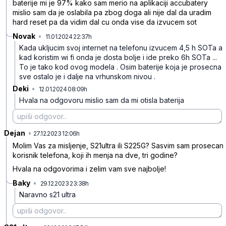
baterije mi je 97% kako sam merio na aplikaciji accubatery
mislio sam da je oslabila pa zbog doga ali nije dal da uradim
hard reset pa da vidim dal cu onda vise da izvucem sot
Novak
•
11.01.2024 22:37h
tk8yjc5242kdklz
Kada ukljucim svoj internet na telefonu izvucem 4,5 h SOTa a
kad koristim wi fi onda je dosta bolje i ide preko 6h SOTa ...
To je tako kod ovog modela . Osim baterije koja je prosecna
sve ostalo je i dalje na vrhunskom nivou .
Deki
•
12.01.2024 08:09h
y8g0pdc6c43dbph
Hvala na odgovoru mislio sam da mi otisla baterija
Dejan
•
hj7pqlxn22j68w5
27.12.2023 12:06h
Molim Vas za misljenje, S21ultra ili S225G? Sasvim sam prosecan
korisnik telefona, koji ih menja na dve, tri godine?
Hvala na odgovorima i zelim vam sve najbolje!
Baky
•
29.12.2023 23:38h
c84dgmb2jtrffd5
Naravno s21 ultra