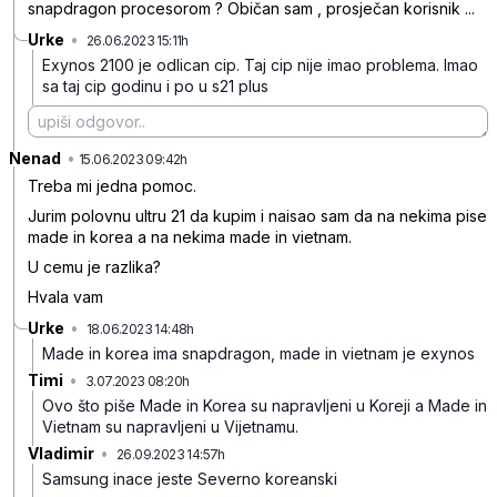
snapdragon procesorom ? Običan sam , prosječan korisnik ...
Urke
•
26.06.2023 15:11h
x8mrdyptx1j4xw0
Exynos 2100 je odlican cip. Taj cip nije imao problema. Imao
sa taj cip godinu i po u s21 plus
Nenad
•
w7f6znh878z1swn
15.06.2023 09:42h
Treba mi jedna pomoc.
Jurim polovnu ultru 21 da kupim i naisao sam da na nekima pise
made in korea a na nekima made in vietnam.
U cemu je razlika?
Hvala vam
Urke
•
18.06.2023 14:48h
pt8s4x74x969z1s
Made in korea ima snapdragon, made in vietnam je exynos
Timi
•
3.07.2023 08:20h
ptpmm5h049mtwk2
Ovo što piše Made in Korea su napravljeni u Koreji a Made in
Vietnam su napravljeni u Vijetnamu.
Vladimir
•
26.09.2023 14:57h
khp75fp2847xl6b
Samsung inace jeste Severno koreanski