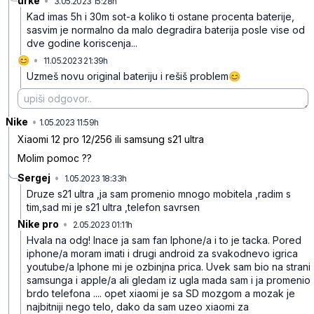
urke
•
3.05.2023 15:28h
ldcvt0thpqcvwlp
Kad imas 5h i 30m sot-a koliko ti ostane procenta baterije,
sasvim je normalno da malo degradira baterija posle vise od
dve godine koriscenja...
😊
•
11.05.2023 21:39h
sty9zpvn3kwmwgt
Uzmeš novu original bateriju i rešiš problem😊
Nike
•
1lbkjs3kggvp4j8
1.05.2023 11:59h
Xiaomi 12 pro 12/256 ili samsung s21 ultra
Molim pomoc ??
Sergej
•
1.05.2023 18:33h
j8fztlkxl3ygkhl
Druze s21 ultra ,ja sam promenio mnogo mobitela ,radim s
tim,sad mi je s21 ultra ,telefon savrsen
Nike pro
•
2.05.2023 01:11h
ym70psq496h40l0
Hvala na odg!
Inace ja sam fan Iphone/a i to je tacka.
Pored
iphone/a moram imati i drugi android za svakodnevo igrica
youtube/a Iphone mi je ozbinjna prica. Uvek sam bio na strani
samsunga i apple/a ali gledam iz ugla mada sam i ja promenio
brdo telefona .... opet xiaomi je sa SD mozgom a mozak je
najbitniji nego telo, dako da sam uzeo xiaomi za