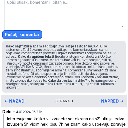
Pošalji komentar
Kako sajt filtrira spam sadržaj?
Ovaj sajt je zaštićen reCAPTCHA
sistemom. Zadržavamo pravo da editujemo komentare, kao i da ne
objavimo komentar bez provere. Objava komentara i odgovora beleži IP
adresu.
Kako da upišem tekst?
Budite pristojni i konstruktivni. Upišite
komentar, pitanje ili iskustvo. Možete ubacivati linkove, smajlije, ćirilicu,
latinicu. Pomozite drugima ili zatražite pomoć. Nije dozvoljeno psovanje,
vređanje, VELIKA SLOVA, lične poruke, kontakt podaci, reklamiranje, cene u
zemlji/inostranstvu, spominjanje admina. Komentari su namenjeni za sam
model telefona. Direktno spominjanje firmi i ličnosti nije dozvoljeno.
Probleme prijavite direktno odredjenoj firmi u delu cenovnik na vrhu strane,
imate zvonce ikonicu za to.
Kako da postavim sliku?
Idite na
imgur.com
,
podignite slike, pa kopirajte link i stavite link u tekst, koji će biti automatski
linkovan.
NAZAD
NAPRED
STRANA
3
Deki
•
d66kwh0lnpqvxr9
4.01.2024 06:27h
Interesuje me koliko vi izvucete sot ekrana na s21 ultri ja jedva
izvucem 5h vidim neki pisu 7h ne znam kako uspevaju zdravlje