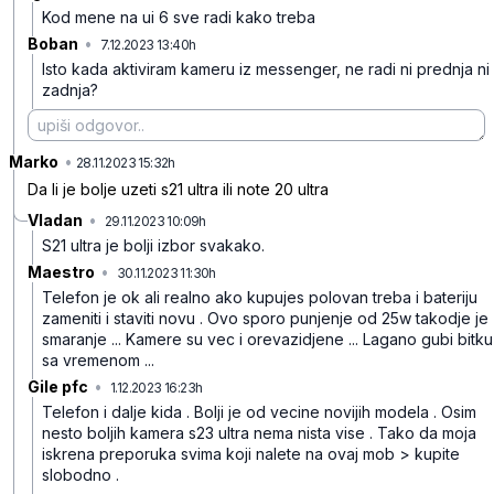
Kod mene na ui 6 sve radi kako treba
Boban
•
7.12.2023 13:40h
r7dkmghvgxvc0zc
Isto kada aktiviram kameru iz messenger, ne radi ni prednja ni
zadnja?
Marko
•
mhvccqk3y8m4c0x
28.11.2023 15:32h
Da li je bolje uzeti s21 ultra ili note 20 ultra
Vladan
•
29.11.2023 10:09h
3gzm56npxjlvb6n
S21 ultra je bolji izbor svakako.
Maestro
•
30.11.2023 11:30h
wgqcr3gqv7nfbxj
Telefon je ok ali realno ako kupujes polovan treba i bateriju
zameniti i staviti novu . Ovo sporo punjenje od 25w takodje je
smaranje ... Kamere su vec i orevazidjene ... Lagano gubi bitku
sa vremenom ...
Gile pfc
•
1.12.2023 16:23h
vdjjx8qrv0hh2g2
Telefon i dalje kida . Bolji je od vecine novijih modela . Osim
nesto boljih kamera s23 ultra nema nista vise . Tako da moja
iskrena preporuka svima koji nalete na ovaj mob > kupite
slobodno .