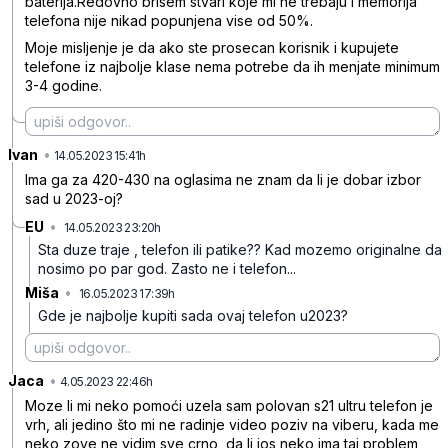
baterija.Redovno brisem stvari koje mi ne trebaju i memorija
telefona nije nikad popunjena vise od 50%.
Moje misljenje je da ako ste prosecan korisnik i kupujete
telefone iz najbolje klase nema potrebe da ih menjate minimum
3-4 godine.
Ivan
•
xt4vtpc0zby2d2q
14.05.2023 15:41h
Ima ga za 420-430 na oglasima ne znam da li je dobar izbor
sad u 2023-oj?
EU
•
14.05.2023 23:20h
4yc1ck13yb1fry2
Sta duze traje , telefon ili patike??
Kad mozemo originalne da
nosimo po par god. Zasto ne i telefon...
Miša
•
16.05.2023 17:39h
pjz8260949hzw2j
Gde je najbolje kupiti sada ovaj telefon u2023?
Jaca
•
ndx22g9dx0f8zcb
4.05.2023 22:46h
Moze li mi neko pomoći uzela sam polovan s21 ultru telefon je
vrh, ali jedino što mi ne radinje video poziv na viberu, kada me
neko zove ne vidim sve crno, da li jos neko ima taj problem,