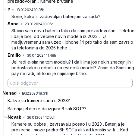
prezadovoljan... Kamere brutalne
?
•
18.01.2024 10:35h
xbhvlly1t45w2j5
Sone, kako si zadovoljan baterijom za sada?
Sone
•
28.01.2024 18:06h
jc5pdz6883nff8n
Stavio sam novu bateriju tako da sam prezadovoljan . Telefon
i dalje bolji od vecine novih modela iz 2023 ... U
medjuvremenu sam uzeo i iphone 14 pro tako da sam zavrsio
sa telefonima do 2025 hehe ...
Emilio
•
30.04.2024 11:48h
08n4fc4m37gbbv9
Jel radi e-sim na tom modelu? I da li ima jos nekih znacajnijih
nedostataka u odnosu na evropski model? Znam da Samsung
pay ne radi, ali to mi je najmanje bitno.
Nenad
•
4bffb5nd702rrbt
19.12.2023 18:31h
Kakve su kamere sada u 2023?
Baterija jel moze da izgura 6 sati SOT??
Novak
•
26.01.2024 12:56h
lcvsh0gxhlgtjcv
Kamere su dobre , zavrsavaju posao i u 2023 . Baterija je
prosecna i moze preko 6h SOTa ali kad koristis wi fi ... Kad