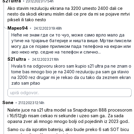
S21 ultra
•
v7rh510s4cdplxj
23.12.2023 17:54h
Ako stavim rezuluciju ekrana na 3200 umesto 2400 dali ce
nesto da skodi ekranu mislim dali ce pre da mi se pojave mrtvi
pikseli ili tako nesto
Марко94
•
24.12.2023 19:48h
s6m7fyt564by9jz
Неће не знам где си то чуо, може само врло мало да
утиче на трајање батерије и ништа више. Мртви пиксели
могу да се појаве приликом пада телефона на екран или
ако неко нпр. седне на телефон и слично...
S21 ultra
•
24.12.2023 21:16h
5l133p68vkdycnr
Hvala ti na odgovoru skoro sam kupio s21 ultra pa ne znam o
tome bas mnogo bio je na 2400 rezuluciju pa sam ga stavio
na 3200 rez drugar mi je rekao da cu tako da zeznem ekran
zato sam pitao
Sone
•
k34vgf66r4ds2s0
21.12.2023 12:14h
Nalete juce na s21 ultra model sa Snapdragon 888 procesorom
i 16/512gb nisam cekao ni sekunde i uzeo sam ga.. Za sada
opasna zver ali mnogo mnogo bolji od pojedinih iz 2023 god..
Samo cu da ispratim bateriju, ako bude preko 6 sati SOT bicu