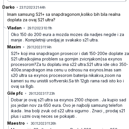
Darko
•
580z8lh6cj38l53
23.11.2023 21:44h
Imam samsung S21+ sa snapdragonom,koliko bih bila realna
doplata za ovaj S21 ultra?
Vladan
•
29.11.2023 10:11h
tk8svp9wrtvv5mh
Oko 150 do 200 eura a mozda mozes da nadjes negde i za
manje . Kompletniji uredjaj je svakako s21 ultra.
Maxim
•
29.11.2023 11:14h
379b6frs2v6pglf
S21+ koji ima snapdragon prosecor i dati 150-200e doplate za
S21 ultra(kojiima problem sa gornjim zvicnjakom)sa exynos
procesorom?Za tu doplatu ima s22 ultra.S21 ultra ide oko 350-
400e.snapdragon ima cenu u odnosu na exynos.Imas sam
s20 ultra sa exynos procesorom baterija nikakva,zoom na
kameri su mu unistili softverski.Sa tih 12gb rama radi isto ko i
ovaj sa 8gb.
Gile pfc
•
29.11.2023 17:23h
h045p80g33x491r
Dobar je ovaj s21 ultra sa exynos 2100 chipom . Ja kupio sad
jos jedan nov za 650 eura. Ovo je najbolji samsung telefon
ikada . Ima bolji zvuk od s22 ultra sigurno . Znaci , prodaj s21
plus i uzmi ovaj neces se pokajati .
Maestro
•
30.11.2023 11:26h
rvqm5683xzqxdf1