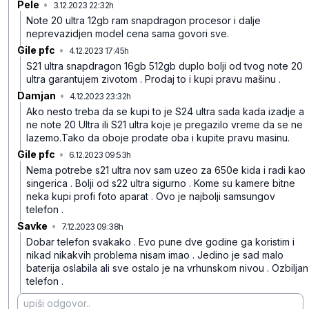
Pele
•
3.12.2023 22:32h
h8f370r51zhf7ps
Note 20 ultra 12gb ram snapdragon procesor i dalje
neprevazidjen model cena sama govori sve.
Gile pfc
•
4.12.2023 17:45h
q1q8pyh8jq2whw2
S21 ultra snapdragon 16gb 512gb duplo bolji od tvog note 20
ultra garantujem zivotom . Prodaj to i kupi pravu mašinu .
Damjan
•
4.12.2023 23:32h
880vjb4f6yxmjf9
Ako nesto treba da se kupi to je S24 ultra sada kada izadje a
ne note 20 Ultra ili S21 ultra koje je pregazilo vreme da se ne
lazemo.Tako da oboje prodate oba i kupite pravu masinu.
Gile pfc
•
6.12.2023 09:53h
y0130mdyyqj5hhf
Nema potrebe s21 ultra nov sam uzeo za 650e kida i radi kao
singerica . Bolji od s22 ultra sigurno . Kome su kamere bitne
neka kupi profi foto aparat . Ovo je najbolji samsungov
telefon .
Savke
•
7.12.2023 09:38h
7m3mkpr9r4rcf93
Dobar telefon svakako . Evo pune dve godine ga koristim i
nikad nikakvih problema nisam imao . Jedino je sad malo
baterija oslabila ali sve ostalo je na vrhunskom nivou . Ozbiljan
telefon .