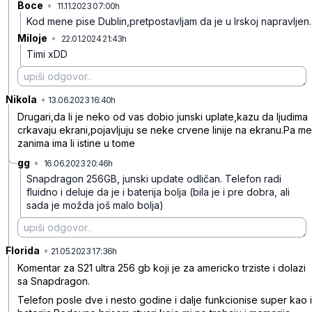
Boce
•
11.11.2023 07:00h
36dg0vkdx80yjpx
Kod mene pise Dublin,pretpostavljam da je u Irskoj napravljen.
Miloje
•
22.01.2024 21:43h
rx91nd8t2l655vj
Timi xDD
Nikola
•
rr135j3fshky9lx
13.06.2023 16:40h
Drugari,da li je neko od vas dobio junski uplate,kazu da ljudima
crkavaju ekrani,pojavljuju se neke crvene linije na ekranu.Pa me
zanima ima li istine u tome
gg
•
16.06.2023 20:46h
n2hbrpc5wt1cp53
Snapdragon 256GB, junski update odličan. Telefon radi
fluidno i deluje da je i baterija bolja (bila je i pre dobra, ali
sada je možda još malo bolja)
Florida
•
wkxn807mn21v1rf
21.05.2023 17:36h
Komentar za S21 ultra 256 gb koji je za americko trziste i dolazi
sa Snapdragon.
Telefon posle dve i nesto godine i dalje funkcionise super kao i