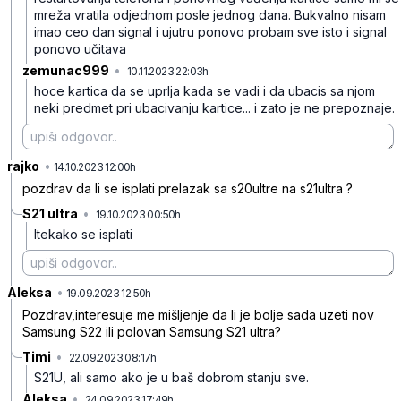
mreža vratila odjednom posle jednog dana. Bukvalno nisam
imao ceo dan signal i ujutru ponovo probam sve isto i signal
ponovo učitava
zemunac999
•
10.11.2023 22:03h
yym781fc3tjk96w
hoce kartica da se uprlja kada se vadi i da ubacis sa njom
neki predmet pri ubacivanju kartice... i zato je ne prepoznaje.
rajko
•
k5pbmxb5lpnmn0w
14.10.2023 12:00h
pozdrav da li se isplati prelazak sa s20ultre na s21ultra ?
S21 ultra
•
19.10.2023 00:50h
m2mtzsx7n8rlxqx
Itekako se isplati
Aleksa
•
hgdmxgvkjx05y6v
19.09.2023 12:50h
Pozdrav,interesuje me mišljenje da li je bolje sada uzeti nov
Samsung S22 ili polovan Samsung S21 ultra?
Timi
•
22.09.2023 08:17h
mddkbgmyys9kt7m
S21U, ali samo ako je u baš dobrom stanju sve.
Aleksa
•
24.09.2023 17:49h
khzmcyl6sqccjtl