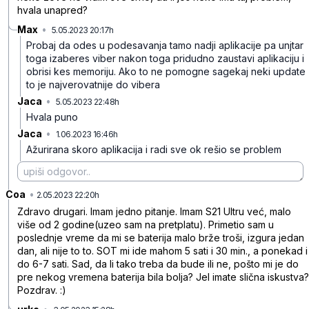
hvala unapred?
Max
•
5.05.2023 20:17h
8yj51pj3c35btgk
Probaj da odes u podesavanja tamo nadji aplikacije pa unjtar
toga izaberes viber nakon toga pridudno zaustavi aplikaciju i
obrisi kes memoriju. Ako to ne pomogne sagekaj neki update
to je najverovatnije do vibera
Jaca
•
5.05.2023 22:48h
lf2g6xl9hbbl7lb
Hvala puno
Jaca
•
1.06.2023 16:46h
brmsq9ht041lnnz
Ažurirana skoro aplikacija i radi sve ok rešio se problem
Coa
•
r2lbd8lybkk50y8
2.05.2023 22:20h
Zdravo drugari. Imam jedno pitanje. Imam S21 Ultru već, malo
više od 2 godine(uzeo sam na pretplatu). Primetio sam u
poslednje vreme da mi se baterija malo brže troši, izgura jedan
dan, ali nije to to. SOT mi ide mahom 5 sati i 30 min., a ponekad i
do 6-7 sati. Sad, da li tako treba da bude ili ne, pošto mi je do
pre nekog vremena baterija bila bolja? Jel imate slična iskustva?
Pozdrav. :)