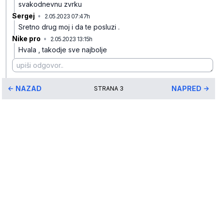
svakodnevnu zvrku
Sergej
•
2.05.2023 07:47h
bp9vthwt2zl3m57
Sretno drug moj i da te posluzi .
Nike pro
•
2.05.2023 13:15h
kccn03c5gr4d8vj
Hvala , takodje sve najbolje
NAZAD
NAPRED
STRANA
3
* maloprodajna cena sa uključenim PDV-om.
Uslovi korišćenja
Mail: