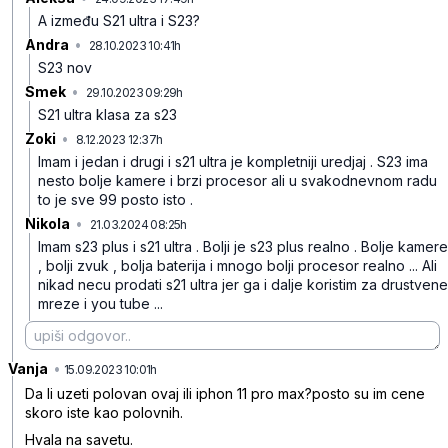
A između S21 ultra i S23?
Andra
•
28.10.2023 10:41h
q0hxp1bjvw16mzz
S23 nov
Smek
•
29.10.2023 09:29h
xwr8thwkn75l2mb
S21 ultra klasa za s23
Zoki
•
8.12.2023 12:37h
m08p2wplwyz1fjg
Imam i jedan i drugi i s21 ultra je kompletniji uredjaj . S23 ima
nesto bolje kamere i brzi procesor ali u svakodnevnom radu
to je sve 99 posto isto .
Nikola
•
21.03.2024 08:25h
yzxczcyc0dy2b6q
Imam s23 plus i s21 ultra . Bolji je s23 plus realno . Bolje kamere
, bolji zvuk , bolja baterija i mnogo bolji procesor realno ... Ali
nikad necu prodati s21 ultra jer ga i dalje koristim za drustvene
mreze i you tube ...
Vanja
•
0rzq11gwdzmj5d0
15.09.2023 10:01h
Da li uzeti polovan ovaj ili iphon 11 pro max?posto su im cene
skoro iste kao polovnih.
Hvala na savetu.