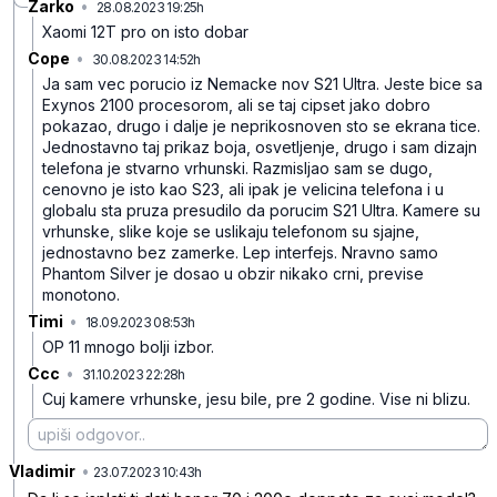
Zarko
•
28.08.2023 19:25h
q89cntwrtwgdqy7
Xaomi 12T pro on isto dobar
Cope
•
30.08.2023 14:52h
pf2g4dx7xf1k5js
Ja sam vec porucio iz Nemacke nov S21 Ultra. Jeste bice sa
Exynos 2100 procesorom, ali se taj cipset jako dobro
pokazao, drugo i dalje je neprikosnoven sto se ekrana tice.
Jednostavno taj prikaz boja, osvetljenje, drugo i sam dizajn
telefona je stvarno vrhunski. Razmisljao sam se dugo,
cenovno je isto kao S23, ali ipak je velicina telefona i u
globalu sta pruza presudilo da porucim S21 Ultra. Kamere su
vrhunske, slike koje se uslikaju telefonom su sjajne,
jednostavno bez zamerke. Lep interfejs. Nravno samo
Phantom Silver je dosao u obzir nikako crni, previse
monotono.
Timi
•
18.09.2023 08:53h
dhlwln31hh3l6sq
OP 11 mnogo bolji izbor.
Ccc
•
31.10.2023 22:28h
qrrf7w0b5fmvjcg
Cuj kamere vrhunske, jesu bile, pre 2 godine. Vise ni blizu.
Vladimir
•
r1sxdp2gn6ql3hl
23.07.2023 10:43h