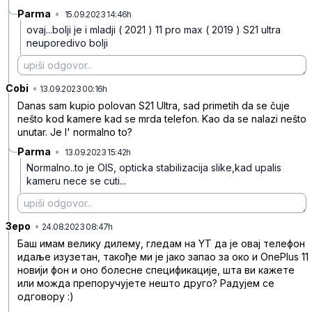
Parma
•
15.09.2023 14:46h
xj6tj1r2019m067
ovaj...bolji je i mladji ( 2021 ) 11 pro max ( 2019 )
S21 ultra
neuporedivo bolji
Cobi
•
z8vpgxfksvqc469
13.09.2023 00:16h
Danas sam kupio polovan S21 Ultra, sad primetih da se čuje
nešto kod kamere kad se mrda telefon. Kao da se nalazi nešto
unutar. Je l' normalno to?
Parma
•
13.09.2023 15:42h
dj6cc19gd83hc7v
Normalno..to je OIS, opticka stabilizacija slike,kad upalis
kameru nece se cuti...
Зеро
•
d89m1vg2q5r27c5
24.08.2023 08:47h
Баш имам велику дилему, гледам на YT да је овај телефон
идаље изузетан, такође ми је јако запао за око и OnePlus 11
новији фон и оно болесне спецификације, шта ви кажете
или можда препоручујете нешто друго? Радујем се
одговору :)