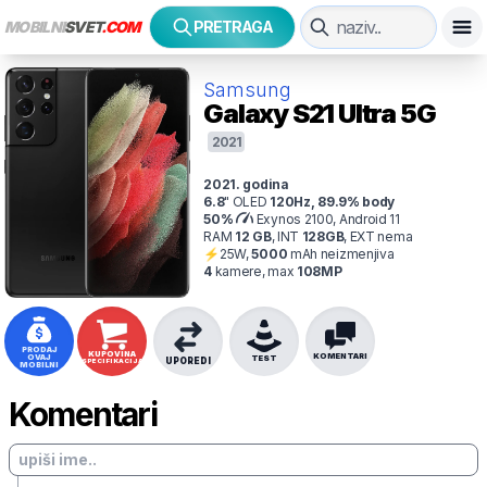
MOBILNI
SVET
.COM
PRETRAGA
Samsung
Galaxy S21 Ultra 5G
2021
2021
. godina
6.8
"
OLED
120
Hz
,
89.9
% body
50
%
Exynos 2100, Android 11
RAM
12
GB
,
INT
128
GB
,
EXT
nema
⚡
25
W,
5000
mAh
neizmenjiva
4
kamer
e
, max
108
MP
PRODAJ
KUPOVINA
KOMENTARI
OVAJ
TEST
UPOREDI
SPECIFIKACIJA
MOBILNI
Komentari