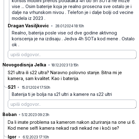
koristis mobilni prenos podataka 4h do 5h SOTa ne moze
vise ... Osim baterije koja je realno prosecna sve ostalo je i
dalje na vrhunskom nivou . Telefon je i dalje bolji od vecine
modela iz 2023 .
Dragan Vasiljkovic
•
28.01.2024 18:10h
blpbf695npjjf60
Realno, baterija posle vise od dve godine aktivnog
koriscenja je na izdisaju . Jedva 4h SOTa kod mene . Ostalo
ok .
Novogodisnja Jelka
•
4tmkrqj34brx894
18.12.2023 13:15h
S21 ultra ili s22 ultra? Naravno polovno stanje. Bitna mi je
kamera, sam kvalitet. Kao i baterija.
S21
•
15.01.2024 17:50h
73l1h30tlb9tg7c
Baterija ti je bolja na s21 ultri a kamere na s22 ultri
Boban
•
z1mq9pdd24qp8gb
5.12.2023 09:23h
Da li imate problema sa kamerom nakon ažuriranja na one ui 6.
Kod mene selfi kamera nekad radi nekad ne i koči se?
Igor
•
6.12.2023 17:10h
9l4bk191h0gk7cj