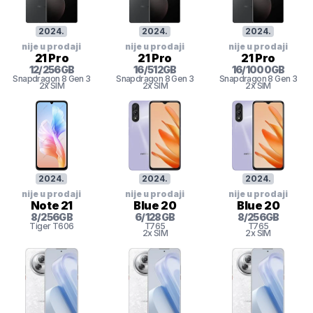
2024
.
2024
.
2024
.
nije u prodaji
nije u prodaji
nije u prodaji
21 Pro
21 Pro
21 Pro
12
/
256
GB
16
/
512
GB
16
/
1000
GB
Snapdragon 8 Gen 3
Snapdragon 8 Gen 3
Snapdragon 8 Gen 3
2x SIM
2x SIM
2x SIM
2024
.
2024
.
2024
.
nije u prodaji
nije u prodaji
nije u prodaji
Note 21
Blue 20
Blue 20
8
/
256
GB
6
/
128
GB
8
/
256
GB
Tiger
T606
T765
T765
2x SIM
2x SIM