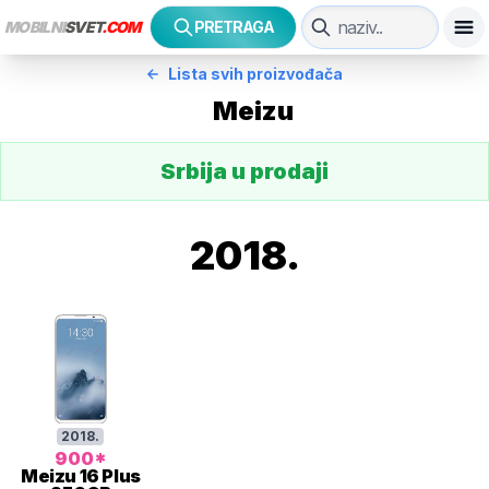
MOBILNI
SVET
.COM
PRETRAGA
Lista svih proizvođača
Meizu
Srbija u prodaji
2018
.
2018
.
900
*
Meizu
16 Plus