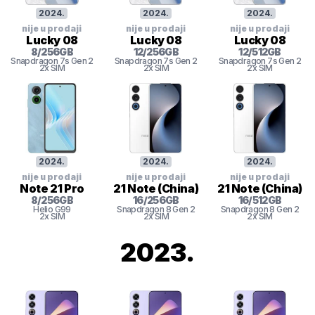
2024
.
2024
.
2024
.
nije u prodaji
nije u prodaji
nije u prodaji
Lucky 08
Lucky 08
Lucky 08
8
/
256
GB
12
/
256
GB
12
/
512
GB
Snapdragon 7s Gen 2
Snapdragon 7s Gen 2
Snapdragon 7s Gen 2
2x SIM
2x SIM
2x SIM
2024
.
2024
.
2024
.
nije u prodaji
nije u prodaji
nije u prodaji
Note 21 Pro
21 Note (China)
21 Note (China)
8
/
256
GB
16
/
256
GB
16
/
512
GB
Helio G99
Snapdragon 8 Gen 2
Snapdragon 8 Gen 2
2x SIM
2x SIM
2x SIM
2023
.