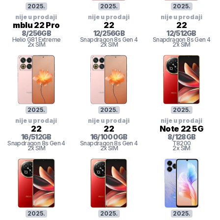
2025
.
2025
.
2025
.
nije u prodaji
nije u prodaji
nije u prodaji
mblu 22 Pro
22
22
8
/
256
GB
12
/
256
GB
12
/
512
GB
Helio G81 Extreme
Snapdragon 8s Gen 4
Snapdragon 8s Gen 4
2x SIM
2x SIM
2x SIM
2025
.
2025
.
2025
.
nije u prodaji
nije u prodaji
nije u prodaji
22
22
Note 22 5G
16
/
512
GB
16
/
1000
GB
8
/
128
GB
Snapdragon 8s Gen 4
Snapdragon 8s Gen 4
T8200
2x SIM
2x SIM
2x SIM
2025
.
2025
.
2025
.