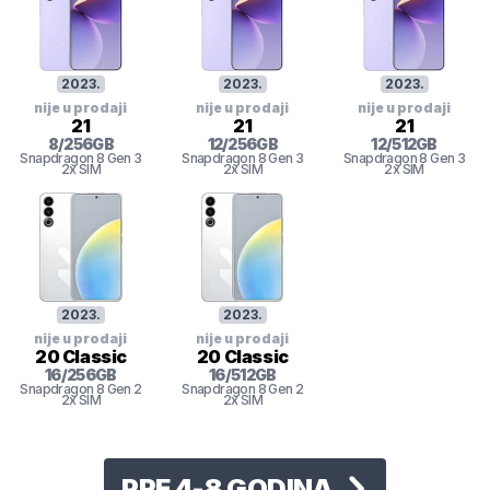
2023
.
2023
.
2023
.
nije u prodaji
nije u prodaji
nije u prodaji
21
21
21
8
/
256
GB
12
/
256
GB
12
/
512
GB
Snapdragon 8 Gen 3
Snapdragon 8 Gen 3
Snapdragon 8 Gen 3
2x SIM
2x SIM
2x SIM
2023
.
2023
.
nije u prodaji
nije u prodaji
20 Classic
20 Classic
16
/
256
GB
16
/
512
GB
Snapdragon 8 Gen 2
Snapdragon 8 Gen 2
2x SIM
2x SIM
PRE 4-8 GODINA