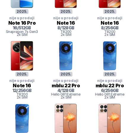
2025
.
2025
.
2025
.
nije u prodaji
nije u prodaji
nije u prodaji
Note 16 Pro
Note 16
Note 16
16
/
512
GB
8
/
128
GB
8
/
256
GB
Snapragon 7s Gen3
T8200
T8200
2x SIM
2x SIM
2x SIM
2025
.
2025
.
2025
.
nije u prodaji
nije u prodaji
nije u prodaji
Note 16
mblu 22 Pro
mblu 22 Pro
12
/
256
GB
4
/
128
GB
6
/
256
GB
T8200
Helio G81 Extreme
Helio G81 Extreme
2x SIM
2x SIM
2x SIM