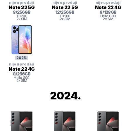
nije u prodaji
nije u prodaji
nije u prodaji
Note 22 5G
Note 22 5G
Note 22 4G
8
/
256
GB
12
/
256
GB
8
/
128
GB
T8200
T8200
Helio G99
2x SIM
2x SIM
2x SIM
2025
.
nije u prodaji
Note 22 4G
8
/
256
GB
Helio G99
2x SIM
2024
.