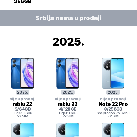
256GB
Srbija nema u prodaji
2025
.
2025
.
2025
.
2025
.
nije u prodaji
nije u prodaji
nije u prodaji
mblu 22
mblu 22
Note 22 Pro
3
/
64
GB
4
/
128
GB
8
/
256
GB
Tiger
T606
Tiger
T606
Snapragon 7s Gen3
2x SIM
2x SIM
2x SIM