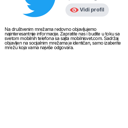
Vidi profil
Na društvenim mrežama redovno objavljujemo
najinteresantnije informacije. Zapratite nas i budite u toku sa
svetom mobilnih telefona sa sajta mobilnisvet.com. Sadržaj
objavljen na socijalnim mrežama je identičan, samo izaberite
mrežu koja vama najviše odgovara.
* maloprodajna cena sa uključenim PDV-om.
Uslovi korišćenja
Mail:
Dinarske cene modela se dele sa prodajnim
mobilnisvet.com@gmail.com - Sva prava
efektivnim kursom NBS koji se ažurira na svakih
rezervisana. © 2003-
2026