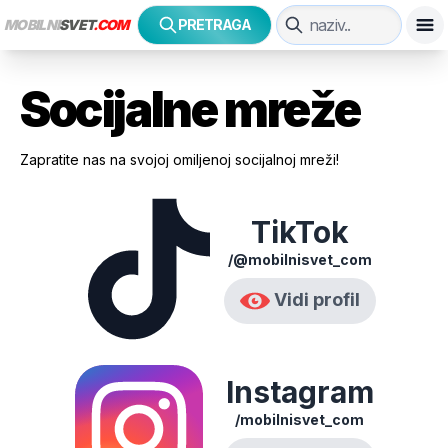
MOBILNI
SVET
.COM
PRETRAGA
Socijalne mreže
Zapratite nas na svojoj omiljenoj socijalnoj mreži!
TikTok
/@mobilnisvet_com
Vidi profil
Instagram
/mobilnisvet_com