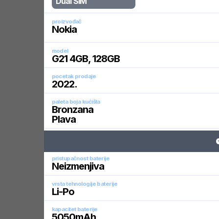
Dual SIM
proizvođač
Nokia
model
G21 4GB, 128GB
pocetak prodaje
2022
.
paleta boja kućišta
Bronzana
Plava
pristupačnost baterije
Neizmenjiva
vrsta tehnologije baterije
Li-Po
kapacitet baterije
5050
mAh