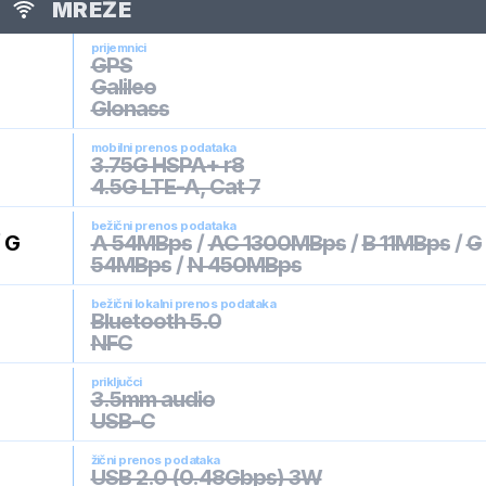
MREŽE
prijemnici
GPS
Galileo
Glonass
mobilni prenos podataka
3.75G HSPA+ r8
4.5G LTE-A, Cat 7
bežični prenos podataka
/
G
A 54MBps
/
AC 1300MBps
/
B 11MBps
/
G
54MBps
/
N 450MBps
bežični lokalni prenos podataka
Bluetooth 5.0
NFC
priključci
3.5mm audio
USB-C
žični prenos podataka
USB 2.0 (0.48Gbps) 3W