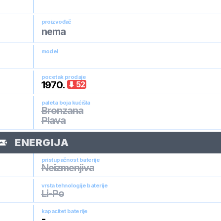
proizvođač
nema
model
pocetak prodaje
1970
.
52
paleta boja kućišta
Bronzana
Plava
ENERGIJA
pristupačnost baterije
Neizmenjiva
vrsta tehnologije baterije
Li-Po
kapacitet baterije
-