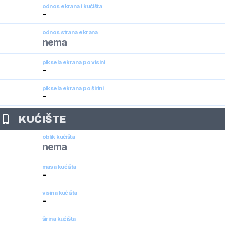
odnos ekrana i kućišta
-
odnos strana ekrana
nema
piksela ekrana po visini
-
piksela ekrana po širini
-
KUĆIŠTE
oblik kućišta
nema
masa kućišta
-
visina kućišta
-
širina kućišta