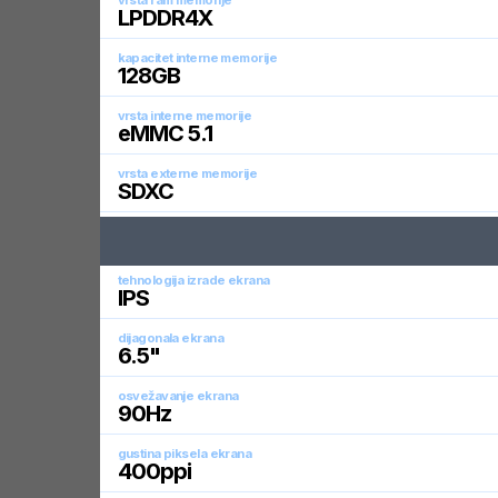
vrsta ram memorije
LPDDR4X
kapacitet interne memorije
128
GB
vrsta interne memorije
eMMC 5.1
vrsta externe memorije
SDXC
tehnologija izrade ekrana
IPS
dijagonala ekrana
6.5
"
osvežavanje ekrana
90
Hz
gustina piksela ekrana
400
ppi