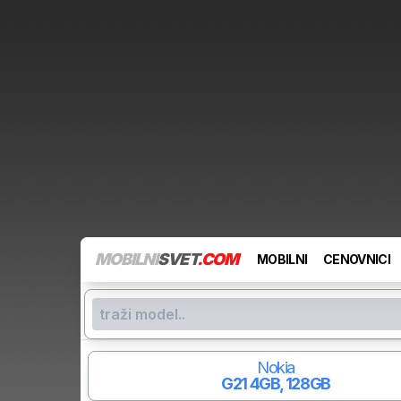
MOBILNI
SVET
.COM
MOBILNI
CENOVNICI
Nokia
G21
4GB, 128GB