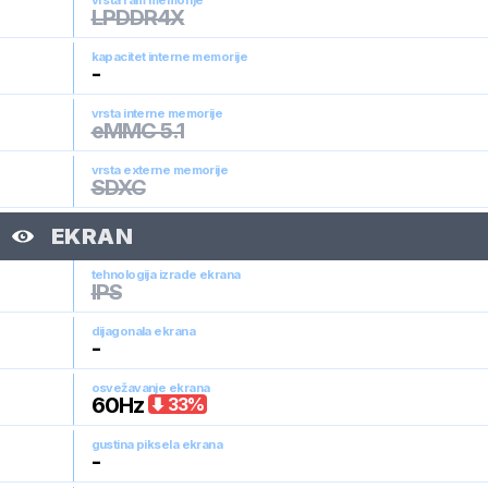
vrsta ram memorije
LPDDR4X
kapacitet interne memorije
-
vrsta interne memorije
eMMC 5.1
vrsta externe memorije
SDXC
EKRAN
tehnologija izrade ekrana
IPS
dijagonala ekrana
-
osvežavanje ekrana
60
Hz
33
%
gustina piksela ekrana
-