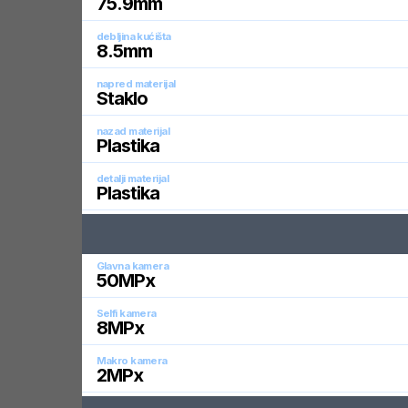
75.9
mm
debljina kućišta
8.5
mm
napred materijal
Staklo
nazad materijal
Plastika
detalji materijal
Plastika
Glavna kamera
50
MPx
Selfi kamera
8
MPx
Makro kamera
2
MPx