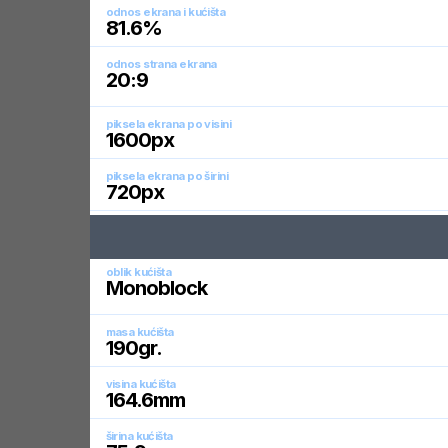
odnos ekrana i kućišta
81.6
%
odnos strana ekrana
20:9
piksela ekrana po visini
1600
px
piksela ekrana po širini
720
px
oblik kućišta
Monoblock
masa kućišta
190
gr.
visina kućišta
164.6
mm
širina kućišta