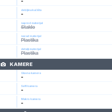
-
debljina kućišta
-
napred materijal
Staklo
nazad materijal
Plastika
detalji materijal
Plastika
KAMERE
Glavna kamera
-
Selfi kamera
-
Makro kamera
-