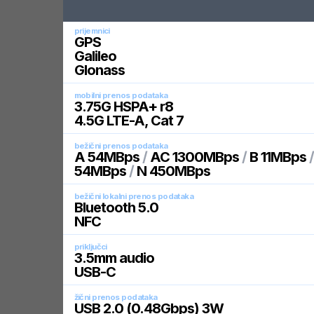
prijemnici
GPS
Galileo
Glonass
mobilni prenos podataka
3.75G HSPA+ r8
4.5G LTE-A, Cat 7
bežični prenos podataka
A 54MBps
/
AC 1300MBps
/
B 11MBps
54MBps
/
N 450MBps
bežični lokalni prenos podataka
Bluetooth 5.0
NFC
priključci
3.5mm audio
USB-C
žični prenos podataka
USB 2.0 (0.48Gbps) 3W