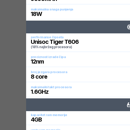
maksimalna snaga punjenja
18
W
performanse čipseta
Unisoc Tiger T606
(18% najbržeg procesora)
preciznost izrade čipa
12
nm
broj jezgara procesora
8
core
maksimalni takt procesora
1.6
GHz
kapacitet ram memorije
4
GB