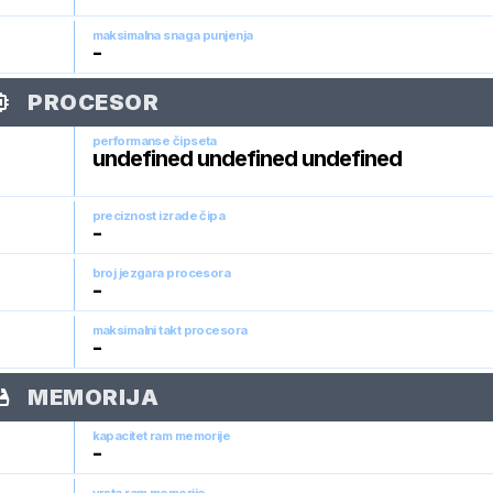
maksimalna snaga punjenja
-
PROCESOR
performanse čipseta
undefined undefined undefined
preciznost izrade čipa
-
broj jezgara procesora
-
maksimalni takt procesora
-
MEMORIJA
kapacitet ram memorije
-