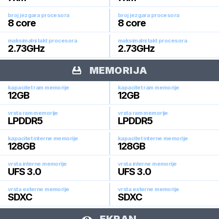
broj jezgara procesora
broj jezgara procesora
8
core
8
core
maksimalni takt procesora
maksimalni takt procesora
2.73
GHz
2.73
GHz
MEMORIJA
kapacitet ram memorije
kapacitet ram memorije
12
GB
12
GB
vrsta ram memorije
vrsta ram memorije
LPDDR5
LPDDR5
kapacitet interne memorije
kapacitet interne memorije
128
GB
128
GB
vrsta interne memorije
vrsta interne memorije
UFS 3.0
UFS 3.0
vrsta externe memorije
vrsta externe memorije
SDXC
SDXC