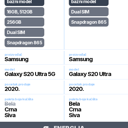
bazni model
bazni model
16GB, 512GB
Dual SIM
256GB
Snapdragon 865
Dual SIM
Snapdragon 865
proizvođač
proizvođač
Samsung
Samsung
model
model
Galaxy S20 Ultra 5G
Galaxy S20 Ultra
pocetak prodaje
pocetak prodaje
2020
.
2020
.
paleta boja kućišta
paleta boja kućišta
Bela
Bela
Crna
Crna
Siva
Siva