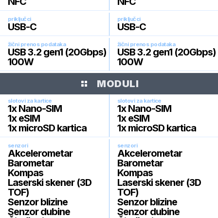
NFC
NFC
priključci
priključci
USB-C
USB-C
žični prenos podataka
žični prenos podataka
USB 3.2 gen1 (20Gbps)
USB 3.2 gen1 (20Gbps)
100W
100W
MODULI
slotovi za kartice
slotovi za kartice
1x Nano-SIM
1x Nano-SIM
1x eSIM
1x eSIM
1x microSD kartica
1x microSD kartica
senzori
senzori
Akcelerometar
Akcelerometar
Barometar
Barometar
Kompas
Kompas
Laserski skener (3D
Laserski skener (3D
TOF)
TOF)
Senzor blizine
Senzor blizine
Senzor dubine
Senzor dubine