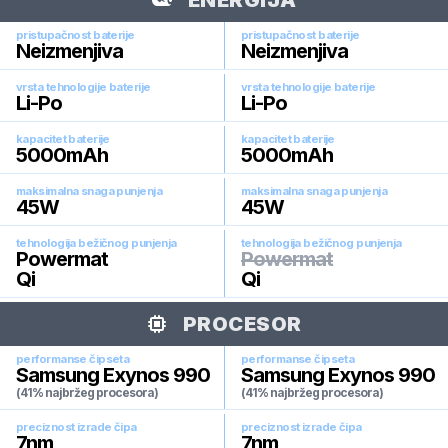
ENERGIJA
pristupačnost baterije
pristupačnost baterije
Neizmenjiva
Neizmenjiva
vrsta tehnologije baterije
vrsta tehnologije baterije
Li-Po
Li-Po
kapacitet baterije
kapacitet baterije
5000
mAh
5000
mAh
maksimalna snaga punjenja
maksimalna snaga punjenja
45
W
45
W
tehnologija bežičnog punjenja
tehnologija bežičnog punjenja
Powermat
Powermat
Qi
Qi
PROCESOR
performanse čipseta
performanse čipseta
Samsung Exynos 990
Samsung Exynos 990
(41% najbržeg procesora)
(41% najbržeg procesora)
preciznost izrade čipa
preciznost izrade čipa
7
nm
7
nm