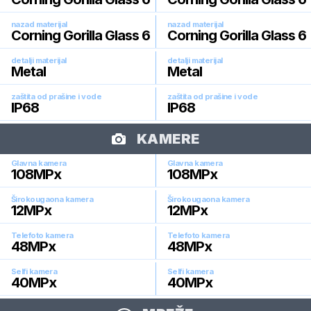
nazad materijal
nazad materijal
Corning Gorilla Glass 6
Corning Gorilla Glass 6
detalji materijal
detalji materijal
Metal
Metal
zaštita od prašine i vode
zaštita od prašine i vode
IP68
IP68
KAMERE
Glavna kamera
Glavna kamera
108
MPx
108
MPx
Širokougaona kamera
Širokougaona kamera
12
MPx
12
MPx
Telefoto kamera
Telefoto kamera
48
MPx
48
MPx
Selfi kamera
Selfi kamera
40
MPx
40
MPx