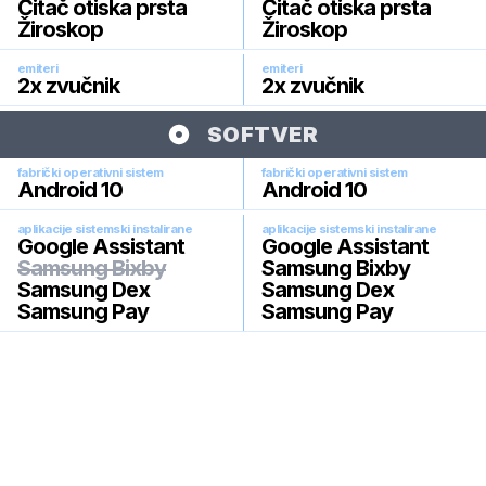
Čitač otiska prsta
Čitač otiska prsta
Žiroskop
Žiroskop
emiteri
emiteri
2x zvučnik
2x zvučnik
SOFTVER
fabrički operativni sistem
fabrički operativni sistem
Android 10
Android 10
aplikacije sistemski instalirane
aplikacije sistemski instalirane
Google Assistant
Google Assistant
Samsung Bixby
Samsung Bixby
Samsung Dex
Samsung Dex
Samsung Pay
Samsung Pay