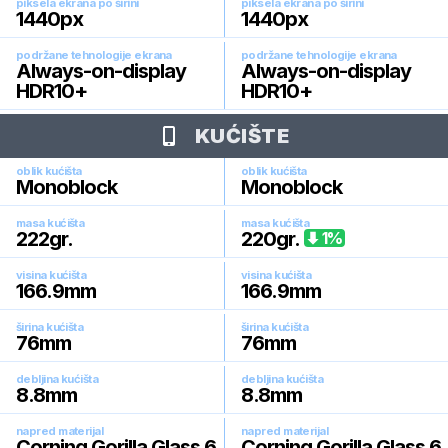
piksela ekrana po širini
piksela ekrana po širini
1440
px
1440
px
podržane tehnologije ekrana
podržane tehnologije ekrana
Always-on-display
Always-on-display
HDR10+
HDR10+
KUĆIŠTE
oblik kućišta
oblik kućišta
Monoblock
Monoblock
masa kućišta
masa kućišta
222
gr.
220
gr.
1
%
visina kućišta
visina kućišta
166.9
mm
166.9
mm
širina kućišta
širina kućišta
76
mm
76
mm
debljina kućišta
debljina kućišta
8.8
mm
8.8
mm
napred materijal
napred materijal
Corning Gorilla Glass 6
Corning Gorilla Glass 6