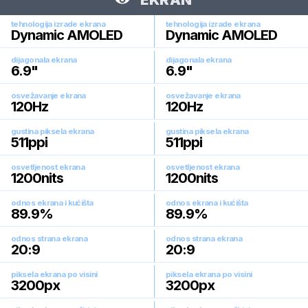
EKRAN
tehnologija izrade ekrana
tehnologija izrade ekrana
Dynamic AMOLED
Dynamic AMOLED
dijagonala ekrana
dijagonala ekrana
6.9
"
6.9
"
osvežavanje ekrana
osvežavanje ekrana
120
Hz
120
Hz
gustina piksela ekrana
gustina piksela ekrana
511
ppi
511
ppi
osvetljenost ekrana
osvetljenost ekrana
1200
nits
1200
nits
odnos ekrana i kućišta
odnos ekrana i kućišta
89.9
%
89.9
%
odnos strana ekrana
odnos strana ekrana
20:9
20:9
piksela ekrana po visini
piksela ekrana po visini
3200
px
3200
px