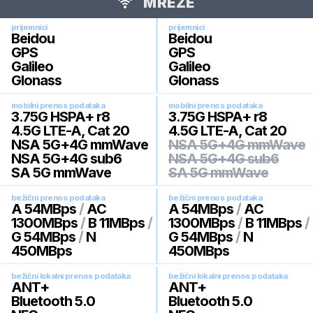
MREŽE
prijemnici
prijemnici
Beidou
Beidou
GPS
GPS
Galileo
Galileo
Glonass
Glonass
mobilni prenos podataka
mobilni prenos podataka
3.75G HSPA+ r8
3.75G HSPA+ r8
4.5G LTE-A, Cat 20
4.5G LTE-A, Cat 20
NSA 5G+4G mmWave
NSA 5G+4G mmWave
NSA 5G+4G sub6
NSA 5G+4G sub6
SA 5G mmWave
SA 5G mmWave
bežični prenos podataka
bežični prenos podataka
A 54MBps
/
AC
A 54MBps
/
AC
1300MBps
/
B 11MBps
/
1300MBps
/
B 11MBps
/
G 54MBps
/
N
G 54MBps
/
N
450MBps
450MBps
bežični lokalni prenos podataka
bežični lokalni prenos podataka
ANT+
ANT+
Bluetooth 5.0
Bluetooth 5.0