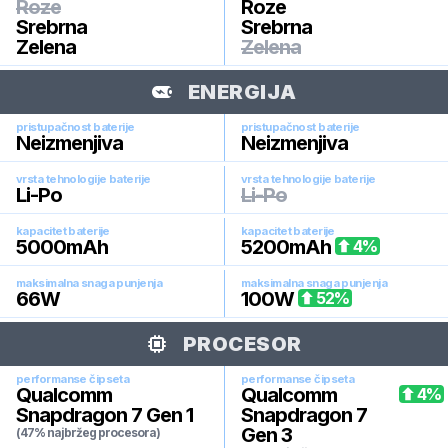
Roze
Roze
Srebrna
Srebrna
Zelena
Zelena
ENERGIJA
pristupačnost baterije
pristupačnost baterije
Neizmenjiva
Neizmenjiva
vrsta tehnologije baterije
vrsta tehnologije baterije
Li-Po
Li-Po
kapacitet baterije
kapacitet baterije
5000
mAh
5200
mAh
4
%
maksimalna snaga punjenja
maksimalna snaga punjenja
66
W
100
W
52
%
PROCESOR
performanse čipseta
performanse čipseta
Qualcomm
Qualcomm
4
%
Snapdragon 7 Gen 1
Snapdragon 7
Gen 3
(47% najbržeg procesora)