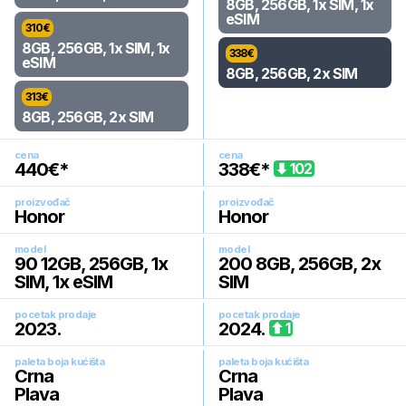
8GB, 256GB, 1x SIM, 1x
eSIM
310
€
8GB, 256GB, 1x SIM, 1x
338
€
eSIM
8GB, 256GB, 2x SIM
313
€
8GB, 256GB, 2x SIM
cena
cena
440
€*
338
€*
102
proizvođač
proizvođač
Honor
Honor
model
model
90 12GB, 256GB, 1x
200 8GB, 256GB, 2x
SIM, 1x eSIM
SIM
pocetak prodaje
pocetak prodaje
2023
.
2024
.
1
paleta boja kućišta
paleta boja kućišta
Crna
Crna
Plava
Plava