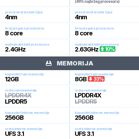
(49% najbržeg procesora)
preciznost izrade čipa
preciznost izrade čipa
4
nm
4
nm
broj jezgara procesora
broj jezgara procesora
8
core
8
core
maksimalni takt procesora
maksimalni takt procesora
2.4
GHz
2.63
GHz
10
%
MEMORIJA
kapacitet ram memorije
kapacitet ram memorije
12
GB
8
GB
33
%
vrsta ram memorije
vrsta ram memorije
LPDDR4X
LPDDR4X
LPDDR5
LPDDR5
kapacitet interne memorije
kapacitet interne memorije
256
GB
256
GB
vrsta interne memorije
vrsta interne memorije
UFS 3.1
UFS 3.1