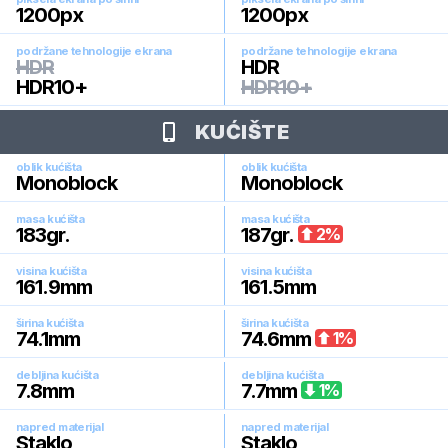
1200
px
1200
px
podržane tehnologije ekrana
podržane tehnologije ekrana
HDR
HDR
HDR10+
HDR10+
KUĆIŠTE
oblik kućišta
oblik kućišta
Monoblock
Monoblock
masa kućišta
masa kućišta
183
gr.
187
gr.
2
%
visina kućišta
visina kućišta
161.9
mm
161.5
mm
širina kućišta
širina kućišta
74.1
mm
74.6
mm
1
%
debljina kućišta
debljina kućišta
7.8
mm
7.7
mm
1
%
napred materijal
napred materijal
Staklo
Staklo