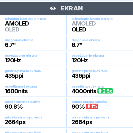
EKRAN
tehnologija izrade ekrana
tehnologija izrade ekrana
AMOLED
AMOLED
OLED
OLED
dijagonala ekrana
dijagonala ekrana
6.7
"
6.7
"
osvežavanje ekrana
osvežavanje ekrana
120
Hz
120
Hz
gustina piksela ekrana
gustina piksela ekrana
435
ppi
436
ppi
osvetljenost ekrana
osvetljenost ekrana
1600
nits
4000
nits
2.5
x
odnos ekrana i kućišta
odnos ekrana i kućišta
90.8
%
90
%
1
%
piksela ekrana po visini
piksela ekrana po visini
2664
px
2664
px
piksela ekrana po širini
piksela ekrana po širini