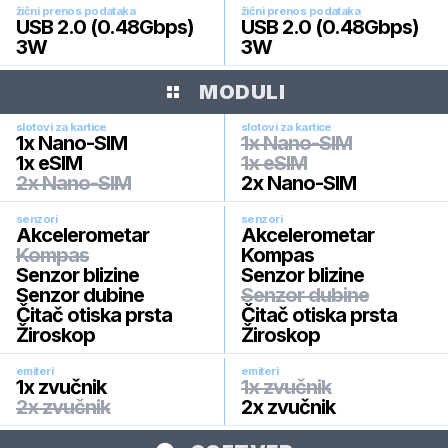
žični prenos podataka
žični prenos podataka
USB 2.0 (0.48Gbps)
USB 2.0 (0.48Gbps)
3W
3W
MODULI
slotovi za kartice
slotovi za kartice
1x Nano-SIM
1x Nano-SIM
1x eSIM
1x eSIM
2x Nano-SIM
2x Nano-SIM
senzori
senzori
Akcelerometar
Akcelerometar
Kompas
Kompas
Senzor blizine
Senzor blizine
Senzor dubine
Senzor dubine
Čitač otiska prsta
Čitač otiska prsta
Žiroskop
Žiroskop
emiteri
emiteri
1x zvučnik
1x zvučnik
2x zvučnik
2x zvučnik