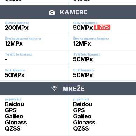
KAMERE
Glavna kamera
Glavna kamera
200
MPx
50
MPx
75
%
Širokougaona kamera
Širokougaona kamera
12
MPx
12
MPx
Telefoto kamera
Telefoto kamera
-
50
MPx
Selfi kamera
Selfi kamera
50
MPx
50
MPx
MREŽE
prijemnici
prijemnici
Beidou
Beidou
GPS
GPS
Galileo
Galileo
Glonass
Glonass
QZSS
QZSS