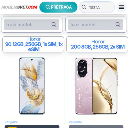
MOBILNI
SVET
.COM
PRETRAGA
Honor
Honor
90
12GB, 256GB, 1x SIM, 1x
200
8GB, 256GB, 2x SIM
eSIM
varijante
varijante