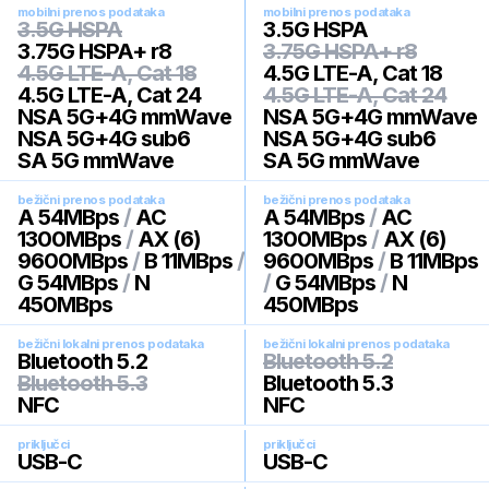
mobilni prenos podataka
mobilni prenos podataka
3.5G HSPA
3.5G HSPA
3.75G HSPA+ r8
3.75G HSPA+ r8
4.5G LTE-A, Cat 18
4.5G LTE-A, Cat 18
4.5G LTE-A, Cat 24
4.5G LTE-A, Cat 24
NSA 5G+4G mmWave
NSA 5G+4G mmWave
NSA 5G+4G sub6
NSA 5G+4G sub6
SA 5G mmWave
SA 5G mmWave
bežični prenos podataka
bežični prenos podataka
A 54MBps
/
AC
A 54MBps
/
AC
1300MBps
/
AX (6)
1300MBps
/
AX (6)
9600MBps
/
B 11MBps
/
9600MBps
/
B 11MBps
G 54MBps
/
N
/
G 54MBps
/
N
450MBps
450MBps
bežični lokalni prenos podataka
bežični lokalni prenos podataka
Bluetooth 5.2
Bluetooth 5.2
Bluetooth 5.3
Bluetooth 5.3
NFC
NFC
priključci
priključci
USB-C
USB-C