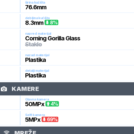
širina kućišta
76.6
mm
debljina kućišta
8.3
mm
8
%
napred materijal
Corning Gorilla Glass
Staklo
nazad materijal
Plastika
detalji materijal
Plastika
KAMERE
Glavna kamera
50
MPx
4
%
Selfi kamera
5
MPx
69
%
MREŽE