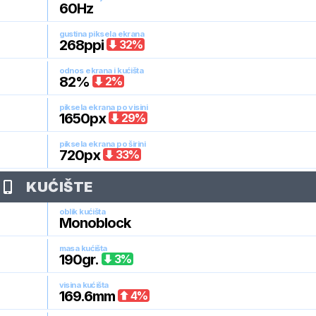
60
Hz
gustina piksela ekrana
268
ppi
32
%
odnos ekrana i kućišta
82
%
2
%
piksela ekrana po visini
1650
px
29
%
piksela ekrana po širini
720
px
33
%
KUĆIŠTE
oblik kućišta
Monoblock
masa kućišta
190
gr.
3
%
visina kućišta
169.6
mm
4
%