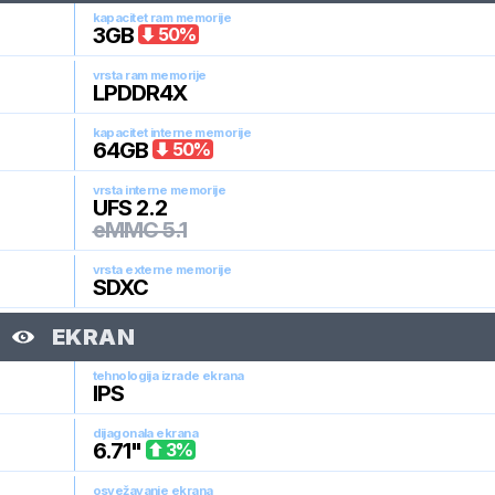
kapacitet ram memorije
3
GB
50
%
vrsta ram memorije
LPDDR4X
kapacitet interne memorije
64
GB
50
%
vrsta interne memorije
UFS 2.2
eMMC 5.1
vrsta externe memorije
SDXC
EKRAN
tehnologija izrade ekrana
IPS
dijagonala ekrana
6.71
"
3
%
osvežavanje ekrana