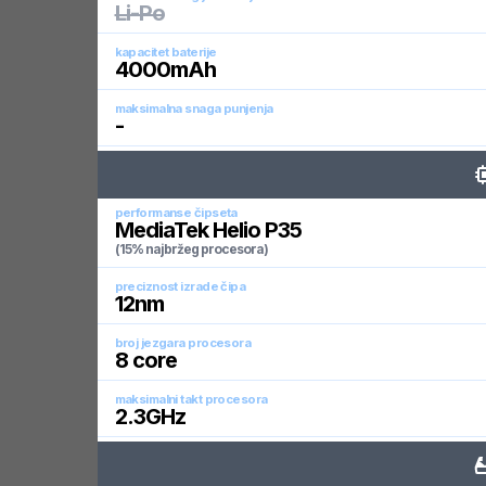
Li-Po
kapacitet baterije
4000
mAh
maksimalna snaga punjenja
-
performanse čipseta
MediaTek Helio P35
(15% najbržeg procesora)
preciznost izrade čipa
12
nm
broj jezgara procesora
8
core
maksimalni takt procesora
2.3
GHz