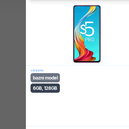
varijante
bazni model
6GB, 128GB