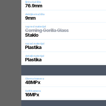
širina kućišta
76.9
mm
debljina kućišta
9
mm
napred materijal
Corning Gorilla Glass
Staklo
nazad materijal
Plastika
detalji materijal
Plastika
Glavna kamera
48
MPx
Selfi kamera
16
MPx