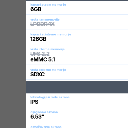
kapacitet ram memorije
6
GB
vrsta ram memorije
LPDDR4X
kapacitet interne memorije
128
GB
vrsta interne memorije
UFS 2.2
eMMC 5.1
vrsta externe memorije
SDXC
tehnologija izrade ekrana
IPS
dijagonala ekrana
6.53
"
osvežavanje ekrana