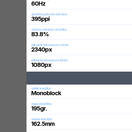
60
Hz
gustina piksela ekrana
395
ppi
odnos ekrana i kućišta
83.8
%
piksela ekrana po visini
2340
px
piksela ekrana po širini
1080
px
oblik kućišta
Monoblock
masa kućišta
195
gr.
visina kućišta
162.5
mm