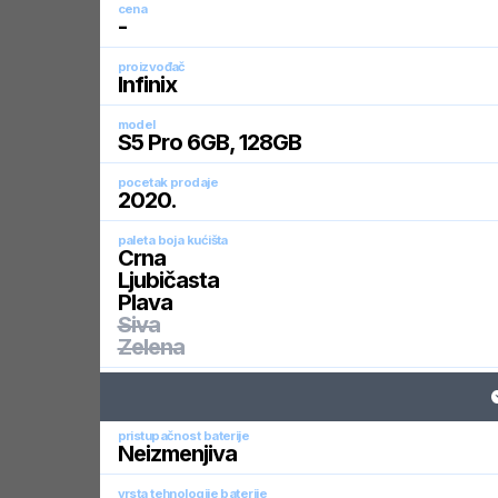
cena
-
proizvođač
Infinix
model
S5 Pro 6GB, 128GB
pocetak prodaje
2020
.
paleta boja kućišta
Crna
Ljubičasta
Plava
Siva
Zelena
pristupačnost baterije
Neizmenjiva
vrsta tehnologije baterije