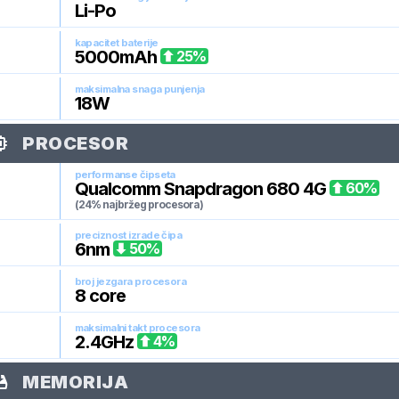
Li-Po
kapacitet baterije
5000
mAh
25
%
maksimalna snaga punjenja
18
W
PROCESOR
performanse čipseta
Qualcomm Snapdragon 680 4G
60
%
(24% najbržeg procesora)
preciznost izrade čipa
6
nm
50
%
broj jezgara procesora
8
core
maksimalni takt procesora
2.4
GHz
4
%
MEMORIJA