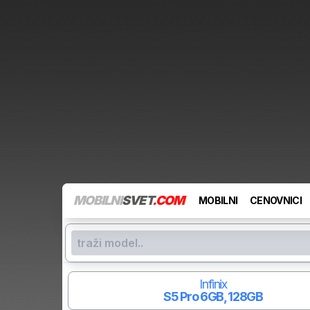
MOBILNI
SVET
.COM
MOBILNI
CENOVNICI
Infinix
S5 Pro
6GB, 128GB