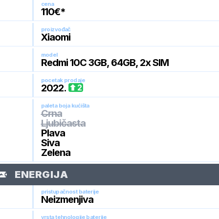
cena
110
€*
proizvođač
Xiaomi
model
Redmi 10C 3GB, 64GB, 2x SIM
pocetak prodaje
2022
.
2
paleta boja kućišta
Crna
Ljubičasta
Plava
Siva
Zelena
ENERGIJA
pristupačnost baterije
Neizmenjiva
vrsta tehnologije baterije