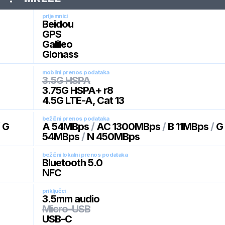
prijemnici
Beidou
GPS
Galileo
Glonass
mobilni prenos podataka
3.5G HSPA
3.75G HSPA+ r8
4.5G LTE-A, Cat 13
bežični prenos podataka
/
G
A 54MBps
/
AC 1300MBps
/
B 11MBps
/
G
54MBps
/
N 450MBps
bežični lokalni prenos podataka
Bluetooth 5.0
NFC
priključci
3.5mm audio
Micro-USB
USB-C