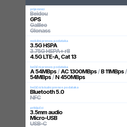
prijemnici
Beidou
GPS
Galileo
Glonass
mobilni prenos podataka
3.5G HSPA
3.75G HSPA+ r8
4.5G LTE-A, Cat 13
bežični prenos podataka
A 54MBps
/
AC 1300MBps
/
B 11MBps
54MBps
/
N 450MBps
bežični lokalni prenos podataka
Bluetooth 5.0
NFC
priključci
3.5mm audio
Micro-USB
USB-C