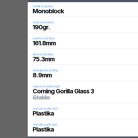
oblik kućišta
Monoblock
masa kućišta
190
gr.
visina kućišta
161.8
mm
širina kućišta
75.3
mm
debljina kućišta
8.9
mm
napred materijal
Corning Gorilla Glass 3
Staklo
nazad materijal
Plastika
detalji materijal
Plastika