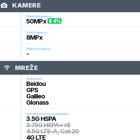
KAMERE
Glavna kamera
50
MPx
4
%
Selfi kamera
8
MPx
Makro kamera
-
MREŽE
prijemnici
Beidou
GPS
Galileo
Glonass
mobilni prenos podataka
3.5G HSPA
3.75G HSPA+ r8
4.5G LTE-A, Cat 20
4G LTE