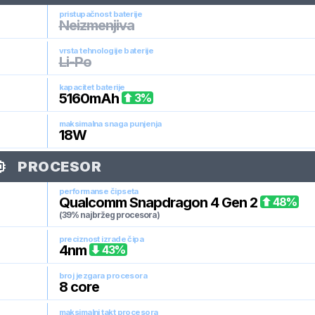
pristupačnost baterije
Neizmenjiva
vrsta tehnologije baterije
Li-Po
kapacitet baterije
5160
mAh
3
%
maksimalna snaga punjenja
18
W
PROCESOR
performanse čipseta
Qualcomm Snapdragon 4 Gen 2
48
%
(39% najbržeg procesora)
preciznost izrade čipa
4
nm
43
%
broj jezgara procesora
8
core
maksimalni takt procesora