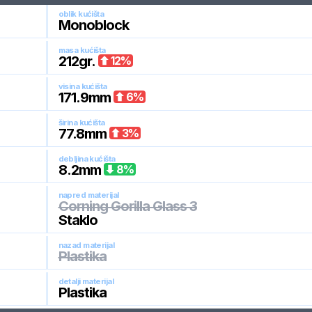
oblik kućišta
Monoblock
masa kućišta
212
gr.
12
%
visina kućišta
171.9
mm
6
%
širina kućišta
77.8
mm
3
%
debljina kućišta
8.2
mm
8
%
napred materijal
Corning Gorilla Glass 3
Staklo
nazad materijal
Plastika
detalji materijal
Plastika