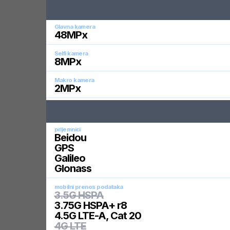
Glavna kamera
48
MPx
Selfi kamera
8
MPx
Makro kamera
2
MPx
prijemnici
Beidou
GPS
Galileo
Glonass
mobilni prenos podataka
3.5G HSPA
3.75G HSPA+ r8
4.5G LTE-A, Cat 20
4G LTE