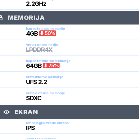
2.2
GHz
MEMORIJA
kapacitet ram memorije
4
GB
50
%
vrsta ram memorije
LPDDR4X
kapacitet interne memorije
64
GB
75
%
vrsta interne memorije
UFS 2.2
vrsta externe memorije
SDXC
EKRAN
tehnologija izrade ekrana
IPS