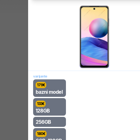
varijante
179
€
bazni model
133
€
128GB
256GB
180
€