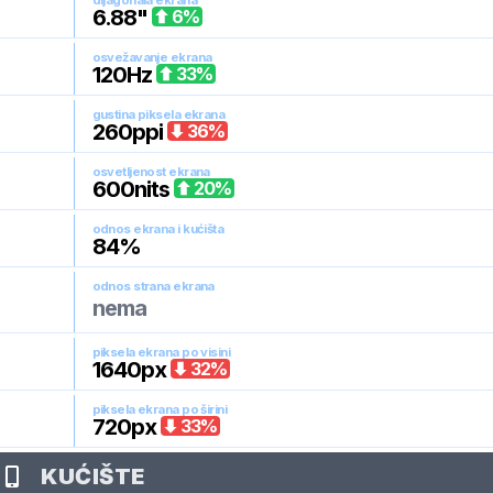
dijagonala ekrana
6.88
"
6
%
osvežavanje ekrana
120
Hz
33
%
gustina piksela ekrana
260
ppi
36
%
osvetljenost ekrana
600
nits
20
%
odnos ekrana i kućišta
84
%
odnos strana ekrana
nema
piksela ekrana po visini
1640
px
32
%
piksela ekrana po širini
720
px
33
%
KUĆIŠTE