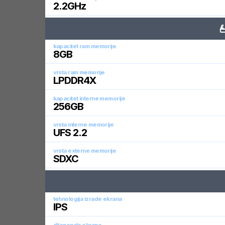
2.2
GHz
kapacitet ram memorije
8
GB
vrsta ram memorije
LPDDR4X
kapacitet interne memorije
256
GB
vrsta interne memorije
UFS 2.2
vrsta externe memorije
SDXC
tehnologija izrade ekrana
IPS