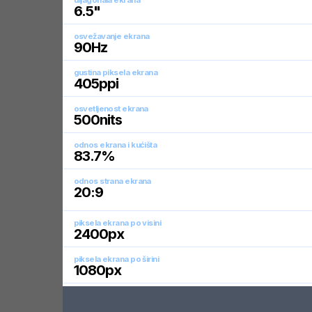
dijagonala ekrana
6.5
"
osvežavanje ekrana
90
Hz
gustina piksela ekrana
405
ppi
osvetljenost ekrana
500
nits
odnos ekrana i kućišta
83.7
%
odnos strana ekrana
20:9
piksela ekrana po visini
2400
px
piksela ekrana po širini
1080
px