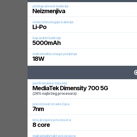
pristupačnost baterije
Neizmenjiva
vrsta tehnologije baterije
Li-Po
kapacitet baterije
5000
mAh
maksimalna snaga punjenja
18
W
performanse čipseta
MediaTek Dimensity 700 5G
(26% najbržeg procesora)
preciznost izrade čipa
7
nm
broj jezgara procesora
8
core
maksimalni takt procesora