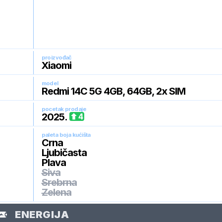
proizvođač
Xiaomi
model
Redmi 14C 5G 4GB, 64GB, 2x SIM
pocetak prodaje
2025
.
4
paleta boja kućišta
Crna
Ljubičasta
Plava
Siva
Srebrna
Zelena
ENERGIJA