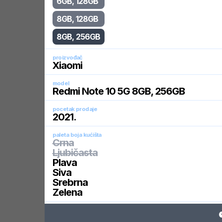
6GB, 128GB
8GB, 128GB
8GB, 256GB
proizvođač
Xiaomi
model
Redmi Note 10 5G 8GB, 256GB
pocetak prodaje
2021
.
paleta boja kućišta
Crna
Ljubičasta
Plava
Siva
Srebrna
Zelena