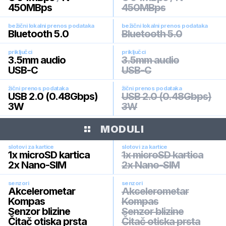
450MBps
450MBps
bežični lokalni prenos podataka
bežični lokalni prenos podataka
Bluetooth 5.0
Bluetooth 5.0
priključci
priključci
3.5mm audio
3.5mm audio
USB-C
USB-C
žični prenos podataka
žični prenos podataka
USB 2.0 (0.48Gbps)
USB 2.0 (0.48Gbps)
3W
3W
MODULI
slotovi za kartice
slotovi za kartice
1x microSD kartica
1x microSD kartica
2x Nano-SIM
2x Nano-SIM
senzori
senzori
Akcelerometar
Akcelerometar
Kompas
Kompas
Senzor blizine
Senzor blizine
Čitač otiska prsta
Čitač otiska prsta