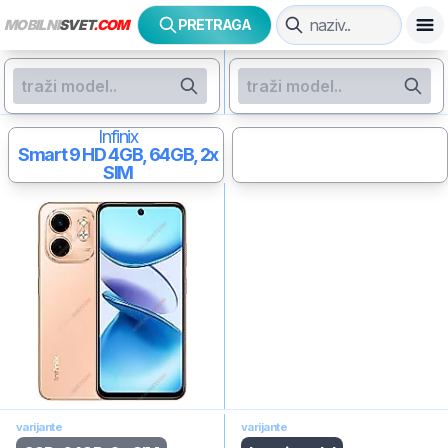
MOBILNI
SVET
.COM
PRETRAGA
Infinix
Smart 9 HD
4GB, 64GB, 2x
SIM
varijante
varijante