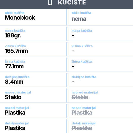
KUĆIŠTE
oblik kućišta
oblik kućišta
Monoblock
nema
masa kućišta
masa kućišta
188
gr.
-
visina kućišta
visina kućišta
165.7
mm
-
širina kućišta
širina kućišta
77.1
mm
-
debljina kućišta
debljina kućišta
8.4
mm
-
napred materijal
napred materijal
Staklo
Staklo
nazad materijal
nazad materijal
Plastika
Plastika
detalji materijal
detalji materijal
Plastika
Plastika