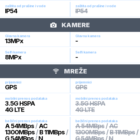
zaštita od prašine i vode
zaštita od prašine i vode
IP54
IP54
KAMERE
Glavna kamera
Glavna kamera
13
MPx
-
Selfi kamera
Selfi kamera
8
MPx
-
MREŽE
prijemnici
prijemnici
GPS
GPS
mobilni prenos podataka
mobilni prenos podataka
3.5G HSPA
3.5G HSPA
4G LTE
4G LTE
bežični prenos podataka
bežični prenos podataka
A 54MBps
/
AC
A 54MBps
/
AC
1300MBps
/
B 11MBps
/
1300MBps
/
B 11MBps
/
G 54MBps
/
N
G 54MBps
/
N