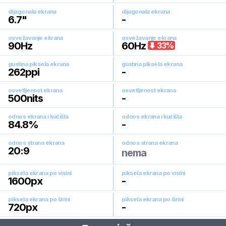
dijagonala ekrana
dijagonala ekrana
6.7
"
-
osvežavanje ekrana
osvežavanje ekrana
90
Hz
60
Hz
33
%
gustina piksela ekrana
gustina piksela ekrana
262
ppi
-
osvetljenost ekrana
osvetljenost ekrana
500
nits
-
odnos ekrana i kućišta
odnos ekrana i kućišta
84.8
%
-
odnos strana ekrana
odnos strana ekrana
20:9
nema
piksela ekrana po visini
piksela ekrana po visini
1600
px
-
piksela ekrana po širini
piksela ekrana po širini
720
px
-