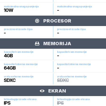
maksimalna snaga punjenja
maksimalna snaga punjenja
10
W
-
PROCESOR
preciznost izrade čipa
preciznost izrade čipa
-
-
MEMORIJA
kapacitet ram memorije
kapacitet ram memorije
4
GB
-
kapacitet interne memorije
kapacitet interne memorije
64
GB
-
vrsta externe memorije
vrsta externe memorije
SDXC
SDXC
EKRAN
tehnologija izrade ekrana
tehnologija izrade ekrana
IPS
IPS