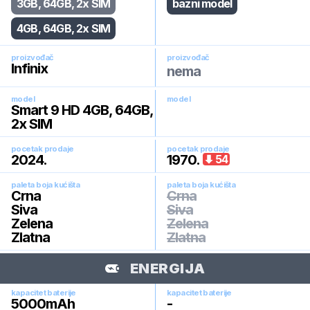
3GB, 64GB, 2x SIM
bazni model
4GB, 64GB, 2x SIM
proizvođač
proizvođač
Infinix
nema
model
model
Smart 9 HD 4GB, 64GB,
2x SIM
pocetak prodaje
pocetak prodaje
2024
.
1970
.
54
paleta boja kućišta
paleta boja kućišta
Crna
Crna
Siva
Siva
Zelena
Zelena
Zlatna
Zlatna
ENERGIJA
kapacitet baterije
kapacitet baterije
5000
mAh
-