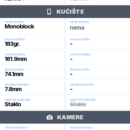
KUĆIŠTE
oblik kućišta
oblik kućišta
Monoblock
nema
masa kućišta
masa kućišta
183
gr.
-
visina kućišta
visina kućišta
161.9
mm
-
širina kućišta
širina kućišta
74.1
mm
-
debljina kućišta
debljina kućišta
7.8
mm
-
napred materijal
napred materijal
Staklo
Staklo
KAMERE
Glavna kamera
Glavna kamera