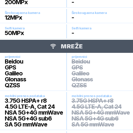
200
MPx
-
Širokougaona kamera
Širokougaona kamera
12
MPx
-
Selfi kamera
Selfi kamera
50
MPx
-
MREŽE
prijemnici
prijemnici
Beidou
Beidou
GPS
GPS
Galileo
Galileo
Glonass
Glonass
QZSS
QZSS
mobilni prenos podataka
mobilni prenos podataka
3.75G HSPA+ r8
3.75G HSPA+ r8
4.5G LTE-A, Cat 24
4.5G LTE-A, Cat 24
NSA 5G+4G mmWave
NSA 5G+4G mmWave
NSA 5G+4G sub6
NSA 5G+4G sub6
SA 5G mmWave
SA 5G mmWave