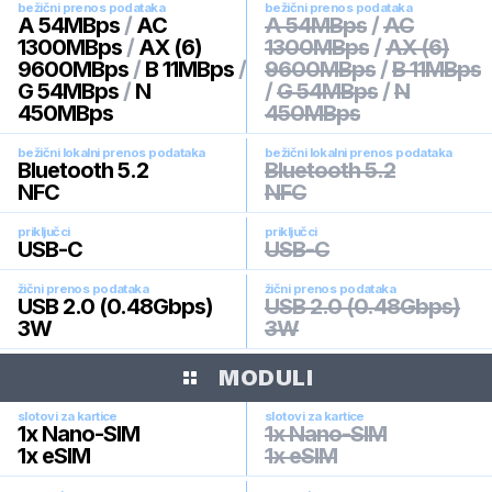
bežični prenos podataka
bežični prenos podataka
A 54MBps
/
AC
A 54MBps
/
AC
1300MBps
/
AX (6)
1300MBps
/
AX (6)
9600MBps
/
B 11MBps
/
9600MBps
/
B 11MBps
G 54MBps
/
N
/
G 54MBps
/
N
450MBps
450MBps
bežični lokalni prenos podataka
bežični lokalni prenos podataka
Bluetooth 5.2
Bluetooth 5.2
NFC
NFC
priključci
priključci
USB-C
USB-C
žični prenos podataka
žični prenos podataka
USB 2.0 (0.48Gbps)
USB 2.0 (0.48Gbps)
3W
3W
MODULI
slotovi za kartice
slotovi za kartice
1x Nano-SIM
1x Nano-SIM
1x eSIM
1x eSIM