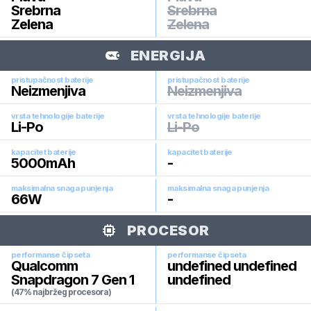
Srebrna
Srebrna
Zelena
Zelena
ENERGIJA
pristupačnost baterije
pristupačnost baterije
Neizmenjiva
Neizmenjiva
vrsta tehnologije baterije
vrsta tehnologije baterije
Li-Po
Li-Po
kapacitet baterije
kapacitet baterije
5000
mAh
-
maksimalna snaga punjenja
maksimalna snaga punjenja
66
W
-
PROCESOR
performanse čipseta
performanse čipseta
Qualcomm
undefined undefined
Snapdragon 7 Gen 1
undefined
(47% najbržeg procesora)