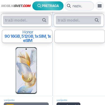
MOBILNI
SVET
.COM
PRETRAGA
Honor
90
16GB, 512GB, 1x SIM, 1x
eSIM
varijante
varijante