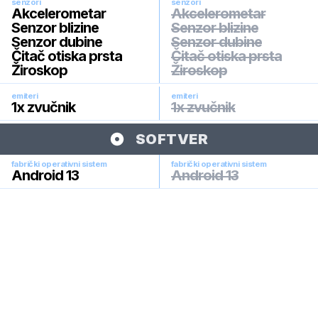
senzori
senzori
Akcelerometar
Akcelerometar
Senzor blizine
Senzor blizine
Senzor dubine
Senzor dubine
Čitač otiska prsta
Čitač otiska prsta
Žiroskop
Žiroskop
emiteri
emiteri
1x zvučnik
1x zvučnik
SOFTVER
fabrički operativni sistem
fabrički operativni sistem
Android 13
Android 13