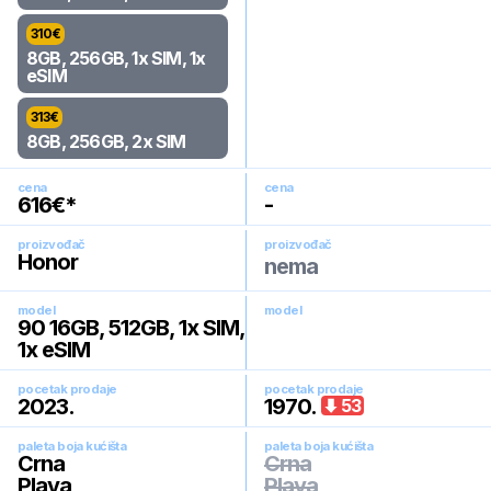
310
€
8GB, 256GB, 1x SIM, 1x
eSIM
313
€
8GB, 256GB, 2x SIM
cena
cena
616
€*
-
proizvođač
proizvođač
Honor
nema
model
model
90 16GB, 512GB, 1x SIM,
1x eSIM
pocetak prodaje
pocetak prodaje
2023
.
1970
.
53
paleta boja kućišta
paleta boja kućišta
Crna
Crna
Plava
Plava