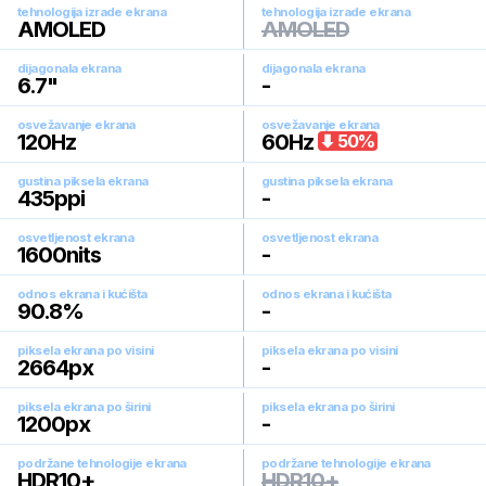
tehnologija izrade ekrana
tehnologija izrade ekrana
AMOLED
AMOLED
dijagonala ekrana
dijagonala ekrana
6.7
"
-
osvežavanje ekrana
osvežavanje ekrana
120
Hz
60
Hz
50
%
gustina piksela ekrana
gustina piksela ekrana
435
ppi
-
osvetljenost ekrana
osvetljenost ekrana
1600
nits
-
odnos ekrana i kućišta
odnos ekrana i kućišta
90.8
%
-
piksela ekrana po visini
piksela ekrana po visini
2664
px
-
piksela ekrana po širini
piksela ekrana po širini
1200
px
-
podržane tehnologije ekrana
podržane tehnologije ekrana
HDR10+
HDR10+