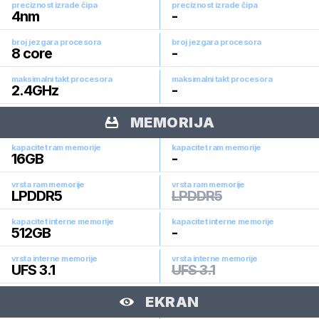
preciznost izrade čipa
preciznost izrade čipa
4
nm
-
broj jezgara procesora
broj jezgara procesora
8
core
-
maksimalni takt procesora
maksimalni takt procesora
2.4
GHz
-
MEMORIJA
kapacitet ram memorije
kapacitet ram memorije
16
GB
-
vrsta ram memorije
vrsta ram memorije
LPDDR5
LPDDR5
kapacitet interne memorije
kapacitet interne memorije
512
GB
-
vrsta interne memorije
vrsta interne memorije
UFS 3.1
UFS 3.1
EKRAN