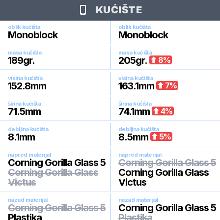
KUĆIŠTE
oblik kućišta
oblik kućišta
Monoblock
Monoblock
masa kućišta
masa kućišta
189
gr.
205
gr.
8
%
visina kućišta
visina kućišta
152.8
mm
163.1
mm
7
%
širina kućišta
širina kućišta
71.5
mm
74.1
mm
4
%
debljina kućišta
debljina kućišta
8.1
mm
8.5
mm
5
%
napred materijal
napred materijal
Corning Gorilla Glass 5
Corning Gorilla Glass 5
Corning Gorilla Glass
Corning Gorilla Glass
Victus
Victus
nazad materijal
nazad materijal
Corning Gorilla Glass 5
Corning Gorilla Glass 5
Plastika
Plastika