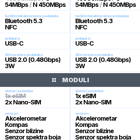
54MBps
/
N 450MBps
54MBps
/
N 450MBps
bežični lokalni prenos podataka
bežični lokalni prenos podataka
Bluetooth 5.3
Bluetooth 5.3
NFC
NFC
priključci
priključci
USB-C
USB-C
žični prenos podataka
žični prenos podataka
USB 2.0 (0.48Gbps)
USB 2.0 (0.48Gbps)
3W
3W
MODULI
slotovi za kartice
slotovi za kartice
1x eSIM
1x eSIM
2x Nano-SIM
2x Nano-SIM
senzori
senzori
Akcelerometar
Akcelerometar
Kompas
Kompas
Senzor blizine
Senzor blizine
Senzor spektra boja
Senzor spektra boja