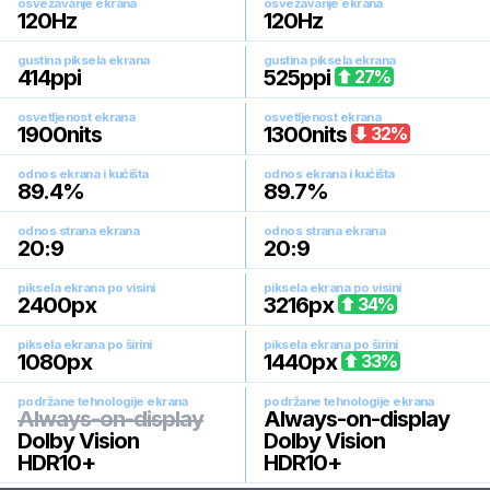
osvežavanje ekrana
osvežavanje ekrana
120
Hz
120
Hz
gustina piksela ekrana
gustina piksela ekrana
414
ppi
525
ppi
27
%
osvetljenost ekrana
osvetljenost ekrana
1900
nits
1300
nits
32
%
odnos ekrana i kućišta
odnos ekrana i kućišta
89.4
%
89.7
%
odnos strana ekrana
odnos strana ekrana
20:9
20:9
piksela ekrana po visini
piksela ekrana po visini
2400
px
3216
px
34
%
piksela ekrana po širini
piksela ekrana po širini
1080
px
1440
px
33
%
podržane tehnologije ekrana
podržane tehnologije ekrana
Always-on-display
Always-on-display
Dolby Vision
Dolby Vision
HDR10+
HDR10+