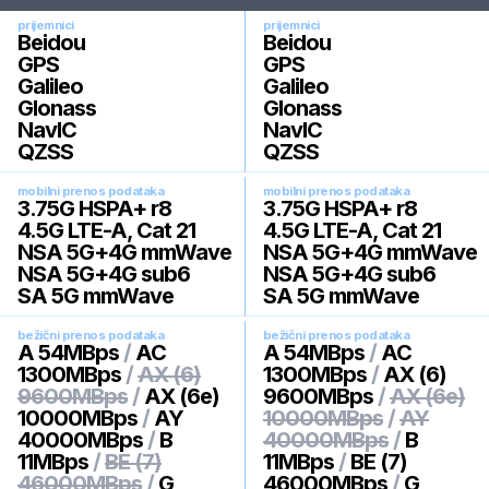
prijemnici
prijemnici
Beidou
Beidou
GPS
GPS
Galileo
Galileo
Glonass
Glonass
NavIC
NavIC
QZSS
QZSS
mobilni prenos podataka
mobilni prenos podataka
3.75G HSPA+ r8
3.75G HSPA+ r8
4.5G LTE-A, Cat 21
4.5G LTE-A, Cat 21
NSA 5G+4G mmWave
NSA 5G+4G mmWave
NSA 5G+4G sub6
NSA 5G+4G sub6
SA 5G mmWave
SA 5G mmWave
bežični prenos podataka
bežični prenos podataka
A 54MBps
/
AC
A 54MBps
/
AC
1300MBps
/
AX (6)
1300MBps
/
AX (6)
9600MBps
/
AX (6e)
9600MBps
/
AX (6e)
10000MBps
/
AY
10000MBps
/
AY
40000MBps
/
B
40000MBps
/
B
11MBps
/
BE (7)
11MBps
/
BE (7)
46000MBps
/
G
46000MBps
/
G