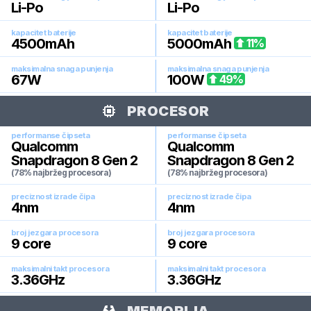
Li-Po
Li-Po
kapacitet baterije
kapacitet baterije
4500
mAh
5000
mAh
11
%
maksimalna snaga punjenja
maksimalna snaga punjenja
67
W
100
W
49
%
PROCESOR
performanse čipseta
performanse čipseta
Qualcomm
Qualcomm
Snapdragon 8 Gen 2
Snapdragon 8 Gen 2
(78% najbržeg procesora)
(78% najbržeg procesora)
preciznost izrade čipa
preciznost izrade čipa
4
nm
4
nm
broj jezgara procesora
broj jezgara procesora
9
core
9
core
maksimalni takt procesora
maksimalni takt procesora
3.36
GHz
3.36
GHz