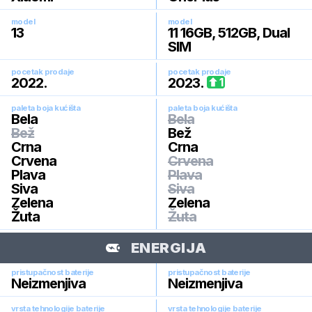
model
model
13
11 16GB, 512GB, Dual
SIM
pocetak prodaje
pocetak prodaje
2022
.
2023
.
1
paleta boja kućišta
paleta boja kućišta
Bela
Bela
Bež
Bež
Crna
Crna
Crvena
Crvena
Plava
Plava
Siva
Siva
Zelena
Zelena
Žuta
Žuta
ENERGIJA
pristupačnost baterije
pristupačnost baterije
Neizmenjiva
Neizmenjiva
vrsta tehnologije baterije
vrsta tehnologije baterije