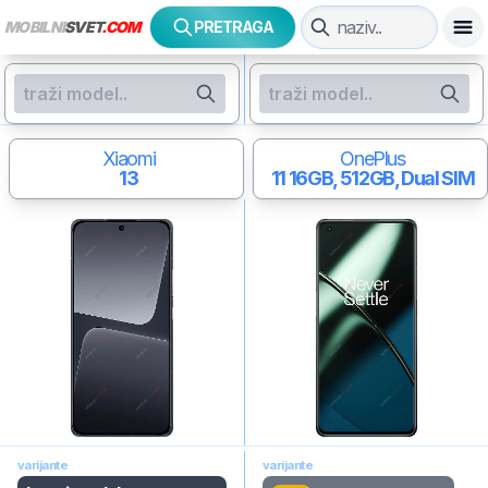
MOBILNI
SVET
.COM
PRETRAGA
Xiaomi
OnePlus
13
11
16GB, 512GB, Dual SIM
varijante
varijante