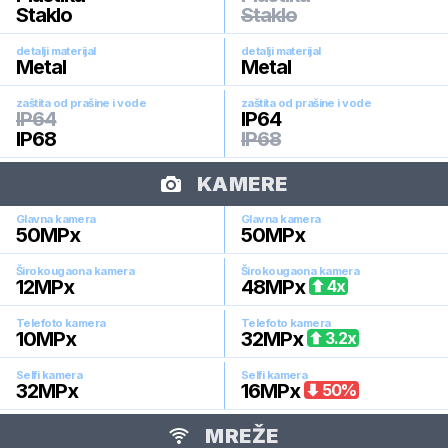
Staklo
Staklo
detalji materijal
detalji materijal
Metal
Metal
zaštita od prašine i vode
zaštita od prašine i vode
IP64
IP64
IP68
IP68
KAMERE
Glavna kamera
Glavna kamera
50
MPx
50
MPx
Širokougaona kamera
Širokougaona kamera
12
MPx
48
MPx
4
x
Telefoto kamera
Telefoto kamera
10
MPx
32
MPx
3.2
x
Selfi kamera
Selfi kamera
32
MPx
16
MPx
50
%
MREŽE