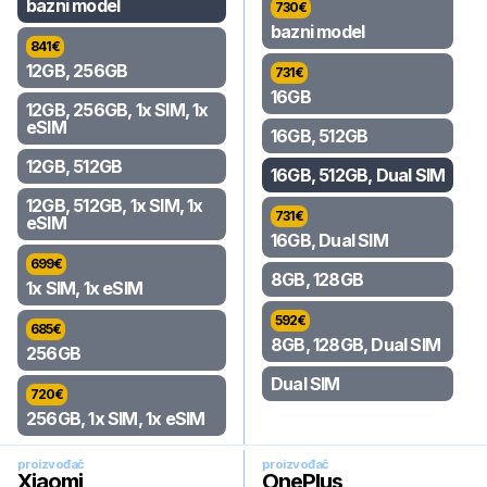
bazni model
730
€
bazni model
841
€
12GB, 256GB
731
€
16GB
12GB, 256GB, 1x SIM, 1x
eSIM
16GB, 512GB
12GB, 512GB
16GB, 512GB, Dual SIM
12GB, 512GB, 1x SIM, 1x
731
€
eSIM
16GB, Dual SIM
699
€
8GB, 128GB
1x SIM, 1x eSIM
592
€
685
€
8GB, 128GB, Dual SIM
256GB
Dual SIM
720
€
256GB, 1x SIM, 1x eSIM
proizvođač
proizvođač
Xiaomi
OnePlus