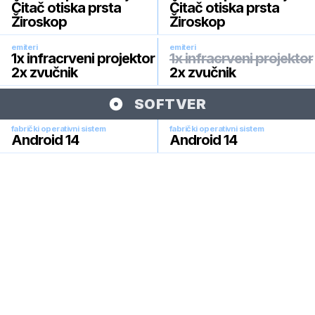
Čitač otiska prsta
Čitač otiska prsta
Žiroskop
Žiroskop
emiteri
emiteri
1x infracrveni projektor
1x infracrveni projektor
2x zvučnik
2x zvučnik
SOFTVER
fabrički operativni sistem
fabrički operativni sistem
Android 14
Android 14