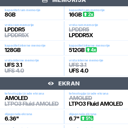
MEMORIJA
kapacitet ram memorije
kapacitet ram memorije
8
GB
16
GB
2
x
vrsta ram memorije
vrsta ram memorije
LPDDR5
LPDDR5
LPDDR5X
LPDDR5X
kapacitet interne memorije
kapacitet interne memorije
128
GB
512
GB
4
x
vrsta interne memorije
vrsta interne memorije
UFS 3.1
UFS 3.1
UFS 4.0
UFS 4.0
EKRAN
tehnologija izrade ekrana
tehnologija izrade ekrana
AMOLED
AMOLED
LTPO3 Fluid AMOLED
LTPO3 Fluid AMOLED
dijagonala ekrana
dijagonala ekrana
6.36
"
6.7
"
5
%