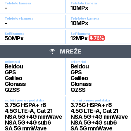
Telefoto kamera
Telefoto kamera
-
10
MPx
Telefoto+ kamera
Telefoto+ kamera
-
10
MPx
Selfi kamera
Selfi kamera
50
MPx
12
MPx
76
%
MREŽE
prijemnici
prijemnici
Beidou
Beidou
GPS
GPS
Galileo
Galileo
Glonass
Glonass
QZSS
QZSS
mobilni prenos podataka
mobilni prenos podataka
3.75G HSPA+ r8
3.75G HSPA+ r8
4.5G LTE-A, Cat 21
4.5G LTE-A, Cat 21
NSA 5G+4G mmWave
NSA 5G+4G mmWave
NSA 5G+4G sub6
NSA 5G+4G sub6
SA 5G mmWave
SA 5G mmWave