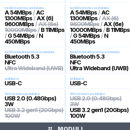
bežični prenos podataka
bežični prenos podataka
A 54MBps
/
AC
A 54MBps
/
AC
1300MBps
/
AX (6)
1300MBps
/
AX (6)
9600MBps
/
AX (6e)
9600MBps
/
AX (6e)
10000MBps
/
B 11MBps
10000MBps
/
B 11MBps
/
G 54MBps
/
N
/
G 54MBps
/
N
450MBps
450MBps
bežični lokalni prenos podataka
bežični lokalni prenos podataka
Bluetooth 5.3
Bluetooth 5.3
NFC
NFC
Ultra Wideband (UWB)
Ultra Wideband (UWB)
priključci
priključci
USB-C
USB-C
žični prenos podataka
žični prenos podataka
USB 2.0 (0.48Gbps)
USB 2.0 (0.48Gbps)
3W
3W
USB 3.2 gen1 (20Gbps)
USB 3.2 gen1 (20Gbps)
100W
100W
MODULI