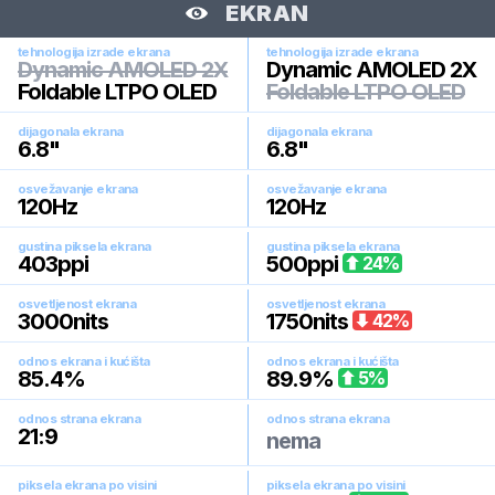
EKRAN
tehnologija izrade ekrana
tehnologija izrade ekrana
Dynamic AMOLED 2X
Dynamic AMOLED 2X
Foldable LTPO OLED
Foldable LTPO OLED
dijagonala ekrana
dijagonala ekrana
6.8
"
6.8
"
osvežavanje ekrana
osvežavanje ekrana
120
Hz
120
Hz
gustina piksela ekrana
gustina piksela ekrana
403
ppi
500
ppi
24
%
osvetljenost ekrana
osvetljenost ekrana
3000
nits
1750
nits
42
%
odnos ekrana i kućišta
odnos ekrana i kućišta
85.4
%
89.9
%
5
%
odnos strana ekrana
odnos strana ekrana
21:9
nema
piksela ekrana po visini
piksela ekrana po visini