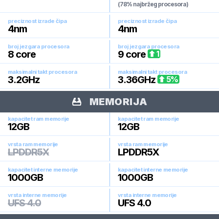
(78% najbržeg procesora)
preciznost izrade čipa
preciznost izrade čipa
4
nm
4
nm
broj jezgara procesora
broj jezgara procesora
8
core
9
core
1
maksimalni takt procesora
maksimalni takt procesora
3.2
GHz
3.36
GHz
5
%
MEMORIJA
kapacitet ram memorije
kapacitet ram memorije
12
GB
12
GB
vrsta ram memorije
vrsta ram memorije
LPDDR5X
LPDDR5X
kapacitet interne memorije
kapacitet interne memorije
1000
GB
1000
GB
vrsta interne memorije
vrsta interne memorije
UFS 4.0
UFS 4.0