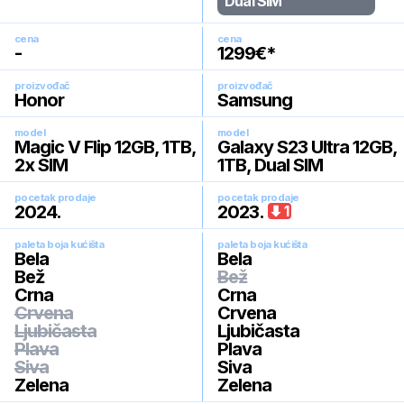
Dual SIM
cena
cena
-
1299
€*
proizvođač
proizvođač
Honor
Samsung
model
model
Magic V Flip 12GB, 1TB,
Galaxy S23 Ultra 12GB,
2x SIM
1TB, Dual SIM
pocetak prodaje
pocetak prodaje
2024
.
2023
.
1
paleta boja kućišta
paleta boja kućišta
Bela
Bela
Bež
Bež
Crna
Crna
Crvena
Crvena
Ljubičasta
Ljubičasta
Plava
Plava
Siva
Siva
Zelena
Zelena