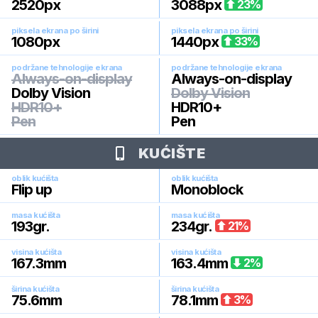
2520
px
3088
px
23
%
piksela ekrana po širini
piksela ekrana po širini
1080
px
1440
px
33
%
podržane tehnologije ekrana
podržane tehnologije ekrana
Always-on-display
Always-on-display
Dolby Vision
Dolby Vision
HDR10+
HDR10+
Pen
Pen
KUĆIŠTE
oblik kućišta
oblik kućišta
Flip up
Monoblock
masa kućišta
masa kućišta
193
gr.
234
gr.
21
%
visina kućišta
visina kućišta
167.3
mm
163.4
mm
2
%
širina kućišta
širina kućišta
75.6
mm
78.1
mm
3
%