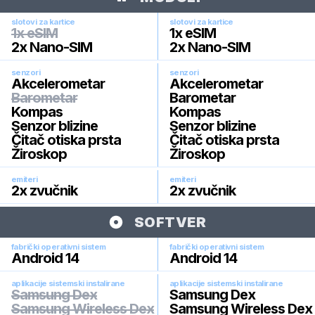
slotovi za kartice
slotovi za kartice
1x eSIM
1x eSIM
2x Nano-SIM
2x Nano-SIM
senzori
senzori
Akcelerometar
Akcelerometar
Barometar
Barometar
Kompas
Kompas
Senzor blizine
Senzor blizine
Čitač otiska prsta
Čitač otiska prsta
Žiroskop
Žiroskop
emiteri
emiteri
2x zvučnik
2x zvučnik
SOFTVER
fabrički operativni sistem
fabrički operativni sistem
Android 14
Android 14
aplikacije sistemski instalirane
aplikacije sistemski instalirane
Samsung Dex
Samsung Dex
Samsung Wireless Dex
Samsung Wireless Dex