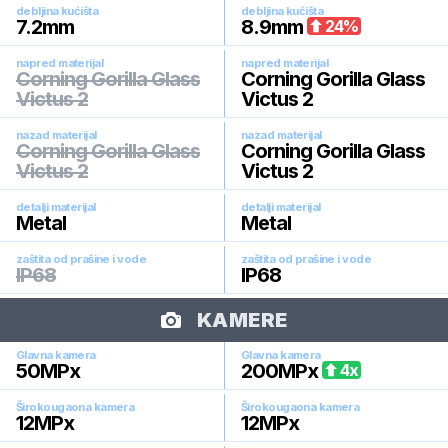
debljina kućišta
debljina kućišta
7.2
mm
8.9
mm
24
%
napred materijal
napred materijal
Corning Gorilla Glass
Corning Gorilla Glass
Victus 2
Victus 2
nazad materijal
nazad materijal
Corning Gorilla Glass
Corning Gorilla Glass
Victus 2
Victus 2
detalji materijal
detalji materijal
Metal
Metal
zaštita od prašine i vode
zaštita od prašine i vode
IP68
IP68
KAMERE
Glavna kamera
Glavna kamera
50
MPx
200
MPx
4
x
Širokougaona kamera
Širokougaona kamera
12
MPx
12
MPx