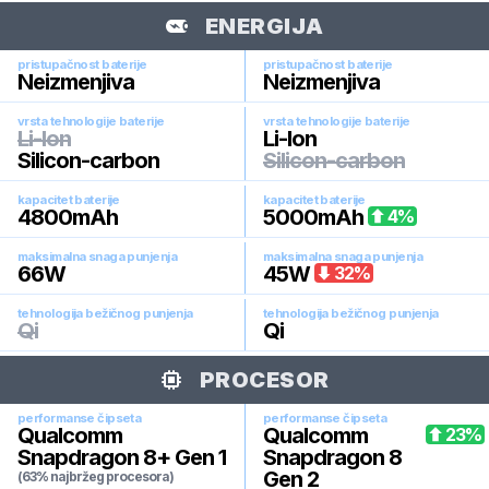
ENERGIJA
pristupačnost baterije
pristupačnost baterije
Neizmenjiva
Neizmenjiva
vrsta tehnologije baterije
vrsta tehnologije baterije
Li-Ion
Li-Ion
Silicon-carbon
Silicon-carbon
kapacitet baterije
kapacitet baterije
4800
mAh
5000
mAh
4
%
maksimalna snaga punjenja
maksimalna snaga punjenja
66
W
45
W
32
%
tehnologija bežičnog punjenja
tehnologija bežičnog punjenja
Qi
Qi
PROCESOR
performanse čipseta
performanse čipseta
Qualcomm
Qualcomm
23
%
Snapdragon 8+ Gen 1
Snapdragon 8
Gen 2
(63% najbržeg procesora)