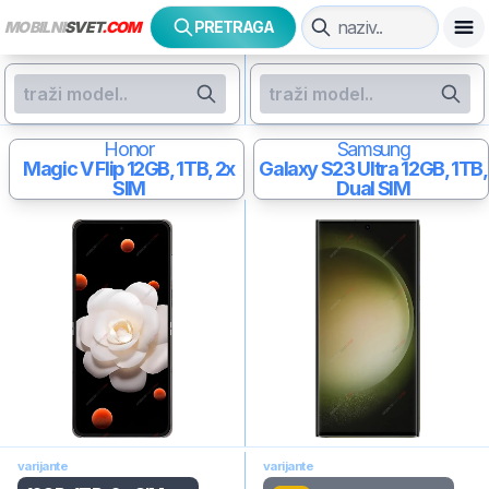
MOBILNI
SVET
.COM
PRETRAGA
Honor
Samsung
Magic V Flip
12GB, 1TB, 2x
Galaxy S23 Ultra
12GB, 1TB,
SIM
Dual SIM
varijante
varijante