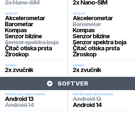
2x Nano-SIM
2x Nano-SIM
senzori
senzori
Akcelerometar
Akcelerometar
Barometar
Barometar
Kompas
Kompas
Senzor blizine
Senzor blizine
Senzor spektra boja
Senzor spektra boja
Čitač otiska prsta
Čitač otiska prsta
Žiroskop
Žiroskop
emiteri
emiteri
2x zvučnik
2x zvučnik
SOFTVER
fabrički operativni sistem
fabrički operativni sistem
Android 13
Android 13
Android 14
Android 14