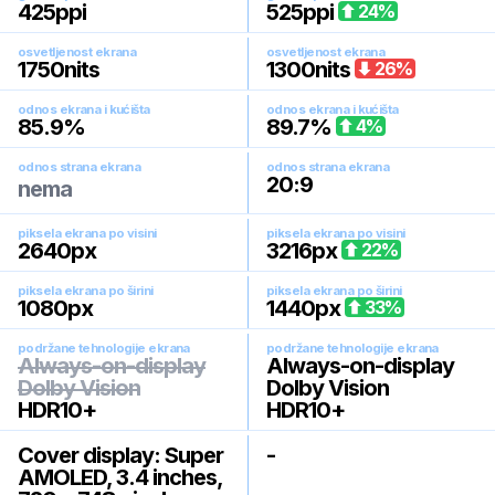
425
ppi
525
ppi
24
%
osvetljenost ekrana
osvetljenost ekrana
1750
nits
1300
nits
26
%
odnos ekrana i kućišta
odnos ekrana i kućišta
85.9
%
89.7
%
4
%
odnos strana ekrana
odnos strana ekrana
20:9
nema
piksela ekrana po visini
piksela ekrana po visini
2640
px
3216
px
22
%
piksela ekrana po širini
piksela ekrana po širini
1080
px
1440
px
33
%
podržane tehnologije ekrana
podržane tehnologije ekrana
Always-on-display
Always-on-display
Dolby Vision
Dolby Vision
HDR10+
HDR10+
Cover display: Super
-
AMOLED, 3.4 inches,