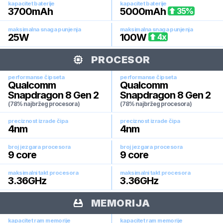
kapacitet baterije
kapacitet baterije
3700
mAh
5000
mAh
35
%
maksimalna snaga punjenja
maksimalna snaga punjenja
25
W
100
W
4
x
PROCESOR
performanse čipseta
performanse čipseta
Qualcomm
Qualcomm
Snapdragon 8 Gen 2
Snapdragon 8 Gen 2
(78% najbržeg procesora)
(78% najbržeg procesora)
preciznost izrade čipa
preciznost izrade čipa
4
nm
4
nm
broj jezgara procesora
broj jezgara procesora
9
core
9
core
maksimalni takt procesora
maksimalni takt procesora
3.36
GHz
3.36
GHz
MEMORIJA
kapacitet ram memorije
kapacitet ram memorije