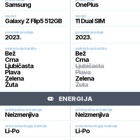
Samsung
OnePlus
model
model
Galaxy Z Flip5 512GB
11 Dual SIM
pocetak prodaje
pocetak prodaje
2023
.
2023
.
paleta boja kućišta
paleta boja kućišta
Bež
Bež
Crna
Crna
Ljubičasta
Ljubičasta
Plava
Plava
Zelena
Zelena
Žuta
Žuta
ENERGIJA
pristupačnost baterije
pristupačnost baterije
Neizmenjiva
Neizmenjiva
vrsta tehnologije baterije
vrsta tehnologije baterije
Li-Po
Li-Po