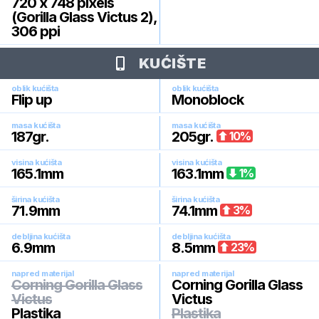
720 x 748 pixels
(Gorilla Glass Victus 2),
306 ppi
KUĆIŠTE
oblik kućišta
oblik kućišta
Flip up
Monoblock
masa kućišta
masa kućišta
187
gr.
205
gr.
10
%
visina kućišta
visina kućišta
165.1
mm
163.1
mm
1
%
širina kućišta
širina kućišta
71.9
mm
74.1
mm
3
%
debljina kućišta
debljina kućišta
6.9
mm
8.5
mm
23
%
napred materijal
napred materijal
Corning Gorilla Glass
Corning Gorilla Glass
Victus
Victus
Plastika
Plastika