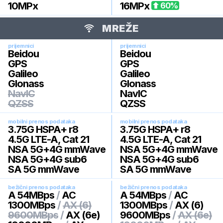
10
MPx
16
MPx
60
%
MREŽE
prijemnici
prijemnici
Beidou
Beidou
GPS
GPS
Galileo
Galileo
Glonass
Glonass
NavIC
NavIC
QZSS
QZSS
mobilni prenos podataka
mobilni prenos podataka
3.75G HSPA+ r8
3.75G HSPA+ r8
4.5G LTE-A, Cat 21
4.5G LTE-A, Cat 21
NSA 5G+4G mmWave
NSA 5G+4G mmWave
NSA 5G+4G sub6
NSA 5G+4G sub6
SA 5G mmWave
SA 5G mmWave
bežični prenos podataka
bežični prenos podataka
A 54MBps
/
AC
A 54MBps
/
AC
1300MBps
/
AX (6)
1300MBps
/
AX (6)
9600MBps
/
AX (6e)
9600MBps
/
AX (6e)