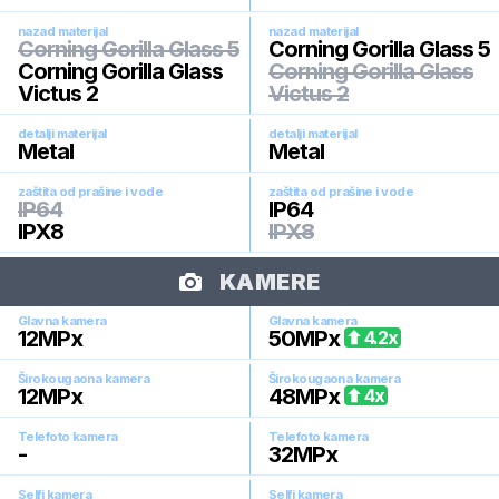
nazad materijal
nazad materijal
Corning Gorilla Glass 5
Corning Gorilla Glass 5
Corning Gorilla Glass
Corning Gorilla Glass
Victus 2
Victus 2
detalji materijal
detalji materijal
Metal
Metal
zaštita od prašine i vode
zaštita od prašine i vode
IP64
IP64
IPX8
IPX8
KAMERE
Glavna kamera
Glavna kamera
12
MPx
50
MPx
4.2
x
Širokougaona kamera
Širokougaona kamera
12
MPx
48
MPx
4
x
Telefoto kamera
Telefoto kamera
-
32
MPx
Selfi kamera
Selfi kamera