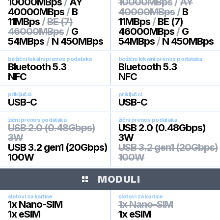
10000MBps
/
AY
10000MBps
/
AY
40000MBps
/
B
40000MBps
/
B
11MBps
/
BE (7)
11MBps
/
BE (7)
46000MBps
/
G
46000MBps
/
G
54MBps
/
N 450MBps
54MBps
/
N 450MBps
bežični lokalni prenos podataka
bežični lokalni prenos podataka
Bluetooth 5.3
Bluetooth 5.3
NFC
NFC
priključci
priključci
USB-C
USB-C
žični prenos podataka
žični prenos podataka
USB 2.0 (0.48Gbps)
USB 2.0 (0.48Gbps)
3W
3W
USB 3.2 gen1 (20Gbps)
USB 3.2 gen1 (20Gbps)
100W
100W
MODULI
slotovi za kartice
slotovi za kartice
1x Nano-SIM
1x Nano-SIM
1x eSIM
1x eSIM