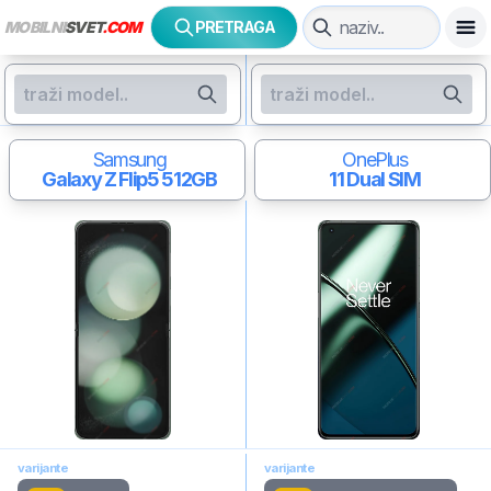
MOBILNI
SVET
.COM
PRETRAGA
Samsung
OnePlus
Galaxy Z Flip5
512GB
11
Dual SIM
varijante
varijante