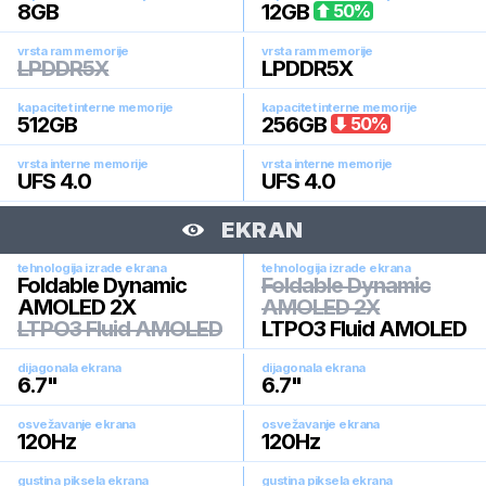
8
GB
12
GB
50
%
vrsta ram memorije
vrsta ram memorije
LPDDR5X
LPDDR5X
kapacitet interne memorije
kapacitet interne memorije
512
GB
256
GB
50
%
vrsta interne memorije
vrsta interne memorije
UFS 4.0
UFS 4.0
EKRAN
tehnologija izrade ekrana
tehnologija izrade ekrana
Foldable Dynamic
Foldable Dynamic
AMOLED 2X
AMOLED 2X
LTPO3 Fluid AMOLED
LTPO3 Fluid AMOLED
dijagonala ekrana
dijagonala ekrana
6.7
"
6.7
"
osvežavanje ekrana
osvežavanje ekrana
120
Hz
120
Hz
gustina piksela ekrana
gustina piksela ekrana