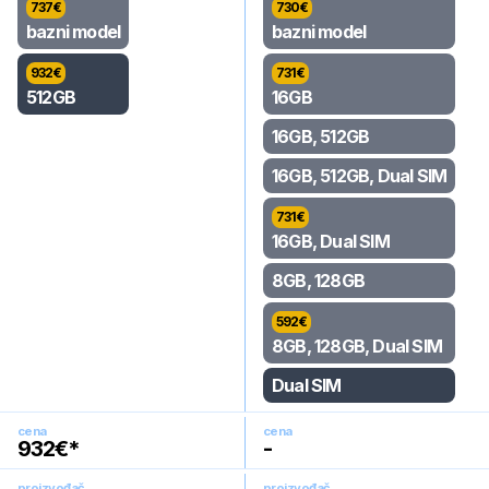
737
€
730
€
bazni model
bazni model
932
€
731
€
512GB
16GB
16GB, 512GB
16GB, 512GB, Dual SIM
731
€
16GB, Dual SIM
8GB, 128GB
592
€
8GB, 128GB, Dual SIM
Dual SIM
cena
cena
932
€*
-
proizvođač
proizvođač