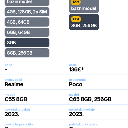
bazni model
121
€
bazni model
4GB, 128GB, 2x SIM
136
€
4GB, 64GB
8GB, 256GB
6GB, 64GB
8GB
8GB, 256GB
cena
cena
-
136
€*
proizvođač
proizvođač
Realme
Poco
model
model
C55 8GB
C65 8GB, 256GB
pocetak prodaje
pocetak prodaje
2023
.
2023
.
paleta boja kućišta
paleta boja kućišta