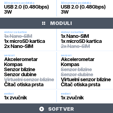
žični prenos podataka
žični prenos podataka
USB 2.0 (0.48Gbps)
USB 2.0 (0.48Gbps)
3W
3W
MODULI
slotovi za kartice
slotovi za kartice
1x Nano-SIM
1x Nano-SIM
1x microSD kartica
1x microSD kartica
2x Nano-SIM
2x Nano-SIM
senzori
senzori
Akcelerometar
Akcelerometar
Kompas
Kompas
Senzor blizine
Senzor blizine
Senzor dubine
Senzor dubine
Virtuelni senzor blizine
Virtuelni senzor blizine
Čitač otiska prsta
Čitač otiska prsta
emiteri
emiteri
1x zvučnik
1x zvučnik
SOFTVER