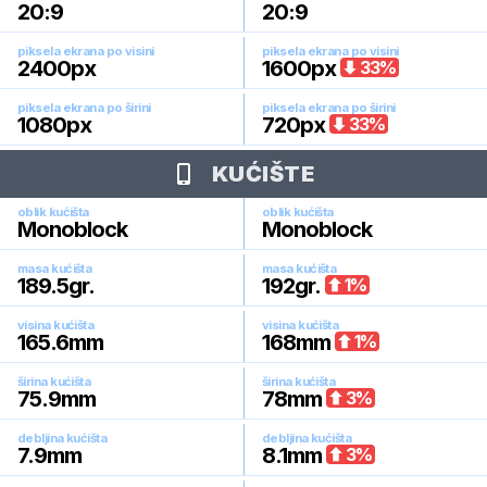
20:9
20:9
piksela ekrana po visini
piksela ekrana po visini
2400
px
1600
px
33
%
piksela ekrana po širini
piksela ekrana po širini
1080
px
720
px
33
%
KUĆIŠTE
oblik kućišta
oblik kućišta
Monoblock
Monoblock
masa kućišta
masa kućišta
189.5
gr.
192
gr.
1
%
visina kućišta
visina kućišta
165.6
mm
168
mm
1
%
širina kućišta
širina kućišta
75.9
mm
78
mm
3
%
debljina kućišta
debljina kućišta
7.9
mm
8.1
mm
3
%