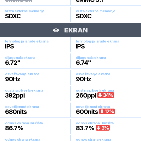
vrsta externe memorije
vrsta externe memorije
SDXC
SDXC
EKRAN
tehnologija izrade ekrana
tehnologija izrade ekrana
IPS
IPS
dijagonala ekrana
dijagonala ekrana
6.72
"
6.74
"
osvežavanje ekrana
osvežavanje ekrana
90
Hz
90
Hz
gustina piksela ekrana
gustina piksela ekrana
392
ppi
260
ppi
34
%
osvetljenost ekrana
osvetljenost ekrana
680
nits
600
nits
12
%
odnos ekrana i kućišta
odnos ekrana i kućišta
86.7
%
83.7
%
3
%
odnos strana ekrana
odnos strana ekrana