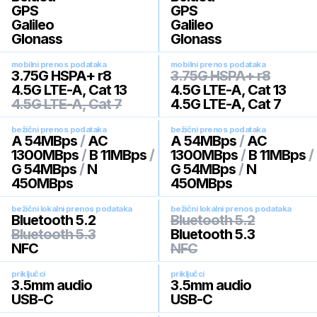
GPS
GPS
Galileo
Galileo
Glonass
Glonass
mobilni prenos podataka
mobilni prenos podataka
3.75G HSPA+ r8
3.75G HSPA+ r8
4.5G LTE-A, Cat 13
4.5G LTE-A, Cat 13
4.5G LTE-A, Cat 7
4.5G LTE-A, Cat 7
bežični prenos podataka
bežični prenos podataka
A 54MBps
/
AC
A 54MBps
/
AC
1300MBps
/
B 11MBps
/
1300MBps
/
B 11MBps
/
G 54MBps
/
N
G 54MBps
/
N
450MBps
450MBps
bežični lokalni prenos podataka
bežični lokalni prenos podataka
Bluetooth 5.2
Bluetooth 5.2
Bluetooth 5.3
Bluetooth 5.3
NFC
NFC
priključci
priključci
3.5mm audio
3.5mm audio
USB-C
USB-C