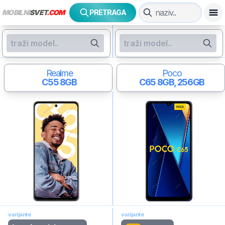
MOBILNI
SVET
.COM
PRETRAGA
Realme
Poco
C55
8GB
C65
8GB, 256GB
varijante
varijante