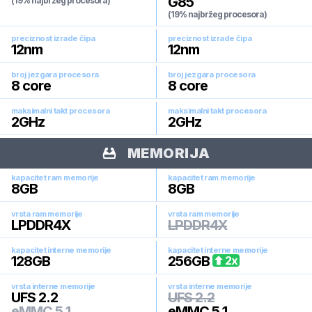
G85
(19% najbržeg procesora)
(19% najbržeg procesora)
preciznost izrade čipa
preciznost izrade čipa
12
nm
12
nm
broj jezgara procesora
broj jezgara procesora
8
core
8
core
maksimalni takt procesora
maksimalni takt procesora
2
GHz
2
GHz
MEMORIJA
kapacitet ram memorije
kapacitet ram memorije
8
GB
8
GB
vrsta ram memorije
vrsta ram memorije
LPDDR4X
LPDDR4X
kapacitet interne memorije
kapacitet interne memorije
128
GB
256
GB
2
x
vrsta interne memorije
vrsta interne memorije
UFS 2.2
UFS 2.2
eMMC 5.1
eMMC 5.1