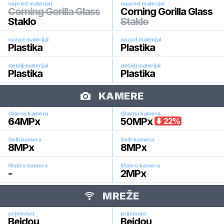
napred materijal
napred materijal
Corning Gorilla Glass
Corning Gorilla Glass
Staklo
Staklo
nazad materijal
nazad materijal
Plastika
Plastika
detalji materijal
detalji materijal
Plastika
Plastika
KAMERE
Glavna kamera
Glavna kamera
64
MPx
50
MPx
22
%
Selfi kamera
Selfi kamera
8
MPx
8
MPx
Makro kamera
Makro kamera
-
2
MPx
MREŽE
prijemnici
prijemnici
Beidou
Beidou