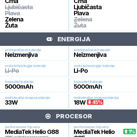
Crna
Crna
Ljubičasta
Ljubičasta
Plava
Plava
Zelena
Zelena
Žuta
Žuta
ENERGIJA
pristupačnost baterije
pristupačnost baterije
Neizmenjiva
Neizmenjiva
vrsta tehnologije baterije
vrsta tehnologije baterije
Li-Po
Li-Po
kapacitet baterije
kapacitet baterije
5000
mAh
5000
mAh
maksimalna snaga punjenja
maksimalna snaga punjenja
33
W
18
W
45
%
PROCESOR
performanse čipseta
performanse čipseta
MediaTek Helio G88
MediaTek Helio
1
%