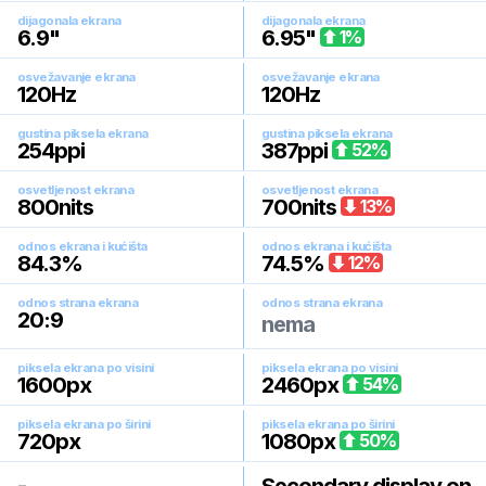
dijagonala ekrana
dijagonala ekrana
6.9
"
6.95
"
1
%
osvežavanje ekrana
osvežavanje ekrana
120
Hz
120
Hz
gustina piksela ekrana
gustina piksela ekrana
254
ppi
387
ppi
52
%
osvetljenost ekrana
osvetljenost ekrana
800
nits
700
nits
13
%
odnos ekrana i kućišta
odnos ekrana i kućišta
84.3
%
74.5
%
12
%
odnos strana ekrana
odnos strana ekrana
20:9
nema
piksela ekrana po visini
piksela ekrana po visini
1600
px
2460
px
54
%
piksela ekrana po širini
piksela ekrana po širini
720
px
1080
px
50
%