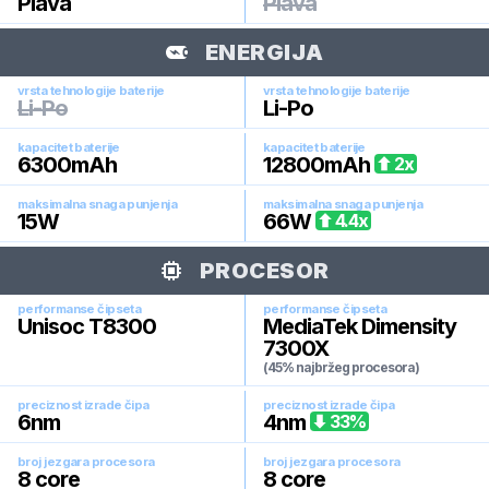
Plava
Plava
ENERGIJA
vrsta tehnologije baterije
vrsta tehnologije baterije
Li-Po
Li-Po
kapacitet baterije
kapacitet baterije
6300
mAh
12800
mAh
2
x
maksimalna snaga punjenja
maksimalna snaga punjenja
15
W
66
W
4.4
x
PROCESOR
performanse čipseta
performanse čipseta
Unisoc T8300
MediaTek Dimensity
7300X
(45% najbržeg procesora)
preciznost izrade čipa
preciznost izrade čipa
6
nm
4
nm
33
%
broj jezgara procesora
broj jezgara procesora
8
core
8
core