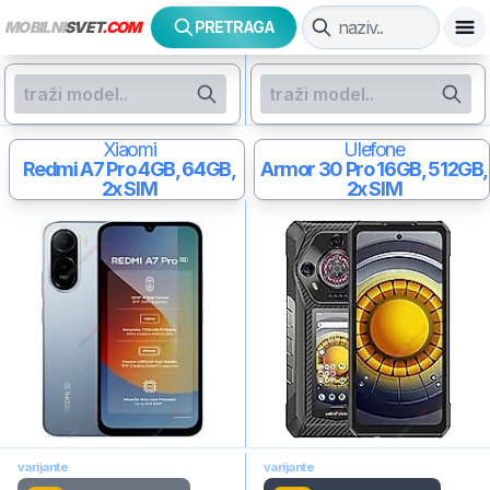
MOBILNI
SVET
.COM
PRETRAGA
Xiaomi
Ulefone
Redmi A7 Pro
4GB, 64GB,
Armor 30 Pro
16GB, 512GB,
2x SIM
2x SIM
varijante
varijante