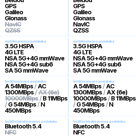
Beidou
Beidou
GPS
GPS
Galileo
Galileo
Glonass
Glonass
NavIC
NavIC
QZSS
QZSS
mobilni prenos podataka
mobilni prenos podataka
3.5G HSPA
3.5G HSPA
4G LTE
4G LTE
NSA 5G+4G mmWave
NSA 5G+4G mmWave
NSA 5G+4G sub6
NSA 5G+4G sub6
SA 5G mmWave
SA 5G mmWave
bežični prenos podataka
bežični prenos podataka
A 54MBps
/
AC
A 54MBps
/
AC
1300MBps
/
AX (6e)
1300MBps
/
AX (6e)
10000MBps
/
B 11MBps
10000MBps
/
B 11MBps
/
G 54MBps
/
N
/
G 54MBps
/
N
450MBps
450MBps
bežični lokalni prenos podataka
bežični lokalni prenos podataka
Bluetooth 5.4
Bluetooth 5.4
NFC
NFC