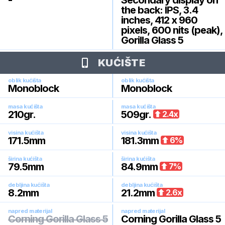
-
Secondary display on
the back: IPS, 3.4
inches, 412 x 960
pixels, 600 nits (peak),
Gorilla Glass 5
KUĆIŠTE
oblik kućišta
oblik kućišta
Monoblock
Monoblock
masa kućišta
masa kućišta
210
gr.
509
gr.
2.4
x
visina kućišta
visina kućišta
171.5
mm
181.3
mm
6
%
širina kućišta
širina kućišta
79.5
mm
84.9
mm
7
%
debljina kućišta
debljina kućišta
8.2
mm
21.2
mm
2.6
x
napred materijal
napred materijal
Corning Gorilla Glass 5
Corning Gorilla Glass 5