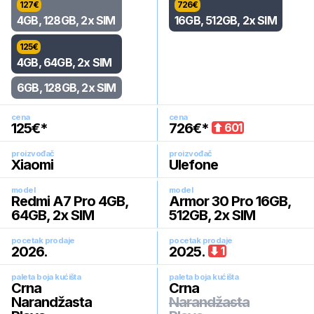
127
€
726
€
4GB, 128GB, 2x SIM
16GB, 512GB, 2x SIM
125
€
4GB, 64GB, 2x SIM
6GB, 128GB, 2x SIM
cena
cena
125
€*
726
€*
601
proizvođač
proizvođač
Xiaomi
Ulefone
model
model
Redmi A7 Pro 4GB,
Armor 30 Pro 16GB,
64GB, 2x SIM
512GB, 2x SIM
pocetak prodaje
pocetak prodaje
2026
.
2025
.
1
paleta boja kućišta
paleta boja kućišta
Crna
Crna
Narandžasta
Narandžasta