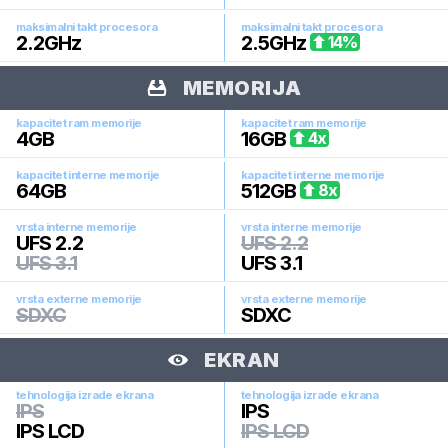
maksimalni takt procesora
maksimalni takt procesora
2.2
GHz
2.5
GHz
14
%
MEMORIJA
kapacitet ram memorije
kapacitet ram memorije
4
GB
16
GB
4
x
kapacitet interne memorije
kapacitet interne memorije
64
GB
512
GB
8
x
vrsta interne memorije
vrsta interne memorije
UFS 2.2
UFS 2.2
UFS 3.1
UFS 3.1
vrsta externe memorije
vrsta externe memorije
SDXC
SDXC
EKRAN
tehnologija izrade ekrana
tehnologija izrade ekrana
IPS
IPS
IPS LCD
IPS LCD