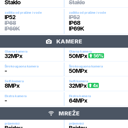
Staklo
Staklo
zaštita od prašine i vode
zaštita od prašine i vode
IP52
IP52
IP68
IP68
IP69K
IP69K
KAMERE
Glavna kamera
Glavna kamera
32
MPx
50
MPx
56
%
Širokougaona kamera
Širokougaona kamera
-
50
MPx
Selfi kamera
Selfi kamera
8
MPx
32
MPx
4
x
Ekstra kamera
Ekstra kamera
-
64
MPx
MREŽE
prijemnici
prijemnici