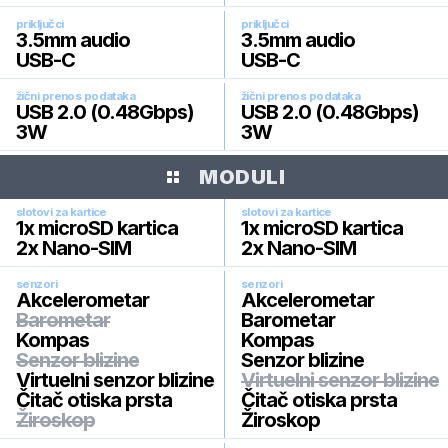
priključci
priključci
3.5mm audio
3.5mm audio
USB-C
USB-C
žični prenos podataka
žični prenos podataka
USB 2.0 (0.48Gbps)
USB 2.0 (0.48Gbps)
3W
3W
MODULI
slotovi za kartice
slotovi za kartice
1x microSD kartica
1x microSD kartica
2x Nano-SIM
2x Nano-SIM
senzori
senzori
Akcelerometar
Akcelerometar
Barometar
Barometar
Kompas
Kompas
Senzor blizine
Senzor blizine
Virtuelni senzor blizine
Virtuelni senzor blizine
Čitač otiska prsta
Čitač otiska prsta
Žiroskop
Žiroskop