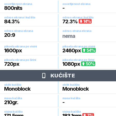
osvetljenost ekrana
osvetljenost ekrana
800
nits
-
odnos ekrana i kućišta
odnos ekrana i kućišta
84.3
%
72.3
%
14
%
odnos strana ekrana
odnos strana ekrana
20:9
nema
piksela ekrana po visini
piksela ekrana po visini
1600
px
2460
px
54
%
piksela ekrana po širini
piksela ekrana po širini
720
px
1080
px
50
%
KUĆIŠTE
oblik kućišta
oblik kućišta
Monoblock
Monoblock
masa kućišta
masa kućišta
210
gr.
-
visina kućišta
visina kućišta
171.5
mm
183.1
mm
7
%