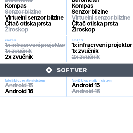
Kompas
Kompas
Senzor blizine
Senzor blizine
Virtuelni senzor blizine
Virtuelni senzor blizine
Čitač otiska prsta
Čitač otiska prsta
Žiroskop
Žiroskop
emiteri
emiteri
1x infracrveni projektor
1x infracrveni projektor
1x zvučnik
1x zvučnik
2x zvučnik
2x zvučnik
SOFTVER
fabrički operativni sistem
fabrički operativni sistem
Android 15
Android 15
Android 16
Android 16