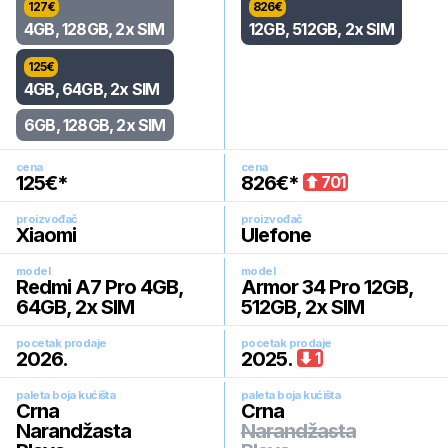
127
€
826
€
4GB, 128GB, 2x SIM
12GB, 512GB, 2x SIM
125
€
4GB, 64GB, 2x SIM
6GB, 128GB, 2x SIM
cena
cena
125
€*
826
€*
701
proizvođač
proizvođač
Xiaomi
Ulefone
model
model
Redmi A7 Pro 4GB,
Armor 34 Pro 12GB,
64GB, 2x SIM
512GB, 2x SIM
pocetak prodaje
pocetak prodaje
2026
.
2025
.
1
paleta boja kućišta
paleta boja kućišta
Crna
Crna
Narandžasta
Narandžasta