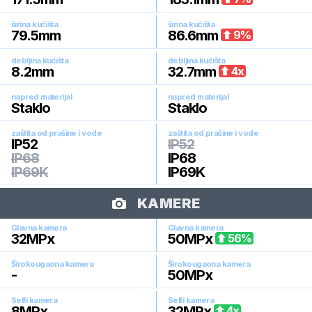
širina kućišta
širina kućišta
79.5
mm
86.6
mm
9
%
debljina kućišta
debljina kućišta
8.2
mm
32.7
mm
4
x
napred materijal
napred materijal
Staklo
Staklo
zaštita od prašine i vode
zaštita od prašine i vode
IP52
IP52
IP68
IP68
IP69K
IP69K
KAMERE
Glavna kamera
Glavna kamera
32
MPx
50
MPx
56
%
Širokougaona kamera
Širokougaona kamera
-
50
MPx
Selfi kamera
Selfi kamera
8
MPx
32
MPx
4
x