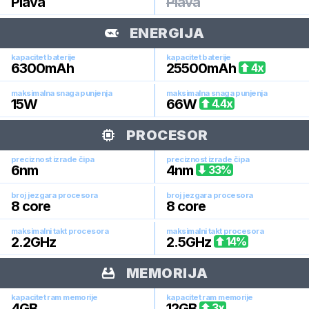
Plava
Plava
ENERGIJA
kapacitet baterije
kapacitet baterije
6300
mAh
25500
mAh
4
x
maksimalna snaga punjenja
maksimalna snaga punjenja
15
W
66
W
4.4
x
PROCESOR
preciznost izrade čipa
preciznost izrade čipa
6
nm
4
nm
33
%
broj jezgara procesora
broj jezgara procesora
8
core
8
core
maksimalni takt procesora
maksimalni takt procesora
2.2
GHz
2.5
GHz
14
%
MEMORIJA
kapacitet ram memorije
kapacitet ram memorije
4
GB
12
GB
3
x