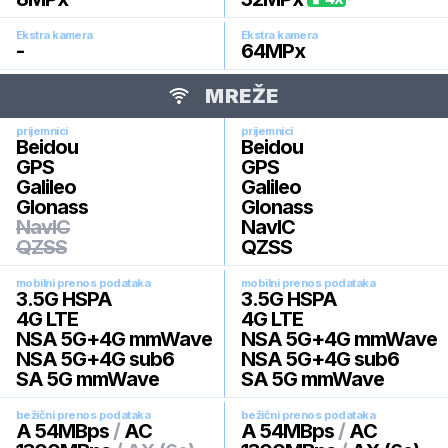
Ekstra kamera
Ekstra kamera
-
64
MPx
MREŽE
prijemnici
prijemnici
Beidou
Beidou
GPS
GPS
Galileo
Galileo
Glonass
Glonass
NavIC
NavIC
QZSS
QZSS
mobilni prenos podataka
mobilni prenos podataka
3.5G HSPA
3.5G HSPA
4G LTE
4G LTE
NSA 5G+4G mmWave
NSA 5G+4G mmWave
NSA 5G+4G sub6
NSA 5G+4G sub6
SA 5G mmWave
SA 5G mmWave
bežični prenos podataka
bežični prenos podataka
A 54MBps
/
AC
A 54MBps
/
AC