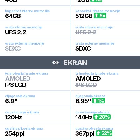
kapacitet interne memorije
kapacitet interne memorije
64
GB
512
GB
8
x
vrsta interne memorije
vrsta interne memorije
UFS 2.2
UFS 2.2
vrsta externe memorije
vrsta externe memorije
SDXC
SDXC
EKRAN
tehnologija izrade ekrana
tehnologija izrade ekrana
AMOLED
AMOLED
IPS LCD
IPS LCD
dijagonala ekrana
dijagonala ekrana
6.9
"
6.95
"
1
%
osvežavanje ekrana
osvežavanje ekrana
120
Hz
144
Hz
20
%
gustina piksela ekrana
gustina piksela ekrana
254
ppi
387
ppi
52
%