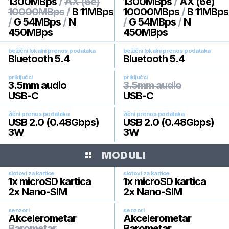
1300MBps
/
AX (6e)
1300MBps
/
AX (6e)
10000MBps
/
B 11MBps
10000MBps
/
B 11MBps
/
G 54MBps
/
N
/
G 54MBps
/
N
450MBps
450MBps
bežični lokalni prenos podataka
bežični lokalni prenos podataka
Bluetooth 5.4
Bluetooth 5.4
priključci
priključci
3.5mm audio
3.5mm audio
USB-C
USB-C
žični prenos podataka
žični prenos podataka
USB 2.0 (0.48Gbps)
USB 2.0 (0.48Gbps)
3W
3W
MODULI
slotovi za kartice
slotovi za kartice
1x microSD kartica
1x microSD kartica
2x Nano-SIM
2x Nano-SIM
senzori
senzori
Akcelerometar
Akcelerometar
Barometar
Barometar