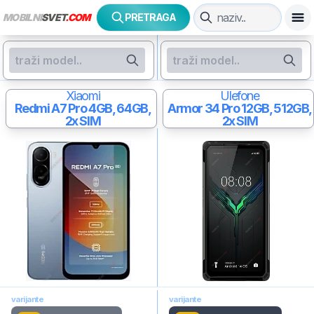
MOBILNI
SVET
.COM
PRETRAGA
Xiaomi
Ulefone
Redmi A7 Pro
4GB, 64GB,
Armor 34 Pro
12GB, 512GB,
2x SIM
2x SIM
varijante
varijante