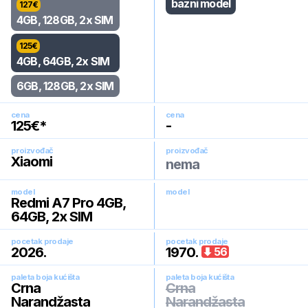
bazni model
127
€
4GB, 128GB, 2x SIM
125
€
4GB, 64GB, 2x SIM
6GB, 128GB, 2x SIM
cena
cena
125
€*
-
proizvođač
proizvođač
Xiaomi
nema
model
model
Redmi A7 Pro 4GB,
64GB, 2x SIM
pocetak prodaje
pocetak prodaje
2026
.
1970
.
56
paleta boja kućišta
paleta boja kućišta
Crna
Crna
Narandžasta
Narandžasta