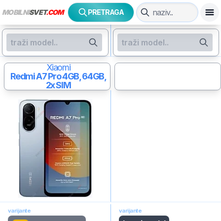
MOBILNI
SVET
.COM
PRETRAGA
Xiaomi
Redmi A7 Pro
4GB, 64GB,
2x SIM
varijante
varijante