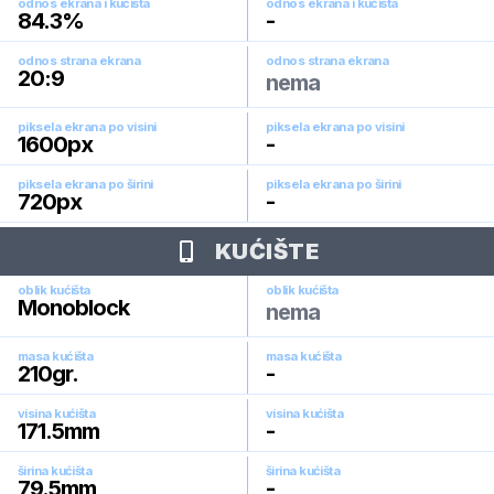
odnos ekrana i kućišta
odnos ekrana i kućišta
84.3
%
-
odnos strana ekrana
odnos strana ekrana
20:9
nema
piksela ekrana po visini
piksela ekrana po visini
1600
px
-
piksela ekrana po širini
piksela ekrana po širini
720
px
-
KUĆIŠTE
oblik kućišta
oblik kućišta
Monoblock
nema
masa kućišta
masa kućišta
210
gr.
-
visina kućišta
visina kućišta
171.5
mm
-
širina kućišta
širina kućišta
79.5
mm
-