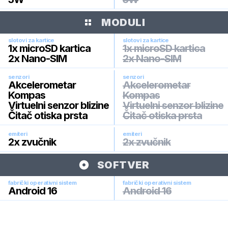
MODULI
slotovi za kartice
slotovi za kartice
1x microSD kartica
1x microSD kartica
2x Nano-SIM
2x Nano-SIM
senzori
senzori
Akcelerometar
Akcelerometar
Kompas
Kompas
Virtuelni senzor blizine
Virtuelni senzor blizine
Čitač otiska prsta
Čitač otiska prsta
emiteri
emiteri
2x zvučnik
2x zvučnik
SOFTVER
fabrički operativni sistem
fabrički operativni sistem
Android 16
Android 16