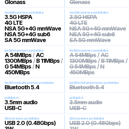
Glonass
Glonass
mobilni prenos podataka
mobilni prenos podataka
3.5G HSPA
3.5G HSPA
4G LTE
4G LTE
NSA 5G+4G mmWave
NSA 5G+4G mmWave
NSA 5G+4G sub6
NSA 5G+4G sub6
SA 5G mmWave
SA 5G mmWave
bežični prenos podataka
bežični prenos podataka
A 54MBps
/
AC
A 54MBps
/
AC
1300MBps
/
B 11MBps
/
1300MBps
/
B 11MBps
/
G 54MBps
/
N
G 54MBps
/
N
450MBps
450MBps
bežični lokalni prenos podataka
bežični lokalni prenos podataka
Bluetooth 5.4
Bluetooth 5.4
priključci
priključci
3.5mm audio
3.5mm audio
USB-C
USB-C
žični prenos podataka
žični prenos podataka
USB 2.0 (0.48Gbps)
USB 2.0 (0.48Gbps)
3W
3W