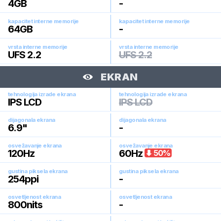
4
GB
-
kapacitet interne memorije
kapacitet interne memorije
64
GB
-
vrsta interne memorije
vrsta interne memorije
UFS 2.2
UFS 2.2
EKRAN
tehnologija izrade ekrana
tehnologija izrade ekrana
IPS LCD
IPS LCD
dijagonala ekrana
dijagonala ekrana
6.9
"
-
osvežavanje ekrana
osvežavanje ekrana
120
Hz
60
Hz
50
%
gustina piksela ekrana
gustina piksela ekrana
254
ppi
-
osvetljenost ekrana
osvetljenost ekrana
800
nits
-