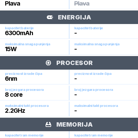
Plava
Plava
ENERGIJA
kapacitet baterije
kapacitet baterije
6300
mAh
-
maksimalna snaga punjenja
maksimalna snaga punjenja
15
W
-
PROCESOR
preciznost izrade čipa
preciznost izrade čipa
6
nm
-
broj jezgara procesora
broj jezgara procesora
8
core
-
maksimalni takt procesora
maksimalni takt procesora
2.2
GHz
-
MEMORIJA
kapacitet ram memorije
kapacitet ram memorije