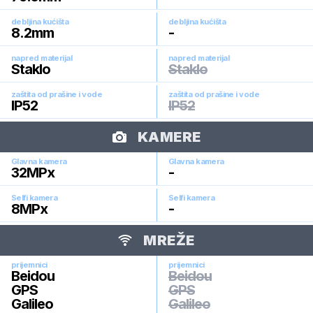
debljina kućišta
debljina kućišta
8.2
mm
-
napred materijal
napred materijal
Staklo
Staklo
zaštita od prašine i vode
zaštita od prašine i vode
IP52
IP52
KAMERE
Glavna kamera
Glavna kamera
32
MPx
-
Selfi kamera
Selfi kamera
8
MPx
-
MREŽE
prijemnici
prijemnici
Beidou
Beidou
GPS
GPS
Galileo
Galileo