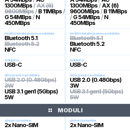
1300MBps
/
AX (6)
1300MBps
/
AX (6)
9600MBps
/
B 11MBps
/
9600MBps
/
B 11MBps
G 54MBps
/
N
/
G 54MBps
/
N
450MBps
450MBps
bežični lokalni prenos podataka
bežični lokalni prenos podataka
Bluetooth 5.1
Bluetooth 5.1
Bluetooth 5.2
Bluetooth 5.2
NFC
NFC
priključci
priključci
USB-C
USB-C
žični prenos podataka
žični prenos podataka
USB 2.0 (0.48Gbps)
USB 2.0 (0.48Gbps)
3W
3W
USB 3.1 gen1 (5Gbps)
USB 3.1 gen1 (5Gbps)
5W
5W
MODULI
slotovi za kartice
slotovi za kartice
2x Nano-SIM
2x Nano-SIM