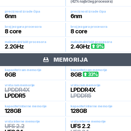
(42% najbržeg procesora)
preciznost izrade čipa
preciznost izrade čipa
6
nm
6
nm
broj jezgara procesora
broj jezgara procesora
8
core
8
core
maksimalni takt procesora
maksimalni takt procesora
2.2
GHz
2.4
GHz
9
%
MEMORIJA
kapacitet ram memorije
kapacitet ram memorije
6
GB
8
GB
33
%
vrsta ram memorije
vrsta ram memorije
LPDDR4X
LPDDR4X
LPDDR5
LPDDR5
kapacitet interne memorije
kapacitet interne memorije
128
GB
128
GB
vrsta interne memorije
vrsta interne memorije
UFS 2.2
UFS 2.2