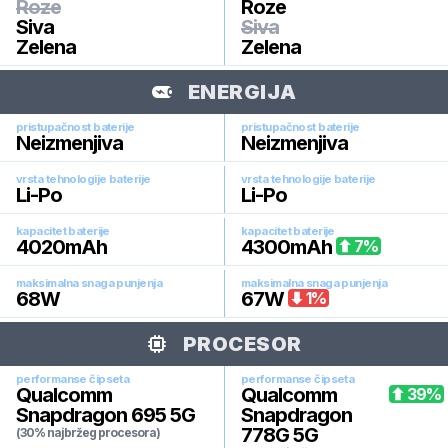
Roze
Roze
Siva
Siva
Zelena
Zelena
ENERGIJA
pristupačnost baterije
pristupačnost baterije
Neizmenjiva
Neizmenjiva
vrsta tehnologije baterije
vrsta tehnologije baterije
Li-Po
Li-Po
kapacitet baterije
kapacitet baterije
4020
mAh
4300
mAh
7
%
maksimalna snaga punjenja
maksimalna snaga punjenja
68
W
67
W
1
%
PROCESOR
performanse čipseta
performanse čipseta
Qualcomm
Qualcomm
39
%
Snapdragon 695 5G
Snapdragon
778G 5G
(30% najbržeg procesora)