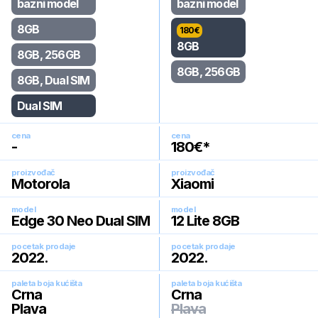
bazni model
bazni model
8GB
180
€
8GB
8GB, 256GB
8GB, 256GB
8GB, Dual SIM
Dual SIM
cena
cena
-
180
€*
proizvođač
proizvođač
Motorola
Xiaomi
model
model
Edge 30 Neo Dual SIM
12 Lite 8GB
pocetak prodaje
pocetak prodaje
2022
.
2022
.
paleta boja kućišta
paleta boja kućišta
Crna
Crna
Plava
Plava