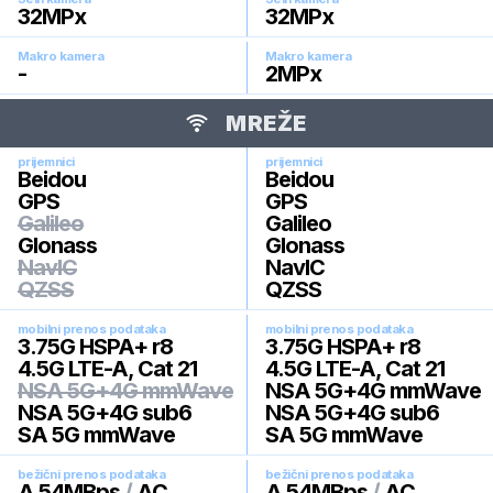
32
MPx
32
MPx
Makro kamera
Makro kamera
-
2
MPx
MREŽE
prijemnici
prijemnici
Beidou
Beidou
GPS
GPS
Galileo
Galileo
Glonass
Glonass
NavIC
NavIC
QZSS
QZSS
mobilni prenos podataka
mobilni prenos podataka
3.75G HSPA+ r8
3.75G HSPA+ r8
4.5G LTE-A, Cat 21
4.5G LTE-A, Cat 21
NSA 5G+4G mmWave
NSA 5G+4G mmWave
NSA 5G+4G sub6
NSA 5G+4G sub6
SA 5G mmWave
SA 5G mmWave
bežični prenos podataka
bežični prenos podataka
A 54MBps
/
AC
A 54MBps
/
AC