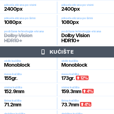
piksela ekrana po visini
piksela ekrana po visini
2400
px
2400
px
piksela ekrana po širini
piksela ekrana po širini
1080
px
1080
px
podržane tehnologije ekrana
podržane tehnologije ekrana
Dolby Vision
Dolby Vision
HDR10+
HDR10+
KUĆIŠTE
oblik kućišta
oblik kućišta
Monoblock
Monoblock
masa kućišta
masa kućišta
155
gr.
173
gr.
12
%
visina kućišta
visina kućišta
152.9
mm
159.3
mm
4
%
širina kućišta
širina kućišta
71.2
mm
73.7
mm
4
%
debljina kućišta
debljina kućišta