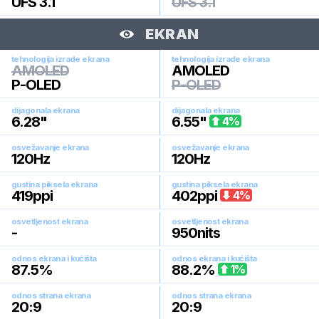
UFS 3.1
UFS 3.1
EKRAN
tehnologija izrade ekrana
tehnologija izrade ekrana
AMOLED
AMOLED
P-OLED
P-OLED
dijagonala ekrana
dijagonala ekrana
6.28
"
6.55
"
4
%
osvežavanje ekrana
osvežavanje ekrana
120
Hz
120
Hz
gustina piksela ekrana
gustina piksela ekrana
419
ppi
402
ppi
4
%
osvetljenost ekrana
osvetljenost ekrana
-
950
nits
odnos ekrana i kućišta
odnos ekrana i kućišta
87.5
%
88.2
%
1
%
odnos strana ekrana
odnos strana ekrana
20:9
20:9