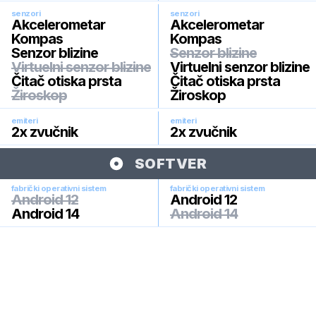
senzori
senzori
Akcelerometar
Akcelerometar
Kompas
Kompas
Senzor blizine
Senzor blizine
Virtuelni senzor blizine
Virtuelni senzor blizine
Čitač otiska prsta
Čitač otiska prsta
Žiroskop
Žiroskop
emiteri
emiteri
2x zvučnik
2x zvučnik
SOFTVER
fabrički operativni sistem
fabrički operativni sistem
Android 12
Android 12
Android 14
Android 14