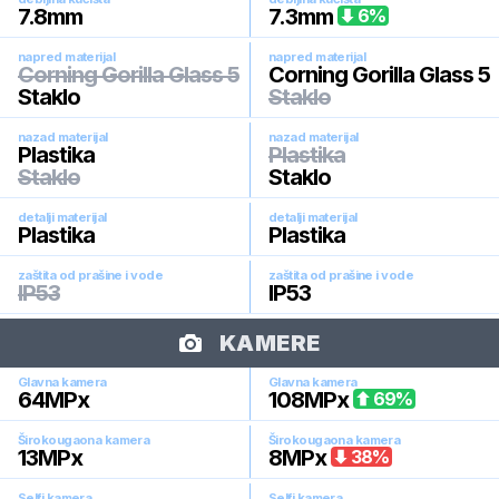
7.8
mm
7.3
mm
6
%
napred materijal
napred materijal
Corning Gorilla Glass 5
Corning Gorilla Glass 5
Staklo
Staklo
nazad materijal
nazad materijal
Plastika
Plastika
Staklo
Staklo
detalji materijal
detalji materijal
Plastika
Plastika
zaštita od prašine i vode
zaštita od prašine i vode
IP53
IP53
KAMERE
Glavna kamera
Glavna kamera
64
MPx
108
MPx
69
%
Širokougaona kamera
Širokougaona kamera
13
MPx
8
MPx
38
%
Selfi kamera
Selfi kamera