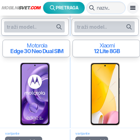
MOBILNI
SVET
.COM
PRETRAGA
Motorola
Xiaomi
Edge 30 Neo
Dual SIM
12 Lite
8GB
varijante
varijante