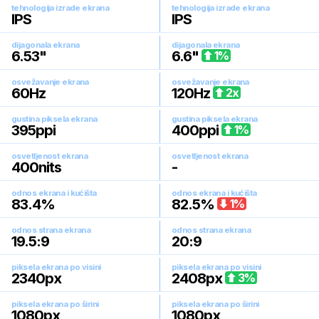
tehnologija izrade ekrana
tehnologija izrade ekrana
IPS
IPS
dijagonala ekrana
dijagonala ekrana
6.53
"
6.6
"
1
%
osvežavanje ekrana
osvežavanje ekrana
60
Hz
120
Hz
2
x
gustina piksela ekrana
gustina piksela ekrana
395
ppi
400
ppi
1
%
osvetljenost ekrana
osvetljenost ekrana
400
nits
-
odnos ekrana i kućišta
odnos ekrana i kućišta
83.4
%
82.5
%
1
%
odnos strana ekrana
odnos strana ekrana
19.5:9
20:9
piksela ekrana po visini
piksela ekrana po visini
2340
px
2408
px
3
%
piksela ekrana po širini
piksela ekrana po širini
1080
px
1080
px