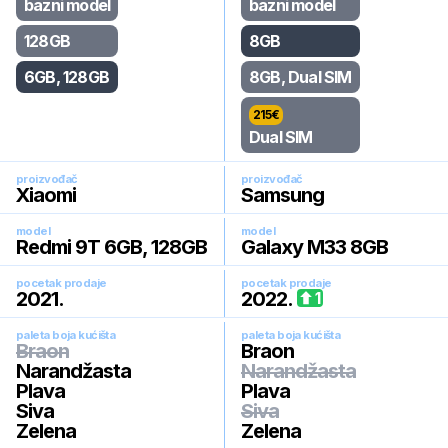
bazni model
bazni model
128GB
8GB
6GB, 128GB
8GB, Dual SIM
215
€
Dual SIM
proizvođač
proizvođač
Xiaomi
Samsung
model
model
Redmi 9T 6GB, 128GB
Galaxy M33 8GB
pocetak prodaje
pocetak prodaje
2021
.
2022
.
1
paleta boja kućišta
paleta boja kućišta
Braon
Braon
Narandžasta
Narandžasta
Plava
Plava
Siva
Siva
Zelena
Zelena