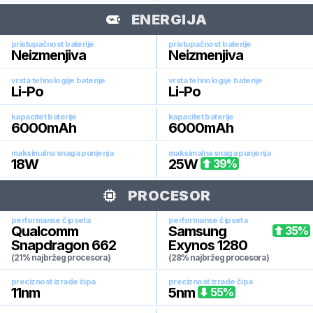
ENERGIJA
pristupačnost baterije
pristupačnost baterije
Neizmenjiva
Neizmenjiva
vrsta tehnologije baterije
vrsta tehnologije baterije
Li-Po
Li-Po
kapacitet baterije
kapacitet baterije
6000
mAh
6000
mAh
maksimalna snaga punjenja
maksimalna snaga punjenja
18
W
25
W
39
%
PROCESOR
performanse čipseta
performanse čipseta
Qualcomm
Samsung
35
%
Snapdragon 662
Exynos 1280
(21% najbržeg procesora)
(28% najbržeg procesora)
preciznost izrade čipa
preciznost izrade čipa
11
nm
5
nm
55
%