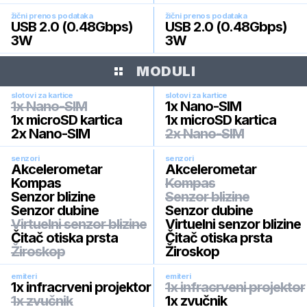
žični prenos podataka
žični prenos podataka
USB 2.0 (0.48Gbps)
USB 2.0 (0.48Gbps)
3W
3W
MODULI
slotovi za kartice
slotovi za kartice
1x Nano-SIM
1x Nano-SIM
1x microSD kartica
1x microSD kartica
2x Nano-SIM
2x Nano-SIM
senzori
senzori
Akcelerometar
Akcelerometar
Kompas
Kompas
Senzor blizine
Senzor blizine
Senzor dubine
Senzor dubine
Virtuelni senzor blizine
Virtuelni senzor blizine
Čitač otiska prsta
Čitač otiska prsta
Žiroskop
Žiroskop
emiteri
emiteri
1x infracrveni projektor
1x infracrveni projektor
1x zvučnik
1x zvučnik