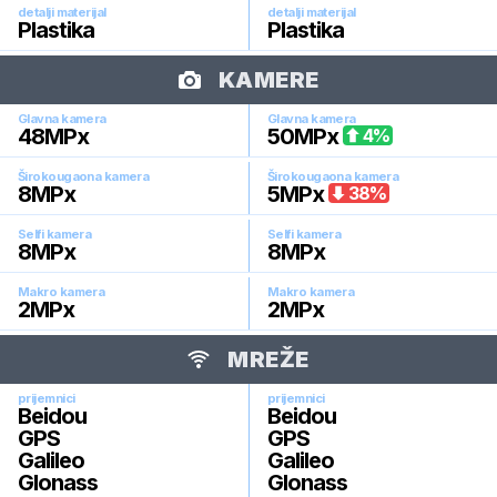
detalji materijal
detalji materijal
Plastika
Plastika
KAMERE
Glavna kamera
Glavna kamera
48
MPx
50
MPx
4
%
Širokougaona kamera
Širokougaona kamera
8
MPx
5
MPx
38
%
Selfi kamera
Selfi kamera
8
MPx
8
MPx
Makro kamera
Makro kamera
2
MPx
2
MPx
MREŽE
prijemnici
prijemnici
Beidou
Beidou
GPS
GPS
Galileo
Galileo
Glonass
Glonass