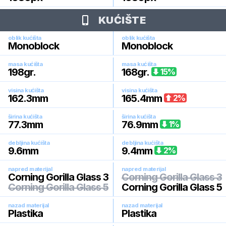
KUĆIŠTE
oblik kućišta
oblik kućišta
Monoblock
Monoblock
masa kućišta
masa kućišta
198
gr.
168
gr.
15
%
visina kućišta
visina kućišta
162.3
mm
165.4
mm
2
%
širina kućišta
širina kućišta
77.3
mm
76.9
mm
1
%
debljina kućišta
debljina kućišta
9.6
mm
9.4
mm
2
%
napred materijal
napred materijal
Corning Gorilla Glass 3
Corning Gorilla Glass 3
Corning Gorilla Glass 5
Corning Gorilla Glass 5
nazad materijal
nazad materijal
Plastika
Plastika