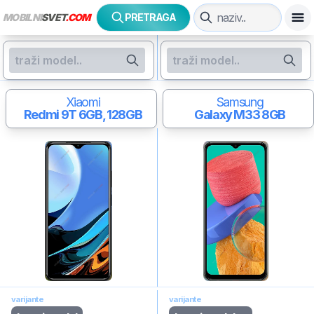
MOBILNI
SVET
.COM
PRETRAGA
Xiaomi
Samsung
Redmi 9T
6GB, 128GB
Galaxy M33
8GB
varijante
varijante