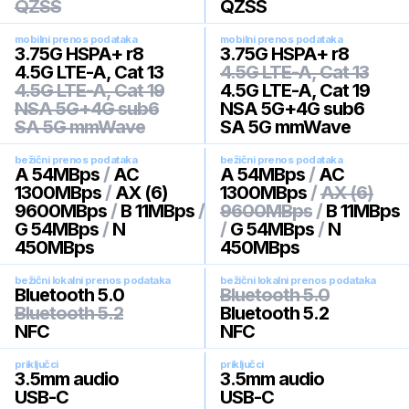
QZSS
QZSS
mobilni prenos podataka
mobilni prenos podataka
3.75G HSPA+ r8
3.75G HSPA+ r8
4.5G LTE-A, Cat 13
4.5G LTE-A, Cat 13
4.5G LTE-A, Cat 19
4.5G LTE-A, Cat 19
NSA 5G+4G sub6
NSA 5G+4G sub6
SA 5G mmWave
SA 5G mmWave
bežični prenos podataka
bežični prenos podataka
A 54MBps
/
AC
A 54MBps
/
AC
1300MBps
/
AX (6)
1300MBps
/
AX (6)
9600MBps
/
B 11MBps
/
9600MBps
/
B 11MBps
G 54MBps
/
N
/
G 54MBps
/
N
450MBps
450MBps
bežični lokalni prenos podataka
bežični lokalni prenos podataka
Bluetooth 5.0
Bluetooth 5.0
Bluetooth 5.2
Bluetooth 5.2
NFC
NFC
priključci
priključci
3.5mm audio
3.5mm audio
USB-C
USB-C