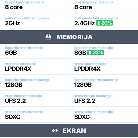
broj jezgara procesora
broj jezgara procesora
8
core
8
core
maksimalni takt procesora
maksimalni takt procesora
2
GHz
2.4
GHz
20
%
MEMORIJA
kapacitet ram memorije
kapacitet ram memorije
6
GB
8
GB
33
%
vrsta ram memorije
vrsta ram memorije
LPDDR4X
LPDDR4X
kapacitet interne memorije
kapacitet interne memorije
128
GB
128
GB
vrsta interne memorije
vrsta interne memorije
UFS 2.2
UFS 2.2
vrsta externe memorije
vrsta externe memorije
SDXC
SDXC
EKRAN