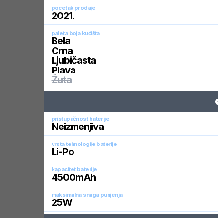
pocetak prodaje
2021
.
paleta boja kućišta
Bela
Crna
Ljubičasta
Plava
Žuta
pristupačnost baterije
Neizmenjiva
vrsta tehnologije baterije
Li-Po
kapacitet baterije
4500
mAh
maksimalna snaga punjenja
25
W