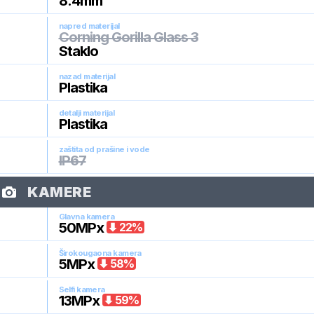
8.4
mm
napred materijal
Corning Gorilla Glass 3
Staklo
nazad materijal
Plastika
detalji materijal
Plastika
zaštita od prašine i vode
IP67
KAMERE
Glavna kamera
50
MPx
22
%
Širokougaona kamera
5
MPx
58
%
Selfi kamera
13
MPx
59
%