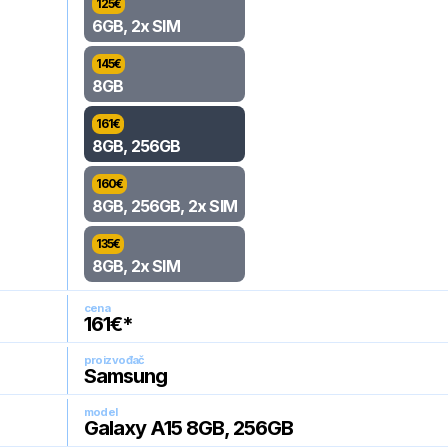
125
€
6GB, 2x SIM
145
€
8GB
161
€
8GB, 256GB
160
€
8GB, 256GB, 2x SIM
135
€
8GB, 2x SIM
cena
161
€*
proizvođač
Samsung
model
Galaxy A15 8GB, 256GB