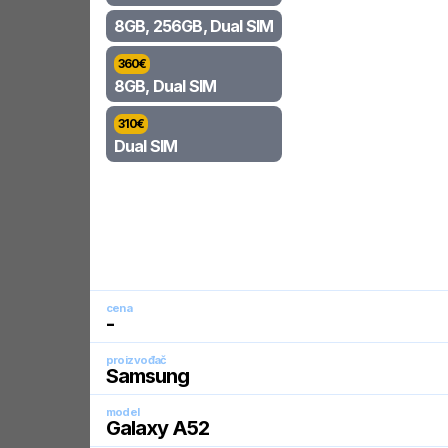
8GB, 256GB, Dual SIM
360
€
8GB, Dual SIM
310
€
Dual SIM
cena
-
proizvođač
Samsung
model
Galaxy A52