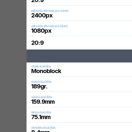
20:9
piksela ekrana po visini
2400
px
piksela ekrana po širini
1080
px
20:9
oblik kućišta
Monoblock
masa kućišta
189
gr.
visina kućišta
159.9
mm
širina kućišta
75.1
mm
debljina kućišta