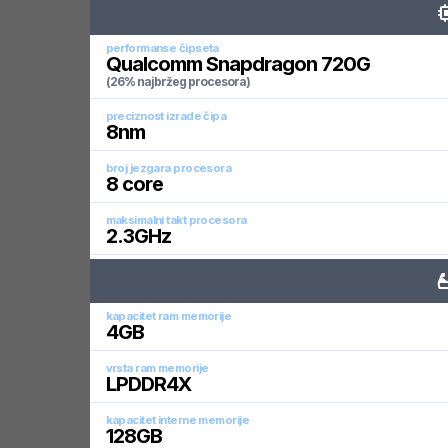
performanse čipseta
Qualcomm Snapdragon 720G
(26% najbržeg procesora)
preciznost izrade čipa
8
nm
broj jezgara procesora
8
core
maksimalni takt procesora
2.3
GHz
kapacitet ram memorije
4
GB
vrsta ram memorije
LPDDR4X
kapacitet interne memorije
128
GB