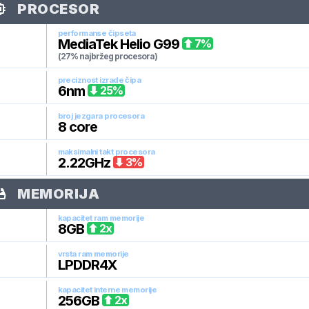
PROCESOR
performanse čipseta
MediaTek Helio G99
7
%
(27% najbržeg procesora)
preciznost izrade čipa
6
nm
25
%
broj jezgara procesora
8
core
maksimalni takt procesora
2.22
GHz
3
%
MEMORIJA
kapacitet ram memorije
8
GB
2
x
vrsta ram memorije
LPDDR4X
kapacitet interne memorije
256
GB
2
x