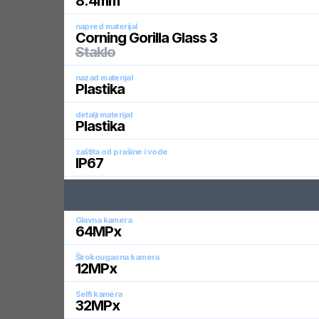
8.4
mm
napred materijal
Corning Gorilla Glass 3
Staklo
nazad materijal
Plastika
detalji materijal
Plastika
zaštita od prašine i vode
IP67
Glavna kamera
64
MPx
Širokougaona kamera
12
MPx
Selfi kamera
32
MPx