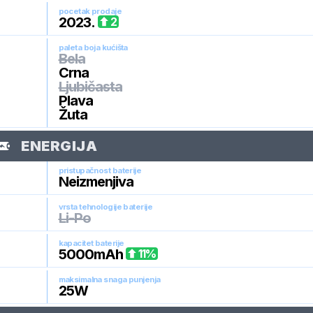
pocetak prodaje
2023
.
2
paleta boja kućišta
Bela
Crna
Ljubičasta
Plava
Žuta
ENERGIJA
pristupačnost baterije
Neizmenjiva
vrsta tehnologije baterije
Li-Po
kapacitet baterije
5000
mAh
11
%
maksimalna snaga punjenja
25
W