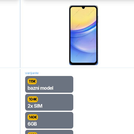
varijante
115
€
bazni model
104
€
2x SIM
140
€
6GB