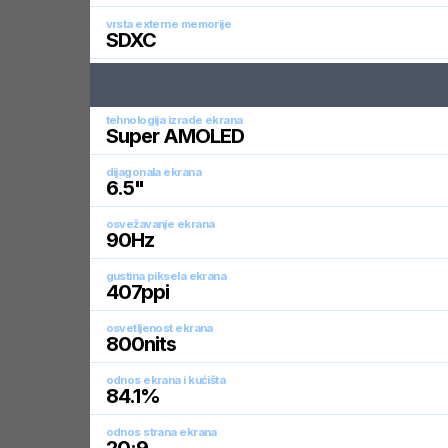
vrsta externe memorije
SDXC
tehnologija izrade ekrana
Super AMOLED
dijagonala ekrana
6.5
"
osvežavanje ekrana
90
Hz
gustina piksela ekrana
407
ppi
osvetljenost ekrana
800
nits
odnos ekrana i kućišta
84.1
%
odnos strana ekrana