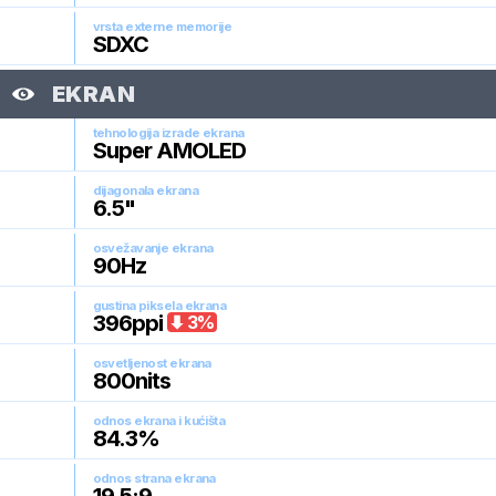
vrsta externe memorije
SDXC
EKRAN
tehnologija izrade ekrana
Super AMOLED
dijagonala ekrana
6.5
"
osvežavanje ekrana
90
Hz
gustina piksela ekrana
396
ppi
3
%
osvetljenost ekrana
800
nits
odnos ekrana i kućišta
84.3
%
odnos strana ekrana