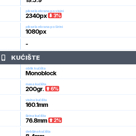
19.5:9
piksela ekrana po visini
2340
px
3
%
piksela ekrana po širini
1080
px
-
KUĆIŠTE
oblik kućišta
Monoblock
masa kućišta
200
gr.
6
%
visina kućišta
160.1
mm
širina kućišta
76.8
mm
2
%
debljina kućišta