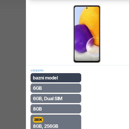
varijante
bazni model
6GB
6GB, Dual SIM
8GB
380
€
8GB, 256GB