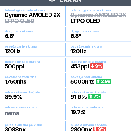
EKRAN
tehnologija izrade ekrana
tehnologija izrade ekrana
Dynamic AMOLED 2X
Dynamic AMOLED 2X
LTPO OLED
LTPO OLED
dijagonala ekrana
dijagonala ekrana
6.8
"
6.8
"
osvežavanje ekrana
osvežavanje ekrana
120
Hz
120
Hz
gustina piksela ekrana
gustina piksela ekrana
500
ppi
453
ppi
9
%
osvetljenost ekrana
osvetljenost ekrana
1750
nits
5000
nits
2.9
x
odnos ekrana i kućišta
odnos ekrana i kućišta
89.9
%
91.6
%
2
%
odnos strana ekrana
odnos strana ekrana
19.7:9
nema
piksela ekrana po visini
piksela ekrana po visini
3088
px
2800
px
9
%