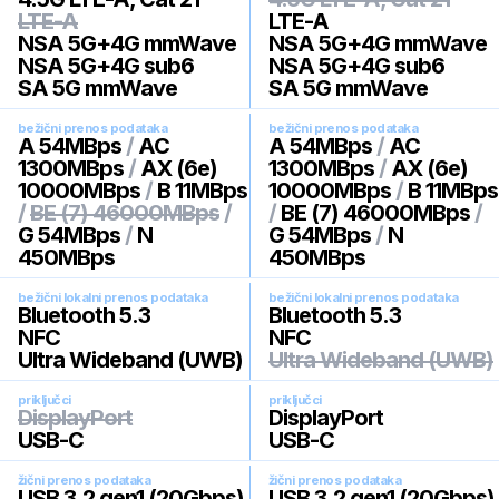
LTE-A
LTE-A
NSA 5G+4G mmWave
NSA 5G+4G mmWave
NSA 5G+4G sub6
NSA 5G+4G sub6
SA 5G mmWave
SA 5G mmWave
bežični prenos podataka
bežični prenos podataka
A 54MBps
/
AC
A 54MBps
/
AC
1300MBps
/
AX (6e)
1300MBps
/
AX (6e)
10000MBps
/
B 11MBps
10000MBps
/
B 11MBps
/
BE (7) 46000MBps
/
/
BE (7) 46000MBps
/
G 54MBps
/
N
G 54MBps
/
N
450MBps
450MBps
bežični lokalni prenos podataka
bežični lokalni prenos podataka
Bluetooth 5.3
Bluetooth 5.3
NFC
NFC
Ultra Wideband (UWB)
Ultra Wideband (UWB)
priključci
priključci
DisplayPort
DisplayPort
USB-C
USB-C
žični prenos podataka
žični prenos podataka
USB 3.2 gen1 (20Gbps)
USB 3.2 gen1 (20Gbps)