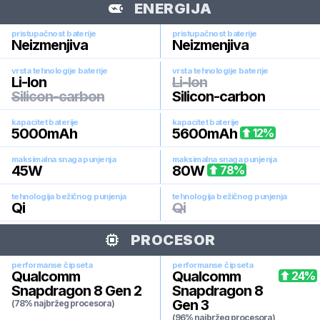
ENERGIJA
pristupačnost baterije
pristupačnost baterije
Neizmenjiva
Neizmenjiva
vrsta tehnologije baterije
vrsta tehnologije baterije
Li-Ion
Li-Ion
Silicon-carbon
Silicon-carbon
kapacitet baterije
kapacitet baterije
5000
mAh
5600
mAh
12
%
maksimalna snaga punjenja
maksimalna snaga punjenja
45
W
80
W
78
%
tehnologija bežičnog punjenja
tehnologija bežičnog punjenja
Qi
Qi
PROCESOR
performanse čipseta
performanse čipseta
Qualcomm
Qualcomm
24
%
Snapdragon 8 Gen 2
Snapdragon 8
Gen 3
(78% najbržeg procesora)
(96% najbržeg procesora)