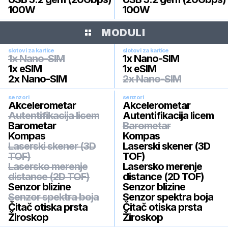
100W
100W
MODULI
slotovi za kartice
slotovi za kartice
1x Nano-SIM
1x Nano-SIM
1x eSIM
1x eSIM
2x Nano-SIM
2x Nano-SIM
senzori
senzori
Akcelerometar
Akcelerometar
Autentifikacija licem
Autentifikacija licem
Barometar
Barometar
Kompas
Kompas
Laserski skener (3D
Laserski skener (3D
TOF)
TOF)
Lasersko merenje
Lasersko merenje
distance (2D TOF)
distance (2D TOF)
Senzor blizine
Senzor blizine
Senzor spektra boja
Senzor spektra boja
Čitač otiska prsta
Čitač otiska prsta
Žiroskop
Žiroskop