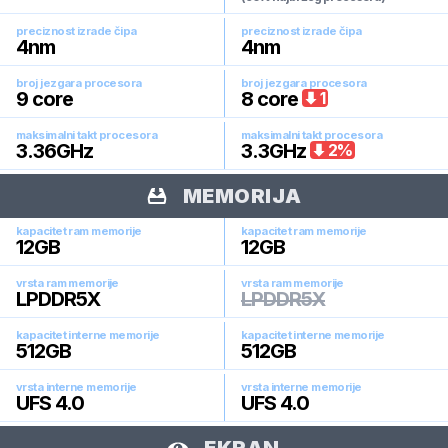
preciznost izrade čipa
preciznost izrade čipa
4
nm
4
nm
broj jezgara procesora
broj jezgara procesora
9
core
8
core
1
maksimalni takt procesora
maksimalni takt procesora
3.36
GHz
3.3
GHz
2
%
MEMORIJA
kapacitet ram memorije
kapacitet ram memorije
12
GB
12
GB
vrsta ram memorije
vrsta ram memorije
LPDDR5X
LPDDR5X
kapacitet interne memorije
kapacitet interne memorije
512
GB
512
GB
vrsta interne memorije
vrsta interne memorije
UFS 4.0
UFS 4.0