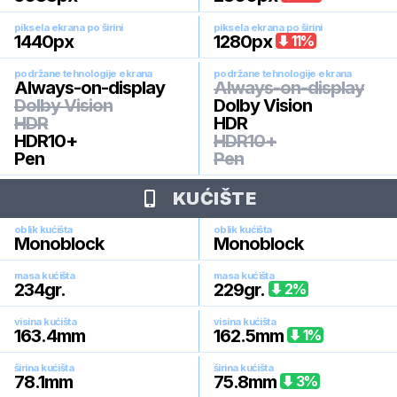
piksela ekrana po širini
piksela ekrana po širini
1440
px
1280
px
11
%
podržane tehnologije ekrana
podržane tehnologije ekrana
Always-on-display
Always-on-display
Dolby Vision
Dolby Vision
HDR
HDR
HDR10+
HDR10+
Pen
Pen
KUĆIŠTE
oblik kućišta
oblik kućišta
Monoblock
Monoblock
masa kućišta
masa kućišta
234
gr.
229
gr.
2
%
visina kućišta
visina kućišta
163.4
mm
162.5
mm
1
%
širina kućišta
širina kućišta
78.1
mm
75.8
mm
3
%