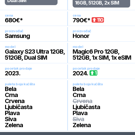
Dual SIM
16GB, 512GB, 2x SIM
cena
cena
680
€*
790
€*
110
proizvođač
proizvođač
Samsung
Honor
model
model
Galaxy S23 Ultra 12GB,
Magic6 Pro 12GB,
512GB, Dual SIM
512GB, 1x SIM, 1x eSIM
pocetak prodaje
pocetak prodaje
2023
.
2024
.
1
paleta boja kućišta
paleta boja kućišta
Bela
Bela
Crna
Crna
Crvena
Crvena
Ljubičasta
Ljubičasta
Plava
Plava
Siva
Siva
Zelena
Zelena