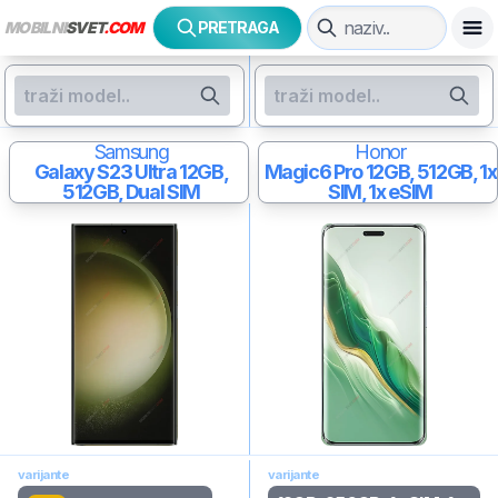
MOBILNI
SVET
.COM
PRETRAGA
Samsung
Honor
Galaxy S23 Ultra
12GB,
Magic6 Pro
12GB, 512GB, 1x
512GB, Dual SIM
SIM, 1x eSIM
varijante
varijante