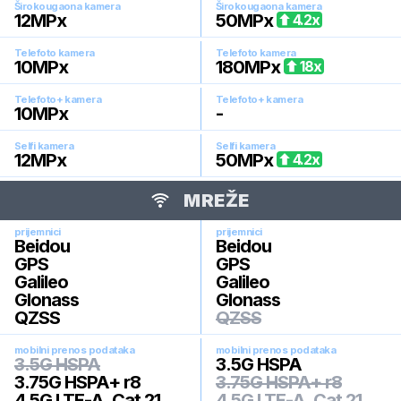
Širokougaona kamera
Širokougaona kamera
12
MPx
50
MPx
4.2
x
Telefoto kamera
Telefoto kamera
10
MPx
180
MPx
18
x
Telefoto+ kamera
Telefoto+ kamera
10
MPx
-
Selfi kamera
Selfi kamera
12
MPx
50
MPx
4.2
x
MREŽE
prijemnici
prijemnici
Beidou
Beidou
GPS
GPS
Galileo
Galileo
Glonass
Glonass
QZSS
QZSS
mobilni prenos podataka
mobilni prenos podataka
3.5G HSPA
3.5G HSPA
3.75G HSPA+ r8
3.75G HSPA+ r8
4.5G LTE-A, Cat 21
4.5G LTE-A, Cat 21