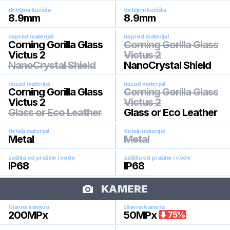
debljina kućišta
debljina kućišta
8.9
mm
8.9
mm
napred materijal
napred materijal
Corning Gorilla Glass
Corning Gorilla Glass
Victus 2
Victus 2
NanoCrystal Shield
NanoCrystal Shield
nazad materijal
nazad materijal
Corning Gorilla Glass
Corning Gorilla Glass
Victus 2
Victus 2
Glass or Eco Leather
Glass or Eco Leather
detalji materijal
detalji materijal
Metal
Metal
zaštita od prašine i vode
zaštita od prašine i vode
IP68
IP68
KAMERE
Glavna kamera
Glavna kamera
200
MPx
50
MPx
75
%