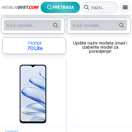
MOBILNI
SVET
.COM
PRETRAGA
Honor
Upišite naziv modela iznad i
izaberite model za
70 Lite
poredjenje!
varijante