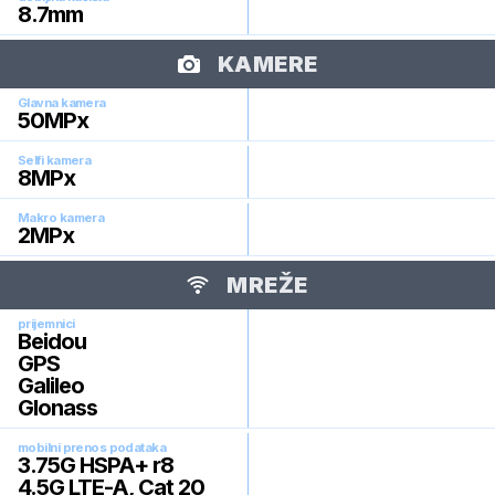
8.7
mm
KAMERE
Glavna kamera
50
MPx
Selfi kamera
8
MPx
Makro kamera
2
MPx
MREŽE
prijemnici
Beidou
GPS
Galileo
Glonass
mobilni prenos podataka
3.75G HSPA+ r8
4.5G LTE-A, Cat 20