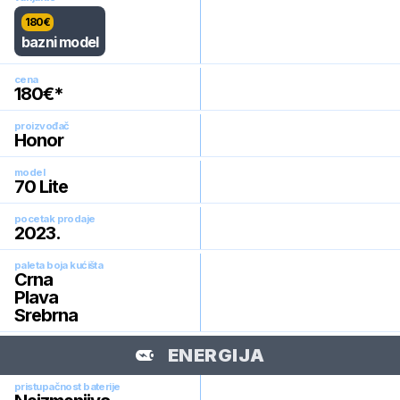
180
€
bazni model
cena
180
€*
proizvođač
Honor
model
70 Lite
pocetak prodaje
2023
.
paleta boja kućišta
Crna
Plava
Srebrna
ENERGIJA
pristupačnost baterije