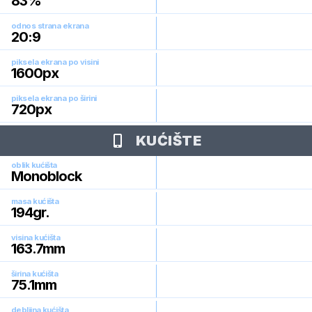
83
%
odnos strana ekrana
20:9
piksela ekrana po visini
1600
px
piksela ekrana po širini
720
px
KUĆIŠTE
oblik kućišta
Monoblock
masa kućišta
194
gr.
visina kućišta
163.7
mm
širina kućišta
75.1
mm
debljina kućišta