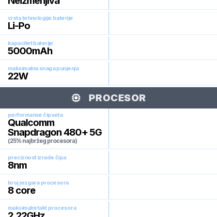
Neizmenjiva
vrsta tehnologije baterije
Li-Po
kapacitet baterije
5000
mAh
maksimalna snaga punjenja
22
W
PROCESOR
performanse čipseta
Qualcomm
Snapdragon 480+ 5G
(25% najbržeg procesora)
preciznost izrade čipa
8
nm
broj jezgara procesora
8
core
maksimalni takt procesora
2.22
GHz