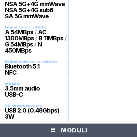
NSA 5G+4G mmWave
NSA 5G+4G sub6
SA 5G mmWave
bežični prenos podataka
A 54MBps
/
AC
1300MBps
/
B 11MBps
/
G 54MBps
/
N
450MBps
bežični lokalni prenos podataka
Bluetooth 5.1
NFC
priključci
3.5mm audio
USB-C
žični prenos podataka
USB 2.0 (0.48Gbps)
3W
MODULI