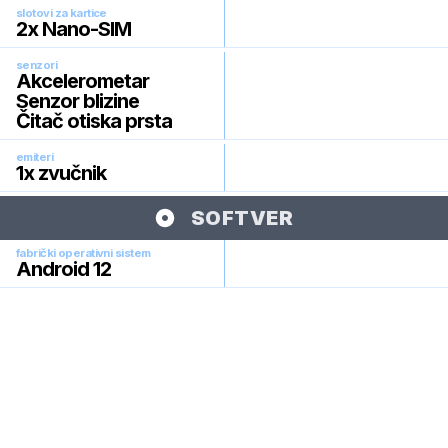
slotovi za kartice
2x Nano-SIM
senzori
Akcelerometar
Senzor blizine
Čitač otiska prsta
emiteri
1x zvučnik
SOFTVER
fabrički operativni sistem
Android 12