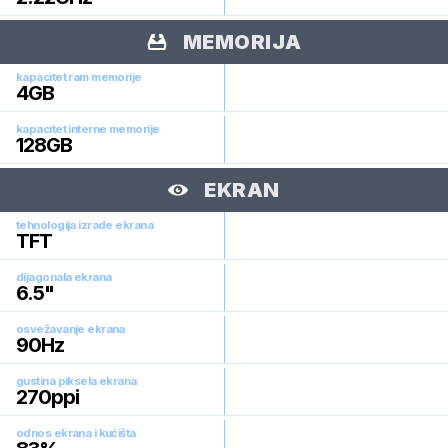
MEMORIJA
kapacitet ram memorije
4
GB
kapacitet interne memorije
128
GB
EKRAN
tehnologija izrade ekrana
TFT
dijagonala ekrana
6.5
"
osvežavanje ekrana
90
Hz
gustina piksela ekrana
270
ppi
odnos ekrana i kućišta