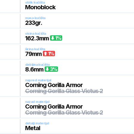
oblik kućišta
Monoblock
masa kućišta
233
gr.
visina kućišta
162.3
mm
1
%
širina kućišta
79
mm
1
%
debljina kućišta
8.6
mm
3
%
napred materijal
Corning Gorilla Armor
Corning Gorilla Glass Victus 2
nazad materijal
Corning Gorilla Armor
Corning Gorilla Glass Victus 2
detalji materijal
Metal