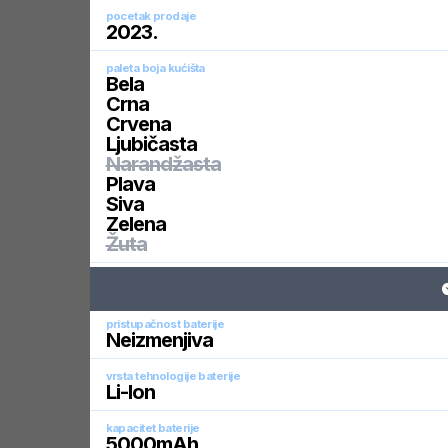
pocetak prodaje
2023
.
paleta boja kućišta
Bela
Crna
Crvena
Ljubičasta
Narandžasta
Plava
Siva
Zelena
Žuta
pristupačnost baterije
Neizmenjiva
vrsta tehnologije baterije
Li-Ion
kapacitet baterije
5000
mAh