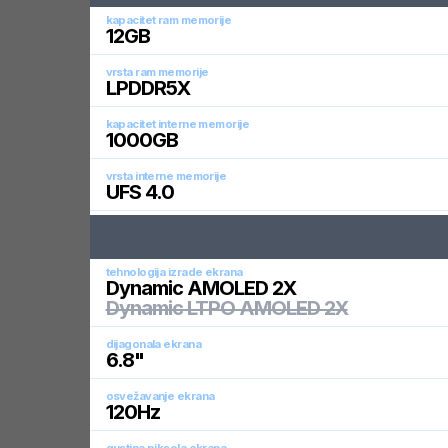
kapacitet ram memorije
12
GB
vrsta ram memorije
LPDDR5X
kapacitet interne memorije
1000
GB
vrsta interne memorije
UFS 4.0
tehnologija izrade ekrana
Dynamic AMOLED 2X
Dynamic LTPO AMOLED 2X
dijagonala ekrana
6.8
"
osvežavanje ekrana
120
Hz