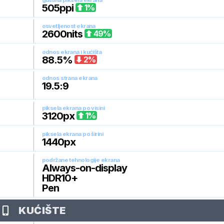
gustina piksela ekrana
505
ppi
1
%
osvetljenost ekrana
2600
nits
49
%
odnos ekrana i kućišta
88.5
%
2
%
odnos strana ekrana
19.5:9
piksela ekrana po visini
3120
px
1
%
piksela ekrana po širini
1440
px
podržane tehnologije ekrana
Always-on-display
HDR10+
Pen
KUĆIŠTE