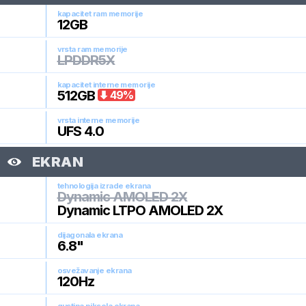
kapacitet ram memorije
12
GB
vrsta ram memorije
LPDDR5X
kapacitet interne memorije
512
GB
49
%
vrsta interne memorije
UFS 4.0
EKRAN
tehnologija izrade ekrana
Dynamic AMOLED 2X
Dynamic LTPO AMOLED 2X
dijagonala ekrana
6.8
"
osvežavanje ekrana
120
Hz