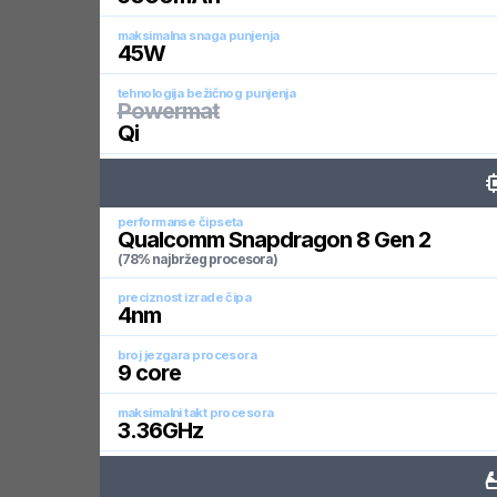
maksimalna snaga punjenja
45
W
tehnologija bežičnog punjenja
Powermat
Qi
performanse čipseta
Qualcomm Snapdragon 8 Gen 2
(78% najbržeg procesora)
preciznost izrade čipa
4
nm
broj jezgara procesora
9
core
maksimalni takt procesora
3.36
GHz