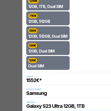
1299
€
12GB, 1TB, Dual SIM
790
€
12GB, 512GB
680
€
12GB, 512GB, Dual SIM
599
€
12GB, Dual SIM
599
€
Dual SIM
cena
1552
€*
proizvođač
Samsung
model
Galaxy S23 Ultra 12GB, 1TB