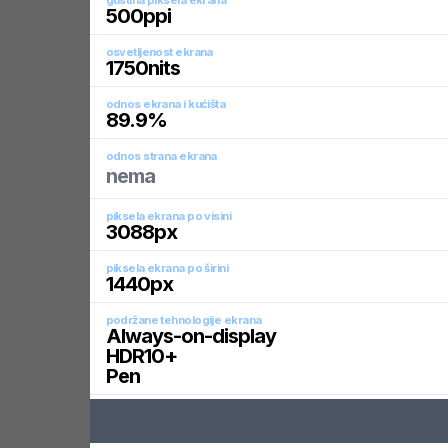
gustina piksela ekrana
500
ppi
osvetljenost ekrana
1750
nits
odnos ekrana i kućišta
89.9
%
odnos strana ekrana
nema
piksela ekrana po visini
3088
px
piksela ekrana po širini
1440
px
podržane tehnologije ekrana
Always-on-display
HDR10+
Pen