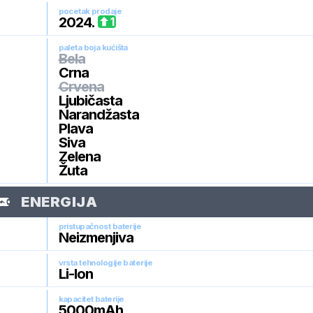
pocetak prodaje
2024
.
1
paleta boja kućišta
Bela
Crna
Crvena
Ljubičasta
Narandžasta
Plava
Siva
Zelena
Žuta
ENERGIJA
pristupačnost baterije
Neizmenjiva
vrsta tehnologije baterije
Li-Ion
kapacitet baterije
5000
mAh