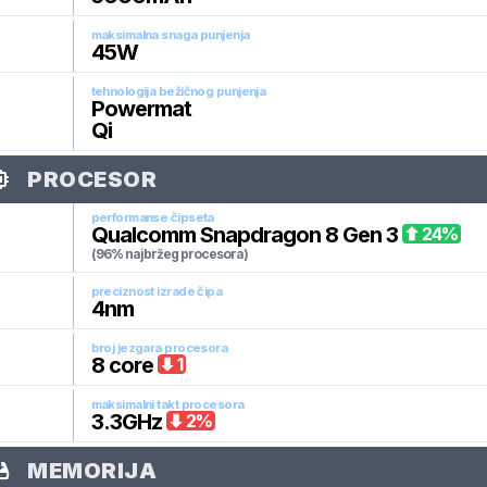
maksimalna snaga punjenja
45
W
tehnologija bežičnog punjenja
Powermat
Qi
PROCESOR
performanse čipseta
Qualcomm Snapdragon 8 Gen 3
24
%
(96% najbržeg procesora)
preciznost izrade čipa
4
nm
broj jezgara procesora
8
core
1
maksimalni takt procesora
3.3
GHz
2
%
MEMORIJA