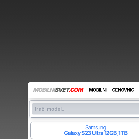
MOBILNI
SVET
.COM
MOBILNI
CENOVNICI
Samsung
Galaxy S23 Ultra
12GB, 1TB