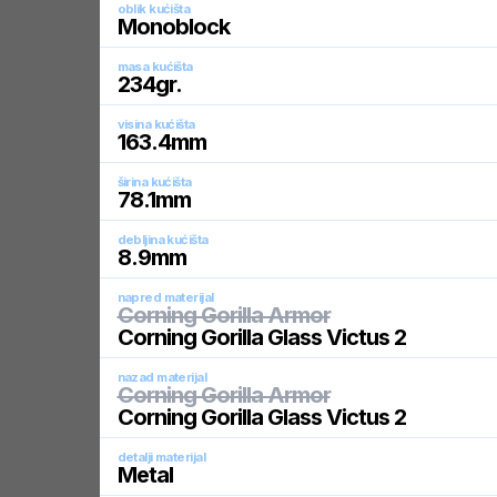
oblik kućišta
Monoblock
masa kućišta
234
gr.
visina kućišta
163.4
mm
širina kućišta
78.1
mm
debljina kućišta
8.9
mm
napred materijal
Corning Gorilla Armor
Corning Gorilla Glass Victus 2
nazad materijal
Corning Gorilla Armor
Corning Gorilla Glass Victus 2
detalji materijal
Metal