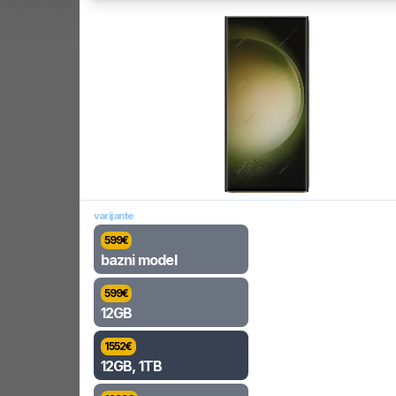
varijante
599
€
bazni model
599
€
12GB
1552
€
12GB, 1TB