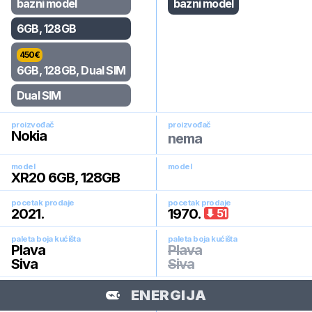
bazni model
bazni model
6GB, 128GB
450
€
6GB, 128GB, Dual SIM
Dual SIM
proizvođač
proizvođač
Nokia
nema
model
model
XR20 6GB, 128GB
pocetak prodaje
pocetak prodaje
2021
.
1970
.
51
paleta boja kućišta
paleta boja kućišta
Plava
Plava
Siva
Siva
ENERGIJA