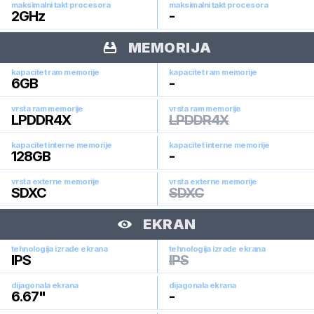
maksimalni takt procesora
maksimalni takt procesora
2
GHz
-
MEMORIJA
kapacitet ram memorije
kapacitet ram memorije
6
GB
-
vrsta ram memorije
vrsta ram memorije
LPDDR4X
LPDDR4X
kapacitet interne memorije
kapacitet interne memorije
128
GB
-
vrsta externe memorije
vrsta externe memorije
SDXC
SDXC
EKRAN
tehnologija izrade ekrana
tehnologija izrade ekrana
IPS
IPS
dijagonala ekrana
dijagonala ekrana
6.67
"
-