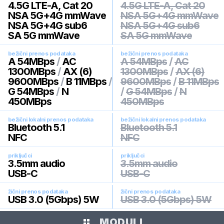
4.5G LTE-A, Cat 20
4.5G LTE-A, Cat 20
NSA 5G+4G mmWave
NSA 5G+4G mmWave
NSA 5G+4G sub6
NSA 5G+4G sub6
SA 5G mmWave
SA 5G mmWave
bežični prenos podataka
bežični prenos podataka
A 54MBps
/
AC
A 54MBps
/
AC
1300MBps
/
AX (6)
1300MBps
/
AX (6)
9600MBps
/
B 11MBps
/
9600MBps
/
B 11MBps
G 54MBps
/
N
/
G 54MBps
/
N
450MBps
450MBps
bežični lokalni prenos podataka
bežični lokalni prenos podataka
Bluetooth 5.1
Bluetooth 5.1
NFC
NFC
priključci
priključci
3.5mm audio
3.5mm audio
USB-C
USB-C
žični prenos podataka
žični prenos podataka
USB 3.0 (5Gbps) 5W
USB 3.0 (5Gbps) 5W
MODULI