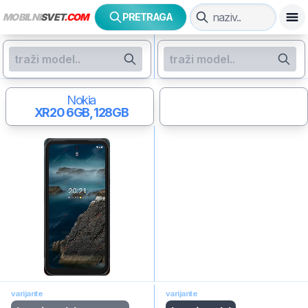
MOBILNI
SVET
.COM
PRETRAGA
Nokia
XR20
6GB, 128GB
varijante
varijante