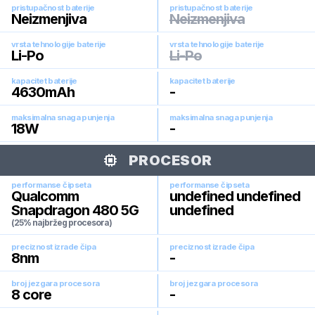
pristupačnost baterije
pristupačnost baterije
Neizmenjiva
Neizmenjiva
vrsta tehnologije baterije
vrsta tehnologije baterije
Li-Po
Li-Po
kapacitet baterije
kapacitet baterije
4630
mAh
-
maksimalna snaga punjenja
maksimalna snaga punjenja
18
W
-
PROCESOR
performanse čipseta
performanse čipseta
Qualcomm
undefined undefined
Snapdragon 480 5G
undefined
(25% najbržeg procesora)
preciznost izrade čipa
preciznost izrade čipa
8
nm
-
broj jezgara procesora
broj jezgara procesora
8
core
-