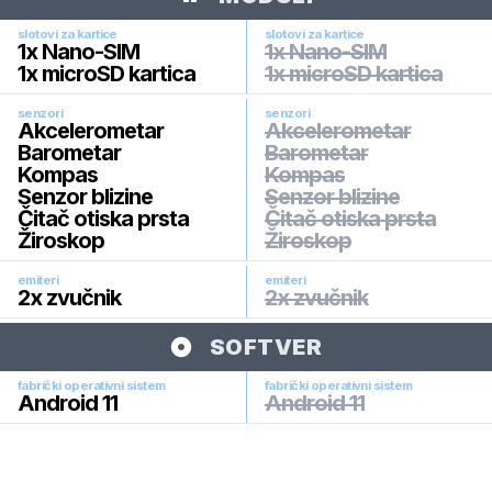
slotovi za kartice
slotovi za kartice
1x Nano-SIM
1x Nano-SIM
1x microSD kartica
1x microSD kartica
senzori
senzori
Akcelerometar
Akcelerometar
Barometar
Barometar
Kompas
Kompas
Senzor blizine
Senzor blizine
Čitač otiska prsta
Čitač otiska prsta
Žiroskop
Žiroskop
emiteri
emiteri
2x zvučnik
2x zvučnik
SOFTVER
fabrički operativni sistem
fabrički operativni sistem
Android 11
Android 11