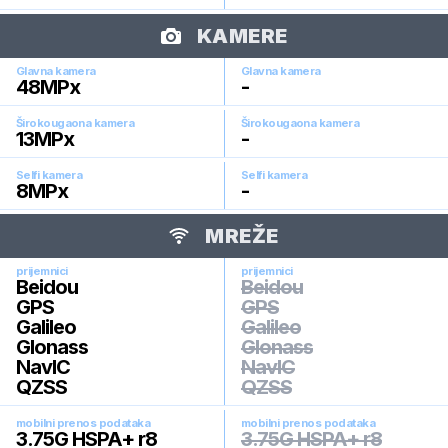
KAMERE
Glavna kamera
Glavna kamera
48
MPx
-
Širokougaona kamera
Širokougaona kamera
13
MPx
-
Selfi kamera
Selfi kamera
8
MPx
-
MREŽE
prijemnici
prijemnici
Beidou
Beidou
GPS
GPS
Galileo
Galileo
Glonass
Glonass
NavIC
NavIC
QZSS
QZSS
mobilni prenos podataka
mobilni prenos podataka
3.75G HSPA+ r8
3.75G HSPA+ r8