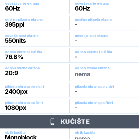
osvežavanje ekrana
osvežavanje ekrana
60
Hz
60
Hz
gustina piksela ekrana
gustina piksela ekrana
395
ppi
-
osvetljenost ekrana
osvetljenost ekrana
550
nits
-
odnos ekrana i kućišta
odnos ekrana i kućišta
76.8
%
-
odnos strana ekrana
odnos strana ekrana
20:9
nema
piksela ekrana po visini
piksela ekrana po visini
2400
px
-
piksela ekrana po širini
piksela ekrana po širini
1080
px
-
KUĆIŠTE
oblik kućišta
oblik kućišta
Monoblock
nema