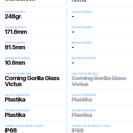
masa kućišta
masa kućišta
248
gr.
-
visina kućišta
visina kućišta
171.6
mm
-
širina kućišta
širina kućišta
81.5
mm
-
debljina kućišta
debljina kućišta
10.6
mm
-
napred materijal
napred materijal
Corning Gorilla Glass
Corning Gorilla Glass
Victus
Victus
nazad materijal
nazad materijal
Plastika
Plastika
detalji materijal
detalji materijal
Plastika
Plastika
zaštita od prašine i vode
zaštita od prašine i vode
IP68
IP68