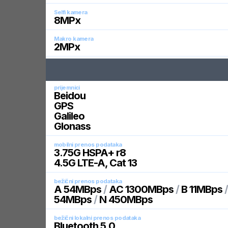
Selfi kamera
8
MPx
Makro kamera
2
MPx
prijemnici
Beidou
GPS
Galileo
Glonass
mobilni prenos podataka
3.75G HSPA+ r8
4.5G LTE-A, Cat 13
bežični prenos podataka
A 54MBps
/
AC 1300MBps
/
B 11MBps
54MBps
/
N 450MBps
bežični lokalni prenos podataka
Bluetooth 5.0