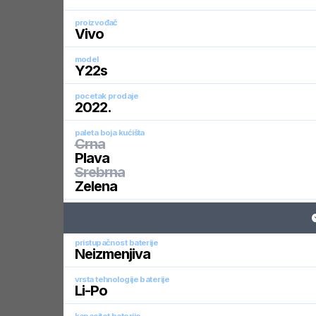
proizvođač
Vivo
model
Y22s
pocetak prodaje
2022
.
paleta boja kućišta
Crna
Plava
Srebrna
Zelena
pristupačnost baterije
Neizmenjiva
vrsta tehnologije baterije
Li-Po