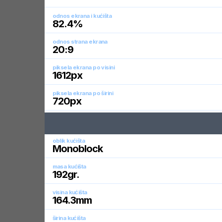
odnos ekrana i kućišta
82.4
%
odnos strana ekrana
20:9
piksela ekrana po visini
1612
px
piksela ekrana po širini
720
px
oblik kućišta
Monoblock
masa kućišta
192
gr.
visina kućišta
164.3
mm
širina kućišta