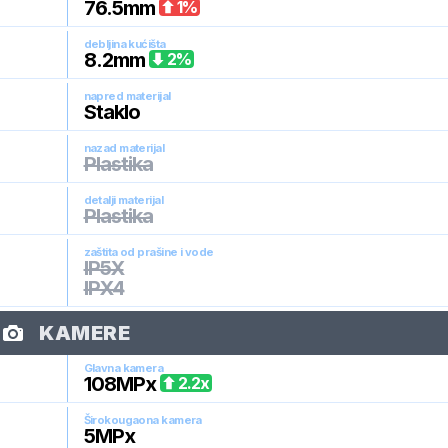
76.5
mm
1
%
debljina kućišta
8.2
mm
2
%
napred materijal
Staklo
nazad materijal
Plastika
detalji materijal
Plastika
zaštita od prašine i vode
IP5X
IPX4
KAMERE
Glavna kamera
108
MPx
2.2
x
Širokougaona kamera
5
MPx