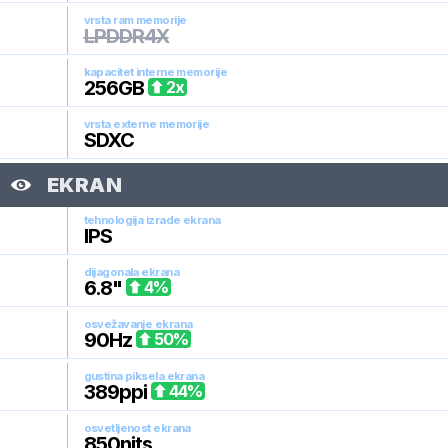
vrsta ram memorije
LPDDR4X
kapacitet interne memorije
256
GB
2
x
vrsta externe memorije
SDXC
EKRAN
tehnologija izrade ekrana
IPS
dijagonala ekrana
6.8
"
4
%
osvežavanje ekrana
90
Hz
50
%
gustina piksela ekrana
389
ppi
44
%
osvetljenost ekrana
850
nits