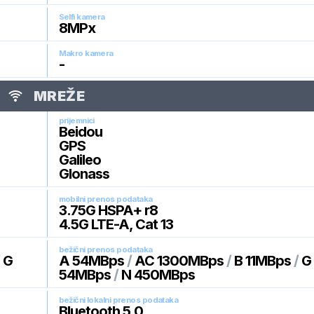
Selfi kamera
8
MPx
Makro kamera
-
MREŽE
prijemnici
Beidou
GPS
Galileo
Glonass
mobilni prenos podataka
3.75G HSPA+ r8
4.5G LTE-A, Cat 13
bežični prenos podataka
/
G
A 54MBps
/
AC 1300MBps
/
B 11MBps
/
G
54MBps
/
N 450MBps
bežični lokalni prenos podataka
Bluetooth 5.0