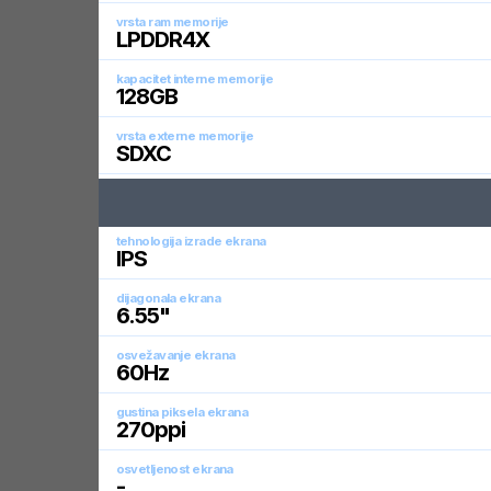
vrsta ram memorije
LPDDR4X
kapacitet interne memorije
128
GB
vrsta externe memorije
SDXC
tehnologija izrade ekrana
IPS
dijagonala ekrana
6.55
"
osvežavanje ekrana
60
Hz
gustina piksela ekrana
270
ppi
osvetljenost ekrana
-