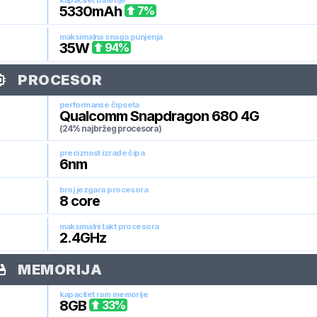
kapacitet baterije
5330
mAh
7
%
maksimalna snaga punjenja
35
W
94
%
PROCESOR
performanse čipseta
Qualcomm Snapdragon 680 4G
(24% najbržeg procesora)
preciznost izrade čipa
6
nm
broj jezgara procesora
8
core
maksimalni takt procesora
2.4
GHz
MEMORIJA
kapacitet ram memorije
8
GB
33
%