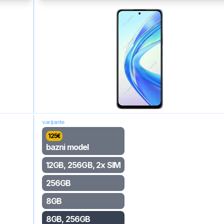
varijante
125
€
bazni model
12GB, 256GB, 2x SIM
256GB
8GB
8GB, 256GB