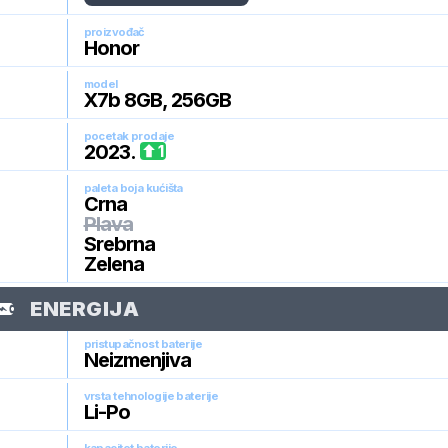
proizvođač
Honor
model
X7b 8GB, 256GB
pocetak prodaje
2023
.
1
paleta boja kućišta
Crna
Plava
Srebrna
Zelena
ENERGIJA
pristupačnost baterije
Neizmenjiva
vrsta tehnologije baterije
Li-Po