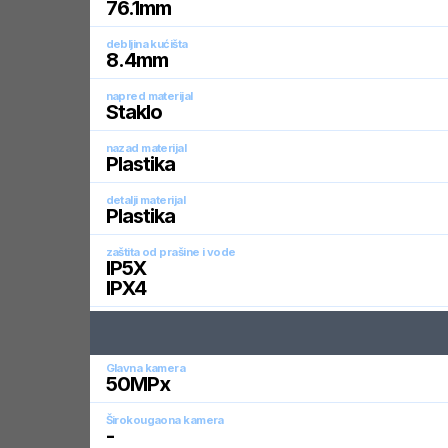
76.1
mm
debljina kućišta
8.4
mm
napred materijal
Staklo
nazad materijal
Plastika
detalji materijal
Plastika
zaštita od prašine i vode
IP5X
IPX4
Glavna kamera
50
MPx
Širokougaona kamera
-