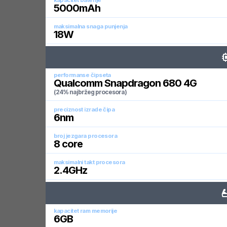
kapacitet baterije
5000
mAh
maksimalna snaga punjenja
18
W
performanse čipseta
Qualcomm Snapdragon 680 4G
(24% najbržeg procesora)
preciznost izrade čipa
6
nm
broj jezgara procesora
8
core
maksimalni takt procesora
2.4
GHz
kapacitet ram memorije
6
GB