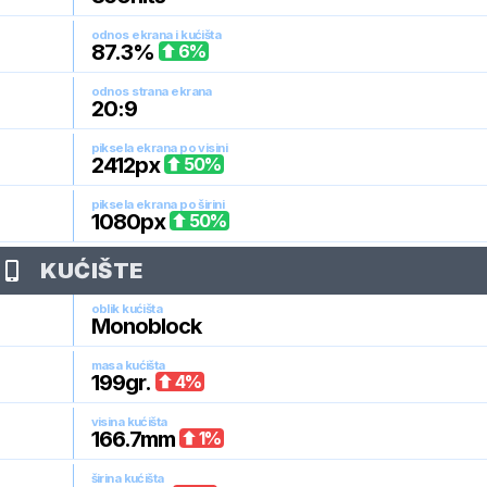
odnos ekrana i kućišta
87.3
%
6
%
odnos strana ekrana
20:9
piksela ekrana po visini
2412
px
50
%
piksela ekrana po širini
1080
px
50
%
KUĆIŠTE
oblik kućišta
Monoblock
masa kućišta
199
gr.
4
%
visina kućišta
166.7
mm
1
%
širina kućišta