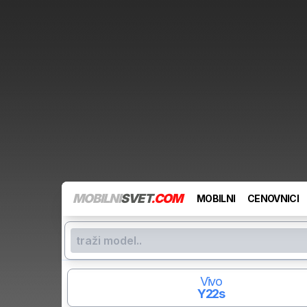
MOBILNI
SVET
.COM
MOBILNI
CENOVNICI
Vivo
Y22s