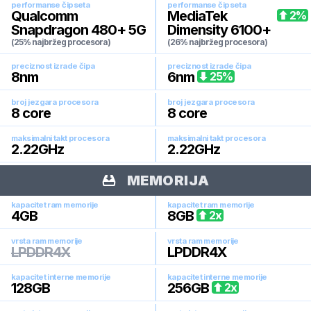
performanse čipseta
performanse čipseta
Qualcomm
MediaTek
2
%
Snapdragon 480+ 5G
Dimensity 6100+
(25% najbržeg procesora)
(26% najbržeg procesora)
preciznost izrade čipa
preciznost izrade čipa
8
nm
6
nm
25
%
broj jezgara procesora
broj jezgara procesora
8
core
8
core
maksimalni takt procesora
maksimalni takt procesora
2.22
GHz
2.22
GHz
MEMORIJA
kapacitet ram memorije
kapacitet ram memorije
4
GB
8
GB
2
x
vrsta ram memorije
vrsta ram memorije
LPDDR4X
LPDDR4X
kapacitet interne memorije
kapacitet interne memorije
128
GB
256
GB
2
x