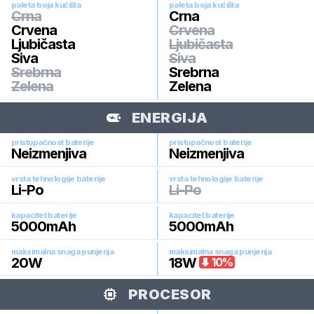
paleta boja kućišta
paleta boja kućišta
Crna
Crna
Crvena
Crvena
Ljubičasta
Ljubičasta
Siva
Siva
Srebrna
Srebrna
Zelena
Zelena
ENERGIJA
pristupačnost baterije
pristupačnost baterije
Neizmenjiva
Neizmenjiva
vrsta tehnologije baterije
vrsta tehnologije baterije
Li-Po
Li-Po
kapacitet baterije
kapacitet baterije
5000
mAh
5000
mAh
maksimalna snaga punjenja
maksimalna snaga punjenja
20
W
18
W
10
%
PROCESOR