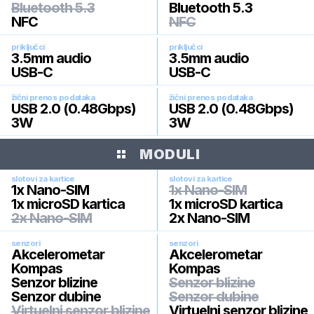
Bluetooth 5.3
Bluetooth 5.3
NFC
NFC
priključci
priključci
3.5mm audio
3.5mm audio
USB-C
USB-C
žični prenos podataka
žični prenos podataka
USB 2.0 (0.48Gbps)
USB 2.0 (0.48Gbps)
3W
3W
MODULI
slotovi za kartice
slotovi za kartice
1x Nano-SIM
1x Nano-SIM
1x microSD kartica
1x microSD kartica
2x Nano-SIM
2x Nano-SIM
senzori
senzori
Akcelerometar
Akcelerometar
Kompas
Kompas
Senzor blizine
Senzor blizine
Senzor dubine
Senzor dubine
Virtuelni senzor blizine
Virtuelni senzor blizine