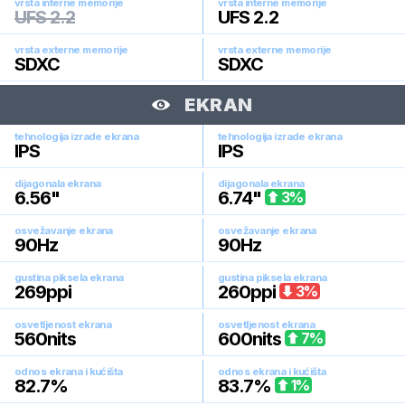
vrsta interne memorije
vrsta interne memorije
UFS 2.2
UFS 2.2
vrsta externe memorije
vrsta externe memorije
SDXC
SDXC
EKRAN
tehnologija izrade ekrana
tehnologija izrade ekrana
IPS
IPS
dijagonala ekrana
dijagonala ekrana
6.56
"
6.74
"
3
%
osvežavanje ekrana
osvežavanje ekrana
90
Hz
90
Hz
gustina piksela ekrana
gustina piksela ekrana
269
ppi
260
ppi
3
%
osvetljenost ekrana
osvetljenost ekrana
560
nits
600
nits
7
%
odnos ekrana i kućišta
odnos ekrana i kućišta
82.7
%
83.7
%
1
%