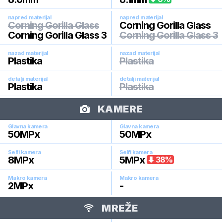
napred materijal
napred materijal
Corning Gorilla Glass
Corning Gorilla Glass
Corning Gorilla Glass 3
Corning Gorilla Glass 3
nazad materijal
nazad materijal
Plastika
Plastika
detalji materijal
detalji materijal
Plastika
Plastika
KAMERE
Glavna kamera
Glavna kamera
50
MPx
50
MPx
Selfi kamera
Selfi kamera
8
MPx
5
MPx
38
%
Makro kamera
Makro kamera
2
MPx
-
MREŽE