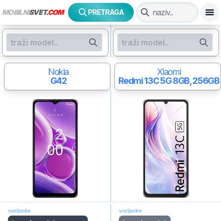
MOBILNI
SVET
.COM
PRETRAGA
Nokia
Xiaomi
G42
Redmi 13C 5G
8GB, 256GB
varijante
varijante