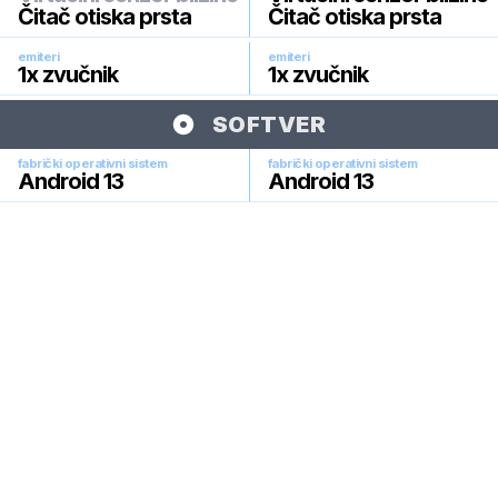
Čitač otiska prsta
Čitač otiska prsta
emiteri
emiteri
1x zvučnik
1x zvučnik
SOFTVER
fabrički operativni sistem
fabrički operativni sistem
Android 13
Android 13