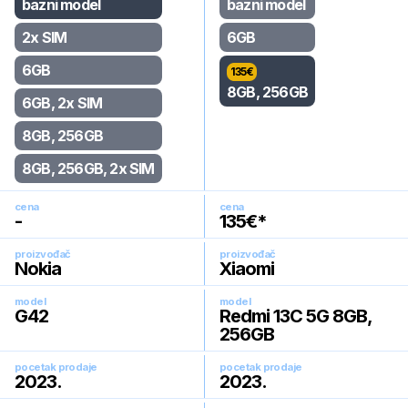
bazni model
bazni model
2x SIM
6GB
6GB
135
€
8GB, 256GB
6GB, 2x SIM
8GB, 256GB
8GB, 256GB, 2x SIM
cena
cena
-
135
€*
proizvođač
proizvođač
Nokia
Xiaomi
model
model
G42
Redmi 13C 5G 8GB,
256GB
pocetak prodaje
pocetak prodaje
2023
.
2023
.