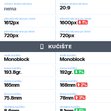
odnos strana ekrana
odnos strana ekrana
20:9
nema
piksela ekrana po visini
piksela ekrana po visini
1612
px
1600
px
1
%
piksela ekrana po širini
piksela ekrana po širini
720
px
720
px
KUĆIŠTE
oblik kućišta
oblik kućišta
Monoblock
Monoblock
masa kućišta
masa kućišta
193.8
gr.
192
gr.
1
%
visina kućišta
visina kućišta
165
mm
168
mm
2
%
širina kućišta
širina kućišta
75.8
mm
78
mm
3
%
debljina kućišta
debljina kućišta
8.6
mm
8.1
mm
6
%