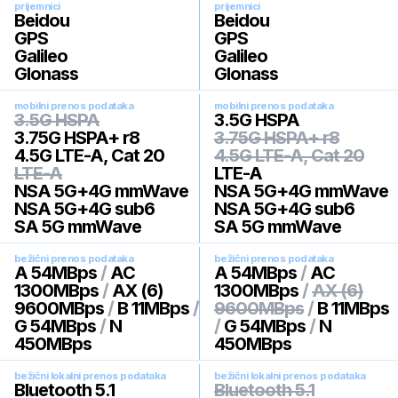
prijemnici
prijemnici
Beidou
Beidou
GPS
GPS
Galileo
Galileo
Glonass
Glonass
mobilni prenos podataka
mobilni prenos podataka
3.5G HSPA
3.5G HSPA
3.75G HSPA+ r8
3.75G HSPA+ r8
4.5G LTE-A, Cat 20
4.5G LTE-A, Cat 20
LTE-A
LTE-A
NSA 5G+4G mmWave
NSA 5G+4G mmWave
NSA 5G+4G sub6
NSA 5G+4G sub6
SA 5G mmWave
SA 5G mmWave
bežični prenos podataka
bežični prenos podataka
A 54MBps
/
AC
A 54MBps
/
AC
1300MBps
/
AX (6)
1300MBps
/
AX (6)
9600MBps
/
B 11MBps
/
9600MBps
/
B 11MBps
G 54MBps
/
N
/
G 54MBps
/
N
450MBps
450MBps
bežični lokalni prenos podataka
bežični lokalni prenos podataka
Bluetooth 5.1
Bluetooth 5.1