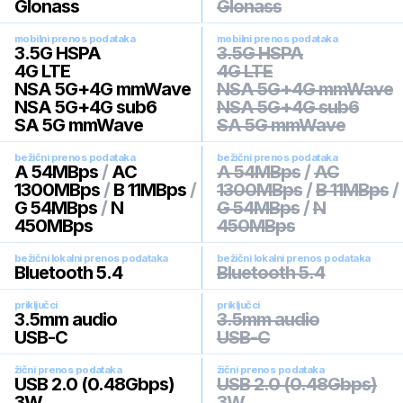
Glonass
Glonass
mobilni prenos podataka
mobilni prenos podataka
3.5G HSPA
3.5G HSPA
4G LTE
4G LTE
NSA 5G+4G mmWave
NSA 5G+4G mmWave
NSA 5G+4G sub6
NSA 5G+4G sub6
SA 5G mmWave
SA 5G mmWave
bežični prenos podataka
bežični prenos podataka
A 54MBps
/
AC
A 54MBps
/
AC
1300MBps
/
B 11MBps
/
1300MBps
/
B 11MBps
/
G 54MBps
/
N
G 54MBps
/
N
450MBps
450MBps
bežični lokalni prenos podataka
bežični lokalni prenos podataka
Bluetooth 5.4
Bluetooth 5.4
priključci
priključci
3.5mm audio
3.5mm audio
USB-C
USB-C
žični prenos podataka
žični prenos podataka
USB 2.0 (0.48Gbps)
USB 2.0 (0.48Gbps)
3W
3W