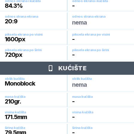
odnos ekrana i kućišta
odnos ekrana i kućišta
84.3
%
-
odnos strana ekrana
odnos strana ekrana
20:9
nema
piksela ekrana po visini
piksela ekrana po visini
1600
px
-
piksela ekrana po širini
piksela ekrana po širini
720
px
-
KUĆIŠTE
oblik kućišta
oblik kućišta
Monoblock
nema
masa kućišta
masa kućišta
210
gr.
-
visina kućišta
visina kućišta
171.5
mm
-
širina kućišta
širina kućišta
79.5
mm
-