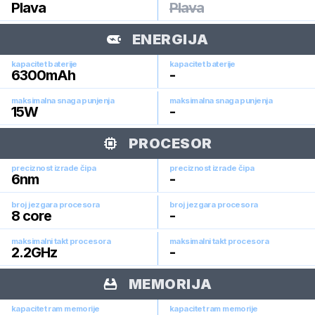
Plava
Plava
ENERGIJA
kapacitet baterije
kapacitet baterije
6300
mAh
-
maksimalna snaga punjenja
maksimalna snaga punjenja
15
W
-
PROCESOR
preciznost izrade čipa
preciznost izrade čipa
6
nm
-
broj jezgara procesora
broj jezgara procesora
8
core
-
maksimalni takt procesora
maksimalni takt procesora
2.2
GHz
-
MEMORIJA
kapacitet ram memorije
kapacitet ram memorije