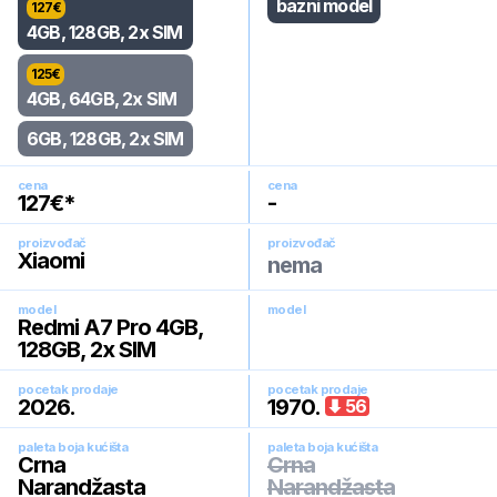
bazni model
127
€
4GB, 128GB, 2x SIM
125
€
4GB, 64GB, 2x SIM
6GB, 128GB, 2x SIM
cena
cena
127
€*
-
proizvođač
proizvođač
Xiaomi
nema
model
model
Redmi A7 Pro 4GB,
128GB, 2x SIM
pocetak prodaje
pocetak prodaje
2026
.
1970
.
56
paleta boja kućišta
paleta boja kućišta
Crna
Crna
Narandžasta
Narandžasta