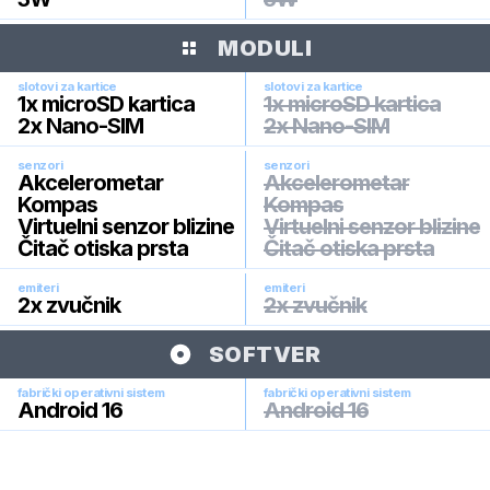
MODULI
slotovi za kartice
slotovi za kartice
1x microSD kartica
1x microSD kartica
2x Nano-SIM
2x Nano-SIM
senzori
senzori
Akcelerometar
Akcelerometar
Kompas
Kompas
Virtuelni senzor blizine
Virtuelni senzor blizine
Čitač otiska prsta
Čitač otiska prsta
emiteri
emiteri
2x zvučnik
2x zvučnik
SOFTVER
fabrički operativni sistem
fabrički operativni sistem
Android 16
Android 16