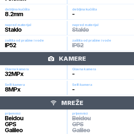
debljina kućišta
debljina kućišta
8.2
mm
-
napred materijal
napred materijal
Staklo
Staklo
zaštita od prašine i vode
zaštita od prašine i vode
IP52
IP52
KAMERE
Glavna kamera
Glavna kamera
32
MPx
-
Selfi kamera
Selfi kamera
8
MPx
-
MREŽE
prijemnici
prijemnici
Beidou
Beidou
GPS
GPS
Galileo
Galileo