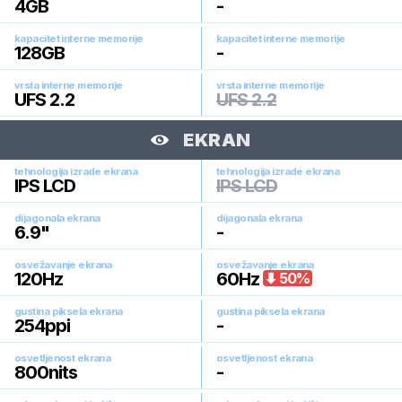
4
GB
-
kapacitet interne memorije
kapacitet interne memorije
128
GB
-
vrsta interne memorije
vrsta interne memorije
UFS 2.2
UFS 2.2
EKRAN
tehnologija izrade ekrana
tehnologija izrade ekrana
IPS LCD
IPS LCD
dijagonala ekrana
dijagonala ekrana
6.9
"
-
osvežavanje ekrana
osvežavanje ekrana
120
Hz
60
Hz
50
%
gustina piksela ekrana
gustina piksela ekrana
254
ppi
-
osvetljenost ekrana
osvetljenost ekrana
800
nits
-