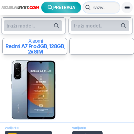
MOBILNI
SVET
.COM
PRETRAGA
Xiaomi
Redmi A7 Pro
4GB, 128GB,
2x SIM
varijante
varijante