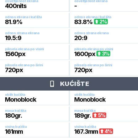
osvetljenost ekrana
osvetljenost ekrana
400
nits
-
odnos ekrana i kućišta
odnos ekrana i kućišta
81.9
%
83.8
%
2
%
odnos strana ekrana
odnos strana ekrana
19.5:9
20:9
piksela ekrana po visini
piksela ekrana po visini
1560
px
1600
px
3
%
piksela ekrana po širini
piksela ekrana po širini
720
px
720
px
KUĆIŠTE
oblik kućišta
oblik kućišta
Monoblock
Monoblock
masa kućišta
masa kućišta
180
gr.
189
gr.
5
%
visina kućišta
visina kućišta
161
mm
167.3
mm
4
%