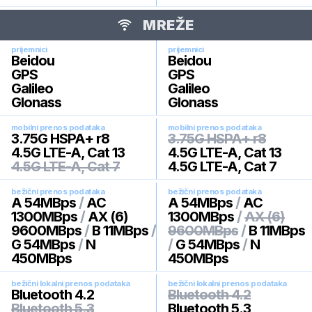
MREŽE
prijemnici
prijemnici
Beidou
Beidou
GPS
GPS
Galileo
Galileo
Glonass
Glonass
mobilni prenos podataka
mobilni prenos podataka
3.75G HSPA+ r8
3.75G HSPA+ r8
4.5G LTE-A, Cat 13
4.5G LTE-A, Cat 13
4.5G LTE-A, Cat 7
4.5G LTE-A, Cat 7
bežični prenos podataka
bežični prenos podataka
A 54MBps
/
AC
A 54MBps
/
AC
1300MBps
/
AX (6)
1300MBps
/
AX (6)
9600MBps
/
B 11MBps
/
9600MBps
/
B 11MBps
G 54MBps
/
N
/
G 54MBps
/
N
450MBps
450MBps
bežični lokalni prenos podataka
bežični lokalni prenos podataka
Bluetooth 4.2
Bluetooth 4.2
Bluetooth 5.3
Bluetooth 5.3