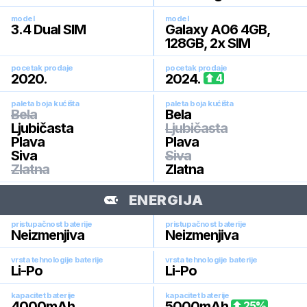
model
model
3.4 Dual SIM
Galaxy A06 4GB,
128GB, 2x SIM
pocetak prodaje
pocetak prodaje
2020
.
2024
.
4
paleta boja kućišta
paleta boja kućišta
Bela
Bela
Ljubičasta
Ljubičasta
Plava
Plava
Siva
Siva
Zlatna
Zlatna
ENERGIJA
pristupačnost baterije
pristupačnost baterije
Neizmenjiva
Neizmenjiva
vrsta tehnologije baterije
vrsta tehnologije baterije
Li-Po
Li-Po
kapacitet baterije
kapacitet baterije
4000
mAh
5000
mAh
25
%