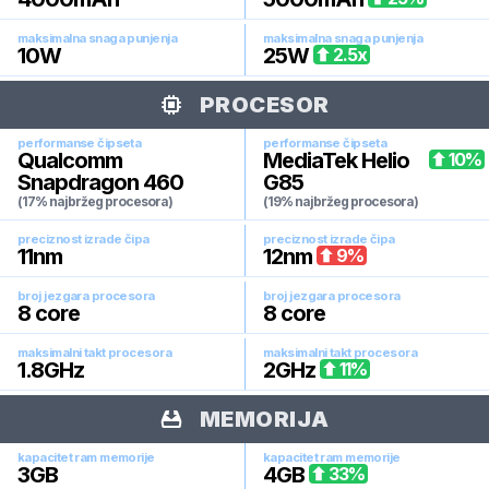
maksimalna snaga punjenja
maksimalna snaga punjenja
10
W
25
W
2.5
x
PROCESOR
performanse čipseta
performanse čipseta
Qualcomm
MediaTek Helio
10
%
Snapdragon 460
G85
(17% najbržeg procesora)
(19% najbržeg procesora)
preciznost izrade čipa
preciznost izrade čipa
11
nm
12
nm
9
%
broj jezgara procesora
broj jezgara procesora
8
core
8
core
maksimalni takt procesora
maksimalni takt procesora
1.8
GHz
2
GHz
11
%
MEMORIJA
kapacitet ram memorije
kapacitet ram memorije
3
GB
4
GB
33
%