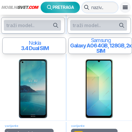
MOBILNI
SVET
.COM
PRETRAGA
Samsung
Nokia
Galaxy A06
4GB, 128GB, 2x
3.4
Dual SIM
SIM
varijante
varijante