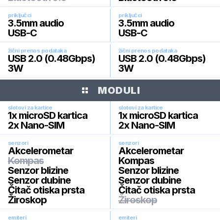
priključci
priključci
3.5mm audio
3.5mm audio
USB-C
USB-C
žični prenos podataka
žični prenos podataka
USB 2.0 (0.48Gbps)
USB 2.0 (0.48Gbps)
3W
3W
MODULI
slotovi za kartice
slotovi za kartice
1x microSD kartica
1x microSD kartica
2x Nano-SIM
2x Nano-SIM
senzori
senzori
Akcelerometar
Akcelerometar
Kompas
Kompas
Senzor blizine
Senzor blizine
Senzor dubine
Senzor dubine
Čitač otiska prsta
Čitač otiska prsta
Žiroskop
Žiroskop
emiteri
emiteri