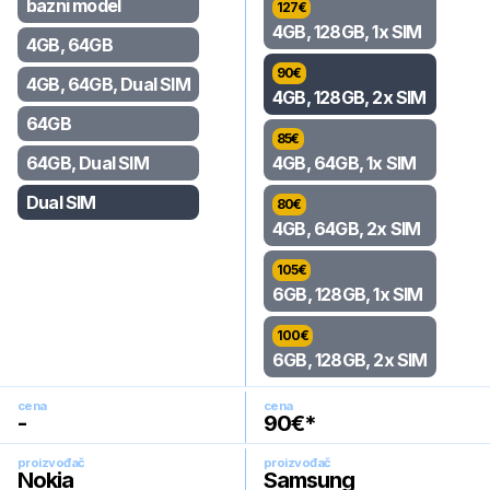
bazni model
127
€
4GB, 128GB, 1x SIM
4GB, 64GB
90
€
4GB, 64GB, Dual SIM
4GB, 128GB, 2x SIM
64GB
85
€
64GB, Dual SIM
4GB, 64GB, 1x SIM
Dual SIM
80
€
4GB, 64GB, 2x SIM
105
€
6GB, 128GB, 1x SIM
100
€
6GB, 128GB, 2x SIM
cena
cena
-
90
€*
proizvođač
proizvođač
Nokia
Samsung