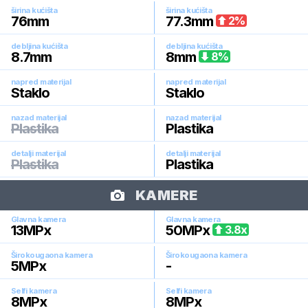
širina kućišta
širina kućišta
76
mm
77.3
mm
2
%
debljina kućišta
debljina kućišta
8.7
mm
8
mm
8
%
napred materijal
napred materijal
Staklo
Staklo
nazad materijal
nazad materijal
Plastika
Plastika
detalji materijal
detalji materijal
Plastika
Plastika
KAMERE
Glavna kamera
Glavna kamera
13
MPx
50
MPx
3.8
x
Širokougaona kamera
Širokougaona kamera
5
MPx
-
Selfi kamera
Selfi kamera
8
MPx
8
MPx