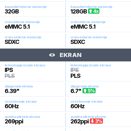
kapacitet interne memorije
kapacitet interne memorije
32
GB
128
GB
4
x
vrsta interne memorije
vrsta interne memorije
eMMC 5.1
eMMC 5.1
vrsta externe memorije
vrsta externe memorije
SDXC
SDXC
EKRAN
tehnologija izrade ekrana
tehnologija izrade ekrana
IPS
IPS
PLS
PLS
dijagonala ekrana
dijagonala ekrana
6.39
"
6.7
"
5
%
osvežavanje ekrana
osvežavanje ekrana
60
Hz
60
Hz
gustina piksela ekrana
gustina piksela ekrana
269
ppi
262
ppi
3
%