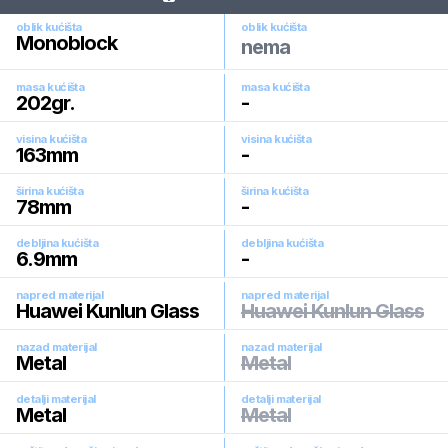
oblik kućišta
oblik kućišta
Monoblock
nema
masa kućišta
masa kućišta
202
gr.
-
visina kućišta
visina kućišta
163
mm
-
širina kućišta
širina kućišta
78
mm
-
debljina kućišta
debljina kućišta
6.9
mm
-
napred materijal
napred materijal
Huawei Kunlun Glass
Huawei Kunlun Glass
nazad materijal
nazad materijal
Metal
Metal
detalji materijal
detalji materijal
Metal
Metal