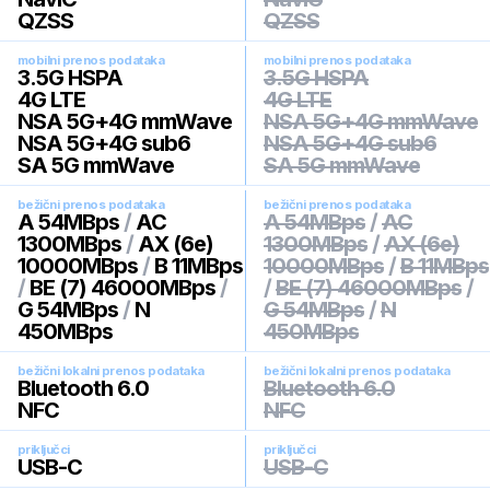
QZSS
QZSS
mobilni prenos podataka
mobilni prenos podataka
3.5G HSPA
3.5G HSPA
4G LTE
4G LTE
NSA 5G+4G mmWave
NSA 5G+4G mmWave
NSA 5G+4G sub6
NSA 5G+4G sub6
SA 5G mmWave
SA 5G mmWave
bežični prenos podataka
bežični prenos podataka
A 54MBps
/
AC
A 54MBps
/
AC
1300MBps
/
AX (6e)
1300MBps
/
AX (6e)
10000MBps
/
B 11MBps
10000MBps
/
B 11MBps
/
BE (7) 46000MBps
/
/
BE (7) 46000MBps
/
G 54MBps
/
N
G 54MBps
/
N
450MBps
450MBps
bežični lokalni prenos podataka
bežični lokalni prenos podataka
Bluetooth 6.0
Bluetooth 6.0
NFC
NFC
priključci
priključci
USB-C
USB-C