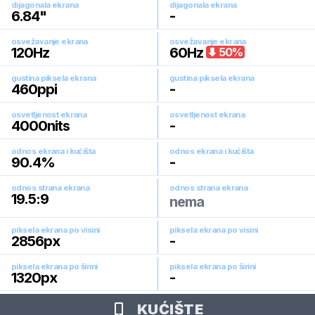
dijagonala ekrana
dijagonala ekrana
6.84
"
-
osvežavanje ekrana
osvežavanje ekrana
120
Hz
60
Hz
50
%
gustina piksela ekrana
gustina piksela ekrana
460
ppi
-
osvetljenost ekrana
osvetljenost ekrana
4000
nits
-
odnos ekrana i kućišta
odnos ekrana i kućišta
90.4
%
-
odnos strana ekrana
odnos strana ekrana
19.5:9
nema
piksela ekrana po visini
piksela ekrana po visini
2856
px
-
piksela ekrana po širini
piksela ekrana po širini
1320
px
-
KUĆIŠTE