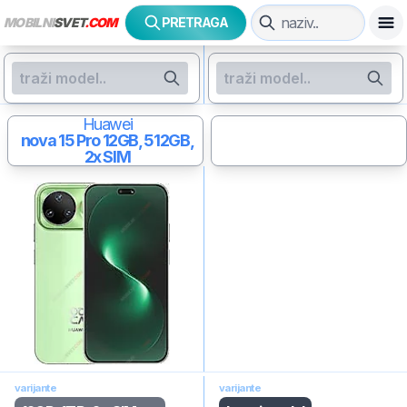
MOBILNI
SVET
.COM
PRETRAGA
Huawei
nova 15 Pro
12GB, 512GB,
2x SIM
varijante
varijante