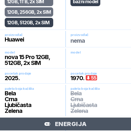
12GB, 1TB, 2x SIM
bazni model
12GB, 256GB, 2x SIM
12GB, 512GB, 2x SIM
proizvođač
proizvođač
Huawei
nema
model
model
nova 15 Pro 12GB,
512GB, 2x SIM
pocetak prodaje
pocetak prodaje
2025
.
1970
.
55
paleta boja kućišta
paleta boja kućišta
Bela
Bela
Crna
Crna
Ljubičasta
Ljubičasta
Zelena
Zelena
ENERGIJA