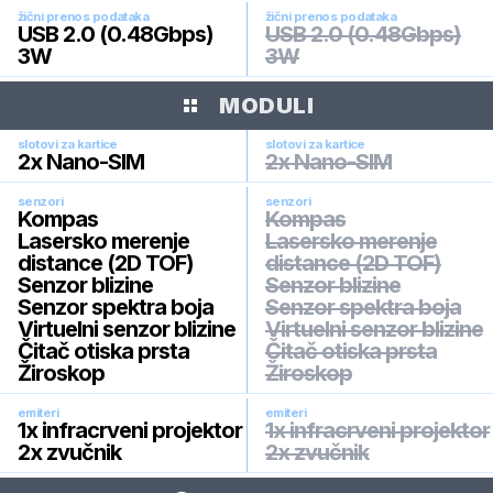
žični prenos podataka
žični prenos podataka
USB 2.0 (0.48Gbps)
USB 2.0 (0.48Gbps)
3W
3W
MODULI
slotovi za kartice
slotovi za kartice
2x Nano-SIM
2x Nano-SIM
senzori
senzori
Kompas
Kompas
Lasersko merenje
Lasersko merenje
distance (2D TOF)
distance (2D TOF)
Senzor blizine
Senzor blizine
Senzor spektra boja
Senzor spektra boja
Virtuelni senzor blizine
Virtuelni senzor blizine
Čitač otiska prsta
Čitač otiska prsta
Žiroskop
Žiroskop
emiteri
emiteri
1x infracrveni projektor
1x infracrveni projektor
2x zvučnik
2x zvučnik