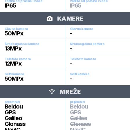
zaštita od prašine i vode
zaštita od prašine i vode
IP65
IP65
KAMERE
Glavna kamera
Glavna kamera
50
MPx
-
Širokougaona kamera
Širokougaona kamera
13
MPx
-
Telefoto kamera
Telefoto kamera
12
MPx
-
Selfi kamera
Selfi kamera
50
MPx
-
MREŽE
prijemnici
prijemnici
Beidou
Beidou
GPS
GPS
Galileo
Galileo
Glonass
Glonass
NavIC
NavIC