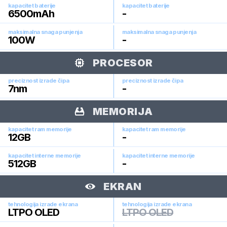
kapacitet baterije
kapacitet baterije
6500
mAh
-
maksimalna snaga punjenja
maksimalna snaga punjenja
100
W
-
PROCESOR
preciznost izrade čipa
preciznost izrade čipa
7
nm
-
MEMORIJA
kapacitet ram memorije
kapacitet ram memorije
12
GB
-
kapacitet interne memorije
kapacitet interne memorije
512
GB
-
EKRAN
tehnologija izrade ekrana
tehnologija izrade ekrana
LTPO OLED
LTPO OLED