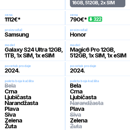
16GB, 512GB, 2x SIM
cena
cena
1112
€*
790
€*
322
proizvođač
proizvođač
Samsung
Honor
model
model
Galaxy S24 Ultra 12GB,
Magic6 Pro 12GB,
1TB, 1x SIM, 1x eSIM
512GB, 1x SIM, 1x eSIM
pocetak prodaje
pocetak prodaje
2024
.
2024
.
paleta boja kućišta
paleta boja kućišta
Bela
Bela
Crna
Crna
Ljubičasta
Ljubičasta
Narandžasta
Narandžasta
Plava
Plava
Siva
Siva
Zelena
Zelena
Žuta
Žuta