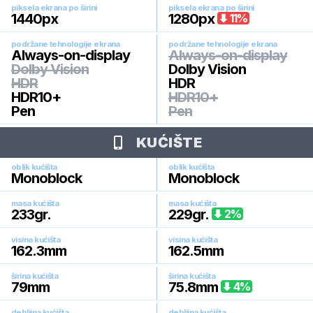
piksela ekrana po širini
piksela ekrana po širini
1440
px
1280
px
11
%
podržane tehnologije ekrana
podržane tehnologije ekrana
Always-on-display
Always-on-display
Dolby Vision
Dolby Vision
HDR
HDR
HDR10+
HDR10+
Pen
Pen
KUĆIŠTE
oblik kućišta
oblik kućišta
Monoblock
Monoblock
masa kućišta
masa kućišta
233
gr.
229
gr.
2
%
visina kućišta
visina kućišta
162.3
mm
162.5
mm
širina kućišta
širina kućišta
79
mm
75.8
mm
4
%
debljina kućišta
debljina kućišta