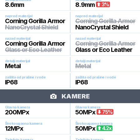
8.6
mm
8.9
mm
3
%
napred materijal
napred materijal
Corning Gorilla Armor
Corning Gorilla Armor
NanoCrystal Shield
NanoCrystal Shield
nazad materijal
nazad materijal
Corning Gorilla Armor
Corning Gorilla Armor
Glass or Eco Leather
Glass or Eco Leather
detalji materijal
detalji materijal
Metal
Metal
zaštita od prašine i vode
zaštita od prašine i vode
IP68
IP68
KAMERE
Glavna kamera
Glavna kamera
200
MPx
50
MPx
75
%
Širokougaona kamera
Širokougaona kamera
12
MPx
50
MPx
4.2
x
Telefoto kamera
Telefoto kamera