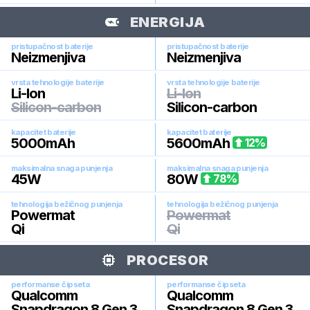
ENERGIJA
pristupačnost baterije
pristupačnost baterije
Neizmenjiva
Neizmenjiva
vrsta tehnologije baterije
vrsta tehnologije baterije
Li-Ion
Li-Ion
Silicon-carbon
Silicon-carbon
kapacitet baterije
kapacitet baterije
5000
mAh
5600
mAh
12
%
maksimalna snaga punjenja
maksimalna snaga punjenja
45
W
80
W
78
%
tehnologija bežičnog punjenja
tehnologija bežičnog punjenja
Powermat
Powermat
Qi
Qi
PROCESOR
performanse čipseta
performanse čipseta
Qualcomm
Qualcomm
Snapdragon 8 Gen 3
Snapdragon 8 Gen 3