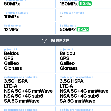
50
MPx
180
MPx
3.6
x
Telefoto+ kamera
Telefoto+ kamera
10
MPx
-
Selfi kamera
Selfi kamera
12
MPx
50
MPx
4.2
x
MREŽE
prijemnici
prijemnici
Beidou
Beidou
GPS
GPS
Galileo
Galileo
Glonass
Glonass
mobilni prenos podataka
mobilni prenos podataka
3.5G HSPA
3.5G HSPA
LTE-A
LTE-A
NSA 5G+4G mmWave
NSA 5G+4G mmWave
NSA 5G+4G sub6
NSA 5G+4G sub6
SA 5G mmWave
SA 5G mmWave
bežični prenos podataka
bežični prenos podataka