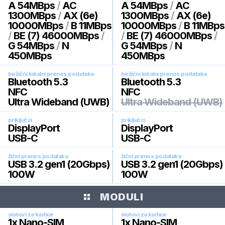
A 54MBps
/
AC
A 54MBps
/
AC
1300MBps
/
AX (6e)
1300MBps
/
AX (6e)
10000MBps
/
B 11MBps
10000MBps
/
B 11MBps
/
BE (7) 46000MBps
/
/
BE (7) 46000MBps
/
G 54MBps
/
N
G 54MBps
/
N
450MBps
450MBps
bežični lokalni prenos podataka
bežični lokalni prenos podataka
Bluetooth 5.3
Bluetooth 5.3
NFC
NFC
Ultra Wideband (UWB)
Ultra Wideband (UWB)
priključci
priključci
DisplayPort
DisplayPort
USB-C
USB-C
žični prenos podataka
žični prenos podataka
USB 3.2 gen1 (20Gbps)
USB 3.2 gen1 (20Gbps)
100W
100W
MODULI
slotovi za kartice
slotovi za kartice
1x Nano-SIM
1x Nano-SIM