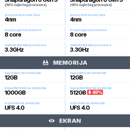
(96% najbržeg procesora)
(96% najbržeg procesora)
preciznost izrade čipa
preciznost izrade čipa
4
nm
4
nm
broj jezgara procesora
broj jezgara procesora
8
core
8
core
maksimalni takt procesora
maksimalni takt procesora
3.3
GHz
3.3
GHz
MEMORIJA
kapacitet ram memorije
kapacitet ram memorije
12
GB
12
GB
kapacitet interne memorije
kapacitet interne memorije
1000
GB
512
GB
49
%
vrsta interne memorije
vrsta interne memorije
UFS 4.0
UFS 4.0
EKRAN