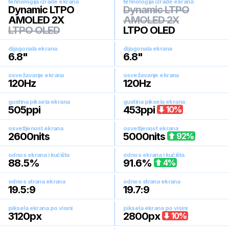
tehnologija izrade ekrana
tehnologija izrade ekrana
Dynamic LTPO
Dynamic LTPO
AMOLED 2X
AMOLED 2X
LTPO OLED
LTPO OLED
dijagonala ekrana
dijagonala ekrana
6.8
"
6.8
"
osvežavanje ekrana
osvežavanje ekrana
120
Hz
120
Hz
gustina piksela ekrana
gustina piksela ekrana
505
ppi
453
ppi
10
%
osvetljenost ekrana
osvetljenost ekrana
2600
nits
5000
nits
92
%
odnos ekrana i kućišta
odnos ekrana i kućišta
88.5
%
91.6
%
4
%
odnos strana ekrana
odnos strana ekrana
19.5:9
19.7:9
piksela ekrana po visini
piksela ekrana po visini
3120
px
2800
px
10
%