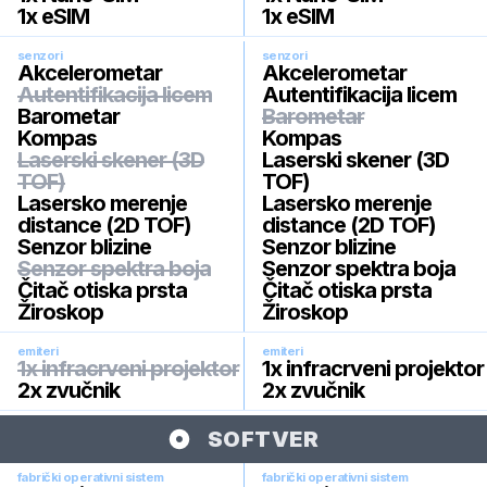
1x eSIM
1x eSIM
senzori
senzori
Akcelerometar
Akcelerometar
Autentifikacija licem
Autentifikacija licem
Barometar
Barometar
Kompas
Kompas
Laserski skener (3D
Laserski skener (3D
TOF)
TOF)
Lasersko merenje
Lasersko merenje
distance (2D TOF)
distance (2D TOF)
Senzor blizine
Senzor blizine
Senzor spektra boja
Senzor spektra boja
Čitač otiska prsta
Čitač otiska prsta
Žiroskop
Žiroskop
emiteri
emiteri
1x infracrveni projektor
1x infracrveni projektor
2x zvučnik
2x zvučnik
SOFTVER
fabrički operativni sistem
fabrički operativni sistem