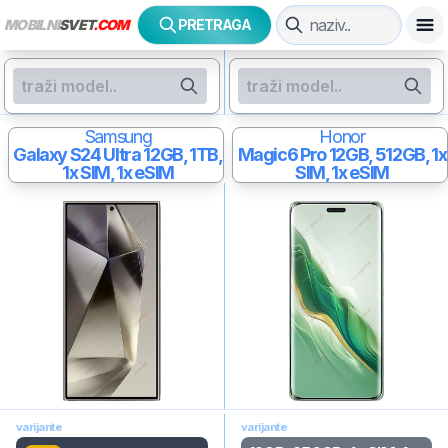
MOBILNI
SVET
.COM
PRETRAGA
Samsung
Honor
Galaxy S24 Ultra
12GB, 1TB,
Magic6 Pro
12GB, 512GB, 1x
1x SIM, 1x eSIM
SIM, 1x eSIM
varijante
varijante