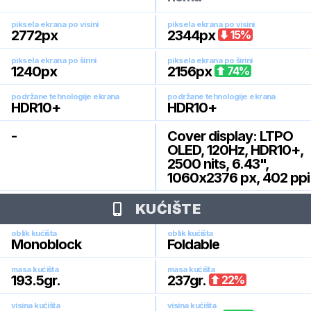
piksela ekrana po visini
piksela ekrana po visini
2772
px
2344
px
15
%
piksela ekrana po širini
piksela ekrana po širini
1240
px
2156
px
74
%
podržane tehnologije ekrana
podržane tehnologije ekrana
HDR10+
HDR10+
-
Cover display: LTPO
OLED, 120Hz, HDR10+,
2500 nits, 6.43",
1060x2376 px, 402 ppi
KUĆIŠTE
oblik kućišta
oblik kućišta
Monoblock
Foldable
masa kućišta
masa kućišta
193.5
gr.
237
gr.
22
%
visina kućišta
visina kućišta