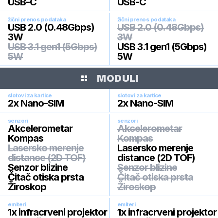
USB-C
USB-C
žični prenos podataka
žični prenos podataka
USB 2.0 (0.48Gbps)
USB 2.0 (0.48Gbps)
3W
3W
USB 3.1 gen1 (5Gbps)
USB 3.1 gen1 (5Gbps)
5W
5W
MODULI
slotovi za kartice
slotovi za kartice
2x Nano-SIM
2x Nano-SIM
senzori
senzori
Akcelerometar
Akcelerometar
Kompas
Kompas
Lasersko merenje
Lasersko merenje
distance (2D TOF)
distance (2D TOF)
Senzor blizine
Senzor blizine
Čitač otiska prsta
Čitač otiska prsta
Žiroskop
Žiroskop
emiteri
emiteri
1x infracrveni projektor
1x infracrveni projektor