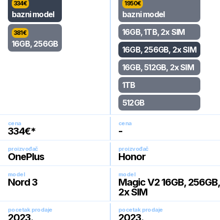
334
€
1950
€
bazni model
bazni model
16GB, 1TB, 2x SIM
381
€
16GB, 256GB
16GB, 256GB, 2x SIM
16GB, 512GB, 2x SIM
1TB
512GB
cena
cena
334
€*
-
proizvođač
proizvođač
OnePlus
Honor
model
model
Nord 3
Magic V2 16GB, 256GB,
2x SIM
pocetak prodaje
pocetak prodaje
2023
.
2023
.