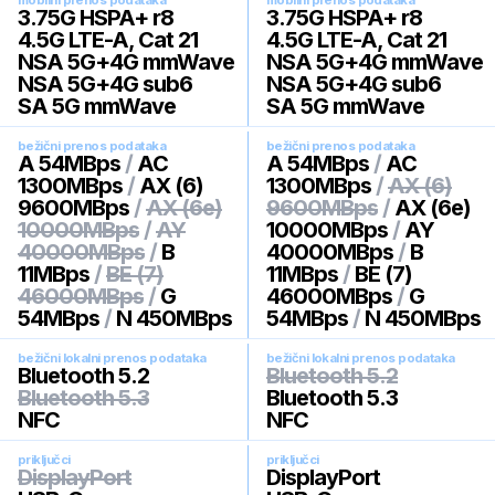
mobilni prenos podataka
mobilni prenos podataka
3.75G HSPA+ r8
3.75G HSPA+ r8
4.5G LTE-A, Cat 21
4.5G LTE-A, Cat 21
NSA 5G+4G mmWave
NSA 5G+4G mmWave
NSA 5G+4G sub6
NSA 5G+4G sub6
SA 5G mmWave
SA 5G mmWave
bežični prenos podataka
bežični prenos podataka
A 54MBps
/
AC
A 54MBps
/
AC
1300MBps
/
AX (6)
1300MBps
/
AX (6)
9600MBps
/
AX (6e)
9600MBps
/
AX (6e)
10000MBps
/
AY
10000MBps
/
AY
40000MBps
/
B
40000MBps
/
B
11MBps
/
BE (7)
11MBps
/
BE (7)
46000MBps
/
G
46000MBps
/
G
54MBps
/
N 450MBps
54MBps
/
N 450MBps
bežični lokalni prenos podataka
bežični lokalni prenos podataka
Bluetooth 5.2
Bluetooth 5.2
Bluetooth 5.3
Bluetooth 5.3
NFC
NFC
priključci
priključci
DisplayPort
DisplayPort