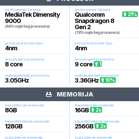
performanse čipseta
performanse čipseta
MediaTek Dimensity
Qualcomm
21
%
9000
Snapdragon 8
Gen 2
(64% najbržeg procesora)
(78% najbržeg procesora)
preciznost izrade čipa
preciznost izrade čipa
4
nm
4
nm
broj jezgara procesora
broj jezgara procesora
8
core
9
core
1
maksimalni takt procesora
maksimalni takt procesora
3.05
GHz
3.36
GHz
10
%
MEMORIJA
kapacitet ram memorije
kapacitet ram memorije
8
GB
16
GB
2
x
kapacitet interne memorije
kapacitet interne memorije
128
GB
256
GB
2
x
vrsta interne memorije
vrsta interne memorije