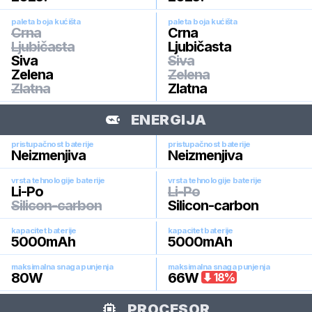
paleta boja kućišta
paleta boja kućišta
Crna
Crna
Ljubičasta
Ljubičasta
Siva
Siva
Zelena
Zelena
Zlatna
Zlatna
ENERGIJA
pristupačnost baterije
pristupačnost baterije
Neizmenjiva
Neizmenjiva
vrsta tehnologije baterije
vrsta tehnologije baterije
Li-Po
Li-Po
Silicon-carbon
Silicon-carbon
kapacitet baterije
kapacitet baterije
5000
mAh
5000
mAh
maksimalna snaga punjenja
maksimalna snaga punjenja
80
W
66
W
18
%
PROCESOR