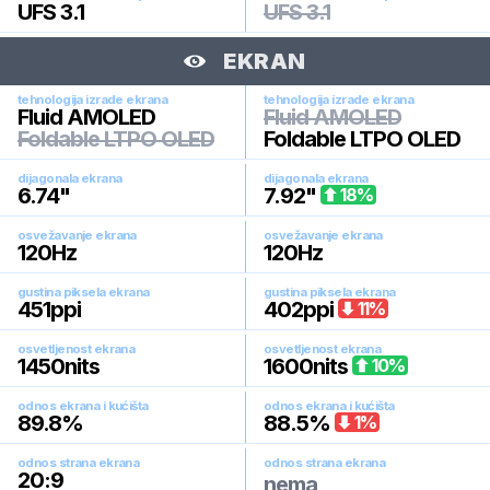
UFS 3.1
UFS 3.1
EKRAN
tehnologija izrade ekrana
tehnologija izrade ekrana
Fluid AMOLED
Fluid AMOLED
Foldable LTPO OLED
Foldable LTPO OLED
dijagonala ekrana
dijagonala ekrana
6.74
"
7.92
"
18
%
osvežavanje ekrana
osvežavanje ekrana
120
Hz
120
Hz
gustina piksela ekrana
gustina piksela ekrana
451
ppi
402
ppi
11
%
osvetljenost ekrana
osvetljenost ekrana
1450
nits
1600
nits
10
%
odnos ekrana i kućišta
odnos ekrana i kućišta
89.8
%
88.5
%
1
%
odnos strana ekrana
odnos strana ekrana
20:9
nema