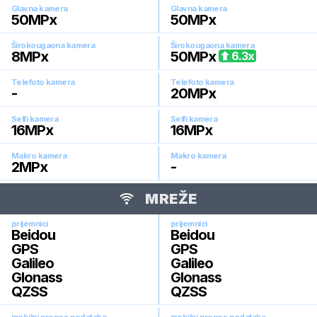
Glavna kamera
Glavna kamera
50
MPx
50
MPx
Širokougaona kamera
Širokougaona kamera
8
MPx
50
MPx
6.3
x
Telefoto kamera
Telefoto kamera
-
20
MPx
Selfi kamera
Selfi kamera
16
MPx
16
MPx
Makro kamera
Makro kamera
2
MPx
-
MREŽE
prijemnici
prijemnici
Beidou
Beidou
GPS
GPS
Galileo
Galileo
Glonass
Glonass
QZSS
QZSS