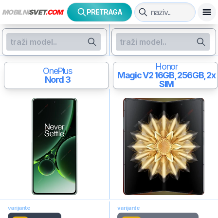
MOBILNI
SVET
.COM
PRETRAGA
Honor
OnePlus
Magic V2
16GB, 256GB, 2x
Nord 3
SIM
varijante
varijante