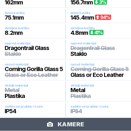
162
mm
156.7
mm
3
%
širina kućišta
širina kućišta
75.1
mm
145.4
mm
94
%
debljina kućišta
debljina kućišta
8.2
mm
4.8
mm
41
%
napred materijal
napred materijal
Dragontrail Glass
Dragontrail Glass
Staklo
Staklo
nazad materijal
nazad materijal
Corning Gorilla Glass 5
Corning Gorilla Glass 5
Glass or Eco Leather
Glass or Eco Leather
detalji materijal
detalji materijal
Metal
Metal
Plastika
Plastika
zaštita od prašine i vode
zaštita od prašine i vode
IP54
IP54
KAMERE