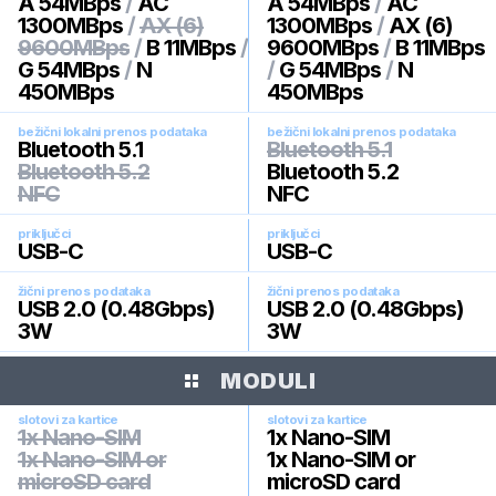
A 54MBps
/
AC
A 54MBps
/
AC
1300MBps
/
AX (6)
1300MBps
/
AX (6)
9600MBps
/
B 11MBps
/
9600MBps
/
B 11MBps
G 54MBps
/
N
/
G 54MBps
/
N
450MBps
450MBps
bežični lokalni prenos podataka
bežični lokalni prenos podataka
Bluetooth 5.1
Bluetooth 5.1
Bluetooth 5.2
Bluetooth 5.2
NFC
NFC
priključci
priključci
USB-C
USB-C
žični prenos podataka
žični prenos podataka
USB 2.0 (0.48Gbps)
USB 2.0 (0.48Gbps)
3W
3W
MODULI
slotovi za kartice
slotovi za kartice
1x Nano-SIM
1x Nano-SIM
1x Nano-SIM or
1x Nano-SIM or
microSD card
microSD card