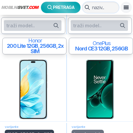
MOBILNI
SVET
.COM
PRETRAGA
Honor
OnePlus
200 Lite
12GB, 256GB, 2x
Nord CE3
12GB, 256GB
SIM
varijante
varijante