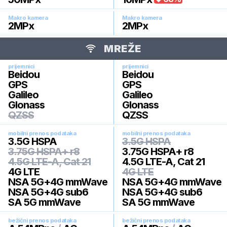
Makro kamera
Makro kamera
2
MPx
2
MPx
MREŽE
prijemnici
prijemnici
Beidou
Beidou
GPS
GPS
Galileo
Galileo
Glonass
Glonass
QZSS
QZSS
mobilni prenos podataka
mobilni prenos podataka
3.5G HSPA
3.5G HSPA
3.75G HSPA+ r8
3.75G HSPA+ r8
4.5G LTE-A, Cat 21
4.5G LTE-A, Cat 21
4G LTE
4G LTE
NSA 5G+4G mmWave
NSA 5G+4G mmWave
NSA 5G+4G sub6
NSA 5G+4G sub6
SA 5G mmWave
SA 5G mmWave
bežični prenos podataka
bežični prenos podataka