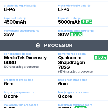
vrsta tehnologije baterije
vrsta tehnologije baterije
Li-Po
Li-Po
kapacitet baterije
kapacitet baterije
4500
mAh
5000
mAh
11
%
maksimalna snaga punjenja
maksimalna snaga punjenja
35
W
80
W
2.3
x
PROCESOR
performanse čipseta
performanse čipseta
MediaTek Dimensity
Qualcomm
50
%
6080
Snapdragon
782G
(30% najbržeg procesora)
(45% najbržeg procesora)
preciznost izrade čipa
preciznost izrade čipa
6
nm
6
nm
broj jezgara procesora
broj jezgara procesora
8
core
8
core
maksimalni takt procesora
maksimalni takt procesora