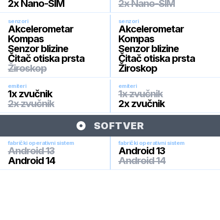
2x Nano-SIM
2x Nano-SIM
senzori
senzori
Akcelerometar
Akcelerometar
Kompas
Kompas
Senzor blizine
Senzor blizine
Čitač otiska prsta
Čitač otiska prsta
Žiroskop
Žiroskop
emiteri
emiteri
1x zvučnik
1x zvučnik
2x zvučnik
2x zvučnik
SOFTVER
fabrički operativni sistem
fabrički operativni sistem
Android 13
Android 13
Android 14
Android 14