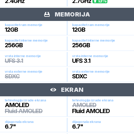
2.4
GHz
2.7
GHz
13
%
MEMORIJA
kapacitet ram memorije
kapacitet ram memorije
12
GB
12
GB
kapacitet interne memorije
kapacitet interne memorije
256
GB
256
GB
vrsta interne memorije
vrsta interne memorije
UFS 3.1
UFS 3.1
vrsta externe memorije
vrsta externe memorije
SDXC
SDXC
EKRAN
tehnologija izrade ekrana
tehnologija izrade ekrana
AMOLED
AMOLED
Fluid AMOLED
Fluid AMOLED
dijagonala ekrana
dijagonala ekrana
6.7
"
6.7
"