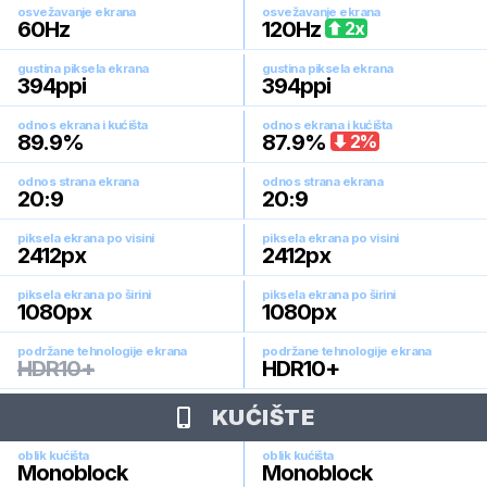
osvežavanje ekrana
osvežavanje ekrana
60
Hz
120
Hz
2
x
gustina piksela ekrana
gustina piksela ekrana
394
ppi
394
ppi
odnos ekrana i kućišta
odnos ekrana i kućišta
89.9
%
87.9
%
2
%
odnos strana ekrana
odnos strana ekrana
20:9
20:9
piksela ekrana po visini
piksela ekrana po visini
2412
px
2412
px
piksela ekrana po širini
piksela ekrana po širini
1080
px
1080
px
podržane tehnologije ekrana
podržane tehnologije ekrana
HDR10+
HDR10+
KUĆIŠTE
oblik kućišta
oblik kućišta
Monoblock
Monoblock