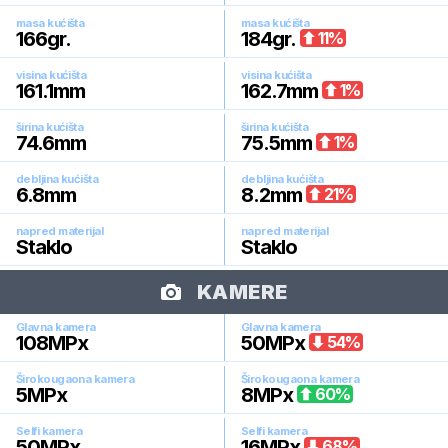
masa kućišta
masa kućišta
166
gr.
184
gr.
11
%
visina kućišta
visina kućišta
161.1
mm
162.7
mm
1
%
širina kućišta
širina kućišta
74.6
mm
75.5
mm
1
%
debljina kućišta
debljina kućišta
6.8
mm
8.2
mm
21
%
napred materijal
napred materijal
Staklo
Staklo
KAMERE
Glavna kamera
Glavna kamera
108
MPx
50
MPx
54
%
Širokougaona kamera
Širokougaona kamera
5
MPx
8
MPx
60
%
Selfi kamera
Selfi kamera
50
MPx
16
MPx
68
%