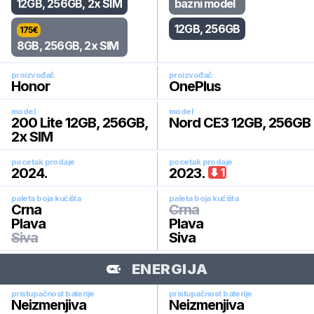
12GB, 256GB, 2x SIM
bazni model
12GB, 256GB
175
€
8GB, 256GB, 2x SIM
proizvođač
proizvođač
Honor
OnePlus
model
model
200 Lite 12GB, 256GB,
Nord CE3 12GB, 256GB
2x SIM
pocetak prodaje
pocetak prodaje
2024
.
2023
.
1
paleta boja kućišta
paleta boja kućišta
Crna
Crna
Plava
Plava
Siva
Siva
ENERGIJA
pristupačnost baterije
pristupačnost baterije
Neizmenjiva
Neizmenjiva