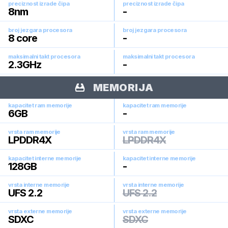
preciznost izrade čipa
preciznost izrade čipa
8
nm
-
broj jezgara procesora
broj jezgara procesora
8
core
-
maksimalni takt procesora
maksimalni takt procesora
2.3
GHz
-
MEMORIJA
kapacitet ram memorije
kapacitet ram memorije
6
GB
-
vrsta ram memorije
vrsta ram memorije
LPDDR4X
LPDDR4X
kapacitet interne memorije
kapacitet interne memorije
128
GB
-
vrsta interne memorije
vrsta interne memorije
UFS 2.2
UFS 2.2
vrsta externe memorije
vrsta externe memorije
SDXC
SDXC