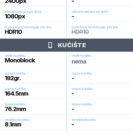
2400
px
-
piksela ekrana po širini
piksela ekrana po širini
1080
px
-
podržane tehnologije ekrana
podržane tehnologije ekrana
HDR10
HDR10
KUĆIŠTE
oblik kućišta
oblik kućišta
Monoblock
nema
masa kućišta
masa kućišta
192
gr.
-
visina kućišta
visina kućišta
164.5
mm
-
širina kućišta
širina kućišta
76.2
mm
-
debljina kućišta
debljina kućišta
8.1
mm
-