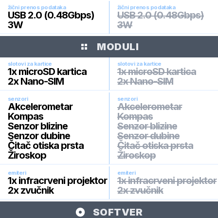
žični prenos podataka
žični prenos podataka
USB 2.0 (0.48Gbps)
USB 2.0 (0.48Gbps)
3W
3W
MODULI
slotovi za kartice
slotovi za kartice
1x microSD kartica
1x microSD kartica
2x Nano-SIM
2x Nano-SIM
senzori
senzori
Akcelerometar
Akcelerometar
Kompas
Kompas
Senzor blizine
Senzor blizine
Senzor dubine
Senzor dubine
Čitač otiska prsta
Čitač otiska prsta
Žiroskop
Žiroskop
emiteri
emiteri
1x infracrveni projektor
1x infracrveni projektor
2x zvučnik
2x zvučnik
SOFTVER