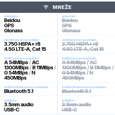
MREŽE
prijemnici
prijemnici
Beidou
Beidou
GPS
GPS
Glonass
Glonass
mobilni prenos podataka
mobilni prenos podataka
3.75G HSPA+ r8
3.75G HSPA+ r8
4.5G LTE-A, Cat 15
4.5G LTE-A, Cat 15
bežični prenos podataka
bežični prenos podataka
A 54MBps
/
AC
A 54MBps
/
AC
1300MBps
/
B 11MBps
/
1300MBps
/
B 11MBps
/
G 54MBps
/
N
G 54MBps
/
N
450MBps
450MBps
bežični lokalni prenos podataka
bežični lokalni prenos podataka
Bluetooth 5.1
Bluetooth 5.1
priključci
priključci
3.5mm audio
3.5mm audio
USB-C
USB-C