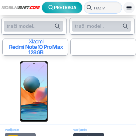
MOBILNI
SVET
.COM
PRETRAGA
Xiaomi
Redmi Note 10 Pro Max
128GB
varijante
varijante