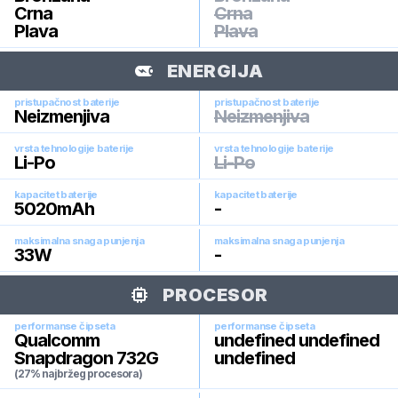
Crna
Crna
Plava
Plava
ENERGIJA
pristupačnost baterije
pristupačnost baterije
Neizmenjiva
Neizmenjiva
vrsta tehnologije baterije
vrsta tehnologije baterije
Li-Po
Li-Po
kapacitet baterije
kapacitet baterije
5020
mAh
-
maksimalna snaga punjenja
maksimalna snaga punjenja
33
W
-
PROCESOR
performanse čipseta
performanse čipseta
Qualcomm
undefined undefined
Snapdragon 732G
undefined
(27% najbržeg procesora)