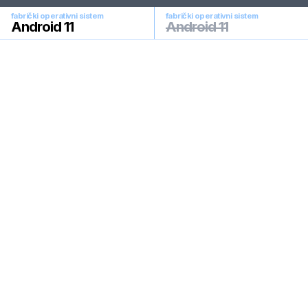
fabrički operativni sistem
fabrički operativni sistem
Android 11
Android 11