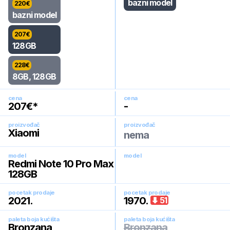
bazni model
220
€
bazni model
207
€
128GB
228
€
8GB, 128GB
cena
cena
207
€*
-
proizvođač
proizvođač
Xiaomi
nema
model
model
Redmi Note 10 Pro Max
128GB
pocetak prodaje
pocetak prodaje
2021
.
1970
.
51
paleta boja kućišta
paleta boja kućišta
Bronzana
Bronzana