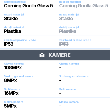
napred materijal
napred materijal
Corning Gorilla Glass 5
Corning Gorilla Glass 5
nazad materijal
nazad materijal
Staklo
Staklo
detalji materijal
detalji materijal
Plastika
Plastika
zaštita od prašine i vode
zaštita od prašine i vode
IP53
IP53
KAMERE
Glavna kamera
Glavna kamera
108
MPx
-
Širokougaona kamera
Širokougaona kamera
8
MPx
-
Selfi kamera
Selfi kamera
16
MPx
-
Makro kamera
Makro kamera
5
MPx
-