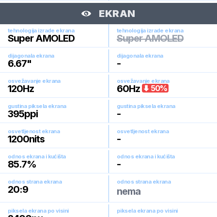
EKRAN
tehnologija izrade ekrana
tehnologija izrade ekrana
Super AMOLED
Super AMOLED
dijagonala ekrana
dijagonala ekrana
6.67
"
-
osvežavanje ekrana
osvežavanje ekrana
120
Hz
60
Hz
50
%
gustina piksela ekrana
gustina piksela ekrana
395
ppi
-
osvetljenost ekrana
osvetljenost ekrana
1200
nits
-
odnos ekrana i kućišta
odnos ekrana i kućišta
85.7
%
-
odnos strana ekrana
odnos strana ekrana
20:9
nema
piksela ekrana po visini
piksela ekrana po visini