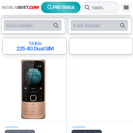
MOBILNI
SVET
.COM
PRETRAGA
Nokia
225 4G
Dual SIM
varijante
varijante