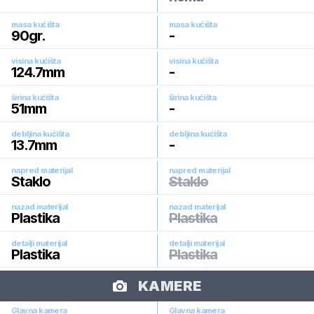
masa kućišta
masa kućišta
90
gr.
-
visina kućišta
visina kućišta
124.7
mm
-
širina kućišta
širina kućišta
51
mm
-
debljina kućišta
debljina kućišta
13.7
mm
-
napred materijal
napred materijal
Staklo
Staklo
nazad materijal
nazad materijal
Plastika
Plastika
detalji materijal
detalji materijal
Plastika
Plastika
KAMERE
Glavna kamera
Glavna kamera