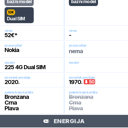
bazni model
bazni model
52
€
Dual SIM
cena
cena
52
€*
-
proizvođač
proizvođač
Nokia
nema
model
model
225 4G Dual SIM
pocetak prodaje
pocetak prodaje
2020
.
1970
.
50
paleta boja kućišta
paleta boja kućišta
Bronzana
Bronzana
Crna
Crna
Plava
Plava
ENERGIJA