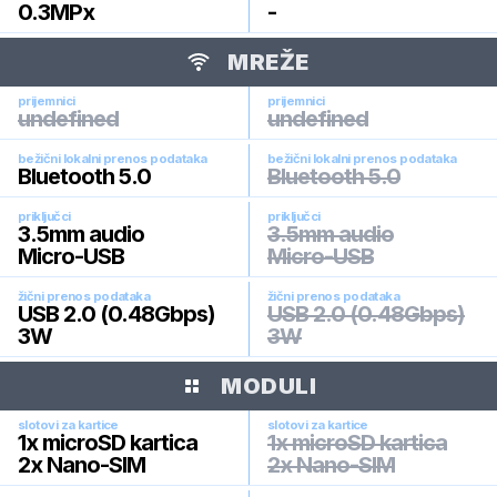
0.3
MPx
-
MREŽE
prijemnici
prijemnici
undefined
undefined
bežični lokalni prenos podataka
bežični lokalni prenos podataka
Bluetooth 5.0
Bluetooth 5.0
priključci
priključci
3.5mm audio
3.5mm audio
Micro-USB
Micro-USB
žični prenos podataka
žični prenos podataka
USB 2.0 (0.48Gbps)
USB 2.0 (0.48Gbps)
3W
3W
MODULI
slotovi za kartice
slotovi za kartice
1x microSD kartica
1x microSD kartica
2x Nano-SIM
2x Nano-SIM