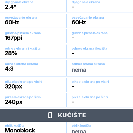
dijagonala ekrana
dijagonala ekrana
2.4
"
-
osvežavanje ekrana
osvežavanje ekrana
60
Hz
60
Hz
gustina piksela ekrana
gustina piksela ekrana
167
ppi
-
odnos ekrana i kućišta
odnos ekrana i kućišta
28
%
-
odnos strana ekrana
odnos strana ekrana
4:3
nema
piksela ekrana po visini
piksela ekrana po visini
320
px
-
piksela ekrana po širini
piksela ekrana po širini
240
px
-
KUĆIŠTE
oblik kućišta
oblik kućišta
Monoblock
nema