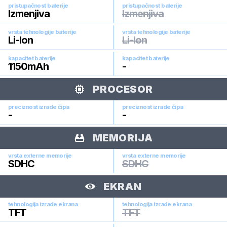
pristupačnost baterije
pristupačnost baterije
Izmenjiva
Izmenjiva
vrsta tehnologije baterije
vrsta tehnologije baterije
Li-Ion
Li-Ion
kapacitet baterije
kapacitet baterije
1150
mAh
-
PROCESOR
preciznost izrade čipa
preciznost izrade čipa
-
-
MEMORIJA
vrsta externe memorije
vrsta externe memorije
SDHC
SDHC
EKRAN
tehnologija izrade ekrana
tehnologija izrade ekrana
TFT
TFT