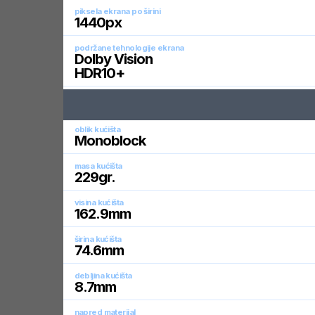
piksela ekrana po širini
1440
px
podržane tehnologije ekrana
Dolby Vision
HDR10+
oblik kućišta
Monoblock
masa kućišta
229
gr.
visina kućišta
162.9
mm
širina kućišta
74.6
mm
debljina kućišta
8.7
mm
napred materijal