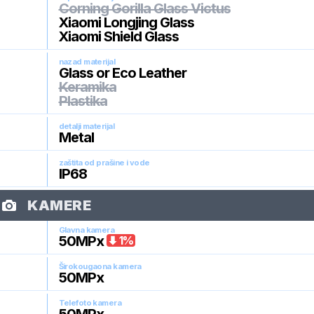
Corning Gorilla Glass Victus
Xiaomi Longjing Glass
Xiaomi Shield Glass
nazad materijal
Glass or Eco Leather
Keramika
Plastika
detalji materijal
Metal
zaštita od prašine i vode
IP68
KAMERE
Glavna kamera
50
MPx
1
%
Širokougaona kamera
50
MPx
Telefoto kamera