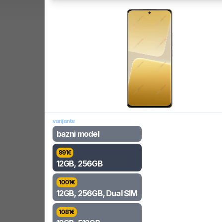
varijante
bazni model
991
€
12GB, 256GB
1001
€
12GB, 256GB, Dual SIM
1081
€