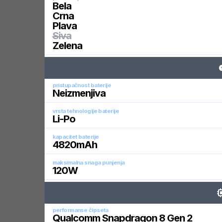
Bela
Crna
Plava
Siva
Zelena
pristupačnost baterije
Neizmenjiva
vrsta tehnologije baterije
Li-Po
kapacitet baterije
4820
mAh
maksimalna snaga punjenja
120
W
performanse čipseta
Qualcomm Snapdragon 8 Gen 2