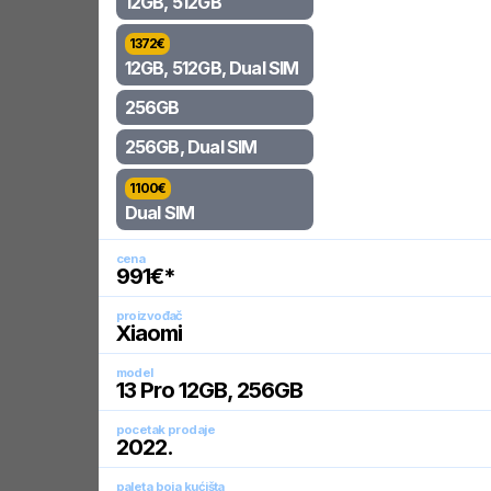
12GB, 512GB
1372
€
12GB, 512GB, Dual SIM
256GB
256GB, Dual SIM
1100
€
Dual SIM
cena
991
€*
proizvođač
Xiaomi
model
13 Pro 12GB, 256GB
pocetak prodaje
2022
.
paleta boja kućišta