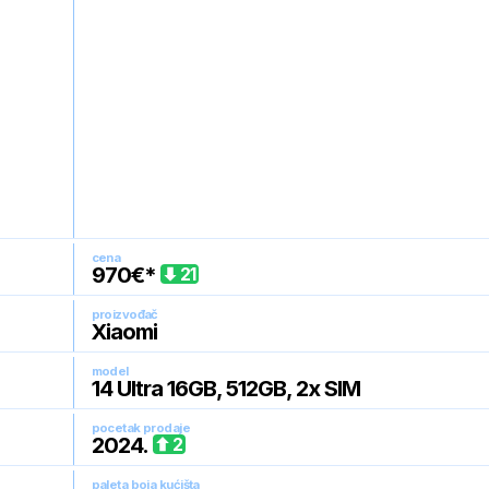
cena
970
€*
21
proizvođač
Xiaomi
model
14 Ultra 16GB, 512GB, 2x SIM
pocetak prodaje
2024
.
2
paleta boja kućišta