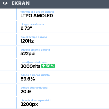
EKRAN
tehnologija izrade ekrana
LTPO AMOLED
dijagonala ekrana
6.73
"
osvežavanje ekrana
120
Hz
gustina piksela ekrana
522
ppi
osvetljenost ekrana
3000
nits
58
%
odnos ekrana i kućišta
89.6
%
odnos strana ekrana
20:9
piksela ekrana po visini
3200
px