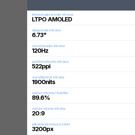
tehnologija izrade ekrana
LTPO AMOLED
dijagonala ekrana
6.73
"
osvežavanje ekrana
120
Hz
gustina piksela ekrana
522
ppi
osvetljenost ekrana
1900
nits
odnos ekrana i kućišta
89.6
%
odnos strana ekrana
20:9
piksela ekrana po visini
3200
px