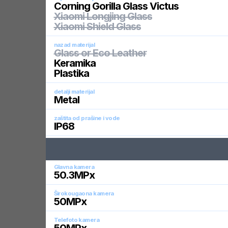
Corning Gorilla Glass Victus
Xiaomi Longjing Glass
Xiaomi Shield Glass
nazad materijal
Glass or Eco Leather
Keramika
Plastika
detalji materijal
Metal
zaštita od prašine i vode
IP68
Glavna kamera
50.3
MPx
Širokougaona kamera
50
MPx
Telefoto kamera