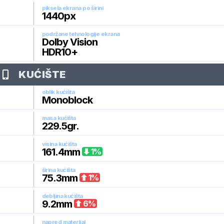
piksela ekrana po širini
1440
px
podržane tehnologije ekrana
Dolby Vision
HDR10+
KUĆIŠTE
oblik kućišta
Monoblock
masa kućišta
229.5
gr.
visina kućišta
161.4
mm
1
%
širina kućišta
75.3
mm
1
%
debljina kućišta
9.2
mm
6
%
napred materijal