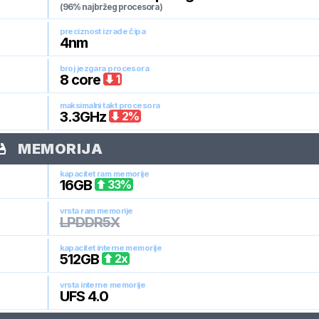
(96% najbržeg procesora)
preciznost izrade čipa
4
nm
broj jezgara procesora
8
core
1
maksimalni takt procesora
3.3
GHz
2
%
MEMORIJA
kapacitet ram memorije
16
GB
33
%
vrsta ram memorije
LPDDR5X
kapacitet interne memorije
512
GB
2
x
vrsta interne memorije
UFS 4.0