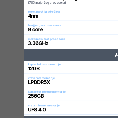
(78% najbržeg procesora)
preciznost izrade čipa
4
nm
broj jezgara procesora
9
core
maksimalni takt procesora
3.36
GHz
kapacitet ram memorije
12
GB
vrsta ram memorije
LPDDR5X
kapacitet interne memorije
256
GB
vrsta interne memorije
UFS 4.0