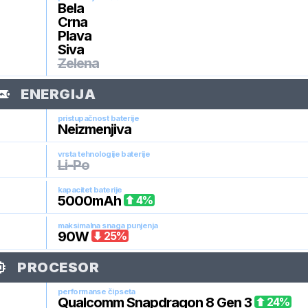
Bela
Crna
Plava
Siva
Zelena
ENERGIJA
pristupačnost baterije
Neizmenjiva
vrsta tehnologije baterije
Li-Po
kapacitet baterije
5000
mAh
4
%
maksimalna snaga punjenja
90
W
25
%
PROCESOR
performanse čipseta
Qualcomm Snapdragon 8 Gen 3
24
%