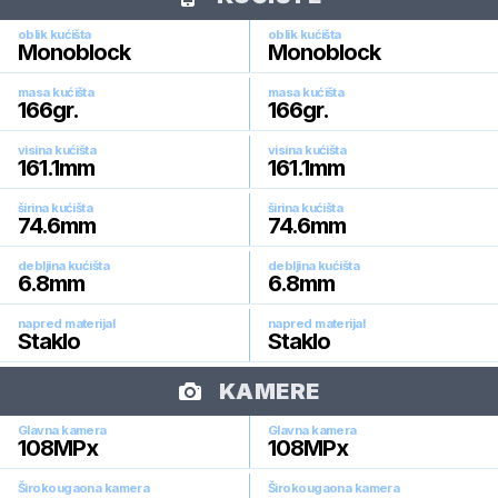
oblik kućišta
oblik kućišta
Monoblock
Monoblock
masa kućišta
masa kućišta
166
gr.
166
gr.
visina kućišta
visina kućišta
161.1
mm
161.1
mm
širina kućišta
širina kućišta
74.6
mm
74.6
mm
debljina kućišta
debljina kućišta
6.8
mm
6.8
mm
napred materijal
napred materijal
Staklo
Staklo
KAMERE
Glavna kamera
Glavna kamera
108
MPx
108
MPx
Širokougaona kamera
Širokougaona kamera