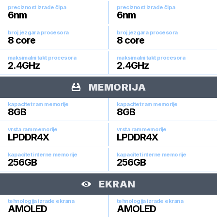
preciznost izrade čipa
preciznost izrade čipa
6
nm
6
nm
broj jezgara procesora
broj jezgara procesora
8
core
8
core
maksimalni takt procesora
maksimalni takt procesora
2.4
GHz
2.4
GHz
MEMORIJA
kapacitet ram memorije
kapacitet ram memorije
8
GB
8
GB
vrsta ram memorije
vrsta ram memorije
LPDDR4X
LPDDR4X
kapacitet interne memorije
kapacitet interne memorije
256
GB
256
GB
EKRAN
tehnologija izrade ekrana
tehnologija izrade ekrana
AMOLED
AMOLED