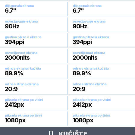
dijagonala ekrana
dijagonala ekrana
6.7
"
6.7
"
osvežavanje ekrana
osvežavanje ekrana
90
Hz
90
Hz
gustina piksela ekrana
gustina piksela ekrana
394
ppi
394
ppi
osvetljenost ekrana
osvetljenost ekrana
2000
nits
2000
nits
odnos ekrana i kućišta
odnos ekrana i kućišta
89.9
%
89.9
%
odnos strana ekrana
odnos strana ekrana
20:9
20:9
piksela ekrana po visini
piksela ekrana po visini
2412
px
2412
px
piksela ekrana po širini
piksela ekrana po širini
1080
px
1080
px
KUĆIŠTE