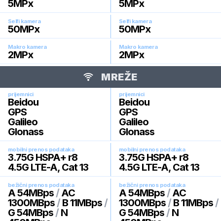
5
MPx
5
MPx
Selfi kamera
Selfi kamera
50
MPx
50
MPx
Makro kamera
Makro kamera
2
MPx
2
MPx
MREŽE
prijemnici
prijemnici
Beidou
Beidou
GPS
GPS
Galileo
Galileo
Glonass
Glonass
mobilni prenos podataka
mobilni prenos podataka
3.75G HSPA+ r8
3.75G HSPA+ r8
4.5G LTE-A, Cat 13
4.5G LTE-A, Cat 13
bežični prenos podataka
bežični prenos podataka
A 54MBps
/
AC
A 54MBps
/
AC
1300MBps
/
B 11MBps
/
1300MBps
/
B 11MBps
/
G 54MBps
/
N
G 54MBps
/
N