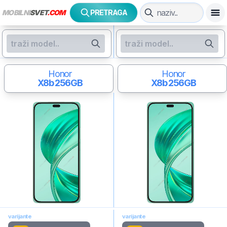
MOBILNI
SVET
.COM
PRETRAGA
Honor
Honor
X8b
256GB
X8b
256GB
varijante
varijante