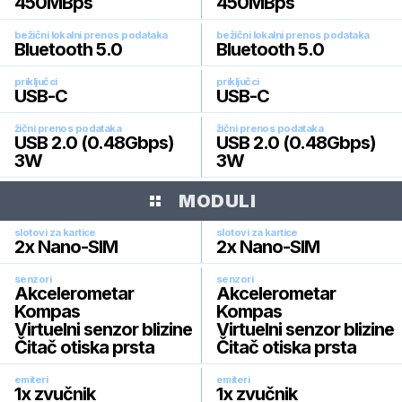
450MBps
450MBps
bežični lokalni prenos podataka
bežični lokalni prenos podataka
Bluetooth 5.0
Bluetooth 5.0
priključci
priključci
USB-C
USB-C
žični prenos podataka
žični prenos podataka
USB 2.0 (0.48Gbps)
USB 2.0 (0.48Gbps)
3W
3W
MODULI
slotovi za kartice
slotovi za kartice
2x Nano-SIM
2x Nano-SIM
senzori
senzori
Akcelerometar
Akcelerometar
Kompas
Kompas
Virtuelni senzor blizine
Virtuelni senzor blizine
Čitač otiska prsta
Čitač otiska prsta
emiteri
emiteri
1x zvučnik
1x zvučnik