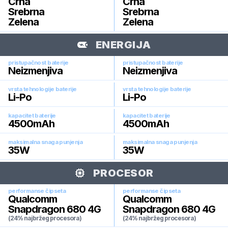
Crna
Crna
Srebrna
Srebrna
Zelena
Zelena
ENERGIJA
pristupačnost baterije
pristupačnost baterije
Neizmenjiva
Neizmenjiva
vrsta tehnologije baterije
vrsta tehnologije baterije
Li-Po
Li-Po
kapacitet baterije
kapacitet baterije
4500
mAh
4500
mAh
maksimalna snaga punjenja
maksimalna snaga punjenja
35
W
35
W
PROCESOR
performanse čipseta
performanse čipseta
Qualcomm
Qualcomm
Snapdragon 680 4G
Snapdragon 680 4G
(24% najbržeg procesora)
(24% najbržeg procesora)