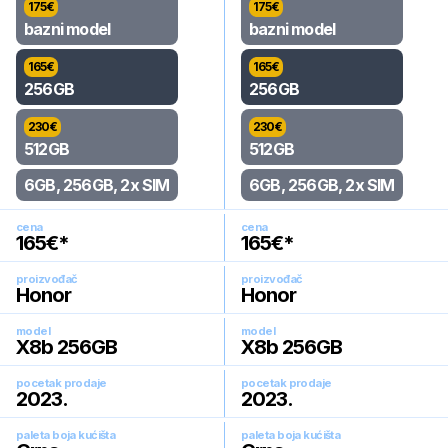
175
€
175
€
bazni model
bazni model
165
€
165
€
256GB
256GB
230
€
230
€
512GB
512GB
6GB, 256GB, 2x SIM
6GB, 256GB, 2x SIM
cena
cena
165
€*
165
€*
proizvođač
proizvođač
Honor
Honor
model
model
X8b 256GB
X8b 256GB
pocetak prodaje
pocetak prodaje
2023
.
2023
.
paleta boja kućišta
paleta boja kućišta