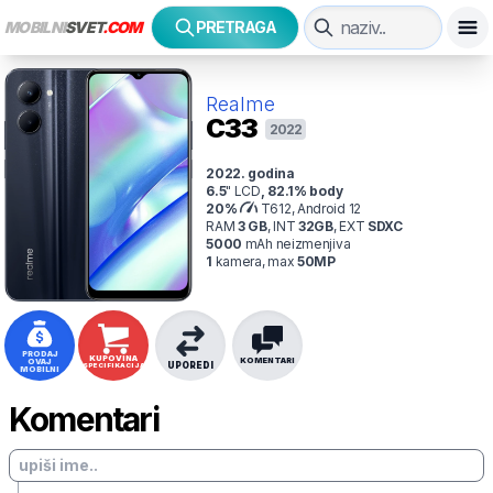
MOBILNI
SVET
.COM
PRETRAGA
Realme
C33
2022
2022
. godina
6.5
"
LCD
,
82.1
% body
20
%
T612, Android 12
RAM
3
GB
,
INT
32
GB
,
EXT
SDXC
5000
mAh
neizmenjiva
1
kamer
a
, max
50
MP
PRODAJ
KUPOVINA
KOMENTARI
OVAJ
UPOREDI
SPECIFIKACIJA
MOBILNI
Komentari