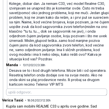
Kolege, dobar dan. Ja nemam C33, već model Realme C30,
izvinjavam se unapred što je komentar ovde. Čisto mi treba
savet/pomoć oko jednog problema, koji me muči. Jedan glupi
problem, koji ne znam kako da rešim, a i prvi put se susrećem
sa njim. Naime, kod većine brojeva, koje pozivam, ja ne čujem
uopšte zvuk da kod sagovornika zvoni telefon(mislim na ono
klasično "tu tu. tu..., dok se sagovornik ne javi), i onda
odjednom čujem javljanje osobe, koju pozivam i što me uvek
iznenadi. Mislim,glupost teška...samo kod manjine poziva
čujem jasno da kod sagovornika zvoni telefon, kod većine
ne, samo odjednom javljanje. Ima li sličnih problema, kod
ovog modela i ima li neko ideju, kako rešiti ovo? Kakva je
situacija kod vas? Pozdrav.
Manda
•
13.11.2023 23:38h
yrsj9z4sns2g9zd
Desava se to i kod drugih telefona. Moze biti i od operatera.
Resetiraj telefon onda dodaje sve na svoje mesto. Ako ne
onda skini sa plaj prodavnice nesto. Ili probaj sa drugom
karticom recimo Telenor VIP MTS
Verica Tasić
•
m4dpmyzllf1j86h
18.06.2023 12:30h
Kupila sam mobilni REALME C33 u aprilu ove godine. Sad