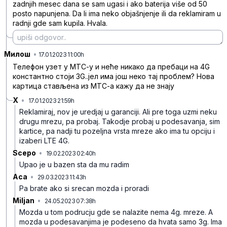
zadnjih mesec dana se sam ugasi i ako baterija više od 50
posto napunjena. Da li ima neko objašnjenje ili da reklamiram u
radnji gde sam kupila. Hvala.
Милош
•
9ynn12ddgtvpytlt9s0w
17.01.2023 11:00h
Телефон узет у МТС-у и неће никако да пребаци на 4G
константно стоји 3G..јел има још неко тај проблем? Нова
картица стављена из МТС-а кажу да не знају
X
•
17.01.2023 21:59h
k1x2jqbtjhgmd89fdmt3
Reklamiraj, nov je uredjaj u garanciji. Ali pre toga uzmi neku
drugu mrezu, pa probaj. Takodje probaj u podesavanja, sim
kartice, pa nadji tu pozeljna vrsta mreze ako ima tu opciju i
izaberi LTE 4G.
Scepo
•
19.02.2023 02:40h
2w2xhwyhs11vdkf
Upao je u bazen sta da mu radim
Aca
•
29.03.2023 11:43h
4bcsdg2yn6dprdk
Pa brate ako si srecan mozda i proradi
Miljan
•
24.05.2023 07:38h
1l026bl4l4j5y3g
Mozda u tom podrucju gde se nalazite nema 4g. mreze. A
mozda u podesavanjima je podeseno da hvata samo 3g. Ima