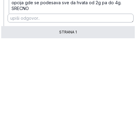
opcija gde se podesava sve da hvata od 2g pa do 4g.
SRECNO
STRANA
1
* maloprodajna cena sa uključenim PDV-om.
Uslovi korišćenja
Mail:
Dinarske cene modela se dele sa prodajnim
mobilnisvet.com@gmail.com - Sva prava
efektivnim kursom NBS koji se ažurira na svakih
rezervisana. © 2003-
2026
nekoliko dana. Plaćanje ISKLJUČIVO u dinarskoj
protivvrednosti.
NAZAD NA VRH