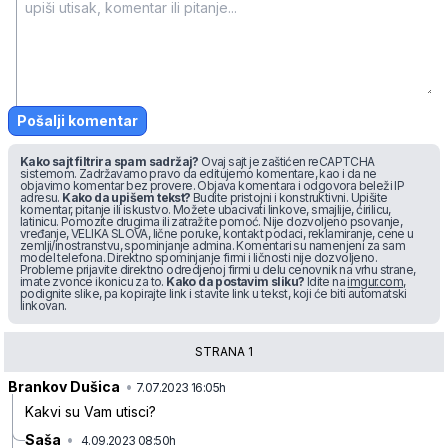
Pošalji komentar
Kako sajt filtrira spam sadržaj?
Ovaj sajt je zaštićen reCAPTCHA
sistemom. Zadržavamo pravo da editujemo komentare, kao i da ne
objavimo komentar bez provere. Objava komentara i odgovora beleži IP
adresu.
Kako da upišem tekst?
Budite pristojni i konstruktivni. Upišite
komentar, pitanje ili iskustvo. Možete ubacivati linkove, smajlije, ćirilicu,
latinicu. Pomozite drugima ili zatražite pomoć. Nije dozvoljeno psovanje,
vređanje, VELIKA SLOVA, lične poruke, kontakt podaci, reklamiranje, cene u
zemlji/inostranstvu, spominjanje admina. Komentari su namenjeni za sam
model telefona. Direktno spominjanje firmi i ličnosti nije dozvoljeno.
Probleme prijavite direktno odredjenoj firmi u delu cenovnik na vrhu strane,
imate zvonce ikonicu za to.
Kako da postavim sliku?
Idite na
imgur.com
,
podignite slike, pa kopirajte link i stavite link u tekst, koji će biti automatski
linkovan.
STRANA
1
Brankov Dušica
•
2n4z2qy8xtxfq6x
7.07.2023 16:05h
Kakvi su Vam utisci?
Saša
•
4.09.2023 08:50h
gjl7lscrw134hj8