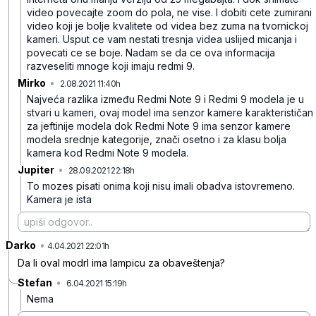
video povecajte zoom do pola, ne vise. I dobiti cete zumirani
video koji je bolje kvalitete od videa bez zuma na tvornickoj
kameri. Usput ce vam nestati tresnja videa uslijed micanja i
povecati ce se boje. Nadam se da ce ova informacija
razveseliti mnoge koji imaju redmi 9.
Mirko
•
2.08.2021 11:40h
w9r9scbbgfpcjmd2jzcq
Najveća razlika između Redmi Note 9 i Redmi 9 modela je u
stvari u kameri, ovaj model ima senzor kamere karakterističan
za jeftinije modela dok Redmi Note 9 ima senzor kamere
modela srednje kategorije, znači osetno i za klasu bolja
kamera kod Redmi Note 9 modela.
Jupiter
•
28.09.2021 22:18h
4gybgfmx56lmph1mddc5
To mozes pisati onima koji nisu imali obadva istovremeno.
Kamera je ista
Darko
•
wy05v732wzqv9l266461
4.04.2021 22:01h
Da li oval modrl ima lampicu za obaveštenja?
Stefan
•
6.04.2021 15:19h
q3h896tm24vvhxnjv09b
Nema