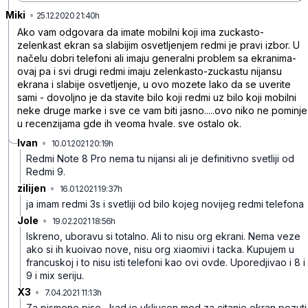
Miki
•
p5x8r3kpzz3gkx5nqc0z
25.12.2020 21:40h
Ako vam odgovara da imate mobilni koji ima zuckasto-
zelenkast ekran sa slabijim osvetljenjem redmi je pravi izbor. U
načelu dobri telefoni ali imaju generalni problem sa ekranima-
ovaj pa i svi drugi redmi imaju zelenkasto-zuckastu nijansu
ekrana i slabije osvetljenje, u ovo mozete lako da se uverite
sami - dovoljno je da stavite bilo koji redmi uz bilo koji mobilni
neke druge marke i sve ce vam biti jasno.....ovo niko ne pominje
u recenzijama gde ih veoma hvale. sve ostalo ok.
Ivan
•
10.01.2021 20:19h
d3qj0d1blc8tz63yr416
Redmi Note 8 Pro nema tu nijansi ali je definitivno svetliji od
Redmi 9.
zilijen
•
16.01.2021 19:37h
5j0ybrb98v0x6j0lkfkw
ja imam redmi 3s i svetliji od bilo kojeg novijeg redmi telefona
Jole
•
19.02.2021 18:56h
7qz0nltj29sk1bfzkkv1
Iskreno, uboravu si totalno. Ali to nisu org ekrani. Nema veze
ako si ih kuoivao nove, nisu org xiaomivi i tacka. Kupujem u
francuskoj i to nisu isti telefoni kao ovi ovde. Uporedjivao i 8 i
9 i mix seriju.
X3
•
7.04.2021 11:13h
n1hzgg01630lfdy7g5xp
Za pismene pise , kad je ukljucen mod za citanje ekran pozuti