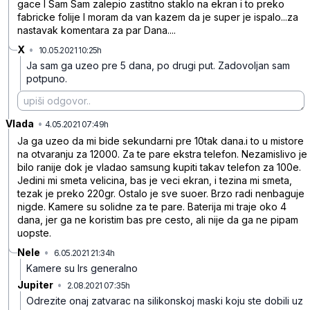
gace I Sam Sam zalepio zastitno staklo na ekran i to preko
fabricke folije I moram da van kazem da je super je ispalo...za
nastavak komentara za par Dana....
X
•
10.05.2021 10:25h
d2n4wg578f024dtsvxpl
Ja sam ga uzeo pre 5 dana, po drugi put. Zadovoljan sam
potpuno.
Vlada
•
qrhcpj8kh92m1t7dq444
4.05.2021 07:49h
Ja ga uzeo da mi bide sekundarni pre 10tak dana.i to u mistore
na otvaranju za 12000. Za te pare ekstra telefon. Nezamislivo je
bilo ranije dok je vladao samsung kupiti takav telefon za 100e.
Jedini mi smeta velicina, bas je veci ekran, i tezina mi smeta,
tezak je preko 220gr. Ostalo je sve suoer. Brzo radi nenbaguje
nigde. Kamere su solidne za te pare. Baterija mi traje oko 4
dana, jer ga ne koristim bas pre cesto, ali nije da ga ne pipam
uopste.
Nele
•
6.05.2021 21:34h
9hfg91nt9z1hqd5xhcdm
Kamere su lrs generalno
Jupiter
•
2.08.2021 07:35h
lw9vfhmcn661lmsjp971
Odrezite onaj zatvarac na silikonskoj maski koju ste dobili uz