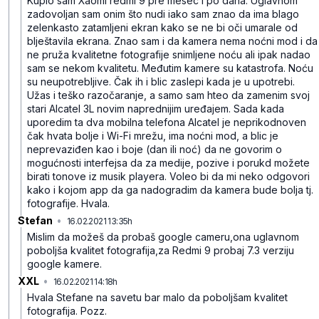
Kupio sam Xaomi redmi 9 pre mesec i po dana. Uglavnom
zadovoljan sam onim što nudi iako sam znao da ima blago
zelenkasto zatamljeni ekran kako se ne bi oči umarale od
blještavila ekrana. Znao sam i da kamera nema noćni mod i da
ne pruža kvalitetne fotografije snimljene noću ali ipak nadao
sam se nekom kvalitetu. Međutim kamere su katastrofa. Noću
su neupotrebljive. Čak ih i blic zaslepi kada je u upotrebi.
Užas i teško razočaranje, a samo sam hteo da zamenim svoj
stari Alcatel 3L novim naprednijim uređajem. Sada kada
uporedim ta dva mobilna telefona Alcatel je neprikodnoven
čak hvata bolje i Wi-Fi mrežu, ima noćni mod, a blic je
neprevaziđen kao i boje (dan ili noć) da ne govorim o
mogućnosti interfejsa da za medije, pozive i porukd možete
birati tonove iz musik playera. Voleo bi da mi neko odgovori
kako i kojom app da ga nadogradim da kamera bude bolja tj.
fotografije. Hvala.
Stefan
•
16.02.2021 13:35h
935c9jbtv2fv0l2567rb
Mislim da možeš da probaš google cameru,ona uglavnom
poboljša kvalitet fotografija,za Redmi 9 probaj 7.3 verziju
google kamere.
XXL
•
16.02.2021 14:18h
f1p8qp9r41vw5w244wxq
Hvala Stefane na savetu bar malo da poboljšam kvalitet
fotografija. Pozz.