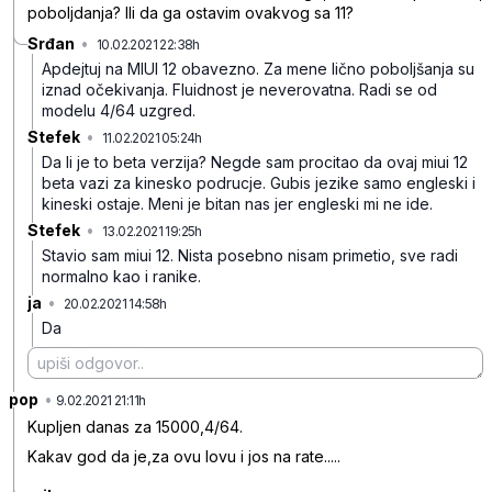
poboljdanja? Ili da ga ostavim ovakvog sa 11?
Srđan
•
10.02.2021 22:38h
cgng1xx9t8jnp530cmxz
Apdejtuj na MIUI 12 obavezno. Za mene lično poboljšanja su
iznad očekivanja. Fluidnost je neverovatna. Radi se od
modelu 4/64 uzgred.
Stefek
•
11.02.2021 05:24h
rwpy02h9w54s6mcxx898
Da li je to beta verzija? Negde sam procitao da ovaj miui 12
beta vazi za kinesko podrucje. Gubis jezike samo engleski i
kineski ostaje. Meni je bitan nas jer engleski mi ne ide.
Stefek
•
13.02.2021 19:25h
l36vvcch8ykrsstrp3v0
Stavio sam miui 12. Nista posebno nisam primetio, sve radi
normalno kao i ranike.
ja
•
20.02.2021 14:58h
j8vfy2mnp8qqs7xdtqpb
Da
pop
•
pj8b49bqj0k778thm073
9.02.2021 21:11h
Kupljen danas za 15000,4/64.
Kakav god da je,za ovu lovu i jos na rate.....