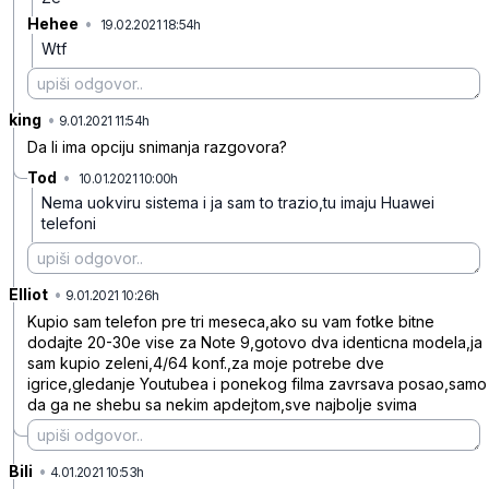
Hehee
•
19.02.2021 18:54h
tvc6r0gkj7yp1qhkjtgq
Wtf
king
•
bk8pzdl2pdbds70vt6x9
9.01.2021 11:54h
Da li ima opciju snimanja razgovora?
Tod
•
10.01.2021 10:00h
tr53r88pzfrswvc5s5l6
Nema uokviru sistema i ja sam to trazio,tu imaju Huawei
telefoni
Elliot
•
jslfb7wlxc4gpzjmssf0
9.01.2021 10:26h
Kupio sam telefon pre tri meseca,ako su vam fotke bitne
dodajte 20-30e vise za Note 9,gotovo dva identicna modela,ja
sam kupio zeleni,4/64 konf.,za moje potrebe dve
igrice,gledanje Youtubea i ponekog filma zavrsava posao,samo
da ga ne shebu sa nekim apdejtom,sve najbolje svima
Bili
•
r1745rqm2jxmwhjbrh43
4.01.2021 10:53h