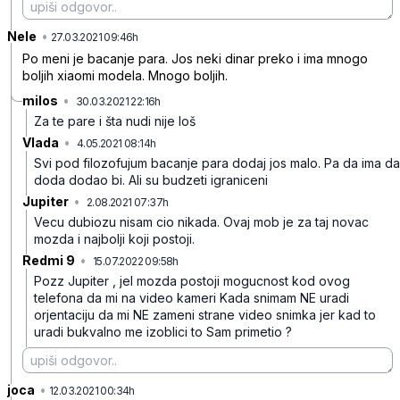
Nele
•
7v1bvzpk4j14q8mkbj40
27.03.2021 09:46h
Po meni je bacanje para. Jos neki dinar preko i ima mnogo
boljih xiaomi modela. Mnogo boljih.
milos
•
30.03.2021 22:16h
r5z3psh684y32gr6sqsh
Za te pare i šta nudi nije loš
Vlada
•
4.05.2021 08:14h
4vmwtghy45ns4v0tsjg0
Svi pod filozofujum bacanje para dodaj jos malo. Pa da ima da
doda dodao bi. Ali su budzeti igraniceni
Jupiter
•
2.08.2021 07:37h
6djhk7qmdbh9j64zks1g
Vecu dubiozu nisam cio nikada. Ovaj mob je za taj novac
mozda i najbolji koji postoji.
Redmi 9
•
15.07.2022 09:58h
ry27rst5ct1sl9p87q5m
Pozz Jupiter , jel mozda postoji mogucnost kod ovog
telefona da mi na video kameri Kada snimam NE uradi
orjentaciju da mi NE zameni strane video snimka jer kad to
uradi bukvalno me izoblici to Sam primetio ?
joca
•
gzcbr67r1ft62nnwd4gw
12.03.2021 00:34h