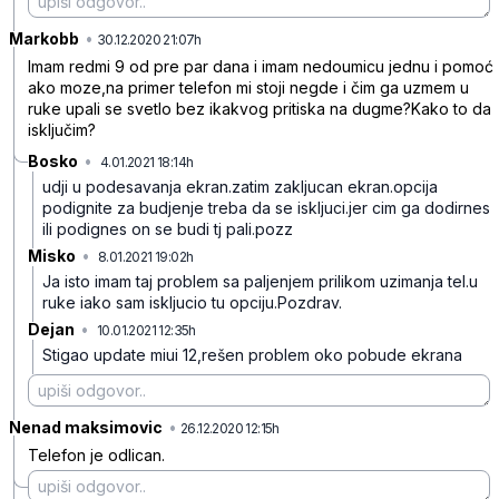
Markobb
•
fnnrh98xdp27p3cj5ty6
30.12.2020 21:07h
Imam redmi 9 od pre par dana i imam nedoumicu jednu i pomoć
ako moze,na primer telefon mi stoji negde i čim ga uzmem u
ruke upali se svetlo bez ikakvog pritiska na dugme?Kako to da
isključim?
Bosko
•
4.01.2021 18:14h
0jxkn7qvj27z7r10pvb1
udji u podesavanja ekran.zatim zakljucan ekran.opcija
podignite za budjenje treba da se iskljuci.jer cim ga dodirnes
ili podignes on se budi tj pali.pozz
Misko
•
8.01.2021 19:02h
96nyfvw331w607hwd2bz
Ja isto imam taj problem sa paljenjem prilikom uzimanja tel.u
ruke iako sam iskljucio tu opciju.Pozdrav.
Dejan
•
10.01.2021 12:35h
2v5md9jv5kfn0bhmmr20
Stigao update miui 12,rešen problem oko pobude ekrana
Nenad maksimovic
•
t4rj2qnpsfv2ccdgwbw3
26.12.2020 12:15h
Telefon je odlican.