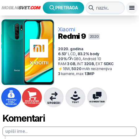
MOBILNI
SVET
.COM
PRETRAGA
Xiaomi
Redmi 9
2020
2020
. godina
6.53
"
LCD
,
83.2
% body
20
%
G80, Android 10
RAM
3
GB
,
INT
32
GB
,
EXT
SDXC
⚡
18
W,
5020
mAh
neizmenjiva
3
kamer
e
, max
13
MP
PRODAJ
KUPOVINA
KOMENTARI
OVAJ
TEST
UPOREDI
SPECIFIKACIJA
MOBILNI
Komentari