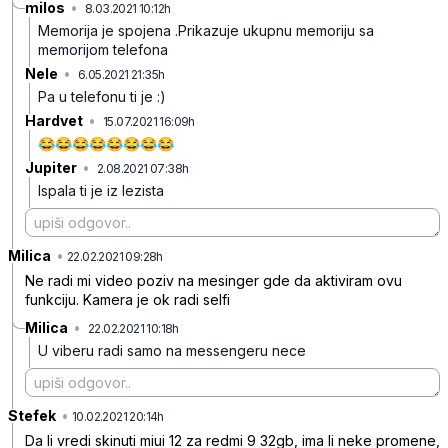
milos
•
8.03.2021 10:12h
kx179j0fb4lzpr55rk10
Memorija je spojena .Prikazuje ukupnu memoriju sa
memorijom telefona
Nele
•
6.05.2021 21:35h
fwpplt6nx3131qv1qn3k
Pa u telefonu ti je :)
Hardvet
•
15.07.2021 16:09h
0sxnqd5f5sf7kqkddbjz
😂😂😂😂😂😂😂😂
Jupiter
•
2.08.2021 07:38h
jm98zh18f4wxd7z4mwdl
Ispala ti je iz lezista
Milica
•
mmlhswwgszfrnk2b3g5p
22.02.2021 09:28h
Ne radi mi video poziv na mesinger gde da aktiviram ovu
funkciju. Kamera je ok radi selfi
Milica
•
22.02.2021 10:18h
k4ml733d1r0l2ssx4kzh
U viberu radi samo na messengeru nece
Stefek
•
fqljp47h48lh7vmw2dpy
10.02.2021 20:14h
Da li vredi skinuti miui 12 za redmi 9 32gb, ima li neke promene,