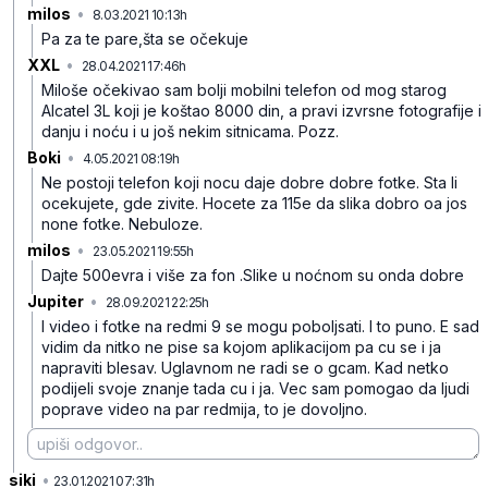
milos
•
8.03.2021 10:13h
4kn7dpt659s2lnj6jhd3
Pa za te pare,šta se očekuje
XXL
•
28.04.2021 17:46h
71wqk1p10w9d1fq0t17s
Miloše očekivao sam bolji mobilni telefon od mog starog
Alcatel 3L koji je koštao 8000 din, a pravi izvrsne fotografije i
danju i noću i u još nekim sitnicama. Pozz.
Boki
•
4.05.2021 08:19h
gbxm8d66sbgp5hhtpwbk
Ne postoji telefon koji nocu daje dobre dobre fotke. Sta li
ocekujete, gde zivite. Hocete za 115e da slika dobro oa jos
none fotke. Nebuloze.
milos
•
23.05.2021 19:55h
dnsw11jjrbn9zy9znp6q
Dajte 500evra i više za fon .Slike u noćnom su onda dobre
Jupiter
•
28.09.2021 22:25h
gbfqc64j3zdrvrjlfl22
I video i fotke na redmi 9 se mogu poboljsati. I to puno. E sad
vidim da nitko ne pise sa kojom aplikacijom pa cu se i ja
napraviti blesav. Uglavnom ne radi se o gcam. Kad netko
podijeli svoje znanje tada cu i ja. Vec sam pomogao da ljudi
poprave video na par redmija, to je dovoljno.
siki
•
dn8yk6cz07zrqftt8tkj
23.01.2021 07:31h