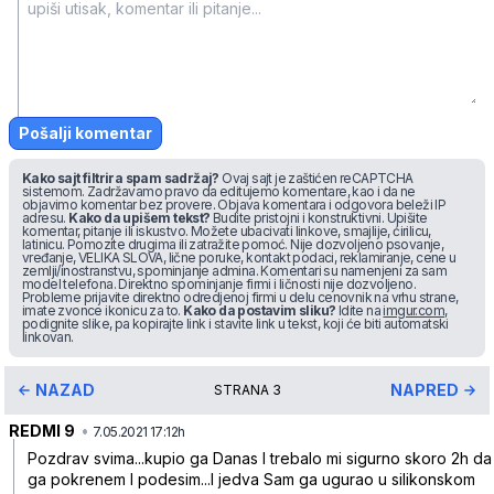
Pošalji komentar
Kako sajt filtrira spam sadržaj?
Ovaj sajt je zaštićen reCAPTCHA
sistemom. Zadržavamo pravo da editujemo komentare, kao i da ne
objavimo komentar bez provere. Objava komentara i odgovora beleži IP
adresu.
Kako da upišem tekst?
Budite pristojni i konstruktivni. Upišite
komentar, pitanje ili iskustvo. Možete ubacivati linkove, smajlije, ćirilicu,
latinicu. Pomozite drugima ili zatražite pomoć. Nije dozvoljeno psovanje,
vređanje, VELIKA SLOVA, lične poruke, kontakt podaci, reklamiranje, cene u
zemlji/inostranstvu, spominjanje admina. Komentari su namenjeni za sam
model telefona. Direktno spominjanje firmi i ličnosti nije dozvoljeno.
Probleme prijavite direktno odredjenoj firmi u delu cenovnik na vrhu strane,
imate zvonce ikonicu za to.
Kako da postavim sliku?
Idite na
imgur.com
,
podignite slike, pa kopirajte link i stavite link u tekst, koji će biti automatski
linkovan.
NAZAD
NAPRED
STRANA
3
REDMI 9
•
jl6kfz9jns6y9xpdvfxg
7.05.2021 17:12h
Pozdrav svima...kupio ga Danas I trebalo mi sigurno skoro 2h da
ga pokrenem I podesim...I jedva Sam ga ugurao u silikonskom