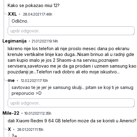
Kako se pokazao miui 12?
XXL
•
28.04.2021 17:46h
8mz0xh5rngrl212nbbx9
Odlično.
Legimanija
•
jvdyr8k0d0wjwg0gq221
21.01.2021 19:14h
Iskreno nije los telefon ali nije proslo mesec dana po ekranu
krenule vertikalne linije kao duga...Nisam brinuo ali u radnji gde
sam kupio imalo je jos 2 Shaomi-a na servisu,poznajem
servisera,savetovao me je da ga prodam i uzmem samsung kao
pouzdaniji je...Telefon radi dobro ali eto moje iskustvo...
me
•
12.02.2021 17:10h
ysznl68zrjxs7m69nzsn
savtovao te je jer je samsung skulji... pitam se koji ti je samug
preporucio >D
Mile-22
•
bb3d73b2kl3zc8jm3w61
19.01.2021 12:35h
dali Xiaomi Redmi 9 64 GB telefon moze da se koristi u Americi?
X
•
28.01.2021 11:15h
kt2r56vrn11x5rzhjxkl
Že