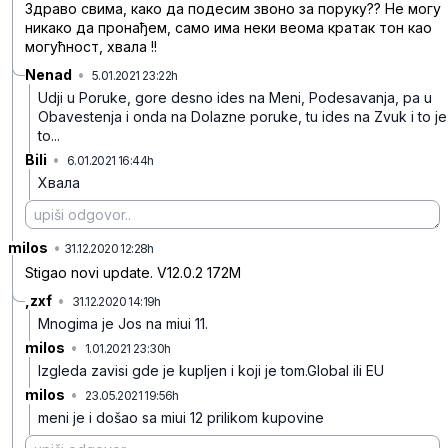
Здраво свима, како да подесим звоно за поруку?? Не могу
никако да пронађем, само има неки веома кратак тон као
могућност, хвала !!
Nenad
•
5.01.2021 23:22h
p042l678jlfq8jzqm0vb
Udji u Poruke, gore desno ides na Meni, Podesavanja, pa u
Obavestenja i onda na Dolazne poruke, tu ides na Zvuk i to je
to...
Bili
•
6.01.2021 16:44h
tn0cchkly8zhkm7fmxmp
Хвала
milos
•
0m2kc8xvlvm3z9ky9y0p
31.12.2020 12:28h
Stigao novi update. V12.0.2 172M
,zxf
•
31.12.2020 14:19h
mgxsmwgq116nkl7w4ngj
Mnogima je Jos na miui 11.
milos
•
1.01.2021 23:30h
cq250blp4vv56ngbtvsh
Izgleda zavisi gde je kupljen i koji je tom.Global ili EU
milos
•
23.05.2021 19:56h
hv75mh9hlz03ppwkkcsv
meni je i došao sa miui 12 prilikom kupovine