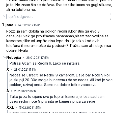
je to. Ne znam šta se dešava. Sve te slike imam na gugl slikama,
ali na telefonu ne.
Tijana
•
wv64qt8q0zyq59frp0kb
24.01.2021 21:59h
Pozz...ja sam dobila na poklon redmi 9,koristim ga evo 3
dana,još uvek ga proučavam hahahahah,nisam zadovoljna sa
kamerom,slike mi uopšte nisu lepe,da li je tako kod ovih
telefona ili moram nešto da podesim? Tražila sam ali i dalje nisu
dobre. Hvala
Nebojša
•
26.01.2021 17:51h
hj2wpv6684m89xcrgn4m
Potraži Gcam za Redmi 9. Lako se instalira.
X
•
28.01.2021 11:14h
7tbgw2qn22yrqfz96bv8
Neces se usreciti sa Redmi 9 kamerom. Da je bar Note 9 koji
je skuplji 20-30e mogla bi necemu da se nadas. Ali kad je vec
poklon, uzivaj onda. Samo na dobre fotke zaboravi.
A
•
2.02.2021 20:51h
w480tjskpj7st34l6s34
Tako je za tu cijenu sve je top ali kamera je losa sad zam
uzeo redmi note 9 pro intu je kamera prica za sebe
XXL
•
15.02.2021 11:57h
s929m12r4gp9hyqw5vjd