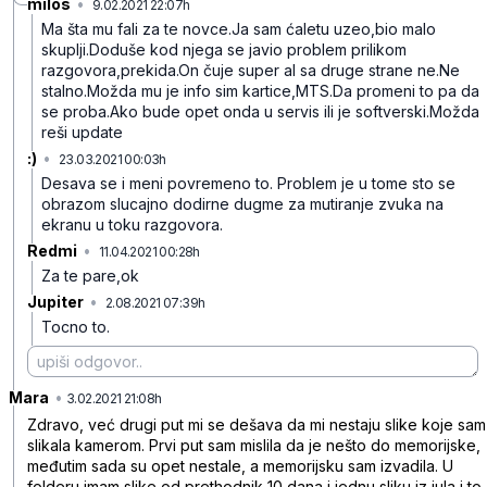
milos
•
9.02.2021 22:07h
b24gfk94m8bl452x25yh
Ma šta mu fali za te novce.Ja sam ćaletu uzeo,bio malo
skuplji.Doduše kod njega se javio problem prilikom
razgovora,prekida.On čuje super al sa druge strane ne.Ne
stalno.Možda mu je info sim kartice,MTS.Da promeni to pa da
se proba.Ako bude opet onda u servis ili je softverski.Možda
reši update
:)
•
23.03.2021 00:03h
6nvpqrl35sx0hqtgjynk
Desava se i meni povremeno to. Problem je u tome sto se
obrazom slucajno dodirne dugme za mutiranje zvuka na
ekranu u toku razgovora.
Redmi
•
11.04.2021 00:28h
q0r7301wf2jhzkc0mpgl
Za te pare,ok
Jupiter
•
2.08.2021 07:39h
9c8bjkfht8ybhf2161rs
Tocno to.
Mara
•
fz9jkm67ql2n1q7p3d25
3.02.2021 21:08h
Zdravo, već drugi put mi se dešava da mi nestaju slike koje sam
slikala kamerom. Prvi put sam mislila da je nešto do memorijske,
međutim sada su opet nestale, a memorijsku sam izvadila. U
folderu imam slike od prethodnik 10 dana i jednu sliku iz jula i to