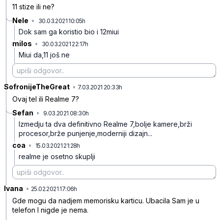
11 stize ili ne?
Nele
•
30.03.2021 10:05h
d5lwfjf37k57phfcvgr0
Dok sam ga koristio bio i 12miui
milos
•
30.03.2021 22:17h
sjv651v7lvgq85q4j196
Miui da,11 još ne
SofronijeTheGreat
•
4dvlvw9qpbptyvslxk54
7.03.2021 20:33h
Ovaj tel ili Realme 7?
Sefan
•
9.03.2021 08:30h
r30dyq4g4zcp15r0fnr8
Izmedju ta dva definitivno Realme 7,bolje kamere,brži
procesor,brže punjenje,moderniji dizajn...
coa
•
15.03.2021 21:28h
m871wyjj1w1204m185f7
realme je osetno skuplji
Ivana
•
77srn9s4tt5gdst7z7c5
25.02.2021 17:06h
Gde mogu da nadjem memorisku karticu. Ubacila Sam je u
telefon I nigde je nema.