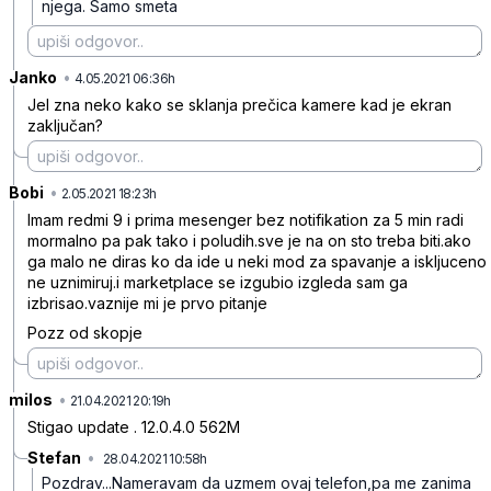
njega. Samo smeta
Janko
•
kqlgylzkw8vq7f8dr9z7
4.05.2021 06:36h
Jel zna neko kako se sklanja prečica kamere kad je ekran
zaključan?
Bobi
•
cx82fdtp1stlwk91nhd5
2.05.2021 18:23h
Imam redmi 9 i prima mesenger bez notifikation za 5 min radi
mormalno pa pak tako i poludih.sve je na on sto treba biti.ako
ga malo ne diras ko da ide u neki mod za spavanje a iskljuceno
ne uznimiruj.i marketplace se izgubio izgleda sam ga
izbrisao.vaznije mi je prvo pitanje
Pozz od skopje
milos
•
13nrpq39gcmkb9g91s4r
21.04.2021 20:19h
Stigao update . 12.0.4.0 562M
Stefan
•
28.04.2021 10:58h
bc30crlz0jvgrvm7kcns
Pozdrav...Nameravam da uzmem ovaj telefon,pa me zanima