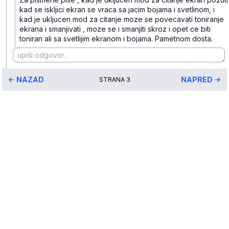
kad se iskljici ekran se vraca sa jacim bojama i svetlinom, i
kad je ukljucen mod za citanje moze se povecavati toniranje
ekrana i smanjivati , moze se i smanjiti skroz i opet ce biti
toniran ali sa svetlijim ekranom i bojama. Pametnom dosta.
NAZAD
NAPRED
STRANA
3
* maloprodajna cena sa uključenim PDV-om.
Uslovi korišćenja
Mail:
Dinarske cene modela se dele sa prodajnim
mobilnisvet.com@gmail.com - Sva prava
efektivnim kursom NBS koji se ažurira na svakih
rezervisana. © 2003-
2026
nekoliko dana. Plaćanje ISKLJUČIVO u dinarskoj
protivvrednosti.