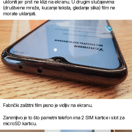
ukloniti jer prst ne klizi na ekranu. U drugim slučajevima
(društvene mreže, kucanje teksta, gledanje slika) film ne
morate uklanjati.
Fabrički zaštitni film jasno je vidljiv na ekranu.
Zanimljivo je to što pametni telefon ima 2 SIM kartice i slot za
microSD karticu.