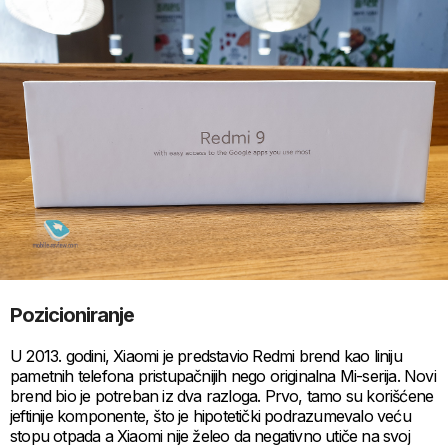
Pozicioniranje
U 2013. godini, Xiaomi je predstavio Redmi brend kao liniju
pametnih telefona pristupačnijih nego originalna Mi-serija. Novi
brend bio je potreban iz dva razloga. Prvo, tamo su korišćene
jeftinije komponente, što je hipotetički podrazumevalo veću
stopu otpada a Xiaomi nije želeo da negativno utiče na svoj