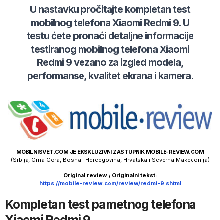
U nastavku pročitajte kompletan test
mobilnog telefona
Xiaomi
Redmi 9
. U
testu ćete pronaći detaljne informacije
testiranog mobilnog telefona
Xiaomi
Redmi 9
vezano za izgled modela,
performanse, kvalitet ekrana i kamera.
MOBILNISVET.COM JE EKSKLUZIVNI ZASTUPNIK MOBILE-REVIEW.COM
(Srbija, Crna Gora, Bosna i Hercegovina, Hrvatska i Severna Makedonija)
Original review / Originalni tekst:
https://mobile-review.com/review/redmi-9.shtml
Kompletan test pametnog telefona
Xiaomi Redmi 9