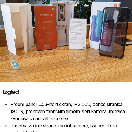
Izgled
Prednji panel: 6.53-inčni ekran, IPS LCD, odnos stranica
19.5: 9, prekriven fabričkim filmom, selfi kamera, mrežica
zvučnika iznad selfi kamerea
Panel sa zadnje strane: moduli kamere, skener otiska