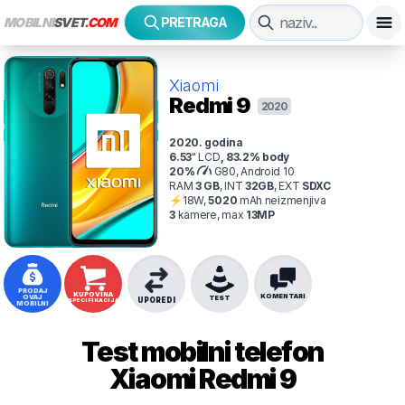
MOBILNI
SVET
.COM
PRETRAGA
Xiaomi
Redmi 9
2020
2020
. godina
6.53
"
LCD
,
83.2
% body
20
%
G80, Android 10
RAM
3
GB
,
INT
32
GB
,
EXT
SDXC
⚡
18
W,
5020
mAh
neizmenjiva
3
kamer
e
, max
13
MP
PRODAJ
KUPOVINA
KOMENTARI
OVAJ
TEST
UPOREDI
SPECIFIKACIJA
MOBILNI
Test mobilni telefon
Xiaomi
Redmi 9