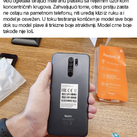
vidu ogledala birajući matiranu plastiku sa reljefnim uzorkom
koncentričnih krugova. Zahvaljujući tome, otisci prstiju zaista
ne ostaju na pametnom telefonu, niti uređaj klizi iz ruku a i
model je osvežen. U toku testiranja korišćen je model sive boje
dok su model plave ili tirkizne boje atraktivniji. Model crne boje
takođe nije loš.