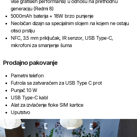
više grafiških performansi) u odnosu na prethodnu
generaciju (Redmi 8)
5000mAh baterija + 18W brzo punjenje
Neobičan dizajn sa specijalnim slojem na kojem ne ostaju
otisci prstiju
NFC, 3.5 mm priključak, IR senzor, USB Type-C,
mikrofoni za smanjenje šuma
Prodajno pakovanje
Pametni telefon
Futrola sa zatvaračem za USB Type C prot
Punjač 10 W
USB Type-C kabl
Alat za izvlačenje fioke SIM kartice
Uputstvo