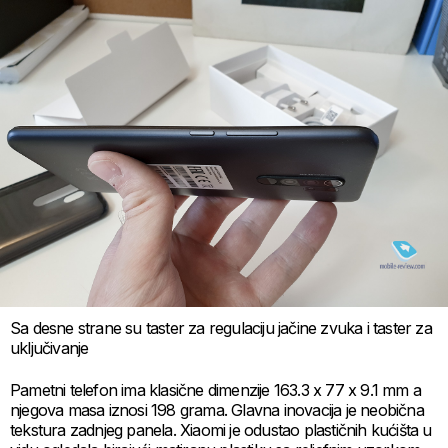
Sa desne strane su taster za regulaciju jačine zvuka i taster za
uključivanje
Pametni telefon ima klasične dimenzije 163.3 x 77 x 9.1 mm a
njegova masa iznosi 198 grama. Glavna inovacija je neobična
tekstura zadnjeg panela. Xiaomi je odustao plastičnih kućišta u