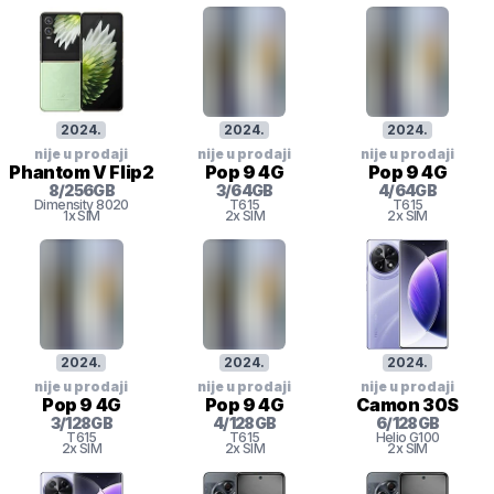
2024
.
2024
.
2024
.
nije u prodaji
nije u prodaji
nije u prodaji
Phantom V Flip2
Pop 9 4G
Pop 9 4G
8
/
256
GB
3
/
64
GB
4
/
64
GB
Dimensity
8020
T615
T615
1x SIM
2x SIM
2x SIM
2024
.
2024
.
2024
.
nije u prodaji
nije u prodaji
nije u prodaji
Pop 9 4G
Pop 9 4G
Camon 30S
3
/
128
GB
4
/
128
GB
6
/
128
GB
T615
T615
Helio G100
2x SIM
2x SIM
2x SIM