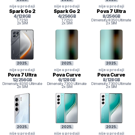
nije u prodaji
nije u prodaji
nije u prodaji
Spark Go 2
Spark Go 2
Pova 7 Ultra
4
/
128
GB
4
/
256
GB
8
/
256
GB
T7250
T7250
Dimensity 8350 Ultimate
2x SIM
2x SIM
2x SIM
2025
.
2025
.
2025
.
nije u prodaji
nije u prodaji
nije u prodaji
Pova 7 Ultra
Pova Curve
Pova Curve
12
/
256
GB
6
/
128
GB
8
/
128
GB
Dimensity 8350 Ultimate
Dimensity 7300 Ultimate
Dimensity 7300 Ultimate
2x SIM
2x SIM
2x SIM
2025
.
2025
.
2025
.
nije u prodaji
nije u prodaji
nije u prodaji