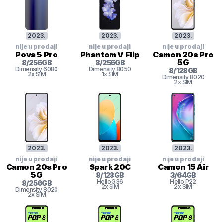
2023
.
2023
.
2023
.
nije u prodaji
nije u prodaji
nije u prodaji
Pova 5 Pro
Phantom V Flip
Camon 20s Pro
5G
8
/
256
GB
8
/
256
GB
Dimensity
6080
Dimensity
8050
8
/
128
GB
2x SIM
1x SIM
Dimensity
8020
2x SIM
2023
.
2023
.
2023
.
nije u prodaji
nije u prodaji
nije u prodaji
Camon 20s Pro
Spark 20C
Camon 15 Air
5G
8
/
128
GB
3
/
64
GB
Helio
G36
Helio
P22
8
/
256
GB
2x SIM
2x SIM
Dimensity
8020
2x SIM