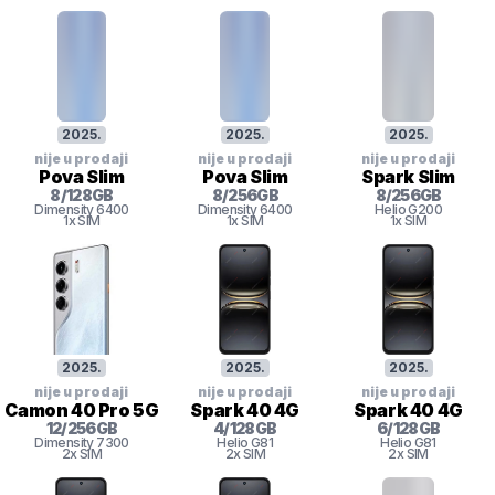
2025
.
2025
.
2025
.
nije u prodaji
nije u prodaji
nije u prodaji
Pova Slim
Pova Slim
Spark Slim
8
/
128
GB
8
/
256
GB
8
/
256
GB
Dimensity 6400
Dimensity 6400
Helio G200
1x SIM
1x SIM
1x SIM
2025
.
2025
.
2025
.
nije u prodaji
nije u prodaji
nije u prodaji
Camon 40 Pro 5G
Spark 40 4G
Spark 40 4G
12
/
256
GB
4
/
128
GB
6
/
128
GB
Dimensity 7300
Helio G81
Helio G81
2x SIM
2x SIM
2x SIM