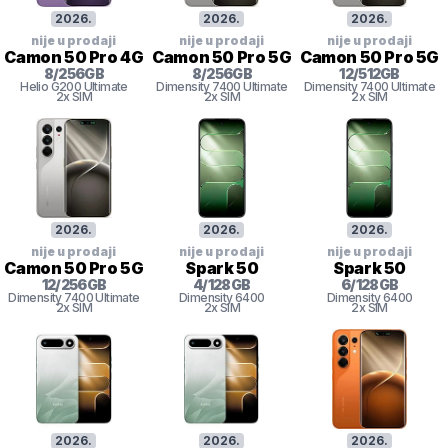
2026
.
2026
.
2026
.
nije u prodaji
nije u prodaji
nije u prodaji
Camon 50 Pro 4G
Camon 50 Pro 5G
Camon 50 Pro 5G
8
/
256
GB
8
/
256
GB
12
/
512
GB
Helio
G200 Ultimate
Dimensity
7400 Ultimate
Dimensity
7400 Ultimate
2x SIM
2x SIM
2x SIM
2026
.
2026
.
2026
.
nije u prodaji
nije u prodaji
nije u prodaji
Camon 50 Pro 5G
Spark 50
Spark 50
12
/
256
GB
4
/
128
GB
6
/
128
GB
Dimensity
7400 Ultimate
Dimensity 6400
Dimensity 6400
2x SIM
2x SIM
2x SIM
2026
.
2026
.
2026
.