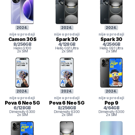
2024
.
2024
.
2024
.
nije u prodaji
nije u prodaji
nije u prodaji
Camon 30S
Spark 30
Spark 30
8
/
256
GB
4
/
128
GB
4
/
256
GB
Helio G100
Helio G91 Ultra
Helio G91 Ultra
2x SIM
2x SIM
2x SIM
2024
.
2024
.
2024
.
nije u prodaji
nije u prodaji
nije u prodaji
Pova 6 Neo 5G
Pova 6 Neo 5G
Pop 9
6
/
128
GB
8
/
256
GB
4
/
64
GB
Dimensity 6300
Dimensity 6300
Dimensity 6300
2x SIM
2x SIM
2x SIM