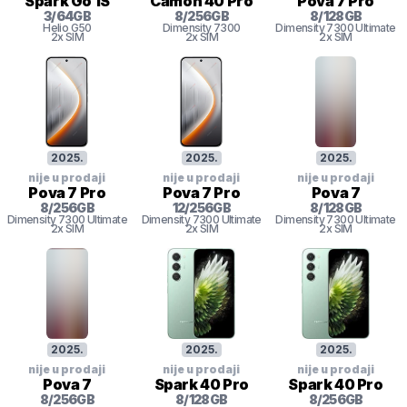
Spark Go 1S
Camon 40 Pro
Pova 7 Pro
3
/
64
GB
8
/
256
GB
8
/
128
GB
Helio G50
Dimensity 7300
Dimensity 7300 Ultimate
2x SIM
2x SIM
2x SIM
2025
.
2025
.
2025
.
nije u prodaji
nije u prodaji
nije u prodaji
Pova 7 Pro
Pova 7 Pro
Pova 7
8
/
256
GB
12
/
256
GB
8
/
128
GB
Dimensity 7300 Ultimate
Dimensity 7300 Ultimate
Dimensity 7300 Ultimate
2x SIM
2x SIM
2x SIM
2025
.
2025
.
2025
.
nije u prodaji
nije u prodaji
nije u prodaji
Pova 7
Spark 40 Pro
Spark 40 Pro
8
/
256
GB
8
/
128
GB
8
/
256
GB