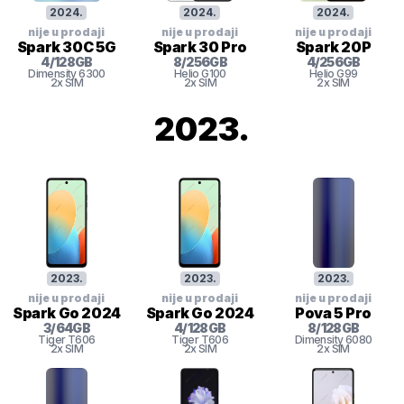
2024
.
2024
.
2024
.
nije u prodaji
nije u prodaji
nije u prodaji
Spark 30C 5G
Spark 30 Pro
Spark 20P
4
/
128
GB
8
/
256
GB
4
/
256
GB
Dimensity 6300
Helio G100
Helio G99
2x SIM
2x SIM
2x SIM
2023
.
2023
.
2023
.
2023
.
nije u prodaji
nije u prodaji
nije u prodaji
Spark Go 2024
Spark Go 2024
Pova 5 Pro
3
/
64
GB
4
/
128
GB
8
/
128
GB
Tiger
T606
Tiger
T606
Dimensity
6080
2x SIM
2x SIM
2x SIM