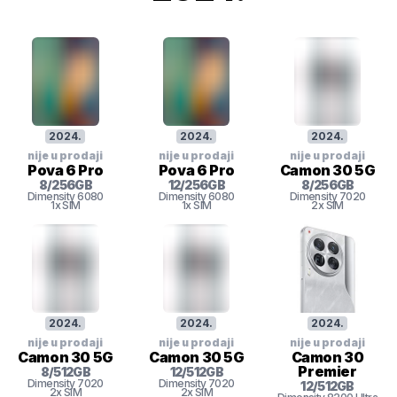
2024
.
2024
.
2024
.
nije u prodaji
nije u prodaji
nije u prodaji
Pova 6 Pro
Pova 6 Pro
Camon 30 5G
8
/
256
GB
12
/
256
GB
8
/
256
GB
Dimensity
6080
Dimensity
6080
Dimensity
7020
1x SIM
1x SIM
2x SIM
2024
.
2024
.
2024
.
nije u prodaji
nije u prodaji
nije u prodaji
Camon 30 5G
Camon 30 5G
Camon 30
Premier
8
/
512
GB
12
/
512
GB
Dimensity
7020
Dimensity
7020
12
/
512
GB
2x SIM
2x SIM