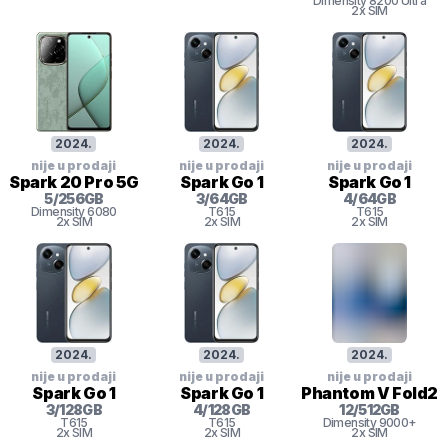
Dimensity
8200 Ultra
2x SIM
2024
.
2024
.
2024
.
nije u prodaji
nije u prodaji
nije u prodaji
Spark 20 Pro 5G
Spark Go 1
Spark Go 1
5
/
256
GB
3
/
64
GB
4
/
64
GB
Dimensity
6080
T615
T615
2x SIM
2x SIM
2x SIM
2024
.
2024
.
2024
.
nije u prodaji
nije u prodaji
nije u prodaji
Spark Go 1
Spark Go 1
Phantom V Fold2
3
/
128
GB
4
/
128
GB
12
/
512
GB
T615
T615
Dimensity
9000+
2x SIM
2x SIM
2x SIM