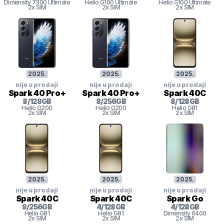
Dimensity 7300 Ultimate
Helio G100 Ultimate
Helio G100 Ultimate
2x SIM
2x SIM
2x SIM
2025
.
2025
.
2025
.
nije u prodaji
nije u prodaji
nije u prodaji
Spark 40 Pro+
Spark 40 Pro+
Spark 40C
8
/
128
GB
8
/
256
GB
8
/
128
GB
Helio G200
Helio G200
Helio G81
2x SIM
2x SIM
2x SIM
2025
.
2025
.
2025
.
nije u prodaji
nije u prodaji
nije u prodaji
Spark 40C
Spark 40C
Spark Go
8
/
256
GB
4
/
128
GB
4
/
128
GB
Helio G81
Helio G81
Dimensity 6400
2x SIM
2x SIM
2x SIM