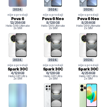
2024
.
2024
.
2024
.
nije u prodaji
nije u prodaji
nije u prodaji
Pova 6
Pova 6 Neo
Pova 6 Neo
12
/
256
GB
8
/
128
GB
8
/
256
GB
Helio G99 Ultimate
Helio G99 Ultimate
Helio G99 Ultimate
2x SIM
2x SIM
2x SIM
2024
.
2024
.
2024
.
nije u prodaji
nije u prodaji
nije u prodaji
Spark 30C
Spark 30C
Spark 30C
4
/
128
GB
6
/
128
GB
4
/
256
GB
Helio G81 Ultra
Helio G81 Ultra
Helio G81 Ultra
2x SIM
2x SIM
2x SIM