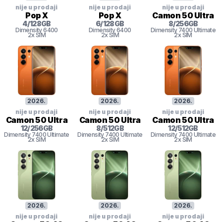
nije u prodaji
nije u prodaji
nije u prodaji
Pop X
Pop X
Camon 50 Ultra
4
/
128
GB
6
/
128
GB
8
/
256
GB
Dimensity 6400
Dimensity 6400
Dimensity
7400 Ultimate
2x SIM
2x SIM
2x SIM
2026
.
2026
.
2026
.
nije u prodaji
nije u prodaji
nije u prodaji
Camon 50 Ultra
Camon 50 Ultra
Camon 50 Ultra
12
/
256
GB
8
/
512
GB
12
/
512
GB
Dimensity
7400 Ultimate
Dimensity
7400 Ultimate
Dimensity
7400 Ultimate
2x SIM
2x SIM
2x SIM
2026
.
2026
.
2026
.
nije u prodaji
nije u prodaji
nije u prodaji