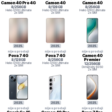
Camon 40 Pro 4G
Camon 40
Camon 40
8
/
256
GB
8
/
128
GB
8
/
256
GB
Helio G100 Ultimate
Helio G100 Ultimate
Helio G100 Ultimate
2x SIM
2x SIM
2x SIM
2025
.
2025
.
2025
.
nije u prodaji
nije u prodaji
nije u prodaji
Pova 7 4G
Pova 7 4G
Camon 40
Premier
8
/
128
GB
8
/
256
GB
Helio G100 Ultimate
Helio G100 Ultimate
12
/
256
GB
2x SIM
2x SIM
Dimensity 8350
2x SIM
2025
.
2025
.
2025
.
nije u prodaji
nije u prodaji
nije u prodaji