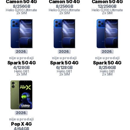
Camon 50 4G
Camon 50 4G
Camon 50 4G
8
/
256
GB
8
/
256
GB
12
/
256
GB
Helio
G200 Ultimate
Helio
G200 Ultimate
Helio
G200 Ultimate
2x SIM
2x SIM
2x SIM
2026
.
2026
.
2026
.
nije u prodaji
nije u prodaji
nije u prodaji
Spark 50 4G
Spark 50 4G
Spark 50 4G
4
/
128
GB
6
/
128
GB
8
/
256
GB
Helio G81
Helio G81
Helio G81
2x SIM
2x SIM
2x SIM
2026
.
nije u prodaji
Pop X 4G
4
/
64
GB