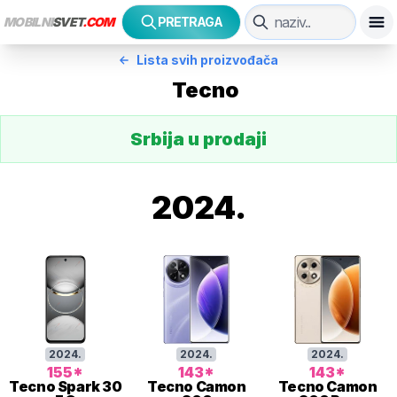
MOBILNI
SVET
.COM
PRETRAGA
Lista svih proizvođača
Tecno
Srbija u prodaji
2024
.
2024
.
2024
.
2024
.
155
*
143
*
143
*
Tecno
Spark 30
Tecno
Camon
Tecno
Camon