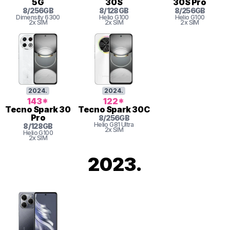
5G
30S
30S Pro
8
/
256
GB
8
/
128
GB
8
/
256
GB
Dimensity 6300
Helio G100
Helio G100
2x SIM
2x SIM
2x SIM
2024
.
2024
.
143
*
122
*
Tecno
Spark 30
Tecno
Spark 30C
Pro
8
/
256
GB
Helio G81 Ultra
8
/
128
GB
2x SIM
Helio G100
2x SIM
2023
.