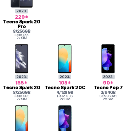
2023
.
229
*
Tecno
Spark 20
Pro
8
/
256
GB
Helio G99
2x SIM
2023
.
2023
.
2023
.
155
*
105
*
90
*
Tecno
Spark 20
Tecno
Spark 20C
Tecno
Pop 7
8
/
256
GB
4
/
128
GB
2
/
64
GB
Helio
G85
Helio
G36
SC9863A1
2x SIM
2x SIM
2x SIM