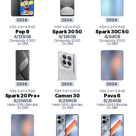
2024
.
2024
.
2024
.
nije u prodaji
nije u prodaji
nije u prodaji
Pop 9
Spark 30 5G
Spark 30C 5G
4
/
128
GB
6
/
128
GB
4
/
64
GB
Dimensity 6300
Dimensity 6300
Dimensity 6300
2x SIM
2x SIM
2x SIM
2024
.
2024
.
2024
.
nije u prodaji
nije u prodaji
nije u prodaji
Spark 20 Pro+
Camon 30
Pova 6
8
/
256
GB
8
/
256
GB
8
/
256
GB
Helio G99 Ultimate
Helio G99 Ultimate
Helio G99 Ultimate
2x SIM
2x SIM
2x SIM