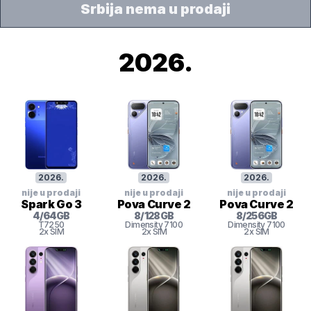
Srbija nema u prodaji
2026
.
2026
.
2026
.
2026
.
nije u prodaji
nije u prodaji
nije u prodaji
Spark Go 3
Pova Curve 2
Pova Curve 2
4
/
64
GB
8
/
128
GB
8
/
256
GB
T7250
Dimensity
7100
Dimensity
7100
2x SIM
2x SIM
2x SIM