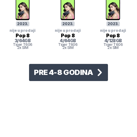
2023
.
2023
.
2023
.
nije u prodaji
nije u prodaji
nije u prodaji
Pop 8
Pop 8
Pop 8
3
/
64
GB
4
/
64
GB
4
/
128
GB
Tiger
T606
Tiger
T606
Tiger
T606
2x SIM
2x SIM
2x SIM
PRE 4-8 GODINA