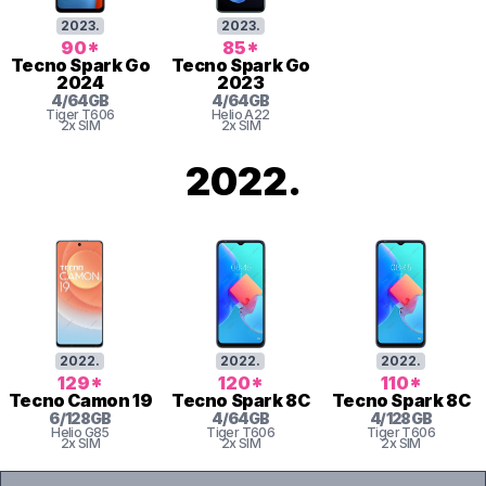
2023
.
2023
.
90
*
85
*
Tecno
Spark Go
Tecno
Spark Go
2024
2023
4
/
64
GB
4
/
64
GB
Tiger
T606
Helio
A22
2x SIM
2x SIM
2022
.
2022
.
2022
.
2022
.
129
*
120
*
110
*
Tecno
Camon 19
Tecno
Spark 8C
Tecno
Spark 8C
6
/
128
GB
4
/
64
GB
4
/
128
GB
Helio
G85
Tiger
T606
Tiger
T606
2x SIM
2x SIM
2x SIM