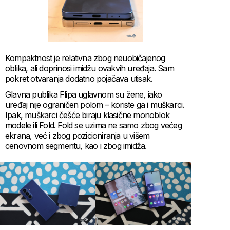
Kompaktnost je relativna zbog neuobičajenog
oblika, ali doprinosi imidžu ovakvih uređaja. Sam
pokret otvaranja dodatno pojačava utisak.
Glavna publika Flipa uglavnom su žene, iako
uređaj nije ograničen polom – koriste ga i muškarci.
Ipak, muškarci češće biraju klasične monoblok
modele ili Fold. Fold se uzima ne samo zbog većeg
ekrana, već i zbog pozicioniranja u višem
cenovnom segmentu, kao i zbog imidža.