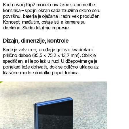
Kod novog Flip7 modela uvažene su primedbe
korisnika – spoljni ekran sada zauzima skoro celu
površinu, baterija je ojačana i radni vek produžen.
Koncept, međutim, ostaje isti, a kamere su
identične. Slede detaljnije impresije.
Dizajn, dimenzije, kontrole
Kada je zatvoren, uređaj je gotovo kvadratan i
prilično debeo (85,5 × 75,2 × 13,7 mm). Oblik je
specifičan, ali lepo leži u ruci. U džepovima ga je
ponekad teže dohvatiti, dok se odlično uklapa uz
klasične modne dodatke poput torbica.