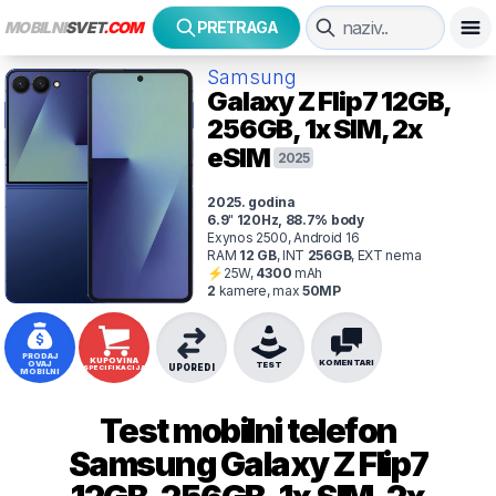
MOBILNI
SVET
.COM
PRETRAGA
Samsung
Galaxy Z Flip7
12GB,
256GB, 1x SIM, 2x
eSIM
2025
2025
. godina
6.9
"
120
Hz
,
88.7
% body
Exynos 2500, Android 16
RAM
12
GB
,
INT
256
GB
,
EXT
nema
⚡
25
W,
4300
mAh
2
kamer
e
, max
50
MP
PRODAJ
KUPOVINA
KOMENTARI
OVAJ
TEST
UPOREDI
SPECIFIKACIJA
MOBILNI
Test mobilni telefon
Samsung
Galaxy Z Flip7