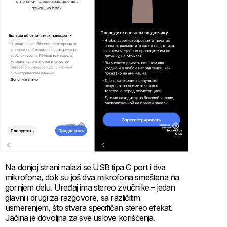
Na donjoj strani nalazi se USB tipa C port i dva
mikrofona, dok su još dva mikrofona smeštena na
gornjem delu. Uređaj ima stereo zvučnike – jedan
glavni i drugi za razgovore, sa različitim
usmerenjem, što stvara specifičan stereo efekat.
Jačina je dovoljna za sve uslove korišćenja.