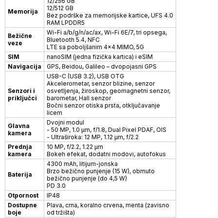
12/256 GB
12/512 GB
Memorija
Bez podrške za memorijske kartice, UFS 4.0
RAM LPDDR5
Wi-Fi a/b/g/n/ac/ax, Wi-Fi 6E/7, tri opsega,
Bežične
Bluetooth 5.4, NFC
veze
LTE sa poboljšanim 4×4 MIMO, 5G
SIM
nanoSIM (jedna fizička kartica) i eSIM
Navigacija
GPS, Beidou, Galileo – dvopojasni GPS
USB-C (USB 3.2), USB OTG
Akcelerometar, senzor blizine, senzor
Senzori i
osvetljenja, žiroskop, geomagnetni senzor,
priključci
barometar, Hall senzor
Bočni senzor otiska prsta, otključavanje
licem
Dvojni modul
Glavna
- 50 MP, 1.0 μm, f/1.8, Dual Pixel PDAF, OIS
kamera
- Ultraširoka: 12 MP, 1.12 μm, f/2.2
Prednja
10 MP, f/2.2, 1.22 μm
kamera
Bokeh efekat, dodatni modovi, autofokus
4300 mAh, litijum-jonska
Brzo bežično punjenje (15 W), obrnuto
Baterija
bežično punjenje (do 4,5 W)
PD 3.0
Otpornost
IP48
Dostupne
Plava, crna, koralno crvena, menta (zavisno
boje
od tržišta)