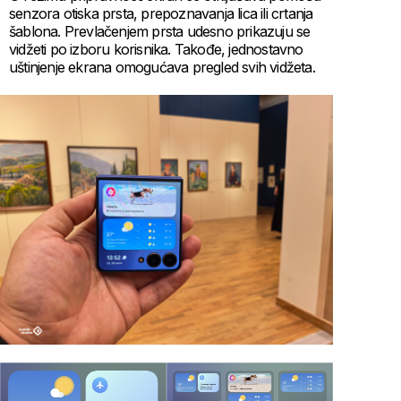
senzora otiska prsta, prepoznavanja lica ili crtanja
šablona. Prevlačenjem prsta udesno prikazuju se
vidžeti po izboru korisnika. Takođe, jednostavno
uštinjenje ekrana omogućava pregled svih vidžeta.