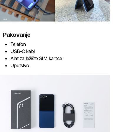
Pakovanje
Telefon
USB-C kabl
Alat za ležište SIM kartice
Uputstvo