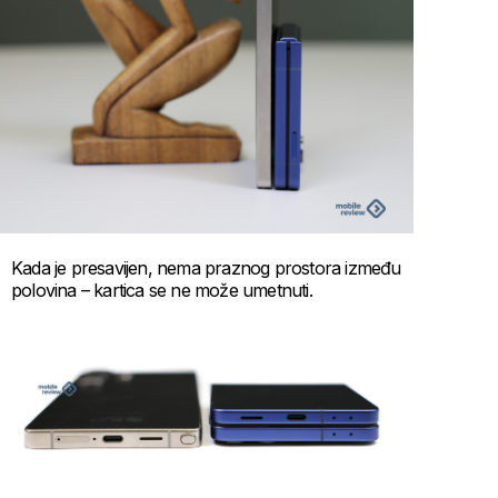
Kada je presavijen, nema praznog prostora između
polovina – kartica se ne može umetnuti.