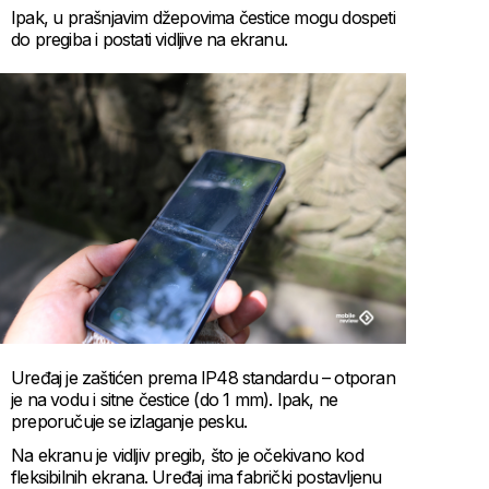
Ipak, u prašnjavim džepovima čestice mogu dospeti
do pregiba i postati vidljive na ekranu.
Uređaj je zaštićen prema IP48 standardu – otporan
je na vodu i sitne čestice (do 1 mm). Ipak, ne
preporučuje se izlaganje pesku.
Na ekranu je vidljiv pregib, što je očekivano kod
fleksibilnih ekrana. Uređaj ima fabrički postavljenu