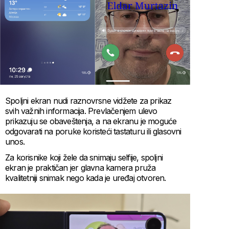
Spoljni ekran nudi raznovrsne vidžete za prikaz
svih važnih informacija. Prevlačenjem ulevo
prikazuju se obaveštenja, a na ekranu je moguće
odgovarati na poruke koristeći tastaturu ili glasovni
unos.
Za korisnike koji žele da snimaju selfije, spoljni
ekran je praktičan jer glavna kamera pruža
kvalitetniji snimak nego kada je uređaj otvoren.