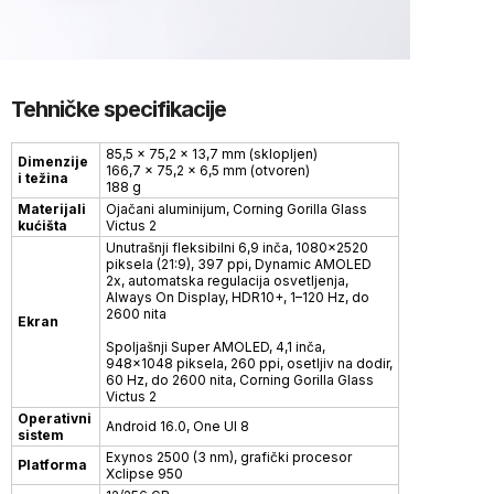
Tehničke specifikacije
85,5 × 75,2 × 13,7 mm (sklopljen)
Dimenzije
166,7 × 75,2 × 6,5 mm (otvoren)
i težina
188 g
Materijali
Ojačani aluminijum, Corning Gorilla Glass
kućišta
Victus 2
Unutrašnji fleksibilni 6,9 inča, 1080×2520
piksela (21:9), 397 ppi, Dynamic AMOLED
2x, automatska regulacija osvetljenja,
Always On Display, HDR10+, 1–120 Hz, do
2600 nita
Ekran
Spoljašnji Super AMOLED, 4,1 inča,
948×1048 piksela, 260 ppi, osetljiv na dodir,
60 Hz, do 2600 nita, Corning Gorilla Glass
Victus 2
Operativni
Android 16.0, One UI 8
sistem
Exynos 2500 (3 nm), grafički procesor
Platforma
Xclipse 950