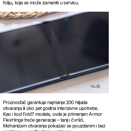
foliju, koja se može zameniti u servisu.
Proizvođač garantuje najmanje 200 hiljada
otvaranja ili oko pet godina intenzivne upotrebe.
Kao i kod Fold7 modela, ovde je primenjen Armor
FlexHinge treće generacije – tanji i čvršći.
Mehanizam otvaranja pokazao se pouzdanim i bez