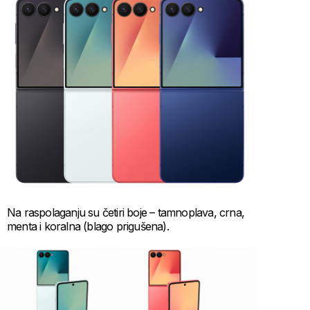
Na raspolaganju su četiri boje – tamnoplava, crna,
menta i koralna (blago prigušena).