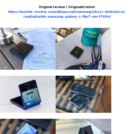
Original review / Originalni tekst:
https://mobile-review.com/all/special/samsung/obzor-imidzhevoj-
raskladushki-samsung-galaxy-z-flip7-sm-f766b/