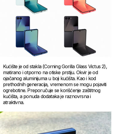
Kućište je od stakla (Corning Gorilla Glass Victus 2),
matirano i otporno na otiske prstiju. Okvir je od
ojačanog aluminijuma u boji kućišta. Kao i kod
prethodnih generacija, vremenom se mogu pojaviti
ogrebotine. Preporučuje se korišćenje zaštitnog
kućišta, a ponuda dodataka je raznovrsna i
atraktivna.