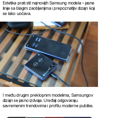
Estetika prati stil najnovijih Samsung modela – jasne
linije sa blagim zaobljenjima i prepoznatljiv dizajn koji
se lako uočava.
I među drugim preklopnim modelima, Samsungov
dizajn se jasno izdvaja. Uređaji odgovaraju
savremenim trendovima i profilu moderne publike.