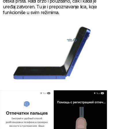
otiska prsta. Radi brzo i pouzdano, čak i kada je
uređaj zatvoren. Tu je i prepoznavanje lica, koje
funkcioniše u svim režimima.