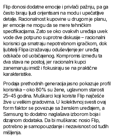
Flip donosi dodatne emocije i privlači pažnju, pa ga
često biraju ljudi orijentisani na modu i upečatljive
detalje. Racionalnost kupovine u drugom je planu,
jer emocije ne mogu da se mere tehničkim
specifikacijama. Zato se oko ovakvih uređaja uvek
vode dve potpuno suprotne diskusije – racionalni
korisnici ga smatraju nepotrebnom igračkom, dok
ljubitelji Flipa izražavaju oduševljenje jer uređaj
odskače od uobičajenog. Kompromis između ta
dva stava ne postoji, jer racionalni kupci
zanemaruju imidž i fokusiraju se na praktične
karakteristike.
Prodaja prethodnih generacija jasno pokazuje profil
korisnika – oko 80% su žene, uglavnom starosti
25–45 godina. Muškarci koji koriste Flip najčešće
žive u velikim gradovima. U kolektivnoj svesti ovaj
form faktor se povezuje sa ženskim uređajem, a
Samsung to dodatno naglašava izborom boja i
dizajnom dodataka. Da bi muškarac nosio Flip,
potrebno je samopouzdanje i nezavisnost od tuđih
mišljenja.