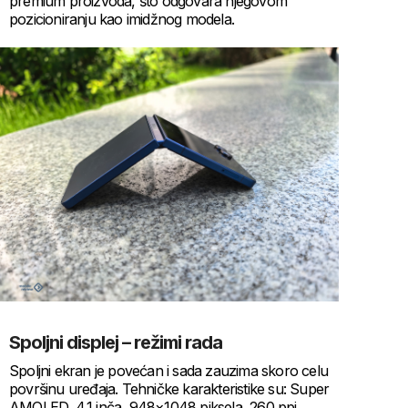
premium proizvoda, što odgovara njegovom
pozicioniranju kao imidžnog modela.
Spoljni displej – režimi rada
Spoljni ekran je povećan i sada zauzima skoro celu
površinu uređaja. Tehničke karakteristike su: Super
AMOLED, 4,1 inča, 948×1048 piksela, 260 ppi,