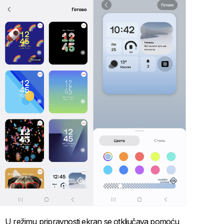
U režimu pripravnosti ekran se otključava pomoću