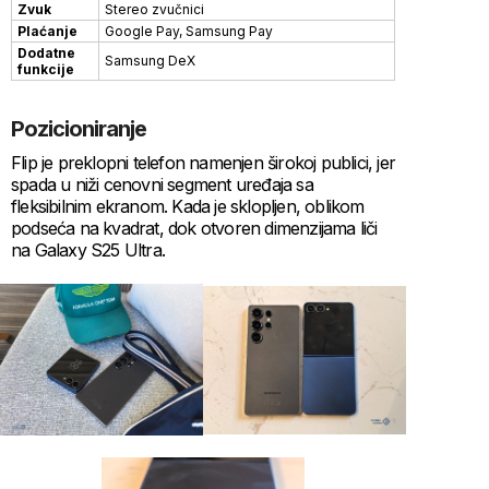
Zvuk
Stereo zvučnici
Plaćanje
Google Pay, Samsung Pay
Dodatne
Samsung DeX
funkcije
Pozicioniranje
Flip je preklopni telefon namenjen širokoj publici, jer
spada u niži cenovni segment uređaja sa
fleksibilnim ekranom. Kada je sklopljen, oblikom
podseća na kvadrat, dok otvoren dimenzijama liči
na Galaxy S25 Ultra.