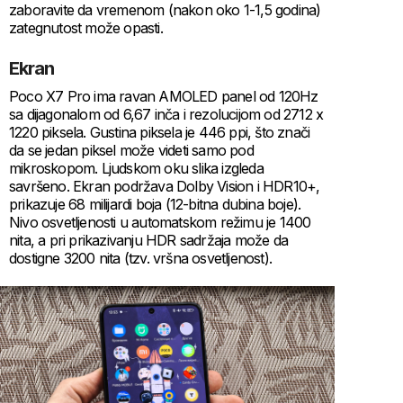
zaboravite da vremenom (nakon oko 1-1,5 godina)
zategnutost može opasti.
Ekran
Poco X7 Pro ima ravan AMOLED panel od 120Hz
sa dijagonalom od 6,67 inča i rezolucijom od 2712 x
1220 piksela. Gustina piksela je 446 ppi, što znači
da se jedan piksel može videti samo pod
mikroskopom. Ljudskom oku slika izgleda
savršeno. Ekran podržava Dolby Vision i HDR10+,
prikazuje 68 milijardi boja (12-bitna dubina boje).
Nivo osvetljenosti u automatskom režimu je 1400
nita, a pri prikazivanju HDR sadržaja može da
dostigne 3200 nita (tzv. vršna osvetljenost).