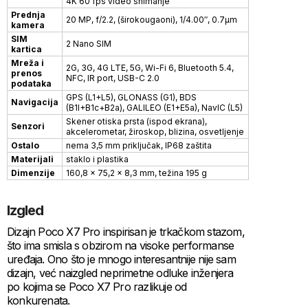
4K 60 fps video snimanje
Prednja
20 MP, f/2.2, (širokougaoni), 1/4.00″, 0.7µm
kamera
SIM
2 Nano SIM
kartica
Mreža i
2G, 3G, 4G LTE, 5G, Wi-Fi 6, Bluetooth 5.4,
prenos
NFC, IR port, USB-C 2.0
podataka
GPS (L1+L5), GLONASS (G1), BDS
Navigacija
(B1I+B1c+B2a), GALILEO (E1+E5a), NavIC (L5)
Skener otiska prsta (ispod ekrana),
Senzori
akcelerometar, žiroskop, blizina, osvetljenje
Ostalo
nema 3,5 mm priključak, IP68 zaštita
Materijali
staklo i plastika
Dimenzije
160,8 x 75,2 x 8,3 mm, težina 195 g
Izgled
Dizajn Poco X7 Pro inspirisan je trkačkom stazom,
što ima smisla s obzirom na visoke performanse
uređaja. Ono što je mnogo interesantnije nije sam
dizajn, već naizgled neprimetne odluke inženjera
po kojima se Poco X7 Pro razlikuje od
konkurenata.