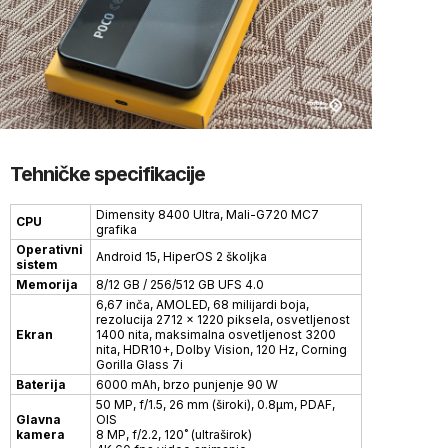
Tehničke specifikacije
Dimensity 8400 Ultra, Mali-G720 MC7
CPU
grafika
Operativni
Android 15, HiperOS 2 školjka
sistem
Memorija
8/12 GB / 256/512 GB UFS 4.0
6,67 inča, AMOLED, 68 milijardi boja,
rezolucija 2712 x 1220 piksela, osvetljenost
Ekran
1400 nita, maksimalna osvetljenost 3200
nita, HDR10+, Dolby Vision, 120 Hz, Corning
Gorilla Glass 7i
Baterija
6000 mAh, brzo punjenje 90 W
50 MP, f/1.5, 26 mm (široki), 0.8µm, PDAF,
Glavna
OIS
kamera
8 MP, f/2.2, 120˚ (ultraširok)