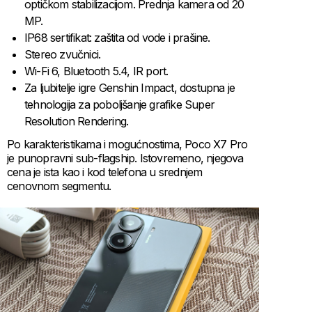
optičkom stabilizacijom. Prednja kamera od 20
MP.
IP68 sertifikat: zaštita od vode i prašine.
Stereo zvučnici.
Wi-Fi 6, Bluetooth 5.4, IR port.
Za ljubitelje igre Genshin Impact, dostupna je
tehnologija za poboljšanje grafike Super
Resolution Rendering.
Po karakteristikama i mogućnostima, Poco X7 Pro
je punopravni sub-flagship. Istovremeno, njegova
cena je ista kao i kod telefona u srednjem
cenovnom segmentu.