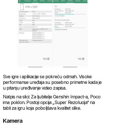
Sve igre i aplikacije se pokreću odmah. Visoke
performanse uređaja su posebno primetne kada je
u pitanju uređivanje video zapisa.
Natpis na slici: Za ljubitelje Genshin Impact-a, Poco
ima poklon. Postoji opcija „Super Rezolucija“ na
tabli za igru koja poboljšava kvalitet slike.
Kamera