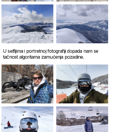
U selfijima i portretnoj fotografiji dopada nam se
tačnost algoritama zamućenja pozadine.