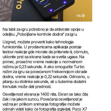
Na tabli za igru potrebno je da aktivirate opcije u
odeljku „Poboljšane kontrole dodira“ za igru.
Uzgred, možete proveriti kako tehnologija
funkcioniše. U prodavnicama aplikacija postoje
testovi reakcije gde morate da pritisnete ili, obrnuto,
uklonite prst sa ekrana kada se svetla ugase. Na
primer, prosečno vreme reakcije u normalnom
režimu je 0,23 sekunde. A ako omogućite Turbo
režim za igru sa povećanom frekvencijom obrade
dodira, vreme reakcije je 0,22 sekunde. Odnosno, u
pitanju su stotinke sekunde, ali u šuterima dodatni
trenutak može dati prednost.
Osvetljenost ekrana je 1400 nita. Ekran se lako čita
čak i na jakom suncu. Povećana osvetljenost je
važna jer prilikom snimanja fotografije možete
odmah videti kako će fotografija izgledati. Poco X7