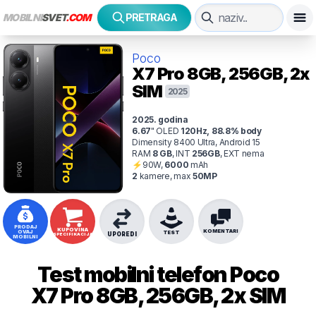
MOBILNI
SVET
.COM
PRETRAGA
Poco
X7 Pro
8GB, 256GB, 2x
SIM
2025
2025
. godina
6.67
"
OLED
120
Hz
,
88.8
% body
Dimensity 8400 Ultra, Android 15
RAM
8
GB
,
INT
256
GB
,
EXT
nema
⚡
90
W,
6000
mAh
2
kamer
e
, max
50
MP
PRODAJ
KUPOVINA
KOMENTARI
OVAJ
TEST
UPOREDI
SPECIFIKACIJA
MOBILNI
Test mobilni telefon
Poco
X7 Pro 8GB, 256GB, 2x SIM