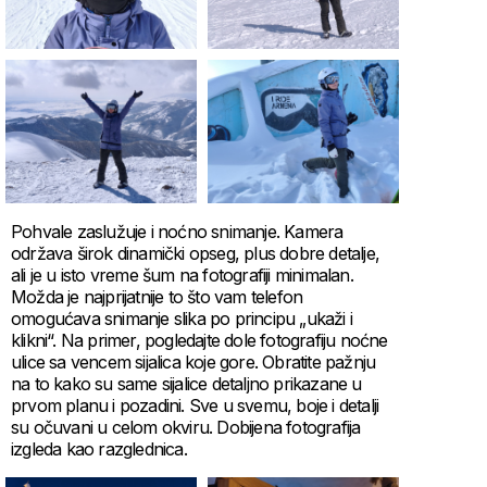
Pohvale zaslužuje i noćno snimanje. Kamera
održava širok dinamički opseg, plus dobre detalje,
ali je u isto vreme šum na fotografiji minimalan.
Možda je najprijatnije to što vam telefon
omogućava snimanje slika po principu „ukaži i
klikni“. Na primer, pogledajte dole fotografiju noćne
ulice sa vencem sijalica koje gore. Obratite pažnju
na to kako su same sijalice detaljno prikazane u
prvom planu i pozadini. Sve u svemu, boje i detalji
su očuvani u celom okviru. Dobijena fotografija
izgleda kao razglednica.