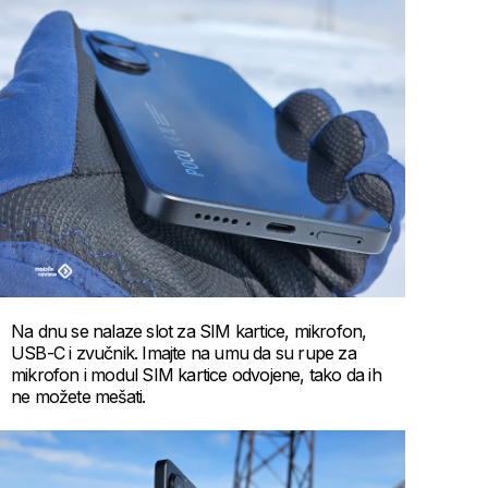
Na dnu se nalaze slot za SIM kartice, mikrofon,
USB-C i zvučnik. Imajte na umu da su rupe za
mikrofon i modul SIM kartice odvojene, tako da ih
ne možete mešati.