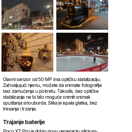
Glavni senzor od 50 MP ima optičku stabilizaciju.
Zahvaljujući njemu, možete da snimate fotografije
bez zamućenja u pokretu. Takođe, bez optičke
stabilizacije ne bi bilo moguće snimiti snimak
spuštanja snouborda. Slika je ispala glatka, bez
tresanja i trzanja.
Trajanje baterije
Poco X7 Pro je dobio novu generaciju silicijum-