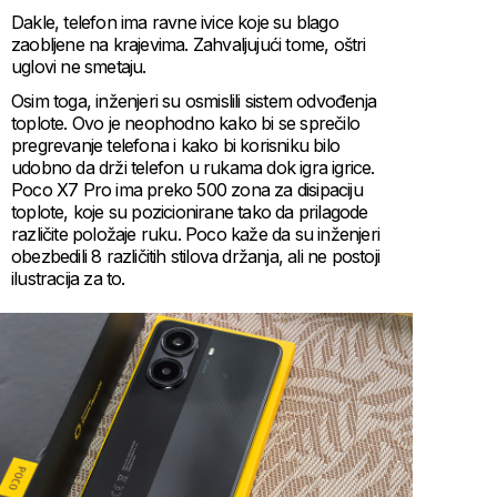
Dakle, telefon ima ravne ivice koje su blago
zaobljene na krajevima. Zahvaljujući tome, oštri
uglovi ne smetaju.
Osim toga, inženjeri su osmislili sistem odvođenja
toplote. Ovo je neophodno kako bi se sprečilo
pregrevanje telefona i kako bi korisniku bilo
udobno da drži telefon u rukama dok igra igrice.
Poco X7 Pro ima preko 500 zona za disipaciju
toplote, koje su pozicionirane tako da prilagode
različite položaje ruku. Poco kaže da su inženjeri
obezbedili 8 različitih stilova držanja, ali ne postoji
ilustracija za to.