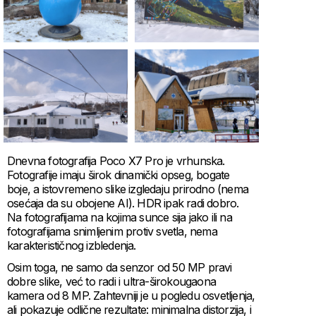
Dnevna fotografija Poco X7 Pro je vrhunska.
Fotografije imaju širok dinamički opseg, bogate
boje, a istovremeno slike izgledaju prirodno (nema
osećaja da su obojene AI). HDR ipak radi dobro.
Na fotografijama na kojima sunce sija jako ili na
fotografijama snimljenim protiv svetla, nema
karakterističnog izbledenja.
Osim toga, ne samo da senzor od 50 MP pravi
dobre slike, već to radi i ultra-širokougaona
kamera od 8 MP. Zahtevniji je u pogledu osvetljenja,
ali pokazuje odlične rezultate: minimalna distorzija, i