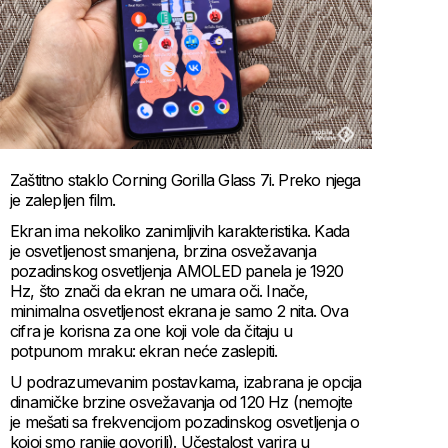
Zaštitno staklo Corning Gorilla Glass 7i. Preko njega
je zalepljen film.
Ekran ima nekoliko zanimljivih karakteristika. Kada
je osvetljenost smanjena, brzina osvežavanja
pozadinskog osvetljenja AMOLED panela je 1920
Hz, što znači da ekran ne umara oči. Inače,
minimalna osvetljenost ekrana je samo 2 nita. Ova
cifra je korisna za one koji vole da čitaju u
potpunom mraku: ekran neće zaslepiti.
U podrazumevanim postavkama, izabrana je opcija
dinamičke brzine osvežavanja od 120 Hz (nemojte
je mešati sa frekvencijom pozadinskog osvetljenja o
kojoj smo ranije govorili). Učestalost varira u