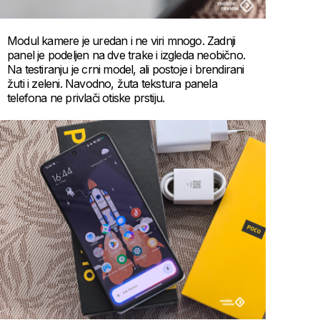
Modul kamere je uredan i ne viri mnogo. Zadnji
panel je podeljen na dve trake i izgleda neobično.
Na testiranju je crni model, ali postoje i brendirani
žuti i zeleni. Navodno, žuta tekstura panela
telefona ne privlači otiske prstiju.