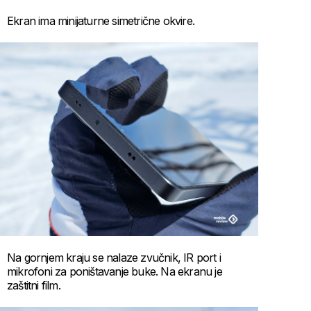
Ekran ima minijaturne simetrične okvire.
Na gornjem kraju se nalaze zvučnik, IR port i
mikrofoni za poništavanje buke. Na ekranu je
zaštitni film.