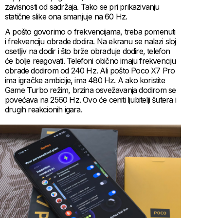
zavisnosti od sadržaja. Tako se pri prikazivanju
statične slike ona smanjuje na 60 Hz.
A pošto govorimo o frekvencijama, treba pomenuti
i frekvenciju obrade dodira. Na ekranu se nalazi sloj
osetljiv na dodir i što brže obrađuje dodire, telefon
će bolje reagovati. Telefoni obično imaju frekvenciju
obrade dodirom od 240 Hz. Ali pošto Poco X7 Pro
ima igračke ambicije, ima 480 Hz. A ako koristite
Game Turbo režim, brzina osvežavanja dodirom se
povećava na 2560 Hz. Ovo će ceniti ljubitelji šutera i
drugih reakcionih igara.