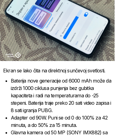
Ekran se lako čita na direktnoj sunčevoj svetlosti.
Baterija nove generacije od 6000 mAh može da
izdrži 1000 ciklusa punjenja bez gubitka
kapaciteta i radi na temperaturama do -25
stepeni. Baterija traje preko 20 sati video zapisa i
8 sati igranja PUBG.
Adapter od 90W. Puni se od 0 do 100% za 42
minuta, a do 50% za 15 minuta.
Glavna kamera od 50 MP (SONY IMX882) sa