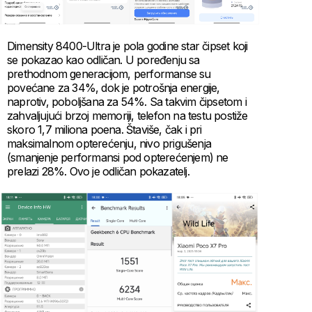
Dimensity 8400-Ultra je pola godine star čipset koji
se pokazao kao odličan. U poređenju sa
prethodnom generacijom, performanse su
povećane za 34%, dok je potrošnja energije,
naprotiv, poboljšana za 54%. Sa takvim čipsetom i
zahvaljujući brzoj memoriji, telefon na testu postiže
skoro 1,7 miliona poena. Štaviše, čak i pri
maksimalnom opterećenju, nivo prigušenja
(smanjenje performansi pod opterećenjem) ne
prelazi 28%. Ovo je odličan pokazatelj.