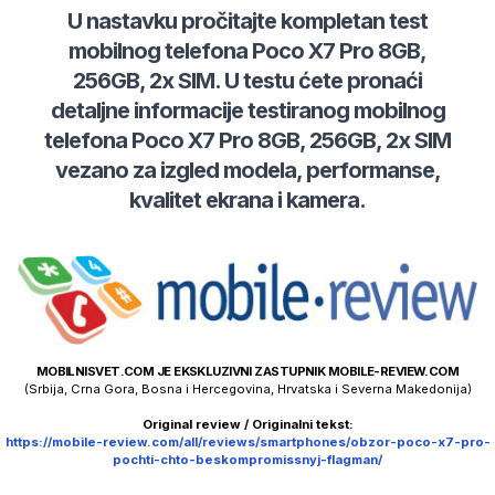
U nastavku pročitajte kompletan test
mobilnog telefona
Poco
X7 Pro 8GB,
256GB, 2x SIM
. U testu ćete pronaći
detaljne informacije testiranog mobilnog
telefona
Poco
X7 Pro 8GB, 256GB, 2x SIM
vezano za izgled modela, performanse,
kvalitet ekrana i kamera.
MOBILNISVET.COM JE EKSKLUZIVNI ZASTUPNIK MOBILE-REVIEW.COM
(Srbija, Crna Gora, Bosna i Hercegovina, Hrvatska i Severna Makedonija)
Original review / Originalni tekst:
https://mobile-review.com/all/reviews/smartphones/obzor-poco-x7-pro-
pochti-chto-beskompromissnyj-flagman/