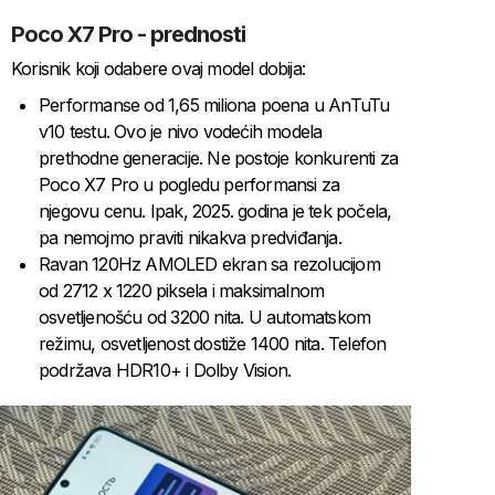
Poco X7 Pro - prednosti
Korisnik koji odabere ovaj model dobija:
Performanse od 1,65 miliona poena u AnTuTu
v10 testu. Ovo je nivo vodećih modela
prethodne generacije. Ne postoje konkurenti za
Poco X7 Pro u pogledu performansi za
njegovu cenu. Ipak, 2025. godina je tek počela,
pa nemojmo praviti nikakva predviđanja.
Ravan 120Hz AMOLED ekran sa rezolucijom
od 2712 x 1220 piksela i maksimalnom
osvetljenošću od 3200 nita. U automatskom
režimu, osvetljenost dostiže 1400 nita. Telefon
podržava HDR10+ i Dolby Vision.