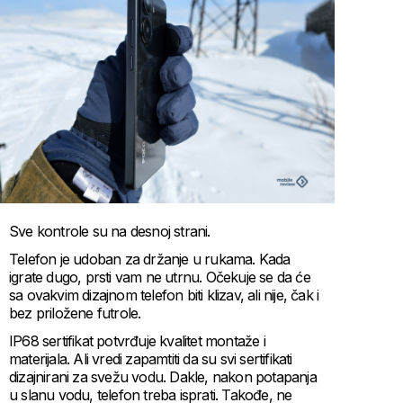
Sve kontrole su na desnoj strani.
Telefon je udoban za držanje u rukama. Kada
igrate dugo, prsti vam ne utrnu. Očekuje se da će
sa ovakvim dizajnom telefon biti klizav, ali nije, čak i
bez priložene futrole.
IP68 sertifikat potvrđuje kvalitet montaže i
materijala. Ali vredi zapamtiti da su svi sertifikati
dizajnirani za svežu vodu. Dakle, nakon potapanja
u slanu vodu, telefon treba isprati. Takođe, ne