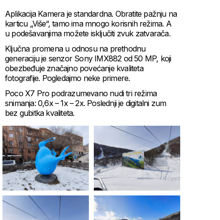
Aplikacija Kamera je standardna. Obratite pažnju na
karticu „Više“, tamo ima mnogo korisnih režima. A
u podešavanjima možete isključiti zvuk zatvarača.
Ključna promena u odnosu na prethodnu
generaciju je senzor Sony IMX882 od 50 MP, koji
obezbeđuje značajno povećanje kvaliteta
fotografije. Pogledajmo neke primere.
Poco X7 Pro podrazumevano nudi tri režima
snimanja: 0,6x – 1x – 2x. Poslednji je digitalni zum
bez gubitka kvaliteta.