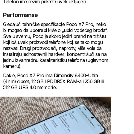
Telefon ima režim prikaza uvek uključen.
Performanse
Gledajući tehničke specifikacije Poco X7 Pro, neko
bi mogao da upotrebi kliše o „ubici vodećeg broda“.
Sve u svemu, Poco je skoro jedini brend na tržištu
koji još uvek proizvodi telefone koji se tako mogu
nazvati. Drugi proizvođači, naprotiv, više vole da
instaliraju jednostavniji hardver, koncentrišući se na
jednu izvanrednu karakteristiku telefona (uglavnom
kameru).
Dakle, Poco X7 Pro ima Dimensity 8400-Ultra
(4nm) čipset, 12 GB LPDDR5X RAM-a i 256 GB ili
512 GB UFS 4.0 memorije.